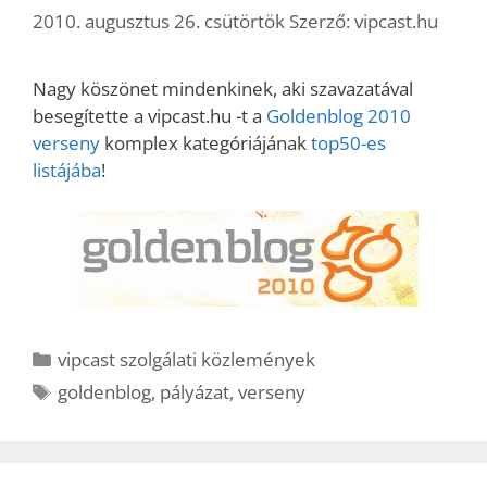
2010. augusztus 26. csütörtök
Szerző:
vipcast.hu
Nagy köszönet mindenkinek, aki szavazatával
besegítette a vipcast.hu -t a
Goldenblog 2010
verseny
komplex kategóriájának
top50-es
listájába
!
Kategória
vipcast szolgálati közlemények
Címkék
goldenblog
,
pályázat
,
verseny