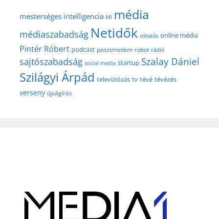
média
mesterséges intelligencia
MI
Netidők
médiaszabadság
online média
oktatás
Pintér Róbert
podcast
posztmodem
robot
rádió
Szalay Dániel
sajtószabadság
startup
social media
Szilágyi Árpád
televíziózás
tv
tévé
tévézés
verseny
újságírás