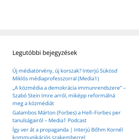
Legutóbbi bejegyzések
Új médiatörvény, új korszak? Interjú Sükösd
Miklós médiaprofesszorral (Media1)
„A közmédia a demokrácia immunrendszere” –
Szabó Stein Imre arról, miképp reformálná
meg a közmédiát
Galambos Márton (Forbes) a Hell–Forbes per
tanulságairól – Media1 Podcast
Így ver át a propaganda | Interjú Bőhm Kornél
kommunikációs szakemberrel