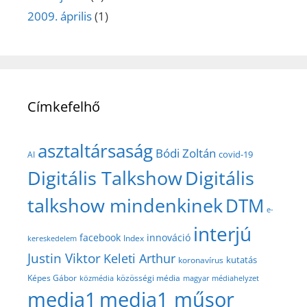
2009. április
(1)
Címkefelhő
asztaltársaság
Bódi Zoltán
covid-19
AI
Digitális Talkshow
Digitális
talkshow mindenkinek
DTM
e-
interjú
facebook
innováció
Index
kereskedelem
Justin Viktor
Keleti Arthur
kutatás
koronavírus
közösségi média
Képes Gábor
közmédia
magyar médiahelyzet
media1
media1 műsor