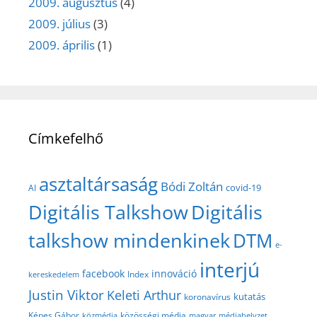
2009. augusztus
(4)
2009. július
(3)
2009. április
(1)
Címkefelhő
asztaltársaság
Bódi Zoltán
covid-19
AI
Digitális Talkshow
Digitális
talkshow mindenkinek
DTM
e-
interjú
facebook
innováció
Index
kereskedelem
Justin Viktor
Keleti Arthur
kutatás
koronavírus
közösségi média
Képes Gábor
közmédia
magyar médiahelyzet