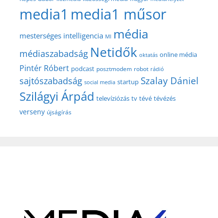
media1
media1 műsor
média
mesterséges intelligencia
MI
Netidők
médiaszabadság
online média
oktatás
Pintér Róbert
podcast
posztmodem
robot
rádió
Szalay Dániel
sajtószabadság
startup
social media
Szilágyi Árpád
televíziózás
tv
tévé
tévézés
verseny
újságírás