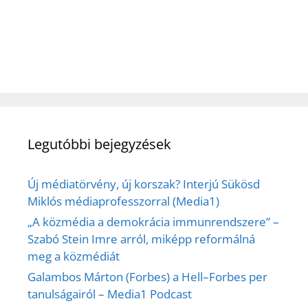
Legutóbbi bejegyzések
Új médiatörvény, új korszak? Interjú Sükösd
Miklós médiaprofesszorral (Media1)
„A közmédia a demokrácia immunrendszere” –
Szabó Stein Imre arról, miképp reformálná
meg a közmédiát
Galambos Márton (Forbes) a Hell–Forbes per
tanulságairól – Media1 Podcast