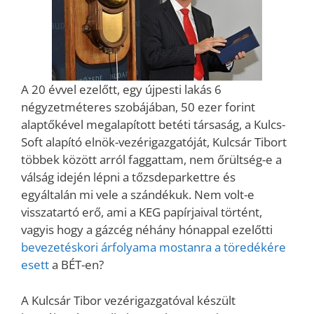
A 20 évvel ezelőtt, egy újpesti lakás 6
négyzetméteres szobájában, 50 ezer forint
alaptőkével megalapított betéti társaság, a Kulcs-
Soft alapító elnök-vezérigazgatóját, Kulcsár Tibort
többek között arról faggattam, nem őrültség-e a
válság idején lépni a tőzsdeparkettre és
egyáltalán mi vele a szándékuk. Nem volt-e
visszatartó erő, ami a KEG papírjaival történt,
vagyis hogy a gázcég néhány hónappal ezelőtti
bevezetéskori árfolyama mostanra a töredékére
esett
a BÉT-en?
A Kulcsár Tibor vezérigazgatóval készült