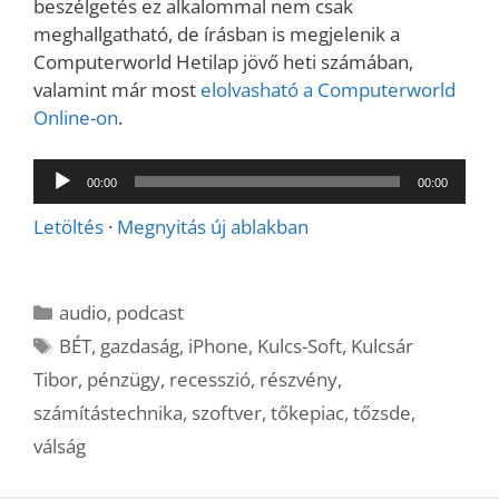
beszélgetés ez alkalommal nem csak
meghallgatható, de írásban is megjelenik a
Computerworld Hetilap jövő heti számában,
valamint már most
elolvasható a Computerworld
Online-on
.
Audió
00:00
00:00
lejátszó
Letöltés
·
Megnyitás új ablakban
Kategória
audio
,
podcast
Címkék
BÉT
,
gazdaság
,
iPhone
,
Kulcs-Soft
,
Kulcsár
Tibor
,
pénzügy
,
recesszió
,
részvény
,
számítástechnika
,
szoftver
,
tőkepiac
,
tőzsde
,
válság