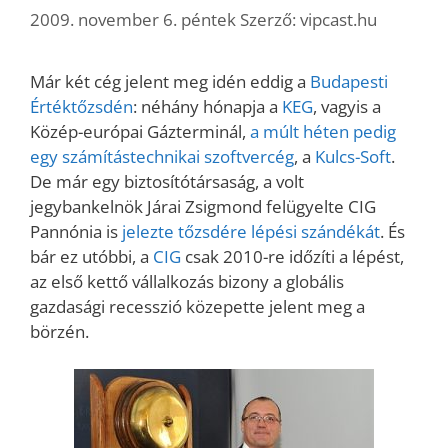
2009. november 6. péntek
Szerző:
vipcast.hu
Már két cég jelent meg idén eddig a
Budapesti
Értéktőzsdén
: néhány hónapja a
KEG
, vagyis a
Közép-európai Gázterminál,
a múlt héten pedig
egy számítástechnikai szoftvercég
, a
Kulcs-Soft
.
De már egy biztosítótársaság, a volt
jegybankelnök Járai Zsigmond felügyelte CIG
Pannónia is
jelezte tőzsdére lépési szándékát
. És
bár ez utóbbi, a
CIG
csak 2010-re időzíti a lépést,
az első kettő vállalkozás bizony a globális
gazdasági recesszió közepette jelent meg a
börzén.