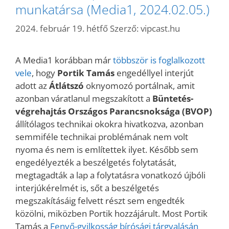
munkatársa (Media1, 2024.02.05.)
2024. február 19. hétfő
Szerző:
vipcast.hu
A Media1 korábban már
többször is foglalkozott
vele
, hogy
Portik Tamás
engedéllyel interjút
adott az
Átlátszó
oknyomozó portálnak, amit
azonban váratlanul megszakított a
Büntetés-
végrehajtás Országos Parancsnoksága (BVOP)
állítólagos technikai okokra hivatkozva, azonban
semmiféle technikai problémának nem volt
nyoma és nem is említettek ilyet. Később sem
engedélyezték a beszélgetés folytatását,
megtagadták a lap a folytatásra vonatkozó újbóli
interjúkérelmét is, sőt a beszélgetés
megszakításáig felvett részt sem engedték
közölni, miközben Portik hozzájárult. Most Portik
Tamás a
Fenyő-gyilkosság bírósági tárgyalásán