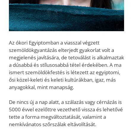
Az ókori Egyiptomban a viasszal végzett
szemöldökgyantázás elterjedt gyakorlat volt a
megjelenés javítására, de tetoválást is alkalmaztak
a dúsabbá és stílusosabbá tétel érdekében. A ma
ismert szemöldökfestés is létezett az egyiptomi,
ősi közel-keleti és keleti kultúrákban, igaz, más
anyagokkal, mint manapság.
De nincs új a nap alatt, a szálazás vagy cérnázás is
5000 évvel ezelőttre vezethető vissza és lehetővé
tette a forma megváltoztatását, valamint a
nemkívánatos szőrszálak eltávolítását.