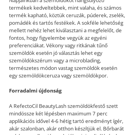
Napjainkban a szemöldököt hangsúlyozó
termékek kedveltebbek, mint valaha, és számos
termék kapható, köztük ceruzák, púderek, zselék,
pomádék és tartós festékek. A sokféle lehetőség
mellett nehéz lehet kiválasztani a megfelelőt, de
fontos, hogy figyelembe vegyük az egyéni
preferenciákat. Vékony vagy ritkának tűnő
szemöldök esetén jó választás lehet egy
szemöldökszérum vagy a microblading,
természetes módon vastag szemöldök esetén
egy szemöldökceruza vagy szemöldökpor.
Forradalmi újdonság
A RefectoCil BeautyLash szemöldökfestő szett
mindössze két lépésben maximum 7 perc
applikációs idővel 4-6 hétig tartó eredményt ígér,
akár szalonban, akár otthon készítjük el. Bőrbarát