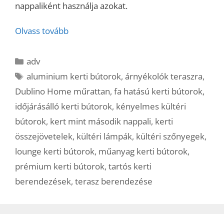
nappaliként használja azokat.
Olvass tovább
Kategória
adv
Címkék
aluminium kerti bútorok
,
árnyékolók teraszra
,
Dublino Home műrattan
,
fa hatású kerti bútorok
,
időjárásálló kerti bútorok
,
kényelmes kültéri
bútorok
,
kert mint második nappali
,
kerti
összejövetelek
,
kültéri lámpák
,
kültéri szőnyegek
,
lounge kerti bútorok
,
műanyag kerti bútorok
,
prémium kerti bútorok
,
tartós kerti
berendezések
,
terasz berendezése