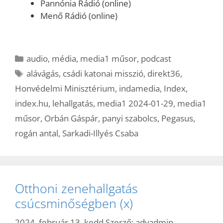
Pannónia Rádió (online)
Menő Rádió (online)
Kategória
audio
,
média
,
media1 műsor
,
podcast
Címkék
alávágás
,
csádi katonai misszió
,
direkt36
,
Honvédelmi Minisztérium
,
indamedia
,
Index
,
index.hu
,
lehallgatás
,
media1 2024-01-29
,
media1
műsor
,
Orbán Gáspár
,
panyi szabolcs
,
Pegasus
,
rogán antal
,
Sarkadi-Illyés Csaba
Otthoni zenehallgatás
csúcsminőségben (x)
2024. február 13. kedd
Szerző:
advadmin