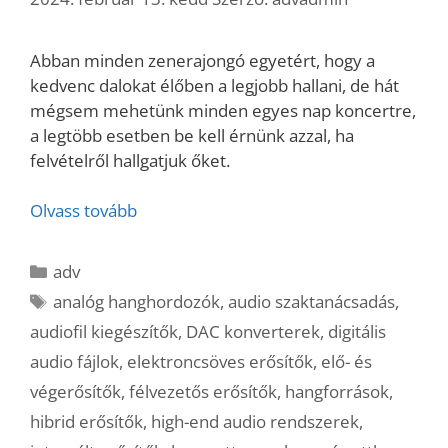
Abban minden zenerajongó egyetért, hogy a
kedvenc dalokat élőben a legjobb hallani, de hát
mégsem mehetünk minden egyes nap koncertre,
a legtöbb esetben be kell érnünk azzal, ha
felvételről hallgatjuk őket.
Olvass tovább
Kategória
adv
Címkék
analóg hanghordozók
,
audio szaktanácsadás
,
audiofil kiegészítők
,
DAC konverterek
,
digitális
audio fájlok
,
elektroncsöves erősítők
,
elő- és
végerősítők
,
félvezetős erősítők
,
hangforrások
,
hibrid erősítők
,
high-end audio rendszerek
,