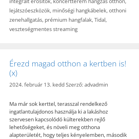
integrált erősítők
,
koncertterem hangzás otthon
,
lejátszóeszközök
,
minőségi hangkábelek
,
otthoni
zenehallgatás
,
prémium hangfalak
,
Tidal
,
veszteségmentes streaming
Érezd magad otthon a kertben is!
(x)
2024. február 13. kedd
Szerző:
advadmin
Ma már sok kerttel, terasszal rendelkező
ingatlantulajdonos használja ki a lakáshoz
szervesen kapcsolódó külterekben rejlő
lehetőségeket, és növeli meg otthona
alapterületét, hogy teljes kényelemben, második