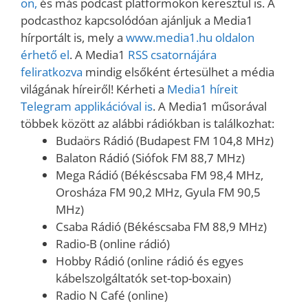
on,
és más podcast platformokon keresztül is. A
podcasthoz kapcsolódóan ajánljuk a Media1
hírportált is, mely a
www.media1.hu oldalon
érhető el
. A Media1
RSS csatornájára
feliratkozva
mindig elsőként értesülhet a média
világának híreiről! Kérheti a
Media1 híreit
Telegram applikációval is
. A Media1 műsorával
többek között az alábbi rádiókban is találkozhat:
Budaörs Rádió (Budapest FM 104,8 MHz)
Balaton Rádió (Siófok FM 88,7 MHz)
Mega Rádió (Békéscsaba FM 98,4 MHz,
Orosháza FM 90,2 MHz, Gyula FM 90,5
MHz)
Csaba Rádió (Békéscsaba FM 88,9 MHz)
Radio-B (online rádió)
Hobby Rádió (online rádió és egyes
kábelszolgáltatók set-top-boxain)
Radio N Café (online)