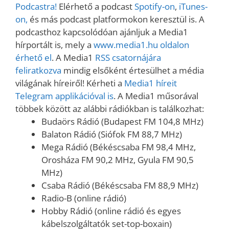
Podcastra!
Elérhető a podcast
Spotify-on
,
iTunes-
on,
és más podcast platformokon keresztül is. A
podcasthoz kapcsolódóan ajánljuk a Media1
hírportált is, mely a
www.media1.hu oldalon
érhető el
. A Media1
RSS csatornájára
feliratkozva
mindig elsőként értesülhet a média
világának híreiről! Kérheti a
Media1 híreit
Telegram applikációval is
. A Media1 műsorával
többek között az alábbi rádiókban is találkozhat:
Budaörs Rádió (Budapest FM 104,8 MHz)
Balaton Rádió (Siófok FM 88,7 MHz)
Mega Rádió (Békéscsaba FM 98,4 MHz,
Orosháza FM 90,2 MHz, Gyula FM 90,5
MHz)
Csaba Rádió (Békéscsaba FM 88,9 MHz)
Radio-B (online rádió)
Hobby Rádió (online rádió és egyes
kábelszolgáltatók set-top-boxain)