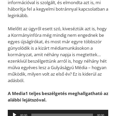
információval is szolgált, és elmondta azt is, mi
háborítja fel a kegyelmi botránnyal kapcsolatban a
leginkább.
Mielőtt az ügyről esett szó, kiveséztük azt is, hogy
a Kormányinfóra még mindig nem engednek be
egyes újságírókat, és most már egyre többször
gúnyolódik is a kizárt médiamunkásokon a
kormányzat, amit néhány napja is megtettek…
ezenkívül beszélgettünk arról is, hogy néhány hét
múlva egyéves lesz a Gulyáságyú Média – hogyan
működik, milyen volt az első év? Ez is kiderül az
adásból.
A Media1 teljes beszélgetés meghallgatható az
alábbi lejátszóval.
Audió
00:00
00:00