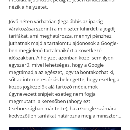
nézik a helyzetet.
Jövő héten várhatóan (legalábbis az iparág
várakozásai szerint) a miniszter kihirdeti a jogdíj-
tarifákat, ami meghatározza, mennyi pénzhez
juthatnak majd a tartalomtulajdonosok a Google-
ben megjelenő tartalmaikért a következő
időszakban. A helyzet azonban közel sem ilyen
egyszerű, mivel lehetséges, hogy a Google
megtámadja az egészet, jogvita bontakozhat ki,
sőt az internetes óriás belengette, hogy esetleg a
közös jogkezelők alá tartozó médiumok
úgynevezett snipjeit esetleg nem fogja
megmutatni a keresőben (ahogy ezt
Csehországban már tette), ha a Google számára
kedvezőtlen tarifákat határozna meg a miniszter…