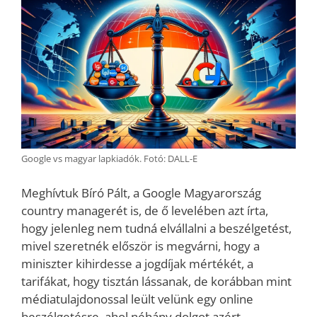
Google vs magyar lapkiadók. Fotó: DALL-E
Meghívtuk Bíró Pált, a Google Magyarország
country managerét is, de ő levelében azt írta,
hogy jelenleg nem tudná elvállalni a beszélgetést,
mivel szeretnék először is megvárni, hogy a
miniszter kihirdesse a jogdíjak mértékét, a
tarifákat, hogy tisztán lássanak, de korábban mint
médiatulajdonossal leült velünk egy online
beszélgetésre, ahol néhány dolgot azért