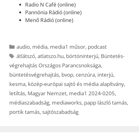
Radio N Café (online)
Pannónia Rádió (online)
Menő Rádió (online)
Kategória
audio
,
média
,
media1 műsor
,
podcast
Címkék
átlátszó
,
atlatszo.hu
,
börtöninterjú
,
Büntetés-
végrehajtás Országos Parancsnoksága
,
büntetésvégrehajtás
,
bvop
,
cenzúra
,
interjú
,
kesma
,
közép-európai sajtó és média alapítvány
,
letiltás
,
Magyar Nemzet
,
media1 2024-0205
,
médiaszabadság
,
mediaworks
,
papp lászló tamás
,
portik tamás
,
sajtószabadság