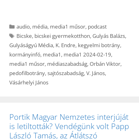
Kategória
audio
,
média
,
media1 műsor
,
podcast
Címkék
Bicske
,
bicskei gyermekotthon
,
Gulyás Balázs
,
Gulyáságyú Média
,
K. Endre
,
kegyelmi botrány
,
kormányinfó
,
media1
,
media1 2024-02-19
,
media1 műsor
,
médiaszabadság
,
Orbán Viktor
,
pedofilbotrány
,
sajtószabadság
,
V. János
,
Vásárhelyi János
Portik Magyar Nemzetes interjúját
is letiltották? Vendégünk volt Papp
László Tamás, az Átlátszó