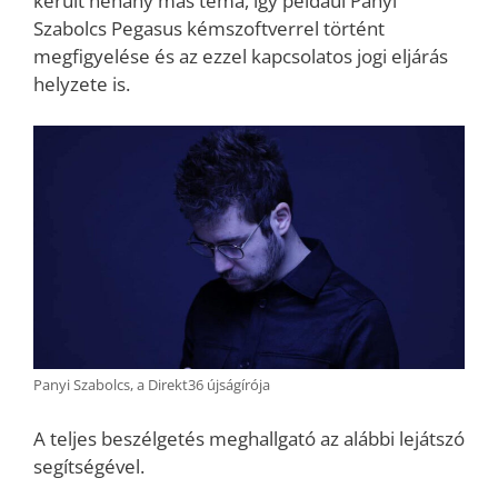
került néhány más téma, így például Panyi
Szabolcs Pegasus kémszoftverrel történt
megfigyelése és az ezzel kapcsolatos jogi eljárás
helyzete is.
Panyi Szabolcs, a Direkt36 újságírója
A teljes beszélgetés meghallgató az alábbi lejátszó
segítségével.