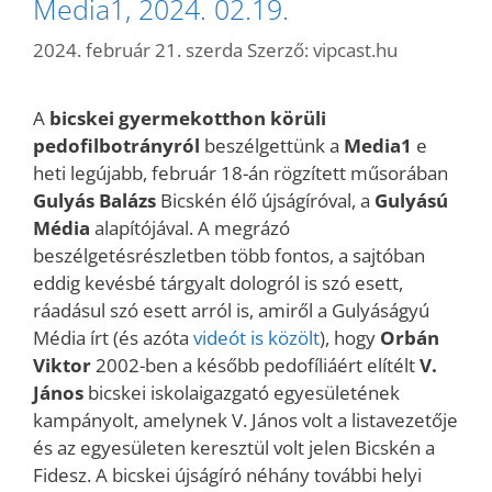
Media1, 2024. 02.19.
2024. február 21. szerda
Szerző:
vipcast.hu
A
bicskei gyermekotthon körüli
pedofilbotrányról
beszélgettünk a
Media1
e
heti legújabb, február 18-án rögzített műsorában
Gulyás Balázs
Bicskén élő újságíróval, a
Gulyású
Média
alapítójával. A megrázó
beszélgetésrészletben több fontos, a sajtóban
eddig kevésbé tárgyalt dologról is szó esett,
ráadásul szó esett arról is, amiről a Gulyáságyú
Média írt (és azóta
videót is közölt
), hogy
Orbán
Viktor
2002-ben a később pedofíliáért elítélt
V.
János
bicskei iskolaigazgató egyesületének
kampányolt, amelynek V. János volt a listavezetője
és az egyesületen keresztül volt jelen Bicskén a
Fidesz. A bicskei újságíró néhány további helyi