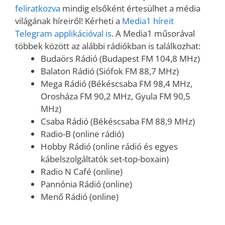
feliratkozva
mindig elsőként értesülhet a média
világának híreiről! Kérheti a
Media1 híreit
Telegram applikációval is
. A Media1 műsorával
többek között az alábbi rádiókban is találkozhat:
Budaörs Rádió (Budapest FM 104,8 MHz)
Balaton Rádió (Siófok FM 88,7 MHz)
Mega Rádió (Békéscsaba FM 98,4 MHz,
Orosháza FM 90,2 MHz, Gyula FM 90,5
MHz)
Csaba Rádió (Békéscsaba FM 88,9 MHz)
Radio-B (online rádió)
Hobby Rádió (online rádió és egyes
kábelszolgáltatók set-top-boxain)
Radio N Café (online)
Pannónia Rádió (online)
Menő Rádió (online)