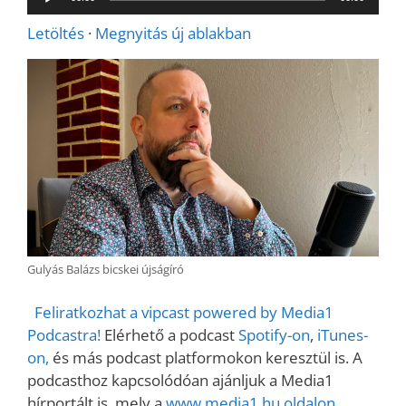
lejátszó
Letöltés
·
Megnyitás új ablakban
Gulyás Balázs bicskei újságíró
Feliratkozhat a vipcast powered by Media1
Podcastra!
Elérhető a podcast
Spotify-on
,
iTunes-
on,
és más podcast platformokon keresztül is. A
podcasthoz kapcsolódóan ajánljuk a Media1
hírportált is, mely a
www.media1.hu oldalon