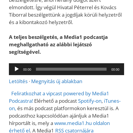
elmondott. Így végül Hivatal Péterrel és Kovács
Tiborral beszélgettünk a jogdíjak körüli helyzetről
és a kibontakozó helyzetről.
A teljes beszélgetés, a Media1 podcastja
meghallgatható az alábbi lejátszó
segítségével.
Audió
00:00
00:00
lejátszó
Letöltés
·
Megnyitás új ablakban
Feliratkozhat a vipcast powered by Media1
Podcastra!
Elérhető a podcast
Spotify-on
,
iTunes-
on,
és más podcast platformokon keresztül is. A
podcasthoz kapcsolódóan ajánljuk a Media1
hírportált is, mely a
www.media1.hu oldalon
érhető el
. A Media1
RSS csatornájára