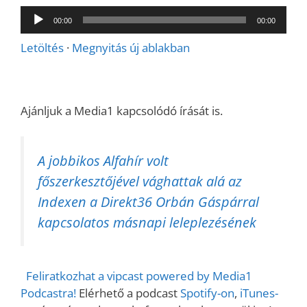
Audió
00:00
00:00
lejátszó
Letöltés
·
Megnyitás új ablakban
Ajánljuk a Media1 kapcsolódó írását is.
A jobbikos Alfahír volt
főszerkesztőjével vághattak alá az
Indexen a Direkt36 Orbán Gáspárral
kapcsolatos másnapi leleplezésének
Feliratkozhat a vipcast powered by Media1
Podcastra!
Elérhető a podcast
Spotify-on
,
iTunes-