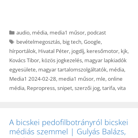
Kategória
audio
,
média
,
media1 műsor
,
podcast
Címkék
bevételmegosztás
,
big tech
,
Google
,
hírportálok
,
Hivatal Péter
,
jogdíj
,
keresőmotor
,
kjk
,
Kovács Tibor
,
közös jogkezelés
,
magyar lapkiadók
egyesülete
,
magyar tartalomszolgáltatók
,
média
,
Media1 2024-02-28
,
media1 műsor
,
mle
,
online
média
,
Repropress
,
snipet
,
szerzői jog
,
tarifa
,
vita
A bicskei pedofilbotrányról bicskei
médiás szemmel | Gulyás Balázs,