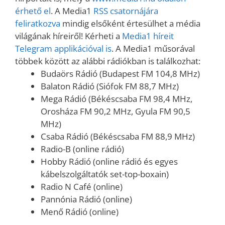
érhető el
. A Media1
RSS csatornájára
feliratkozva
mindig elsőként értesülhet a média
világának híreiről! Kérheti a
Media1 híreit
Telegram applikációval is
. A Media1 műsorával
többek között az alábbi rádiókban is találkozhat:
Budaörs Rádió (Budapest FM 104,8 MHz)
Balaton Rádió (Siófok FM 88,7 MHz)
Mega Rádió (Békéscsaba FM 98,4 MHz,
Orosháza FM 90,2 MHz, Gyula FM 90,5
MHz)
Csaba Rádió (Békéscsaba FM 88,9 MHz)
Radio-B (online rádió)
Hobby Rádió (online rádió és egyes
kábelszolgáltatók set-top-boxain)
Radio N Café (online)
Pannónia Rádió (online)
Menő Rádió (online)