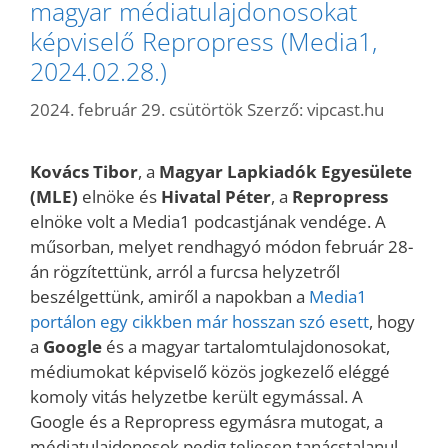
magyar médiatulajdonosokat
képviselő Repropress (Media1,
2024.02.28.)
2024. február 29. csütörtök
Szerző:
vipcast.hu
Kovács Tibor
, a
Magyar Lapkiadók Egyesülete
(MLE)
elnöke és
Hivatal Péter
, a
Repropress
elnöke volt a Media1 podcastjának vendége. A
műsorban, melyet rendhagyó módon február 28-
án rögzítettünk, arról a furcsa helyzetről
beszélgettünk, amiről a napokban a
Media1
portálon egy cikkben már hosszan szó esett
, hogy
a
Google
és a magyar tartalomtulajdonosokat,
médiumokat képviselő közös jogkezelő eléggé
komoly vitás helyzetbe került egymással. A
Google és a Repropress egymásra mutogat, a
médiatulajdonosok pedig teljesen tanácstalanul