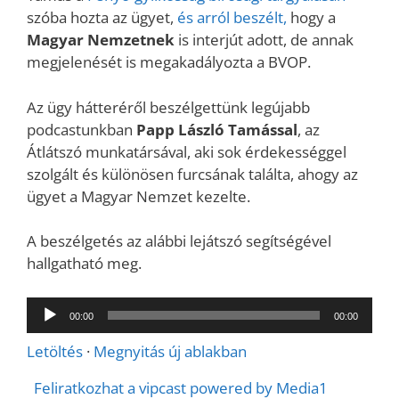
szóba hozta az ügyet,
és arról beszélt,
hogy a
Magyar Nemzetnek
is interjút adott, de annak
megjelenését is megakadályozta a BVOP.
Az ügy hátteréről beszélgettünk legújabb
podcastunkban
Papp László Tamással
, az
Átlátszó munkatársával, aki sok érdekességgel
szolgált és különösen furcsának találta, ahogy az
ügyet a Magyar Nemzet kezelte.
A beszélgetés az alábbi lejátszó segítségével
hallgatható meg.
Audió
00:00
00:00
lejátszó
Letöltés
·
Megnyitás új ablakban
Feliratkozhat a vipcast powered by Media1