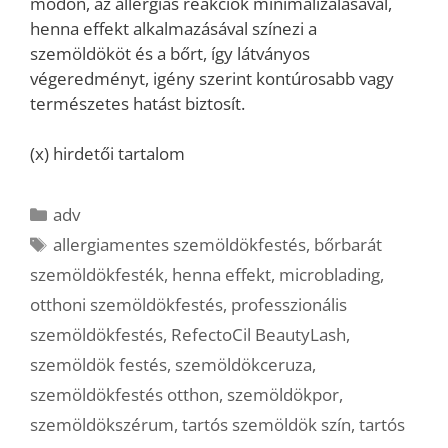
módon, az allergiás reakciók minimalizálásával,
henna effekt alkalmazásával színezi a
szemöldököt és a bőrt, így látványos
végeredményt, igény szerint kontúrosabb vagy
természetes hatást biztosít.
(x) hirdetői tartalom
Kategória
adv
Címkék
allergiamentes szemöldökfestés
,
bőrbarát
szemöldökfesték
,
henna effekt
,
microblading
,
otthoni szemöldökfestés
,
professzionális
szemöldökfestés
,
RefectoCil BeautyLash
,
szemöldök festés
,
szemöldökceruza
,
szemöldökfestés otthon
,
szemöldökpor
,
szemöldökszérum
,
tartós szemöldök szín
,
tartós