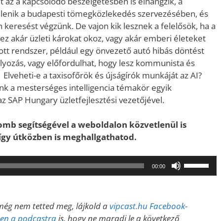
t az a kapcsolódó beszélgetésben is elhangzik, a
elenik a budapesti tömegközlekedés szervezésében, és
 keresést végzünk. De vajon kik lesznek a felelősök, ha a
 ez akár üzleti károkat okoz, vagy akár emberi életeket
tt rendszer, például egy önvezető autó hibás döntést
lyozás, vagy előfordulhat, hogy lesz kommunista és
? Elveheti-e a taxisofőrök és újságírók munkáját az AI?
nk a mesterséges intelligencia témakör egyik
 az SAP Hungary üzletfejlesztési vezetőjével.
gomb segítségével a weboldalon közvetlenül is
, így útközben is meghallgathatod.
A
00:00
hangerő
növeléséh
illetőleg
ég nem tetted meg, lájkold a
vipcast.
hu Facebook-
csökkent
esen a podcastra
is, hogy ne maradj le a következő