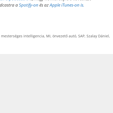
a
odcastra a
Spotify-on
és az
Apple iTunes-on is.
Fel/Le
billentyűk
kell
használni.
,
mesterséges intelligencia
,
MI
,
önvezető autó
,
SAP
,
Szalay Dániel
,