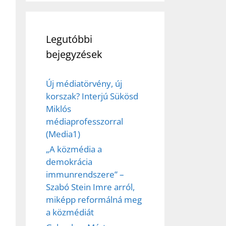
Legutóbbi
bejegyzések
Új médiatörvény, új
korszak? Interjú Sükösd
Miklós
médiaprofesszorral
(Media1)
„A közmédia a
demokrácia
immunrendszere” –
Szabó Stein Imre arról,
ez,
miképp reformálná meg
a közmédiát
éséhez