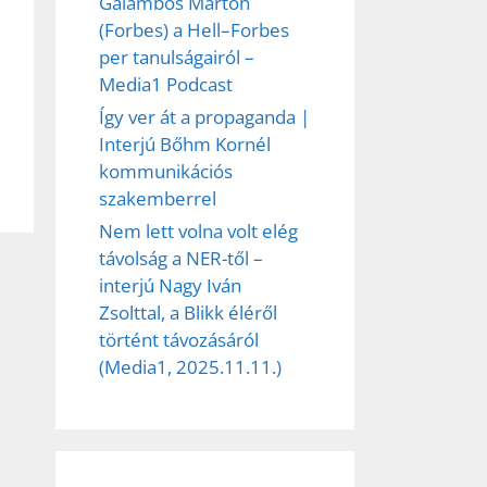
Galambos Márton
(Forbes) a Hell–Forbes
per tanulságairól –
et
Media1 Podcast
Így ver át a propaganda |
Interjú Bőhm Kornél
kommunikációs
szakemberrel
Nem lett volna volt elég
távolság a NER-től –
interjú Nagy Iván
Zsolttal, a Blikk éléről
történt távozásáról
(Media1, 2025.11.11.)