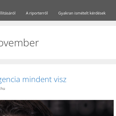
lításáról
A riporterről
Gyakran ismételt kérdések
november
gencia mindent visz
.hu