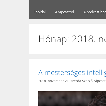
Főoldal
A vipcastről
A podcast beál
Hónap:
2018. 
A mesterséges intelli
2018. november 21. szerda
Szerző:
vipcast