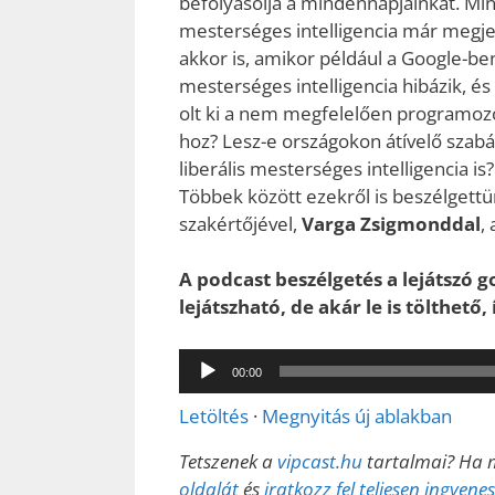
befolyásolja a mindennapjainkat. Min
mesterséges intelligencia már megj
akkor is, amikor például a Google-ben
mesterséges intelligencia hibázik, és
olt ki a nem megfelelően programozo
hoz? Lesz-e országokon átívelő szabá
liberális mesterséges intelligencia is
Többek között ezekről is beszélgettü
szakértőjével,
Varga Zsigmonddal
,
A podcast beszélgetés a lejátszó 
lejátszható, de akár le is tölthető
Audió
00:00
lejátszó
Letöltés
·
Megnyitás új ablakban
Tetszenek a
vipcast.hu
tartalmai? Ha m
oldalát
és
iratkozz fel teljesen ingyen