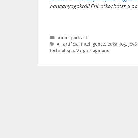
hanganyagokról! Feliratkozhatsz a p
Kategória
audio
,
podcast
Címkék
AI
,
artificial intelligence
,
etika
,
jog
,
jövő
technológia
,
Varga Zsigmond