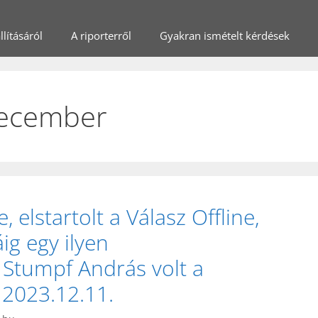
lításáról
A riporterről
Gyakran ismételt kérdések
december
, elstartolt a Válasz Offline,
ig egy ilyen
Stumpf András volt a
2023.12.11.