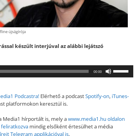
line újságírója
sal készült interjúval az alábbi lejátszó
A
00:00
hangerő
növeléséh
illetőleg
Media1 Podcastra!
Elérhető a podcast
Spotify-on
,
iTunes-
csökkent
t platformokon keresztül is.
a
Fel/Le
 Media1 hírportált is, mely a
www.media1.hu oldalon
billentyűk
 feliratkozva
mindig elsőként értesülhet a média
kell
reit Telegram applikációval is
.