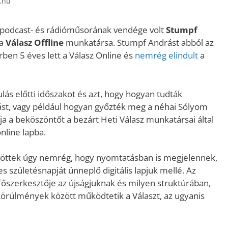
t.hu
podcast- és rádióműsorának vendége volt
Stumpf
 a
Válasz Offline
munkatársa. Stumpf Andrást abból az
ben 5 éves lett a Válasz Online és
nemrég elindult
a
lás előtti időszakot és azt, hogy hogyan tudták
st, vagy például hogyan győzték meg a néhai Sólyom
rja a beköszöntőt a bezárt Heti Válasz munkatársai által
nline lapba.
öttek úgy nemrég, hogy nyomtatásban is megjelennek,
ves születésnapját ünneplő digitális lapjuk mellé. Az
 főszerkesztője az újságjuknak és milyen struktúrában,
örülmények között működtetik a Választ, az ugyanis