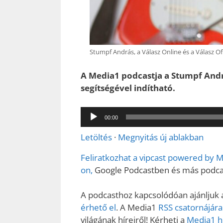
Stumpf András, a Válasz Online és a Válasz Off
A Media1 podcastja a Stumpf András
segítségével indítható.
Audió
00:00
lejátszó
Letöltés
·
Megnyitás új ablakban
Feliratkozhat a vipcast powered by 
on,
Google Podcastben és más podcas
A podcasthoz kapcsolódóan ajánljuk a
érhető el
. A Media1
RSS csatornájára
világának híreiről! Kérheti a
Media1 hí