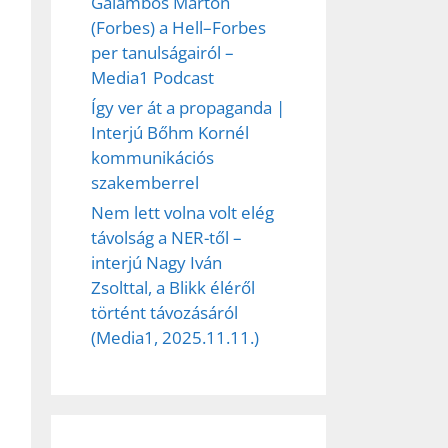
Galambos Márton
(Forbes) a Hell–Forbes
per tanulságairól –
Media1 Podcast
Így ver át a propaganda |
Interjú Bőhm Kornél
kommunikációs
szakemberrel
Nem lett volna volt elég
távolság a NER-től –
interjú Nagy Iván
ez,
Zsolttal, a Blikk éléről
történt távozásáról
éséhez
(Media1, 2025.11.11.)
et