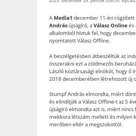
2023. december 29. péntek
Szerző:
vipcas
A
Media1
december 11-én rögzített 
András
újságíró, a
Válasz Online
és
alkalomból hívtuk fel, hogy december
nyomtatott Válasz Offline.
A beszélgetésben átbeszéltük az indu
összerakni ezt a zöldmezős beruházá
László köztársasági elnököt, hogy ő í
2018 decemberében létrehozott új o
Stumpf András elmondta, miért dönt
és elindítják a Válasz Offline-t az 5 é
újságíró elmondta azt is, miért nincs
mekkora létszám mellett és milyen k
merőben eltér a megszokottól.