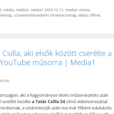
t
,
média
,
media1
,
media1 2023-12-11
,
media1 műsor
,
etésnap
,
szuverenitásvédelmi törvénycsomag
,
válasz offline
,
silla, aki elsők között cserélte a
 YouTube műsorra | Media1
ast.hu
rországon, aki a hagyományos tévés műsorvezetés után
el ezelőtt kezdte
a Tatár Csilla 34
című videósorozattal.
hordoznak, a sztárinterjúk után ma már főként edukációs