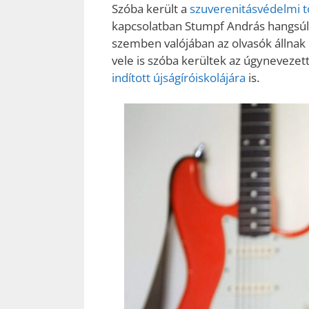
Szóba került a
szuverenitásvédelmi 
kapcsolatban Stumpf András hangsúly
szemben valójában az olvasók állnak
vele is szóba kerültek az úgynevezett
indított újságíróiskolájára
is.