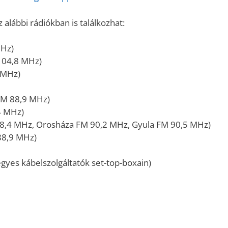
használni.
alábbi rádiókban is találkozhat:
MHz)
104,8 MHz)
 MHz)
FM 88,9 MHz)
4 MHz)
8,4 MHz, Orosháza FM 90,2 MHz, Gyula FM 90,5 MHz)
88,9 MHz)
gyes kábelszolgáltatók set-top-boxain)