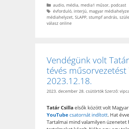
Kategória
audio
,
média
,
media1 műsor
,
podcast
Címkék
évforduló
,
interjú
,
magyar médiahelyze
médiahelyzet
,
SLAPP
,
stumpf andrás
,
szül
válasz online
Vendégünk volt Tatár C
tévés műsorvezetést
2023.12.18.
2023. december 28. csütörtök
Szerző:
vipc
Tatár Csilla
elsők között volt Magya
YouTube
csatornát indított
. Hat évv
Tartalmai mind valamilyen üzenetet 