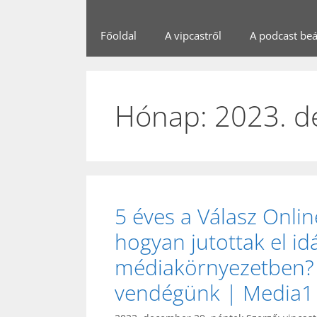
Főoldal
A vipcastről
A podcast beál
Hónap:
2023. 
5 éves a Válasz Online
hogyan jutottak el idá
médiakörnyezetben? 
vendégünk | Media1 