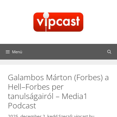
Kilépés
a
tartalomba
Menü
Galambos Márton (Forbes) a
Hell–Forbes per
tanulságairól – Media1
Podcast
2025. december 2. kedd
Szerző:
vipcast.hu