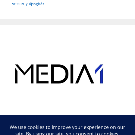
verseny
újságírás
Hirdetés