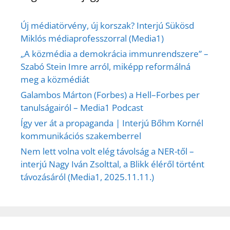
Új médiatörvény, új korszak? Interjú Sükösd
Miklós médiaprofesszorral (Media1)
„A közmédia a demokrácia immunrendszere” –
Szabó Stein Imre arról, miképp reformálná
meg a közmédiát
Galambos Márton (Forbes) a Hell–Forbes per
tanulságairól – Media1 Podcast
Így ver át a propaganda | Interjú Bőhm Kornél
kommunikációs szakemberrel
Nem lett volna volt elég távolság a NER-től –
interjú Nagy Iván Zsolttal, a Blikk éléről történt
távozásáról (Media1, 2025.11.11.)