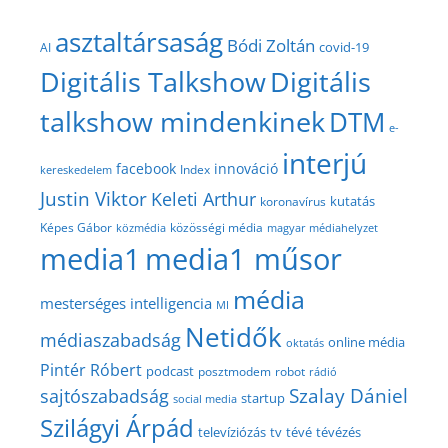
asztaltársaság
Bódi Zoltán
covid-19
AI
Digitális Talkshow
Digitális
talkshow mindenkinek
DTM
e-
interjú
facebook
innováció
Index
kereskedelem
Justin Viktor
Keleti Arthur
kutatás
koronavírus
közösségi média
Képes Gábor
közmédia
magyar médiahelyzet
media1
media1 műsor
média
mesterséges intelligencia
MI
Netidők
médiaszabadság
online média
oktatás
Pintér Róbert
podcast
posztmodem
robot
rádió
Szalay Dániel
sajtószabadság
startup
social media
Szilágyi Árpád
televíziózás
tv
tévé
tévézés