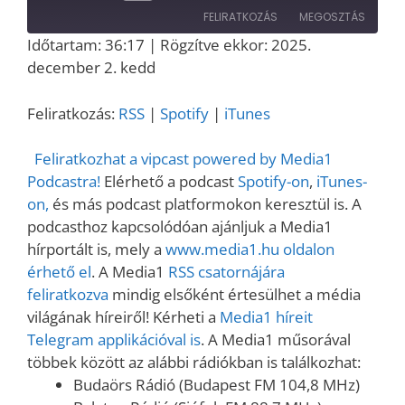
Episode
FELIRATKOZÁS
MEGOSZTÁS
Időtartam: 36:17
|
Rögzítve ekkor: 2025.
MEGOSZT
december 2. kedd
RSS
Spotify
ÁS
iTunes
LINK
Feliratkozás:
RSS
|
Spotify
|
iTunes
RSS FEED
EMBED
Feliratkozhat a vipcast powered by Media1
Podcastra!
Elérhető a podcast
Spotify-on
,
iTunes-
on,
és más podcast platformokon keresztül is. A
podcasthoz kapcsolódóan ajánljuk a Media1
hírportált is, mely a
www.media1.hu oldalon
érhető el
. A Media1
RSS csatornájára
feliratkozva
mindig elsőként értesülhet a média
világának híreiről! Kérheti a
Media1 híreit
Telegram applikációval is
. A Media1 műsorával
többek között az alábbi rádiókban is találkozhat:
Budaörs Rádió (Budapest FM 104,8 MHz)