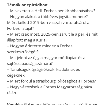
Témák az epizódban:
– Mi vezetett a Hell–Forbes per kirobbanásához?
– Hogyan alakult a többéves jogvita menete?
Miért kellett 2019-ben visszahívni az utcáról a
Forbes listáját?
– Miért csak most, 2025-ben zárult le a per, és mit
állapított meg a Kúria?
– Hogyan érintette mindez a Forbes
szerkesztőségét?
– Mit jelent az ügy a magyar médiapiac és a
sajtószabadság számára?
– Tanulságok újságíróknak, kiadóknak és
cégeknek
– Miért fordul a strasbourgi bírósághoz a Forbes?
– Nagy változások a Forbes Magyarország háza
táján.
Vendég:
Galambos Márton, vezérigazgató, Forbes