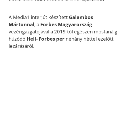
A Media1 interjút készített
Galambos
Mártonnal
, a
Forbes Magyarország
vezérigazgatójával a 2019-től egészen mostanáig
húzódó
Hell–Forbes per
néhány héttel ezelőtti
lezárásáról.