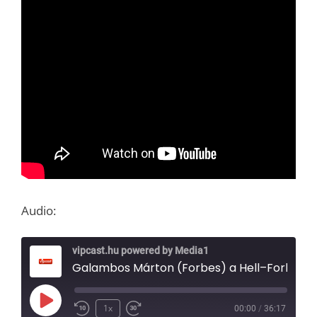
Audio:
vipcast.hu powered by Media1
Galambos Márton (Forbes) a Hell–Forbes per tanulságairól – Media1 Podcast
Play
1x
00:00
/
36:17