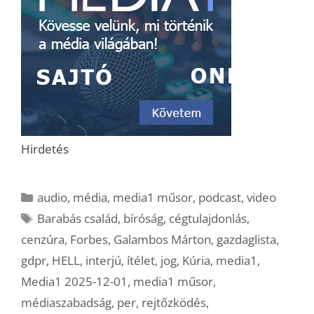
Hirdetés
Kategória
audio
,
média
,
media1 műsor
,
podcast
,
video
Címkék
Barabás család
,
bíróság
,
cégtulajdonlás
,
cenzúra
,
Forbes
,
Galambos Márton
,
gazdaglista
,
gdpr
,
HELL
,
interjú
,
ítélet
,
jog
,
Kúria
,
media1
,
Media1 2025-12-01
,
media1 műsor
,
médiaszabadság
,
per
,
rejtőzködés
,