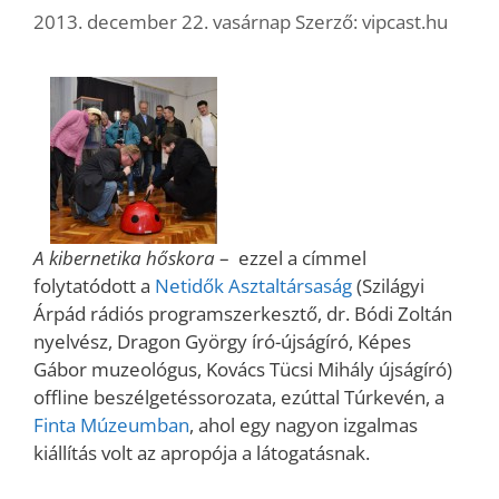
2013. december 22. vasárnap
Szerző:
vipcast.hu
A kibernetika hőskora
– ezzel a címmel
folytatódott a
Netidők Asztaltársaság
(Szilágyi
Árpád rádiós programszerkesztő, dr. Bódi Zoltán
nyelvész, Dragon György író-újságíró, Képes
Gábor muzeológus, Kovács Tücsi Mihály újságíró)
offline beszélgetéssorozata, ezúttal Túrkevén, a
Finta Múzeumban
, ahol egy nagyon izgalmas
kiállítás volt az apropója a látogatásnak.