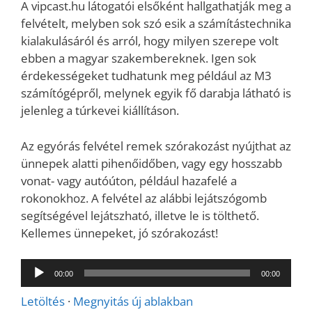
A vipcast.hu látogatói elsőként hallgathatják meg a
felvételt, melyben sok szó esik a számítástechnika
kialakulásáról és arról, hogy milyen szerepe volt
ebben a magyar szakembereknek. Igen sok
érdekességeket tudhatunk meg például az M3
számítógépről, melynek egyik fő darabja látható is
jelenleg a túrkevei kiállításon.
Az egyórás felvétel remek szórakozást nyújthat az
ünnepek alatti pihenőidőben, vagy egy hosszabb
vonat- vagy autóúton, például hazafelé a
rokonokhoz. A felvétel az alábbi lejátszógomb
segítségével lejátszható, illetve le is tölthető.
Kellemes ünnepeket, jó szórakozást!
Audió
00:00
00:00
lejátszó
Letöltés
·
Megnyitás új ablakban