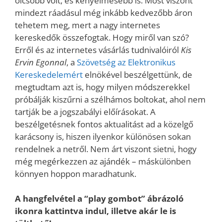
olcsóbb volt, és kényelmesebb is. Most viszont
mindezt ráadásul még inkább kedvezőbb áron
tehetem meg, mert a nagy internetes
kereskedők összefogtak. Hogy miről van szó?
Erről és az internetes vásárlás tudnivalóiról
Kis
Ervin Egonnal
, a
Szövetség az Elektronikus
Kereskedelemért
elnökével beszélgettünk, de
megtudtam azt is, hogy milyen módszerekkel
próbálják kiszűrni a szélhámos boltokat, ahol nem
tartják be a jogszabályi előírásokat. A
beszélgetésnek fontos aktualitást ad a közelgő
karácsony is, hiszen ilyenkor különösen sokan
rendelnek a netről. Nem árt viszont sietni, hogy
még megérkezzen az ajándék – máskülönben
könnyen hoppon maradhatunk.
A hangfelvétel a “play gombot” ábrázoló
ikonra kattintva indul, illetve akár le is