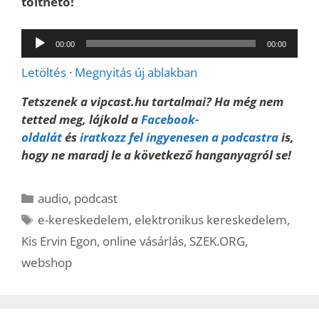
tölthető!
Audió
00:00
00:00
lejátszó
Letöltés
·
Megnyitás új ablakban
Tetszenek a vipcast.hu tartalmai? Ha még nem
tetted meg, lájkold a
Facebook-
oldalát
és
iratkozz fel ingyenesen a podcastra
is,
hogy ne maradj le a következő hanganyagról se!
Kategória
audio
,
podcast
Címkék
e-kereskedelem
,
elektronikus kereskedelem
,
Kis Ervin Egon
,
online vásárlás
,
SZEK.ORG
,
webshop