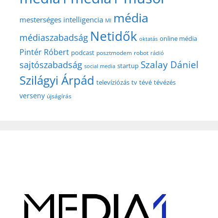
média
mesterséges intelligencia
MI
Netidők
médiaszabadság
online média
oktatás
Pintér Róbert
podcast
posztmodem
robot
rádió
Szalay Dániel
sajtószabadság
startup
social media
Szilágyi Árpád
televíziózás
tv
tévé
tévézés
verseny
újságírás