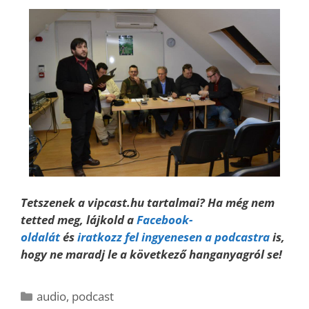
Tetszenek a vipcast.hu tartalmai? Ha még nem
tetted meg, lájkold a
Facebook-
oldalát
és
iratkozz fel ingyenesen a podcastra
is,
hogy ne maradj le a következő hanganyagról se!
Kategória
audio
,
podcast