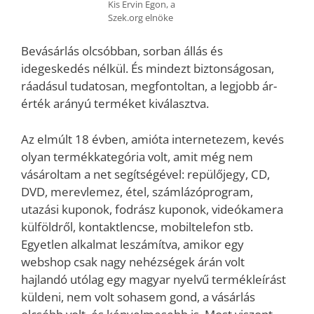
Kis Ervin Egon, a
Szek.org elnöke
Bevásárlás olcsóbban, sorban állás és
idegeskedés nélkül. És mindezt biztonságosan,
ráadásul tudatosan, megfontoltan, a legjobb ár-
érték arányú terméket kiválasztva.
Az elmúlt 18 évben, amióta internetezem, kevés
olyan termékkategória volt, amit még nem
vásároltam a net segítségével: repülőjegy, CD,
DVD, merevlemez, étel, számlázóprogram,
utazási kuponok, fodrász kuponok, videókamera
külföldről, kontaktlencse, mobiltelefon stb.
Egyetlen alkalmat leszámítva, amikor egy
webshop csak nagy nehézségek árán volt
hajlandó utólag egy magyar nyelvű termékleírást
küldeni, nem volt sohasem gond, a vásárlás