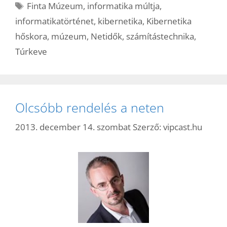
Címkék
Finta Múzeum
,
informatika múltja
,
informatikatörténet
,
kibernetika
,
Kibernetika
hőskora
,
múzeum
,
Netidők
,
számítástechnika
,
Túrkeve
Olcsóbb rendelés a neten
2013. december 14. szombat
Szerző:
vipcast.hu