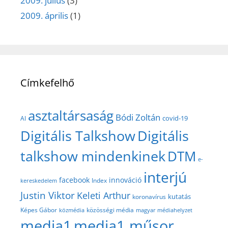
2009. július
(3)
2009. április
(1)
Címkefelhő
asztaltársaság
Bódi Zoltán
covid-19
AI
Digitális Talkshow
Digitális
talkshow mindenkinek
DTM
e-
interjú
facebook
innováció
Index
kereskedelem
Justin Viktor
Keleti Arthur
kutatás
koronavírus
közösségi média
Képes Gábor
közmédia
magyar médiahelyzet
media1
media1 műsor