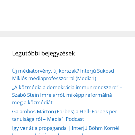
Legutóbbi bejegyzések
Új médiatörvény, új korszak? Interjú Sükösd
Miklós médiaprofesszorral (Media1)
„A közmédia a demokrácia immunrendszere” –
Szabó Stein Imre arról, miképp reformálná
meg a közmédiát
Galambos Márton (Forbes) a Hell–Forbes per
tanulságairól – Media1 Podcast
Így ver át a propaganda | Interjú Bőhm Kornél