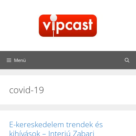
Kilépés
a
tartalomba
Menü
covid-19
E-kereskedelem trendek és
kihívások – Interjú Zabari