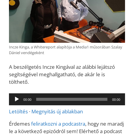
Incze Kinga, a Whitereport alapítója a Media1 műsorában Szalay
Dániel vendégeként
A beszélgetés Incze Kingával az alábbi lejátszó
segítségével meghallgatható, de akár le is
tölthető.
Audió
00:00
00:00
lejátszó
Letöltés
·
Megnyitás új ablakban
Érdemes
feliratkozni a podcastra
, hogy ne maradj
le a következő epizódról sem! Elérhető a podcast