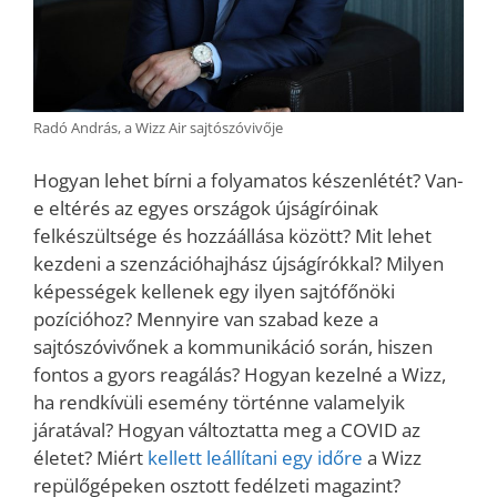
Radó András, a Wizz Air sajtószóvivője
Hogyan lehet bírni a folyamatos készenlétét? Van-
e eltérés az egyes országok újságíróinak
felkészültsége és hozzáállása között? Mit lehet
kezdeni a szenzációhajhász újságírókkal? Milyen
képességek kellenek egy ilyen sajtófőnöki
pozícióhoz? Mennyire van szabad keze a
sajtószóvivőnek a kommunikáció során, hiszen
fontos a gyors reagálás? Hogyan kezelné a Wizz,
ha rendkívüli esemény történne valamelyik
járatával? Hogyan változtatta meg a COVID az
életet? Miért
kellett leállítani egy időre
a Wizz
repülőgépeken osztott fedélzeti magazint?