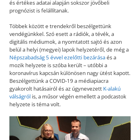
és értékes adatai alapján sokszor jövőbeli
prognózist is felállítanak.
Többek között e trendekről beszélgettünk
vendégünkkel. Szó esett a rádiók, a tévék, a
digitális médiumok, a nyomtatott sajtó és azon
belül a helyi (megyei) lapok helyzetéről, de még a
Népszabadság 5 évvel ezelőtti bezárása
és a
mozik helyzete is szóba került – utóbbi a
koronavírus kapcsán különösen nagy ütést kapott.
Beszélgettünk a COVID-19 a médiapiacra
gyakorolt hatásairól és az úgynevezett
K-alakú
válságról
is, a műsor végén emellett a podcastok
helyzete is téma volt.