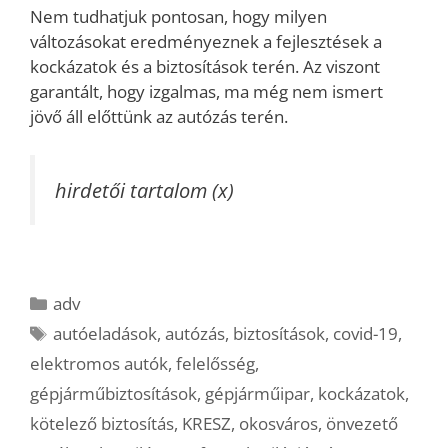
Nem tudhatjuk pontosan, hogy milyen
változásokat eredményeznek a fejlesztések a
kockázatok és a biztosítások terén. Az viszont
garantált, hogy izgalmas, ma még nem ismert
jövő áll előttünk az autózás terén.
hirdetői tartalom (x)
Kategória
adv
Címkék
autóeladások
,
autózás
,
biztosítások
,
covid-19
,
elektromos autók
,
felelősség
,
gépjárműbiztosítások
,
gépjárműipar
,
kockázatok
,
kötelező biztosítás
,
KRESZ
,
okosváros
,
önvezető