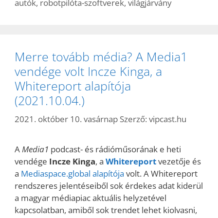
autók
,
robotpilóta-szoftverek
,
világjárvány
Merre tovább média? A Media1
vendége volt Incze Kinga, a
Whitereport alapítója
(2021.10.04.)
2021. október 10. vasárnap
Szerző:
vipcast.hu
A
Media1
podcast- és rádióműsorának e heti
vendége
Incze Kinga
, a
Whitereport
vezetője és
a
Mediaspace.global alapítója
volt. A Whitereport
rendszeres jelentéseiből sok érdekes adat kiderül
a magyar médiapiac aktuális helyzetével
kapcsolatban, amiből sok trendet lehet kiolvasni,