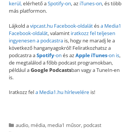
kerül,
elérhető a
Spotify-on
, az
iTunes-on
, és több
más platformon.
Lájkold a
vipcast.
hu Facebook-oldalát
és
a Media1
Facebook-oldalát
, valamint
iratkozz fel teljesen
ingyenesen a podcastra
is, hogy ne maradj le a
következő hanganyagokról! Feliratkozhatsz a
podcastra a
Spotify
-on
és az
Apple iTunes
-on is
,
de megtalálod a főbb podcast programokban,
például a
Google Podcasts
ban vagy a TuneIn-en
is.
Iratkozz fel
a Media1.hu hírlevelére
is!
Kategória
audio
,
média
,
media1 műsor
,
podcast