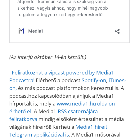
(Az interjú október 14-én készült.)
Feliratkozhat a vipcast powered by Media1
Podcastra!
Elérhető a podcast
Spotify-on
,
iTunes-
on,
és más podcast platformokon keresztül is. A
podcasthoz kapcsolódóan ajánljuk a Media1
hírportált is, mely a
www.media1.hu oldalon
érhető el
. A Media1
RSS csatornájára
feliratkozva
mindig elsőként értesülhet a média
világának híreiről! Kérheti a
Media1 híreit
Telegram applikációval is
. A Media1 műsorával