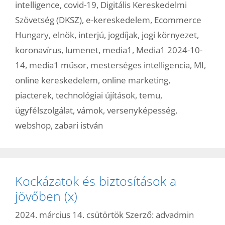
intelligence
,
covid-19
,
Digitális Kereskedelmi
Szövetség (DKSZ)
,
e-kereskedelem
,
Ecommerce
Hungary
,
elnök
,
interjú
,
jogdíjak
,
jogi környezet
,
koronavírus
,
lumenet
,
media1
,
Media1 2024-10-
14
,
media1 műsor
,
mesterséges intelligencia
,
MI
,
online kereskedelem
,
online marketing
,
piacterek
,
technológiai újítások
,
temu
,
ügyfélszolgálat
,
vámok
,
versenyképesség
,
webshop
,
zabari istván
Kockázatok és biztosítások a
jövőben (x)
2024. március 14. csütörtök
Szerző:
advadmin