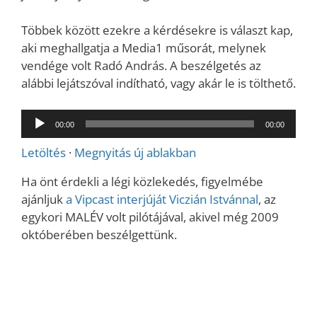
Többek között ezekre a kérdésekre is választ kap,
aki meghallgatja a Media1 műsorát, melynek
vendége volt Radó András. A beszélgetés az
alábbi lejátszóval indítható, vagy akár le is tölthető.
Audió
00:00
00:00
lejátszó
Letöltés
·
Megnyitás új ablakban
Ha önt érdekli a légi közlekedés, figyelmébe
ajánljuk
a Vipcast interjúját Viczián Istvánnal
, az
egykori MALÉV volt pilótájával, akivel még 2009
októberében beszélgettünk.