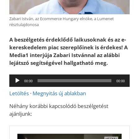
Zabari István, az Ecommerce Hungary elnöke, a Lumenet
résztulajdonosa
A beszélgetés érdeklődő laikusoknak és az e-
kereskedelem piac szereplőinek is érdekes! A
Media1 interjúja Zabari Istvánnal az alábbi
lejátszó segítségével hallgatható meg.
Audió
00:00
00:00
lejátszó
Letöltés
·
Megnyitás új ablakban
Néhány korábbi kapcsolódó beszélgetést
ajánljunk: