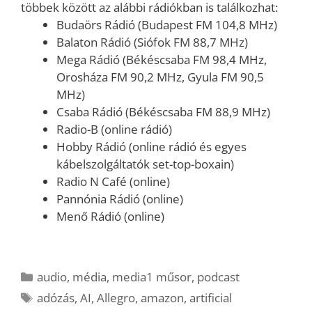
többek között az alábbi rádiókban is találkozhat:
Budaörs Rádió (Budapest FM 104,8 MHz)
Balaton Rádió (Siófok FM 88,7 MHz)
Mega Rádió (Békéscsaba FM 98,4 MHz,
Orosháza FM 90,2 MHz, Gyula FM 90,5
MHz)
Csaba Rádió (Békéscsaba FM 88,9 MHz)
Radio-B (online rádió)
Hobby Rádió (online rádió és egyes
kábelszolgáltatók set-top-boxain)
Radio N Café (online)
Pannónia Rádió (online)
Menő Rádió (online)
Kategória
audio
,
média
,
media1 műsor
,
podcast
Címkék
adózás
,
AI
,
Allegro
,
amazon
,
artificial