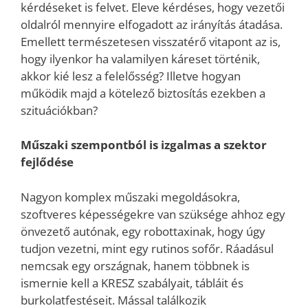
kérdéseket is felvet. Eleve kérdéses, hogy vezetői
oldalról mennyire elfogadott az irányítás átadása.
Emellett természetesen visszatérő vitapont az is,
hogy ilyenkor ha valamilyen káreset történik,
akkor kié lesz a felelősség? Illetve hogyan
működik majd a kötelező biztosítás ezekben a
szituációkban?
Műszaki szempontból is izgalmas a szektor
fejlődése
Nagyon komplex műszaki megoldásokra,
szoftveres képességekre van szüksége ahhoz egy
önvezető autónak, egy robottaxinak, hogy úgy
tudjon vezetni, mint egy rutinos sofőr. Ráadásul
nemcsak egy országnak, hanem többnek is
ismernie kell a KRESZ szabályait, tábláit és
burkolatfestéseit. Mással találkozik