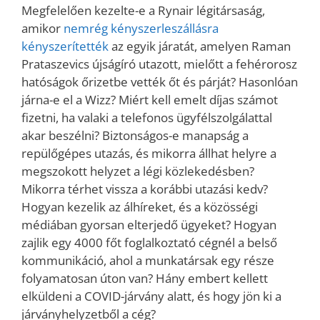
Megfelelően kezelte-e a Rynair légitársaság,
amikor
nemrég kényszerleszállásra
kényszerítették
az egyik járatát, amelyen Raman
Prataszevics újságíró utazott, mielőtt a fehérorosz
hatóságok őrizetbe vették őt és párját? Hasonlóan
járna-e el a Wizz? Miért kell emelt díjas számot
fizetni, ha valaki a telefonos ügyfélszolgálattal
akar beszélni? Biztonságos-e manapság a
repülőgépes utazás, és mikorra állhat helyre a
megszokott helyzet a légi közlekedésben?
Mikorra térhet vissza a korábbi utazási kedv?
Hogyan kezelik az álhíreket, és a közösségi
médiában gyorsan elterjedő ügyeket? Hogyan
zajlik egy 4000 főt foglalkoztató cégnél a belső
kommunikáció, ahol a munkatársak egy része
folyamatosan úton van? Hány embert kellett
elküldeni a COVID-járvány alatt, és hogy jön ki a
járványhelyzetből a cég?