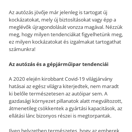
Az autózás jövője már jelenleg is tartogat új
kockázatokat, mely új biztosításokat vagy épp a
meglévők újragondolását vonzza magával. Nézzük
meg, hogy milyen tendenciákat figyelhetünk meg,
ez milyen kockázatokat és izgalmakat tartogathat
számunkra!
Az autózás és a gépjárműipar tendenciái
A 2020 elején kirobbant Covid-19 világjárvány
hatásai az egész világra kiterjedtek, nem maradt
ki belőle természetesen az autóipar sem. A
gazdasági környezet pillanatok alatt megváltozott,
átmenetileg csökkentek a gyártási kapacitások, az
ellátási lánc bizonyos részei is megtorpantak.
Ilyen helyzetben természetes, hogy az emberek