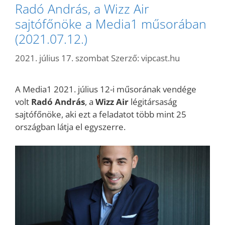
Radó András, a Wizz Air
sajtófőnöke a Media1 műsorában
(2021.07.12.)
2021. július 17. szombat
Szerző:
vipcast.hu
A Media1 2021. július 12-i műsorának vendége
volt
Radó András
, a
Wizz Air
légitársaság
sajtófőnöke, aki ezt a feladatot több mint 25
országban látja el egyszerre.