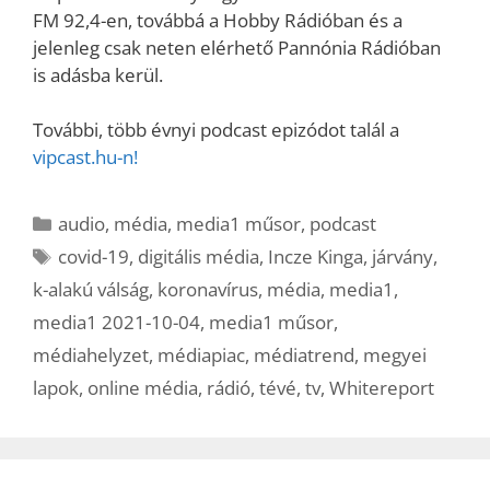
FM 92,4-en, továbbá a Hobby Rádióban és a
jelenleg csak neten elérhető Pannónia Rádióban
is adásba kerül.
További, több évnyi podcast epizódot talál a
vipcast.hu-n!
Kategória
audio
,
média
,
media1 műsor
,
podcast
Címkék
covid-19
,
digitális média
,
Incze Kinga
,
járvány
,
k-alakú válság
,
koronavírus
,
média
,
media1
,
media1 2021-10-04
,
media1 műsor
,
médiahelyzet
,
médiapiac
,
médiatrend
,
megyei
lapok
,
online média
,
rádió
,
tévé
,
tv
,
Whitereport