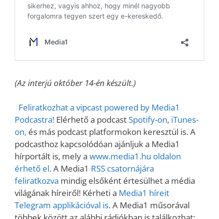
(Az interjú október 14-én készült.)
Feliratkozhat a vipcast powered by Media1
Podcastra!
Elérhető a podcast
Spotify-on
,
iTunes-
on,
és más podcast platformokon keresztül is. A
podcasthoz kapcsolódóan ajánljuk a Media1
hírportált is, mely a
www.media1.hu oldalon
érhető el
. A Media1
RSS csatornájára
feliratkozva
mindig elsőként értesülhet a média
világának híreiről! Kérheti a
Media1 híreit
Telegram applikációval is
. A Media1 műsorával
többek között az alábbi rádiókban is találkozhat: