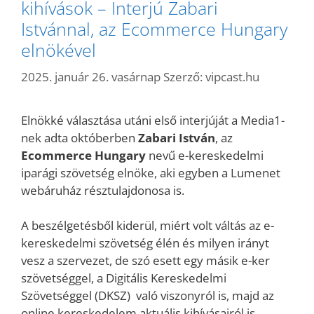
kihívások – Interjú Zabari
Istvánnal, az Ecommerce Hungary
elnökével
2025. január 26. vasárnap
Szerző:
vipcast.hu
Elnökké választása utáni első interjúját a Media1-
nek adta októberben
Zabari István
, az
Ecommerce Hungary
nevű e-kereskedelmi
iparági szövetség elnöke, aki egyben a Lumenet
webáruház résztulajdonosa is.
A beszélgetésből kiderül, miért volt váltás az e-
kereskedelmi szövetség élén és milyen irányt
vesz a szervezet, de szó esett egy másik e-ker
szövetséggel, a Digitális Kereskedelmi
Szövetséggel (DKSZ) való viszonyról is, majd az
online kereskedelem aktuális kihívásairól is