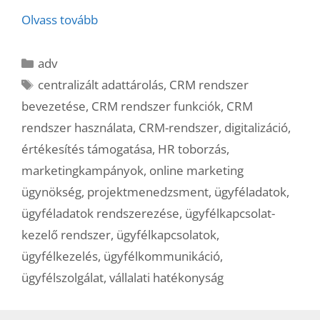
Olvass tovább
Kategória
adv
Címkék
centralizált adattárolás
,
CRM rendszer
bevezetése
,
CRM rendszer funkciók
,
CRM
rendszer használata
,
CRM-rendszer
,
digitalizáció
,
értékesítés támogatása
,
HR toborzás
,
marketingkampányok
,
online marketing
ügynökség
,
projektmenedzsment
,
ügyféladatok
,
ügyféladatok rendszerezése
,
ügyfélkapcsolat-
kezelő rendszer
,
ügyfélkapcsolatok
,
ügyfélkezelés
,
ügyfélkommunikáció
,
ügyfélszolgálat
,
vállalati hatékonyság