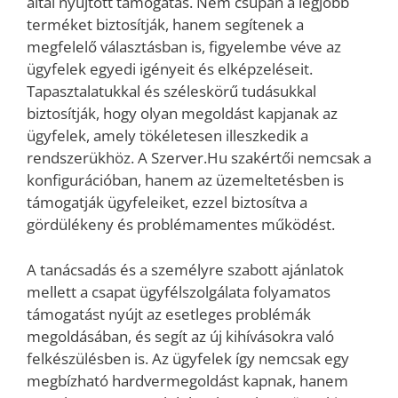
által nyújtott támogatás. Nem csupán a legjobb
terméket biztosítják, hanem segítenek a
megfelelő választásban is, figyelembe véve az
ügyfelek egyedi igényeit és elképzeléseit.
Tapasztalatukkal és széleskörű tudásukkal
biztosítják, hogy olyan megoldást kapjanak az
ügyfelek, amely tökéletesen illeszkedik a
rendszerükhöz. A Szerver.Hu szakértői nemcsak a
konfigurációban, hanem az üzemeltetésben is
támogatják ügyfeleiket, ezzel biztosítva a
gördülékeny és problémamentes működést.
A tanácsadás és a személyre szabott ajánlatok
mellett a csapat ügyfélszolgálata folyamatos
támogatást nyújt az esetleges problémák
megoldásában, és segít az új kihívásokra való
felkészülésben is. Az ügyfelek így nemcsak egy
megbízható hardvermegoldást kapnak, hanem