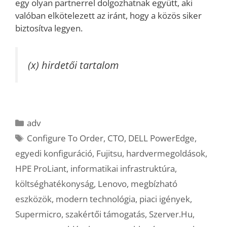
egy olyan partnerrel dolgozhatnak együtt, aki
valóban elkötelezett az iránt, hogy a közös siker
biztosítva legyen.
(x) hirdetői tartalom
Kategória
adv
Címkék
Configure To Order
,
CTO
,
DELL PowerEdge
,
egyedi konfiguráció
,
Fujitsu
,
hardvermegoldások
,
HPE ProLiant
,
informatikai infrastruktúra
,
költséghatékonyság
,
Lenovo
,
megbízható
eszközök
,
modern technológia
,
piaci igények
,
Supermicro
,
szakértői támogatás
,
Szerver.Hu
,