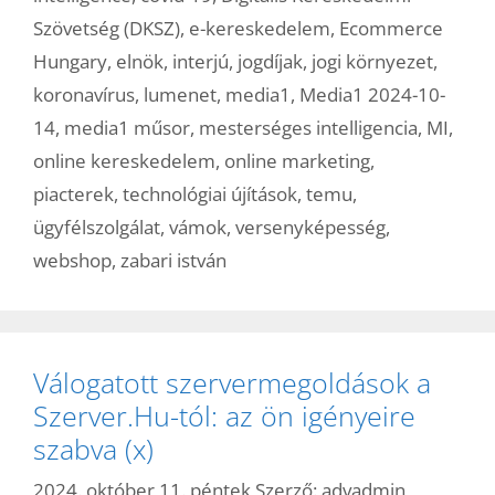
Szövetség (DKSZ)
,
e-kereskedelem
,
Ecommerce
Hungary
,
elnök
,
interjú
,
jogdíjak
,
jogi környezet
,
koronavírus
,
lumenet
,
media1
,
Media1 2024-10-
14
,
media1 műsor
,
mesterséges intelligencia
,
MI
,
online kereskedelem
,
online marketing
,
piacterek
,
technológiai újítások
,
temu
,
ügyfélszolgálat
,
vámok
,
versenyképesség
,
webshop
,
zabari istván
Válogatott szervermegoldások a
Szerver.Hu-tól: az ön igényeire
szabva (x)
2024. október 11. péntek
Szerző:
advadmin