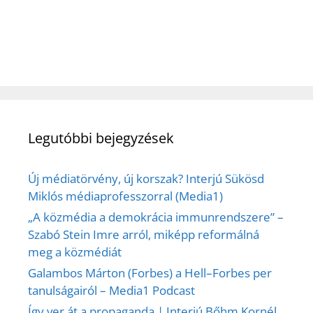
Legutóbbi bejegyzések
Új médiatörvény, új korszak? Interjú Sükösd
Miklós médiaprofesszorral (Media1)
„A közmédia a demokrácia immunrendszere” –
Szabó Stein Imre arról, miképp reformálná
meg a közmédiát
Galambos Márton (Forbes) a Hell–Forbes per
tanulságairól – Media1 Podcast
Így ver át a propaganda | Interjú Bőhm Kornél