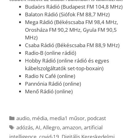
Budaörs Rádió (Budapest FM 104,8 MHz)
Balaton Rádió (Siófok FM 88,7 MHz)
Mega Rádió (Békéscsaba FM 98,4 MHz,
Orosháza FM 90,2 MHz, Gyula FM 90,5
MHz)
Csaba Rádió (Békéscsaba FM 88,9 MHz)
Radio-B (online rádió)
Hobby Rádió (online rádió és egyes
kábelszolgáltatók set-top-boxain)
Radio N Café (online)
Pannónia Rádió (online)
Menő Rádió (online)
Kategória
audio
,
média
,
media1 műsor
,
podcast
Címkék
adózás
,
AI
,
Allegro
,
amazon
,
artificial
intelligence
,
covid-19
,
Digitális Kereskedelmi