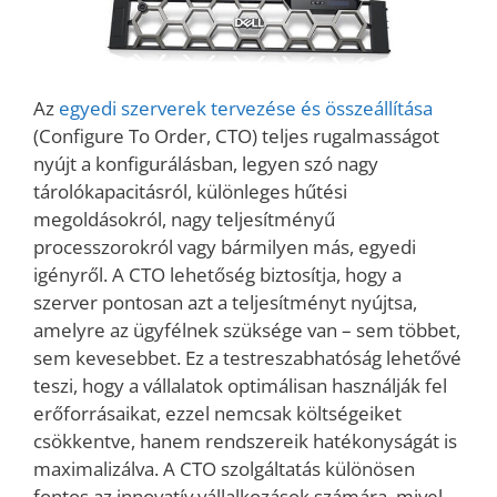
Az
egyedi szerverek tervezése és összeállítása
(Configure To Order, CTO) teljes rugalmasságot
nyújt a konfigurálásban, legyen szó nagy
tárolókapacitásról, különleges hűtési
megoldásokról, nagy teljesítményű
processzorokról vagy bármilyen más, egyedi
igényről. A CTO lehetőség biztosítja, hogy a
szerver pontosan azt a teljesítményt nyújtsa,
amelyre az ügyfélnek szüksége van – sem többet,
sem kevesebbet. Ez a testreszabhatóság lehetővé
teszi, hogy a vállalatok optimálisan használják fel
erőforrásaikat, ezzel nemcsak költségeiket
csökkentve, hanem rendszereik hatékonyságát is
maximalizálva. A CTO szolgáltatás különösen
fontos az innovatív vállalkozások számára, mivel