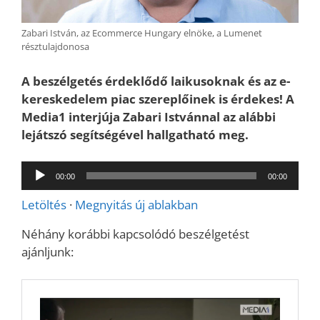
Zabari István, az Ecommerce Hungary elnöke, a Lumenet
résztulajdonosa
A beszélgetés érdeklődő laikusoknak és az e-
kereskedelem piac szereplőinek is érdekes! A
Media1 interjúja Zabari Istvánnal az alábbi
lejátszó segítségével hallgatható meg.
Audió
00:00
00:00
lejátszó
Letöltés
·
Megnyitás új ablakban
Néhány korábbi kapcsolódó beszélgetést
ajánljunk: