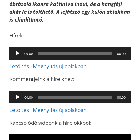
ábrázoló ikonra kattintva indul, de a hangfájl
akár le is tölthető. A lejátszó egy külön ablakban
is elindítható.
Hírek:
Audió
00:00
00:00
lejátszó
Letöltés
·
Megnyitás új ablakban
Kommentjeink a híreikhez:
Audió
00:00
00:00
lejátszó
Letöltés
·
Megnyitás új ablakban
Kapcsolódó videónk a hírblokkból: