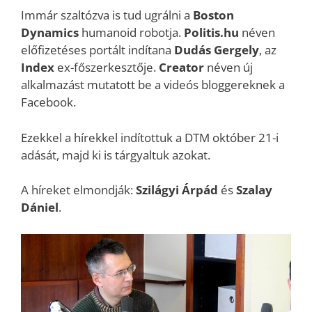
Immár szaltózva is tud ugrálni a
Boston
Dynamics
humanoid robotja.
Politis.hu
néven
előfizetéses portált indítana
Dudás Gergely
, az
Index
ex-főszerkesztője.
Creator
néven új
alkalmazást mutatott be a videós bloggereknek a
Facebook.
Ezekkel a hírekkel indítottuk a DTM október 21-i
adását, majd ki is tárgyaltuk azokat.
A híreket elmondják:
Szilágyi
Árpád
és
Szalay
Dániel
.