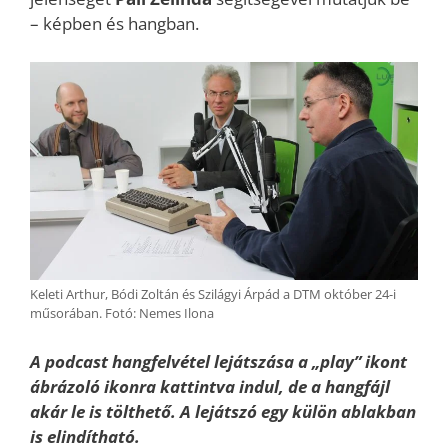
– képben és hangban.
Keleti Arthur, Bódi Zoltán és Szilágyi Árpád a DTM október 24-i
műsorában. Fotó: Nemes Ilona
A podcast hangfelvétel lejátszása a „play” ikont
ábrázoló ikonra kattintva indul, de a hangfájl
akár le is tölthető. A lejátszó egy külön ablakban
is elindítható.