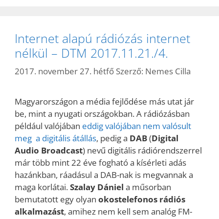
Internet alapú rádiózás internet
nélkül – DTM 2017.11.21./4.
2017. november 27. hétfő
Szerző:
Nemes Cilla
Magyarországon a média fejlődése más utat jár
be, mint a nyugati országokban. A rádiózásban
például valójában
e
ddig valójában nem valósult
meg a digitális átállás
, pedig a
DAB
(
Digital
Audio Broadcast
) nevű digitális rádiórendszerrel
már több mint 22 éve fogható a kísérleti adás
hazánkban, ráadásul a DAB-nak is megvannak a
maga korlátai.
Szalay Dániel
a műsorban
bemutatott egy olyan
okostelefonos rádiós
alkalmazást
, amihez nem kell sem analóg FM-