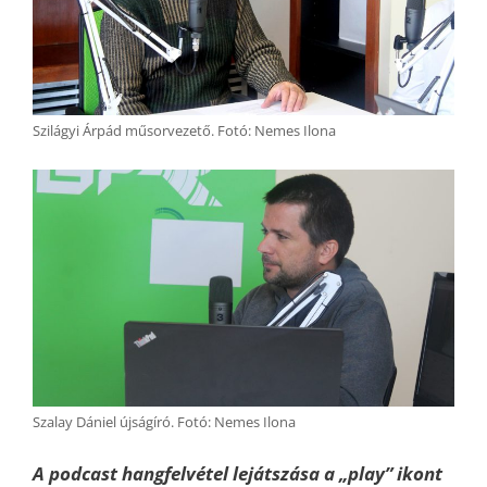
Szilágyi Árpád műsorvezető. Fotó: Nemes Ilona
Szalay Dániel újságíró. Fotó: Nemes Ilona
A podcast hangfelvétel lejátszása a „play” ikont