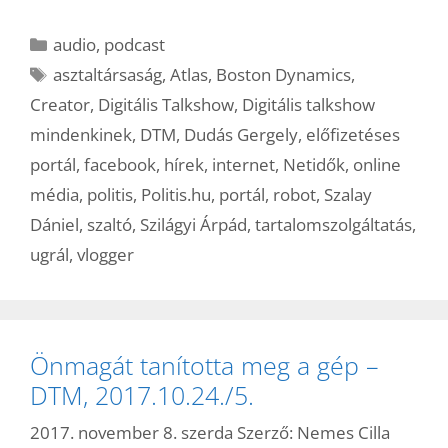
Kategória
audio
,
podcast
Címkék
asztaltársaság
,
Atlas
,
Boston Dynamics
,
Creator
,
Digitális Talkshow
,
Digitális talkshow
mindenkinek
,
DTM
,
Dudás Gergely
,
előfizetéses
portál
,
facebook
,
hírek
,
internet
,
Netidők
,
online
média
,
politis
,
Politis.hu
,
portál
,
robot
,
Szalay
Dániel
,
szaltó
,
Szilágyi Árpád
,
tartalomszolgáltatás
,
ugrál
,
vlogger
Önmagát tanította meg a gép –
DTM, 2017.10.24./5.
2017. november 8. szerda
Szerző:
Nemes Cilla