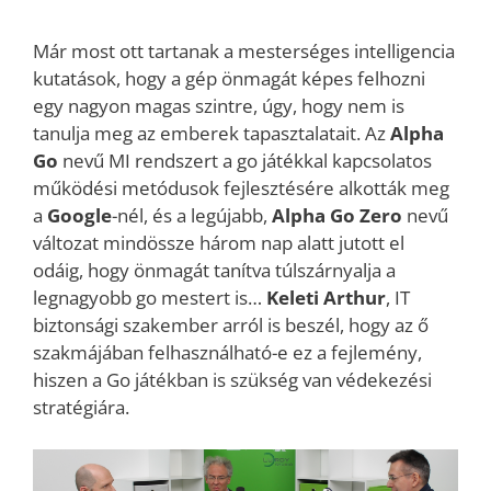
Már most ott tartanak a mesterséges intelligencia
kutatások, hogy a gép önmagát képes felhozni
egy nagyon magas szintre, úgy, hogy nem is
tanulja meg az emberek tapasztalatait. Az
Alpha
Go
nevű MI rendszert a go játékkal kapcsolatos
működési metódusok fejlesztésére alkották meg
a
Google
-nél, és a legújabb,
Alpha Go Zero
nevű
változat mindössze három nap alatt jutott el
odáig, hogy önmagát tanítva túlszárnyalja a
legnagyobb go mestert is…
Keleti Arthur
, IT
biztonsági szakember arról is beszél, hogy az ő
szakmájában felhasználható-e ez a fejlemény,
hiszen a Go játékban is szükség van védekezési
stratégiára.