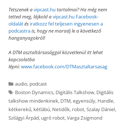
Tetszenek a
vipcast.hu
tartalmai? Ha még nem
tetted meg, lájkold a
vipcast.hu Facebook-
oldalát
és
iratkozz fel teljesen ingyenesen a
podcastra
is, hogy ne maradj le a következő
hanganyagokról!
A DTM asztaltársasággal közvetlenül itt lehet
kapcsolatba
lépni:
www.facebook.com/DTMasztaltarsasag
Kategória
audio
,
podcast
Címkék
Boston Dynamics
,
Digitális Talkshow
,
Digitális
talkshow mindenkinek
,
DTM
,
egyensúly
,
Handle
,
kétkerekű
,
kétlábú
,
Netidők
,
robot
,
Szalay Dániel
,
Szilágyi Árpád
,
ugró robot
,
Varga Zsigmond