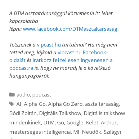
A DTM asztaltársasággal közvetlenül itt lehet
kapcsolatba
lépni:
www.facebook.com/DTMasztaltarsasag
Tetszenek a
vipcast.hu
tartalmai? Ha még nem
tetted meg, lájkold a
vipcast.hu Facebook-
oldalát
és
iratkozz fel teljesen ingyenesen a
podcastra
is, hogy ne maradj le a következő
hanganyagokról!
Kategória
audio
,
podcast
Címkék
AI
,
Alpha Go
,
Alpha Go Zero
,
asztaltársaság
,
Bódi Zoltán
,
Digitális Talkshow
,
Digitális talkshow
mindenkinek
,
DTM
,
Go
,
Google
,
Keleti Arthur
,
mesterséges intelligencia
,
MI
,
Netidők
,
Szilágyi