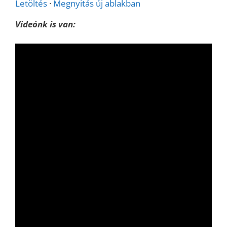
Letöltés
·
Megnyitás új ablakban
Videónk is van: