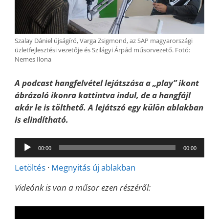
Szalay Dániel újságíró, Varga Zsigmond, az SAP magyarországi
üzletfejlesztési vezetője és Szilágyi Árpád műsorvezető. Fotó:
Nemes Ilona
A podcast hangfelvétel lejátszása a „play” ikont
ábrázoló ikonra kattintva indul, de a hangfájl
akár le is tölthető. A lejátszó egy külön ablakban
is elindítható.
Audió
00:00
00:00
lejátszó
Letöltés
·
Megnyitás új ablakban
Videónk is van a műsor ezen részéről: