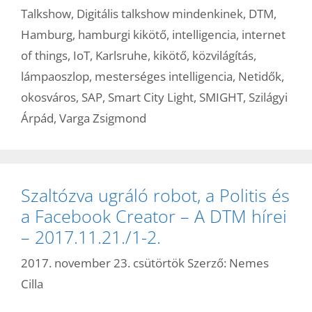
Talkshow
,
Digitális talkshow mindenkinek
,
DTM
,
Hamburg
,
hamburgi kikötő
,
intelligencia
,
internet
of things
,
IoT
,
Karlsruhe
,
kikötő
,
közvilágítás
,
lámpaoszlop
,
mesterséges intelligencia
,
Netidők
,
okosváros
,
SAP
,
Smart City Light
,
SMIGHT
,
Szilágyi
Árpád
,
Varga Zsigmond
Szaltózva ugráló robot, a Politis és
a Facebook Creator – A DTM hírei
– 2017.11.21./1-2.
2017. november 23. csütörtök
Szerző:
Nemes
Cilla