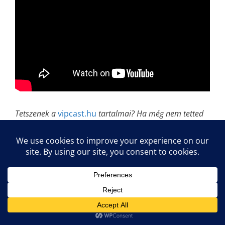
Tetszenek a
vipcast.hu
tartalmai? Ha még nem tetted
meg, lájkold a
vipcast.hu Facebook-
oldalát
és
iratkozz fel teljesen ingyenesen a
podcastra
is, hogy ne maradj le a következő
hanganyagokról!
A DTM asztaltársasággal közvetlenül itt lehet
kapcsolatba
lépni:
www.facebook.com/DTMasztaltarsasag