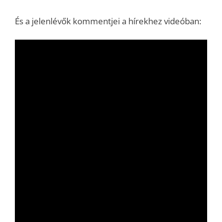
És a jelenlévők kommentjei a hírekhez videóban: