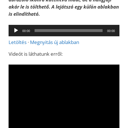
akár le is tölthető. A lejátszó egy külön ablakban
is elindítható.
Audió
00:00
00:00
lejátszó
Letöltés
·
Megnyitás új ablakban
Videót is láthatunk erről: