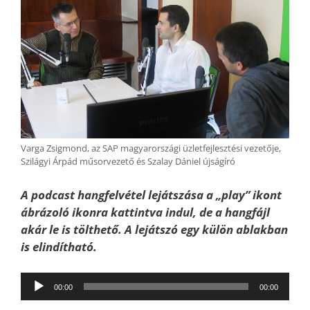
Varga Zsigmond, az SAP magyarországi üzletfejlesztési vezetője,
Szilágyi Árpád műsorvezető és Szalay Dániel újságíró
A podcast hangfelvétel lejátszása a „play” ikont
ábrázoló ikonra kattintva indul, de a hangfájl
akár le is tölthető. A lejátszó egy külön ablakban
is elindítható.
Audió
00:00
00:00
lejátszó