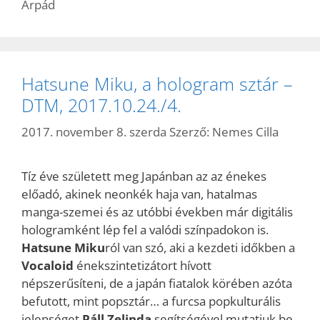
Árpád
Hatsune Miku, a hologram sztár –
DTM, 2017.10.24./4.
2017. november 8. szerda
Szerző:
Nemes Cilla
Tíz éve született meg Japánban az az énekes
előadó, akinek neonkék haja van, hatalmas
manga-szemei és az utóbbi években már digitális
hologramként lép fel a valódi színpadokon is.
Hatsune Miku
ról van szó, aki a kezdeti időkben a
Vocaloid
énekszintetizátort hívott
népszerűsíteni, de a japán fiatalok körében azóta
befutott, mint popsztár… a furcsa popkulturális
jelenséget
Páll Zelinda
segítségével mutatjuk be