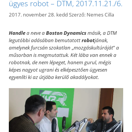
ügyes robot – DTM, 2017.11.21./6.
2017. november 28. kedd
Szerző:
Nemes Cilla
Handle
a neve a
Boston Dynamics
másik, a DTM
legutóbbi adásában bemutatott
robot
jának,
amelynek furcsán szokatlan
„
mozgáskultúráját
”
a
műsorban is megmutattuk. Két lába van ennek a
robotnak, de nem lépeget, hanem gurul, mégis
képes nagyot ugrani és elképesztően ügyesen
egyenlíti ki az útjába kerülő akadályokat.