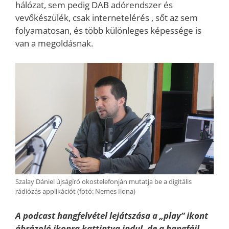
hálózat, sem pedig DAB adórendszer és
vevőkészülék, csak internetelérés , sőt az sem
folyamatosan, és több különleges képessége is
van a megoldásnak.
Szalay Dániel újságíró okostelefonján mutatja be a digitális
rádiózás applikációt (fotó: Nemes Ilona)
A podcast hangfelvétel lejátszása a „play” ikont
ábrázoló ikonra kattintva indul, de a hangfájl