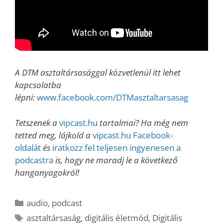
A DTM asztaltársasággal közvetlenül itt lehet
kapcsolatba
lépni:
www.facebook.com/DTMasztaltarsasag
Tetszenek a
vipcast.hu
tartalmai? Ha még nem
tetted meg, lájkold a
vipcast.hu Facebook-
oldalát
és
iratkozz fel teljesen ingyenesen a
podcastra
is, hogy ne maradj le a következő
hanganyagokról!
Kategória
audio
,
podcast
Címkék
asztaltársaság
,
digitális életmód
,
Digitális