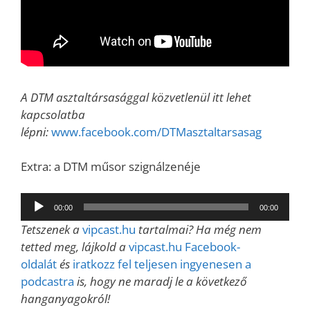
A DTM asztaltársasággal közvetlenül itt lehet
kapcsolatba
lépni:
www.facebook.com/DTMasztaltarsasag
Extra: a DTM műsor szignálzenéje
Audió
00:00
00:00
lejátszó
Tetszenek a
vipcast.hu
tartalmai? Ha még nem
tetted meg, lájkold a
vipcast.hu Facebook-
oldalát
és
iratkozz fel teljesen ingyenesen a
podcastra
is, hogy ne maradj le a következő
hanganyagokról!