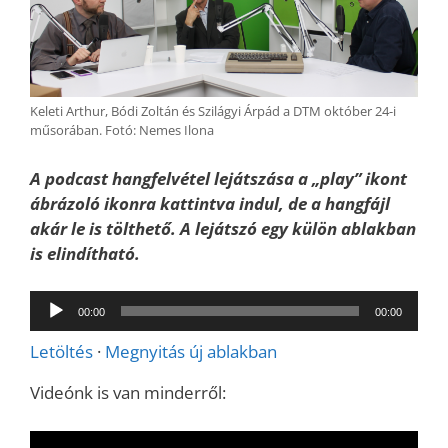
Keleti Arthur, Bódi Zoltán és Szilágyi Árpád a DTM október 24-i
műsorában. Fotó: Nemes Ilona
A podcast hangfelvétel lejátszása a „play” ikont
ábrázoló ikonra kattintva indul, de a hangfájl
akár le is tölthető. A lejátszó egy külön ablakban
is elindítható.
Audió
00:00
00:00
lejátszó
Letöltés
·
Megnyitás új ablakban
Videónk is van minderről: