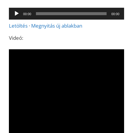
Audió
00:00
00:00
lejátszó
Letöltés
·
Megnyitás új ablakban
Videó: