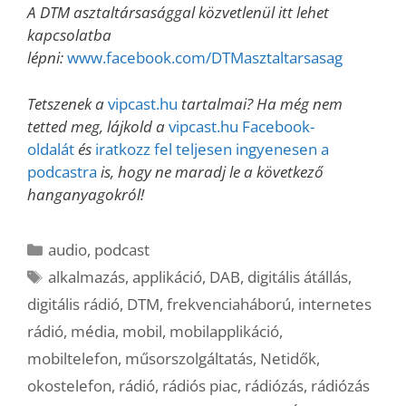
A DTM asztaltársasággal közvetlenül itt lehet
kapcsolatba
lépni:
www.facebook.com/DTMasztaltarsasag
Tetszenek a
vipcast.hu
tartalmai? Ha még nem
tetted meg, lájkold a
vipcast.hu Facebook-
oldalát
és
iratkozz fel teljesen ingyenesen a
podcastra
is, hogy ne maradj le a következő
hanganyagokról!
Kategória
audio
,
podcast
Címkék
alkalmazás
,
applikáció
,
DAB
,
digitális átállás
,
digitális rádió
,
DTM
,
frekvenciaháború
,
internetes
rádió
,
média
,
mobil
,
mobilapplikáció
,
mobiltelefon
,
műsorszolgáltatás
,
Netidők
,
okostelefon
,
rádió
,
rádiós piac
,
rádiózás
,
rádiózás