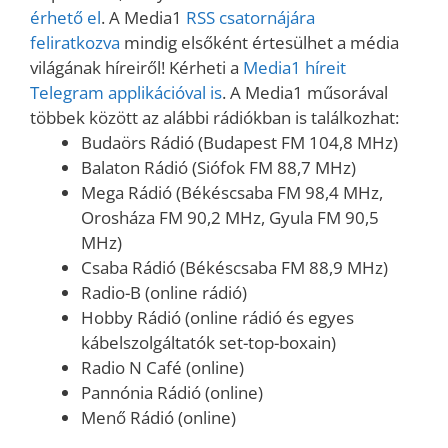
érhető el
. A Media1
RSS csatornájára
feliratkozva
mindig elsőként értesülhet a média
világának híreiről! Kérheti a
Media1 híreit
Telegram applikációval is
. A Media1 műsorával
többek között az alábbi rádiókban is találkozhat:
Budaörs Rádió (Budapest FM 104,8 MHz)
Balaton Rádió (Siófok FM 88,7 MHz)
Mega Rádió (Békéscsaba FM 98,4 MHz,
Orosháza FM 90,2 MHz, Gyula FM 90,5
MHz)
Csaba Rádió (Békéscsaba FM 88,9 MHz)
Radio-B (online rádió)
Hobby Rádió (online rádió és egyes
kábelszolgáltatók set-top-boxain)
Radio N Café (online)
Pannónia Rádió (online)
Menő Rádió (online)