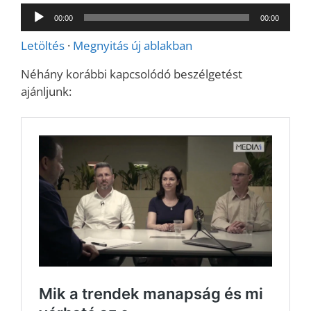
Audió
00:00
00:00
lejátszó
Letöltés
·
Megnyitás új ablakban
Néhány korábbi kapcsolódó beszélgetést
ajánljunk: