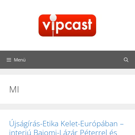
Kilépés
a
tartalomba
Menü
MI
Újságírás-Etika Kelet-Európában –
interjú Bajomi-Lázár Péterrel és