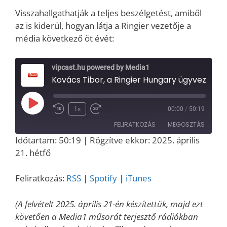
Visszahallgathatják a teljes beszélgetést, amiből
az is kiderül, hogyan látja a Ringier vezetője a
média következő öt évét:
vipcast.hu powered by Media1
Kovács Tibor, a Ringier Hungary ügyvezető igazgatója a Media1-ben: a nyomtatott sajtó jövőjéről, a Blikk megújulásáról és a 
Play
1x
00:00
/
50:19
Episode
FELIRATKOZÁS
MEGOSZTÁS
Időtartam: 50:19
|
Rögzítve ekkor: 2025. április
MEGOSZT
21. hétfő
RSS
Spotify
ÁS
iTunes
LINK
Feliratkozás:
RSS
|
Spotify
|
iTunes
RSS FEED
EMBED
(A felvételt 2025. április 21-én készítettük, majd ezt
követően a Media1 műsorát terjesztő rádiókban