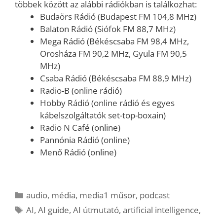
többek között az alábbi rádiókban is találkozhat:
Budaörs Rádió (Budapest FM 104,8 MHz)
Balaton Rádió (Siófok FM 88,7 MHz)
Mega Rádió (Békéscsaba FM 98,4 MHz,
Orosháza FM 90,2 MHz, Gyula FM 90,5
MHz)
Csaba Rádió (Békéscsaba FM 88,9 MHz)
Radio-B (online rádió)
Hobby Rádió (online rádió és egyes
kábelszolgáltatók set-top-boxain)
Radio N Café (online)
Pannónia Rádió (online)
Menő Rádió (online)
Kategória
audio
,
média
,
media1 műsor
,
podcast
Címkék
AI
,
AI guide
,
AI útmutató
,
artificial intelligence
,