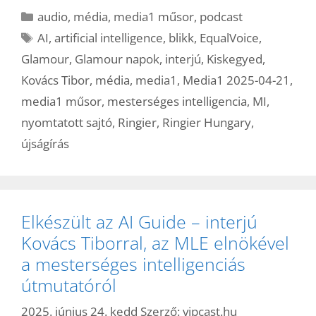
Kategória
audio
,
média
,
media1 műsor
,
podcast
Címkék
AI
,
artificial intelligence
,
blikk
,
EqualVoice
,
Glamour
,
Glamour napok
,
interjú
,
Kiskegyed
,
Kovács Tibor
,
média
,
media1
,
Media1 2025-04-21
,
media1 műsor
,
mesterséges intelligencia
,
MI
,
nyomtatott sajtó
,
Ringier
,
Ringier Hungary
,
újságírás
Elkészült az AI Guide – interjú
Kovács Tiborral, az MLE elnökével
a mesterséges intelligenciás
útmutatóról
2025. június 24. kedd
Szerző:
vipcast.hu