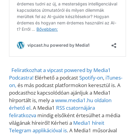
Feliratkozhat a vipcast powered by Media1
Podcastra!
Elérhető a podcast
Spotify-on
,
iTunes-
on,
és más podcast platformokon keresztül is. A
podcasthoz kapcsolódóan ajánljuk a Media1
hírportált is, mely a
www.media1.hu oldalon
érhető el
. A Media1
RSS csatornájára
feliratkozva
mindig elsőként értesülhet a média
világának híreiről! Kérheti a
Media1 híreit
Telegram applikációval is
. A Media1 műsorával