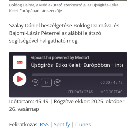
Boldog Dalma, a Médiakutató szerkesztője, az Újságírás-Etika
Kelet-Európában társszerzője
Szalay Dániel beszélgetése Boldog Dalmával és
Bajomi-Lázár Péterrel az alábbi lejátszó
segítségével hallgatható meg.
vipcast.hu powered by Media1
Újságírás-Etika Kelet-Európában – interjú Bajomi-Lázár Péterrel és Boldog Dalmával
Play
1x
00:00
/
45:49
Episode
FELIRATKOZÁS
MEGOSZTÁS
Időtartam: 45:49
|
Rögzítve ekkor: 2025. október
MEGOSZT
26. vasárnap
RSS
Spotify
ÁS
iTunes
LINK
Feliratkozás:
RSS
|
Spotify
|
iTunes
RSS FEED
EMBED