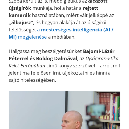
Szóba került az is, meddig etikus az
álcázott
újságírók
munkája, hol a határ a
rejtett
kamerák
használatában, miért vált jelképpé az
„álbajusz”
, és hogyan alakítja át az újságírói
felelősséget
a
mesterséges intelligencia
(AI /
MI)
megjelenése
a médiában.
Hallgassa meg beszélgetésünket
Bajomi-Lázár
Péterrel és Boldog Dalmával
, az
Újságírás–Etika
Kelet-Európában
című könyv szerzőivel – arról, mit
jelent ma felelősen írni, tájékoztatni és hinni a
sajtó hitelességében.