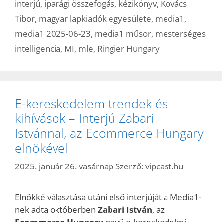
interjú
,
iparági összefogás
,
kézikönyv
,
Kovács
Tibor
,
magyar lapkiadók egyesülete
,
media1
,
media1 2025-06-23
,
media1 műsor
,
mesterséges
intelligencia
,
MI
,
mle
,
Ringier Hungary
E-kereskedelem trendek és
kihívások – Interjú Zabari
Istvánnal, az Ecommerce Hungary
elnökével
2025. január 26. vasárnap
Szerző:
vipcast.hu
Elnökké választása utáni első interjúját a Media1-
nek adta októberben
Zabari István
, az
Ecommerce Hungary
nevű e-kereskedelmi