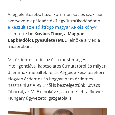
A legjelentősebb hazai kommunikációs szakmai
szervezetek példaértékű együttműködésében
elkészült az első átfogó magyar AI-kézikönyv
,
jelentette be
Kovács Tibor
, a
Magyar
Lapkiadók Egyesülete (MLE)
elnöke a Media1
műsorában.
Mit érdemes tudni az új, a mesterséges
intelligenciával kapcsolatos útmutatóról és milyen
dilemmák merültek fel az AI-guide készítésekor?
Hogyan érdemes és hogyan nem érdemes
használni az AI-t? Erről is beszélgettünk Kovács
Tiborral, az MLE elnökével, aki emellett a Ringier
Hungary ügyvezető igazgatója is.