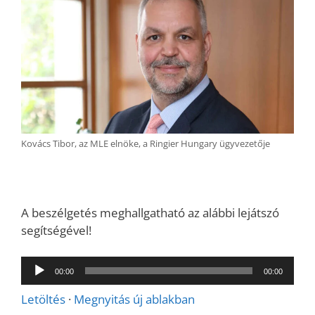
Kovács Tibor, az MLE elnöke, a Ringier Hungary ügyvezetője
A beszélgetés meghallgatható az alábbi lejátszó
segítségével!
Audió
00:00
00:00
lejátszó
Letöltés
·
Megnyitás új ablakban