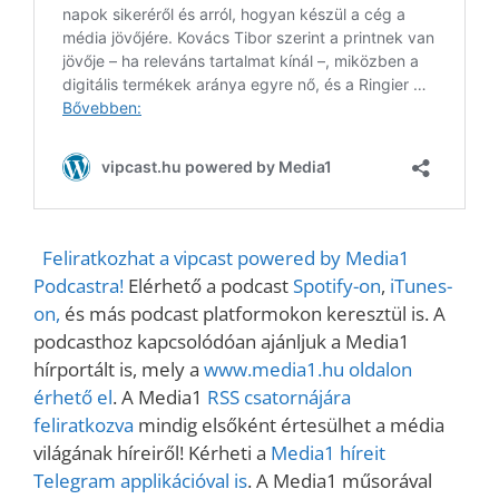
Feliratkozhat a vipcast powered by Media1
Podcastra!
Elérhető a podcast
Spotify-on
,
iTunes-
on,
és más podcast platformokon keresztül is. A
podcasthoz kapcsolódóan ajánljuk a Media1
hírportált is, mely a
www.media1.hu oldalon
érhető el
. A Media1
RSS csatornájára
feliratkozva
mindig elsőként értesülhet a média
világának híreiről! Kérheti a
Media1 híreit
Telegram applikációval is
. A Media1 műsorával