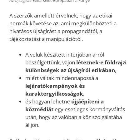
Az Újságírás-Etika Kelet-Európában c. könyv
A szerzők amellett érvelnek, hogy az etikai
normák követése az, ami megkülönbözteti a
hivatásos újságírást a propagandától, a
tájékoztatást a manipulációtól.
A velük készített interjúban arról
beszélgettünk, vajon
léteznek-e földrajzi
különbségek az újságírói etikában
,
miért váltak mindennapossá a
lejáratókampányok és
karaktergyilkosságok
,
és hogyan lehetne
újjáépíteni a
közmédiát
egy esetleges kormányváltás
után, hogy az valóban a köz szolgálatába
álljon.