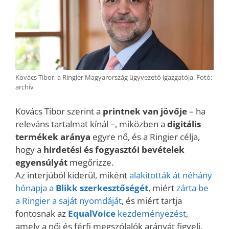
Kovács Tibor, a Ringier Magyarország ügyvezető igazgatója. Fotó:
archív
Kovács Tibor szerint a
printnek van jövője
– ha
releváns tartalmat kínál –, miközben a
digitális
termékek aránya
egyre nő, és a Ringier célja,
hogy a
hirdetési és fogyasztói bevételek
egyensúlyát
megőrizze.
Az interjúból kiderül, miként
alakították át néhány
hónapja a
Blikk szerkesztőségét
, miért
zárta be
a Ringier a saját nyomdáját
, és miért tartja
fontosnak az
EqualVoice
kezdeményezést
,
amely a női és férfi megszólalók arányát figyeli.