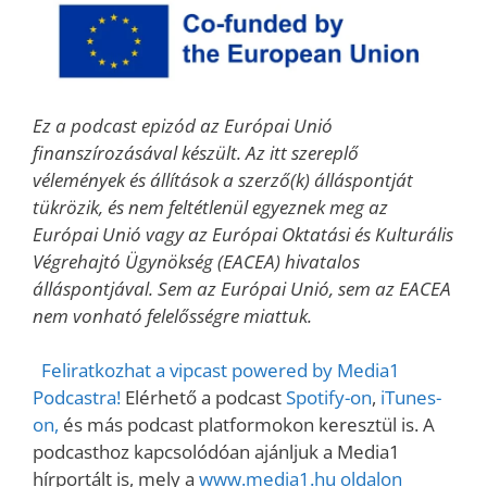
Ez a podcast epizód az Európai Unió
finanszírozásával készült. Az itt szereplő
vélemények és állítások a szerző(k) álláspontját
tükrözik, és nem feltétlenül egyeznek meg az
Európai Unió vagy az Európai Oktatási és Kulturális
Végrehajtó Ügynökség (EACEA) hivatalos
álláspontjával. Sem az Európai Unió, sem az EACEA
nem vonható felelősségre miattuk.
Feliratkozhat a vipcast powered by Media1
Podcastra!
Elérhető a podcast
Spotify-on
,
iTunes-
on,
és más podcast platformokon keresztül is. A
podcasthoz kapcsolódóan ajánljuk a Media1
hírportált is, mely a
www.media1.hu oldalon