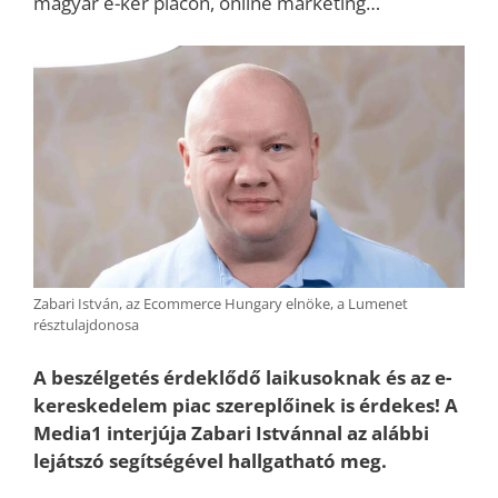
magyar e-ker piacon, online marketing…
Zabari István, az Ecommerce Hungary elnöke, a Lumenet
résztulajdonosa
A beszélgetés érdeklődő laikusoknak és az e-
kereskedelem piac szereplőinek is érdekes! A
Media1 interjúja Zabari Istvánnal az alábbi
lejátszó segítségével hallgatható meg.