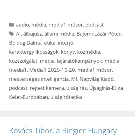
Kategória
audio
,
média
,
media1 műsor
,
podcast
Címkék
AI
,
álbajusz
,
állami média
,
Bajomi-Lázár Péter
,
Boldog Dalma
,
etika
,
interjú
,
karaktergyilkosságok
,
könyv
,
közmédia
,
közszolgálati média
,
lejáratókampányok
,
média
,
media1
,
Media1 2025-10-20
,
media1 műsor
,
mesterséges intelligencia
,
MI
,
Napvilág Kiadó
,
podcast
,
rejtett kamera
,
újságírás
,
Újságírás-Etika
Kelet-Európában
,
újságírói etika
Kovács Tibor, a Ringier Hungary