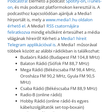
Podcastra!
Elérhető a podcast
Spotify-on
,
iTunes-
on,
és más podcast platformokon keresztül is. A
podcasthoz kapcsolódóan ajánljuk a Media1
hírportált is, mely a
www.media1.hu oldalon
érhető el
. A Media1
RSS csatornájára
feliratkozva
mindig elsőként értesülhet a média
világának híreiről! Kérheti a
Media1 híreit
Telegram applikációval is
. A Media1 műsorával
többek között az alábbi rádiókban is találkozhat:
Budaörs Rádió (Budapest FM 104,8 MHz)
Balaton Rádió (Siófok FM 88,7 MHz)
Mega Rádió (Békéscsaba FM 98,4 MHz,
Orosháza FM 90,2 MHz, Gyula FM 90,5
MHz)
Csaba Rádió (Békéscsaba FM 88,9 MHz)
Radio-B (online rádió)
Hobby Rádió (online rádió és egyes
kábelszolgáltatók set-top-boxain)