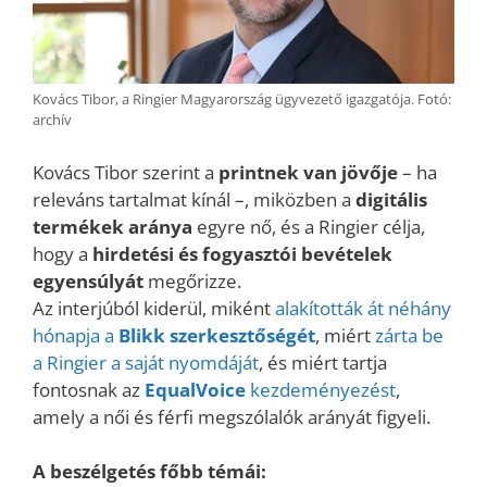
Kovács Tibor, a Ringier Magyarország ügyvezető igazgatója. Fotó:
archív
Kovács Tibor szerint a
printnek van jövője
– ha
releváns tartalmat kínál –, miközben a
digitális
termékek aránya
egyre nő, és a Ringier célja,
hogy a
hirdetési és fogyasztói bevételek
egyensúlyát
megőrizze.
Az interjúból kiderül, miként
alakították át néhány
hónapja a
Blikk szerkesztőségét
, miért
zárta be
a Ringier a saját nyomdáját
, és miért tartja
fontosnak az
EqualVoice
kezdeményezést
,
amely a női és férfi megszólalók arányát figyeli.
A beszélgetés főbb témái: