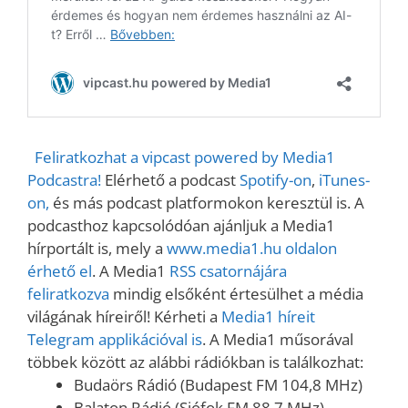
Feliratkozhat a vipcast powered by Media1
Podcastra!
Elérhető a podcast
Spotify-on
,
iTunes-
on,
és más podcast platformokon keresztül is. A
podcasthoz kapcsolódóan ajánljuk a Media1
hírportált is, mely a
www.media1.hu oldalon
érhető el
. A Media1
RSS csatornájára
feliratkozva
mindig elsőként értesülhet a média
világának híreiről! Kérheti a
Media1 híreit
Telegram applikációval is
. A Media1 műsorával
többek között az alábbi rádiókban is találkozhat:
Budaörs Rádió (Budapest FM 104,8 MHz)
Balaton Rádió (Siófok FM 88,7 MHz)