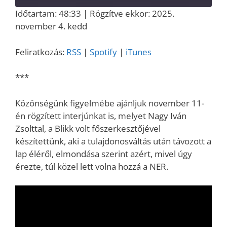
Időtartam: 48:33
|
Rögzítve ekkor: 2025.
MEGOSZT
november 4. kedd
RSS
Spotify
ÁS
iTunes
LINK
Feliratkozás:
RSS
|
Spotify
|
iTunes
RSS FEED
EMBED
***
Közönségünk figyelmébe ajánljuk november 11-
én rögzített interjúnkat is, melyet Nagy Iván
Zsolttal, a Blikk volt főszerkesztőjével
készítettünk, aki a tulajdonosváltás után távozott a
lap éléről, elmondása szerint azért, mivel úgy
érezte, túl közel lett volna hozzá a NER.