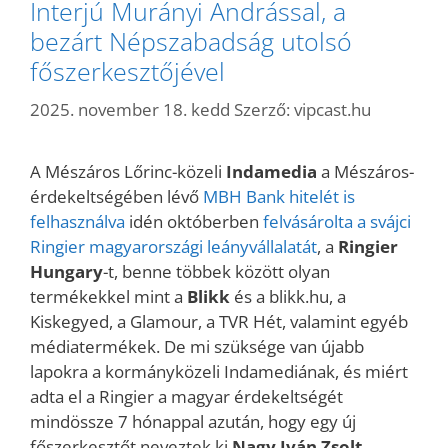
Interjú Murányi Andrással, a
bezárt Népszabadság utolsó
főszerkesztőjével
2025. november 18. kedd
Szerző:
vipcast.hu
A Mészáros Lőrinc-közeli
Indamedia
a Mészáros-
érdekeltségében lévő
MBH Bank hitelét is
felhasználva
idén októberben
felvásárolta a svájci
Ringier magyarországi leányvállalatát
, a
Ringier
Hungary
-t, benne többek között olyan
termékekkel mint a
Blikk
és a blikk.hu, a
Kiskegyed, a Glamour, a TVR Hét, valamint egyéb
médiatermékek. De mi szüksége van újabb
lapokra a kormányközeli Indamediának, és miért
adta el a Ringier a magyar érdekeltségét
mindössze 7 hónappal azután, hogy egy új
főszerkesztőt neveztek ki
Nagy Iván Zsolt