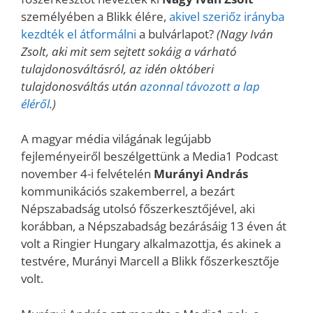
személyében a Blikk élére,
akivel szeriőz irányba
kezdték el átformálni
a bulvárlapot?
(Nagy Iván
Zsolt, aki mit sem sejtett sokáig a várható
tulajdonosváltásról, az idén októberi
tulajdonosváltás után
azonnal távozott a lap
éléről
.)
A magyar média világának legújabb
fejleményeiről beszélgettünk a Media1 Podcast
november 4-i felvételén
Murányi András
kommunikációs szakemberrel, a bezárt
Népszabadság utolsó főszerkesztőjével, aki
korábban, a Népszabadság bezárásáig 13 éven át
volt a Ringier Hungary alkalmazottja, és akinek a
testvére, Murányi Marcell a Blikk főszerkesztője
volt.