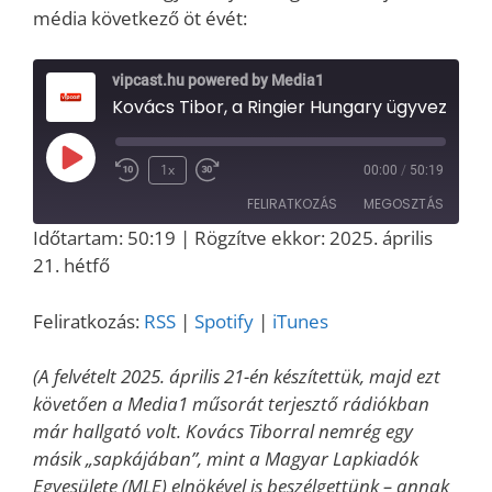
média következő öt évét:
vipcast.hu powered by Media1
Kovács Tibor, a Ringier Hungary ügyvezető igazgatója a Media1-ben: a nyomtatott sajtó jövőjéről, a Blikk megújulásáról és a 
Play
1x
00:00
/
50:19
Episode
FELIRATKOZÁS
MEGOSZTÁS
Időtartam: 50:19
|
Rögzítve ekkor: 2025. április
MEGOSZT
21. hétfő
RSS
Spotify
ÁS
iTunes
LINK
Feliratkozás:
RSS
|
Spotify
|
iTunes
RSS FEED
EMBED
(A felvételt 2025. április 21-én készítettük, majd ezt
követően a Media1 műsorát terjesztő rádiókban
már hallgató volt. Kovács Tiborral nemrég egy
másik „sapkájában”, mint a Magyar Lapkiadók
Egyesülete (MLE) elnökével is beszélgettünk – annak