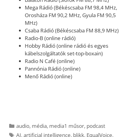
Mega Rádió (Békéscsaba FM 98,4 MHz,
Orosháza FM 90,2 MHz, Gyula FM 90,5
MHz)
Csaba Rádió (Békéscsaba FM 88,9 MHz)
Radio-B (online rádió)
Hobby Rádió (online rádió és egyes
kábelszolgáltatók set-top-boxain)
Radio N Café (online)
Pannónia Rádió (online)
Menő Rádió (online)
Kategória
audio
,
média
,
media1 műsor
,
podcast
Címkék
AI
,
artificial intelligence
,
blikk
,
EqualVoice
,