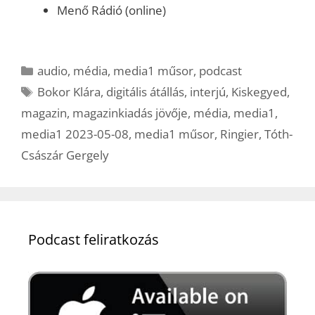
Menő Rádió (online)
Kategória
audio
,
média
,
media1 műsor
,
podcast
Címkék
Bokor Klára
,
digitális átállás
,
interjú
,
Kiskegyed
,
magazin
,
magazinkiadás jövője
,
média
,
media1
,
media1 2023-05-08
,
media1 műsor
,
Ringier
,
Tóth-
Császár Gergely
Podcast feliratkozás