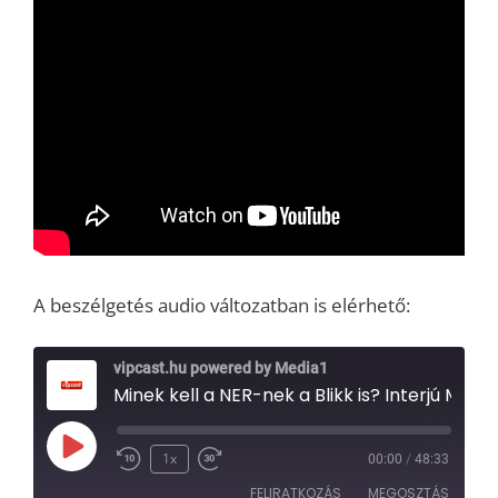
A beszélgetés audio változatban is elérhető:
vipcast.hu powered by Media1
Minek kell a NER-nek a Blikk is? Interjú Murányi Andrással, a bezárt Népszabadság utolsó fősze
Play
1x
00:00
/
48:33
Episode
FELIRATKOZÁS
MEGOSZTÁS