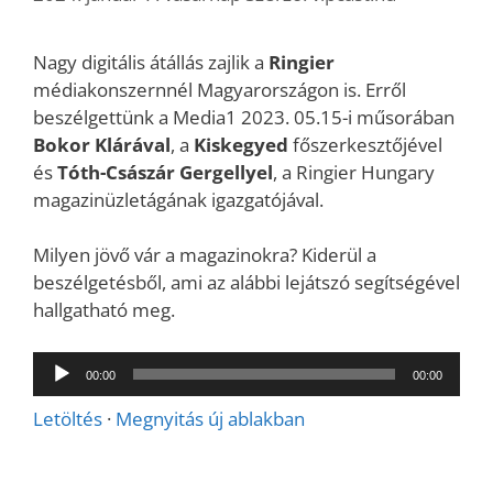
Nagy digitális átállás zajlik a
Ringier
médiakonszernnél Magyarországon is. Erről
beszélgettünk a Media1 2023. 05.15-i műsorában
Bokor Klárával
, a
Kiskegyed
főszerkesztőjével
és
Tóth-Császár Gergellyel
, a Ringier Hungary
magazinüzletágának igazgatójával.
Milyen jövő vár a magazinokra? Kiderül a
beszélgetésből, ami az alábbi lejátszó segítségével
hallgatható meg.
Audió
00:00
00:00
lejátszó
Letöltés
·
Megnyitás új ablakban