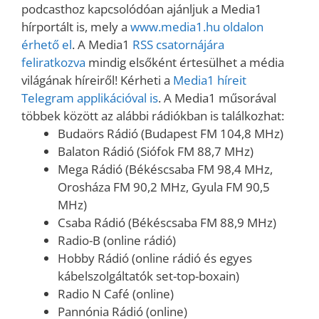
podcasthoz kapcsolódóan ajánljuk a Media1
hírportált is, mely a
www.media1.hu oldalon
érhető el
. A Media1
RSS csatornájára
feliratkozva
mindig elsőként értesülhet a média
világának híreiről! Kérheti a
Media1 híreit
Telegram applikációval is
. A Media1 műsorával
többek között az alábbi rádiókban is találkozhat:
Budaörs Rádió (Budapest FM 104,8 MHz)
Balaton Rádió (Siófok FM 88,7 MHz)
Mega Rádió (Békéscsaba FM 98,4 MHz,
Orosháza FM 90,2 MHz, Gyula FM 90,5
MHz)
Csaba Rádió (Békéscsaba FM 88,9 MHz)
Radio-B (online rádió)
Hobby Rádió (online rádió és egyes
kábelszolgáltatók set-top-boxain)
Radio N Café (online)
Pannónia Rádió (online)