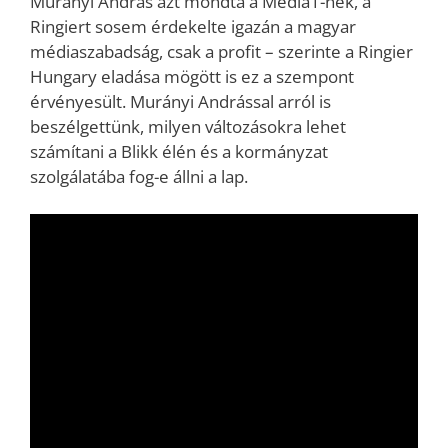
Murányi András azt mondta a Media1-nek, a
Ringiert sosem érdekelte igazán a magyar
médiaszabadság, csak a profit – szerinte a Ringier
Hungary eladása mögött is ez a szempont
érvényesült. Murányi Andrással arról is
beszélgettünk, milyen változásokra lehet
számítani a Blikk élén és a kormányzat
szolgálatába fog-e állni a lap.