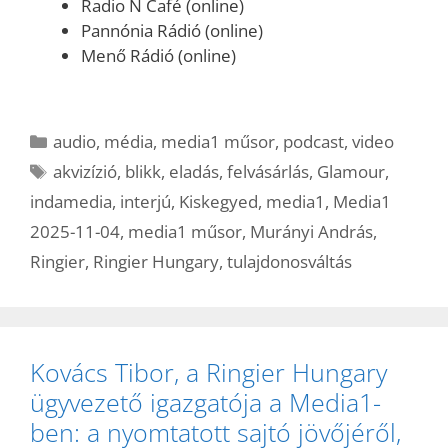
Radio N Café (online)
Pannónia Rádió (online)
Menő Rádió (online)
Kategória
audio
,
média
,
media1 műsor
,
podcast
,
video
Címkék
akvizízió
,
blikk
,
eladás
,
felvásárlás
,
Glamour
,
indamedia
,
interjú
,
Kiskegyed
,
media1
,
Media1
2025-11-04
,
media1 műsor
,
Murányi András
,
Ringier
,
Ringier Hungary
,
tulajdonosváltás
Kovács Tibor, a Ringier Hungary
ügyvezető igazgatója a Media1-
ben: a nyomtatott sajtó jövőjéről,