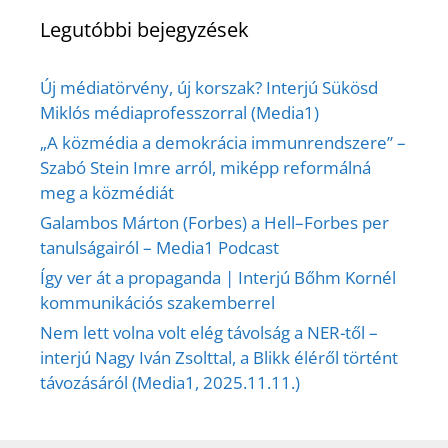
Legutóbbi bejegyzések
Új médiatörvény, új korszak? Interjú Sükösd
Miklós médiaprofesszorral (Media1)
„A közmédia a demokrácia immunrendszere” –
Szabó Stein Imre arról, miképp reformálná
meg a közmédiát
Galambos Márton (Forbes) a Hell–Forbes per
tanulságairól – Media1 Podcast
Így ver át a propaganda | Interjú Bőhm Kornél
kommunikációs szakemberrel
Nem lett volna volt elég távolság a NER-től –
interjú Nagy Iván Zsolttal, a Blikk éléről történt
távozásáról (Media1, 2025.11.11.)