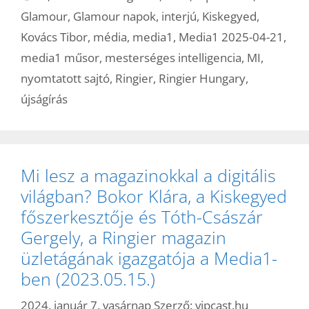
Glamour
,
Glamour napok
,
interjú
,
Kiskegyed
,
Kovács Tibor
,
média
,
media1
,
Media1 2025-04-21
,
media1 műsor
,
mesterséges intelligencia
,
MI
,
nyomtatott sajtó
,
Ringier
,
Ringier Hungary
,
újságírás
Mi lesz a magazinokkal a digitális
világban? Bokor Klára, a Kiskegyed
főszerkesztője és Tóth-Császár
Gergely, a Ringier magazin
üzletágának igazgatója a Media1-
ben (2023.05.15.)
2024. január 7. vasárnap
Szerző:
vipcast.hu