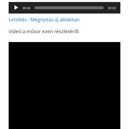
Audió
00:00
00:00
lejátszó
Letöltés
·
Megnyitás új ablakban
Videó a műsor ezen részletéről: