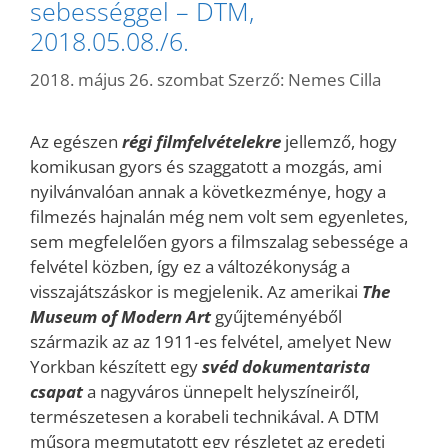
sebességgel – DTM,
2018.05.08./6.
2018. május 26. szombat
Szerző:
Nemes Cilla
Az egészen
régi filmfelvételekre
jellemző, hogy
komikusan gyors és szaggatott a mozgás, ami
nyilvánvalóan annak a következménye, hogy a
filmezés hajnalán még nem volt sem egyenletes,
sem megfelelően gyors a filmszalag sebessége a
felvétel közben, így ez a változékonyság a
visszajátszáskor is megjelenik. Az amerikai
The
Museum of Modern Art
gyűjteményéből
származik az az 1911-es felvétel, amelyet New
Yorkban készített egy
svéd dokumentarista
csapat
a nagyváros ünnepelt helyszíneiről,
természetesen a korabeli technikával. A DTM
műsora megmutatott egy részletet az eredeti