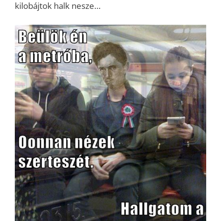
kilobájtok halk nesze…