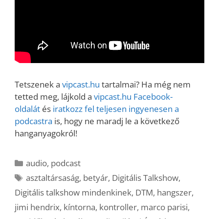
Tetszenek a
vipcast.hu
tartalmai? Ha még nem
tetted meg, lájkold a
vipcast.hu Facebook-
oldalát
és
iratkozz fel teljesen ingyenesen a
podcastra
is, hogy ne maradj le a következő
hanganyagokról!
Kategória
audio
,
podcast
Címkék
asztaltársaság
,
betyár
,
Digitális Talkshow
,
Digitális talkshow mindenkinek
,
DTM
,
hangszer
,
jimi hendrix
,
kíntorna
,
kontroller
,
marco parisi
,