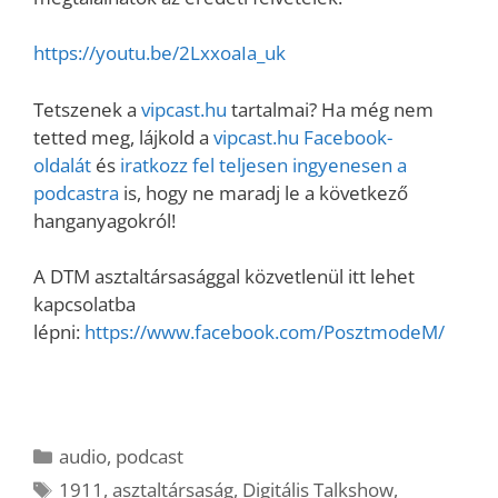
https://youtu.be/2LxxoaIa_uk
Tetszenek a
vipcast.hu
tartalmai? Ha még nem
tetted meg, lájkold a
vipcast.hu Facebook-
oldalát
és
iratkozz fel teljesen ingyenesen a
podcastra
is, hogy ne maradj le a következő
hanganyagokról!
A DTM asztaltársasággal közvetlenül itt lehet
kapcsolatba
lépni:
https://www.facebook.com/PosztmodeM/
Kategória
audio
,
podcast
Címkék
1911
,
asztaltársaság
,
Digitális Talkshow
,