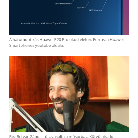
A háromoptikás Huawei P20 Pro okostelefon. Forrás: a Huawei
Smartphones youtube oldala.
Réz Betyár Gábor – ő javasolta a műsorba a Kütyü híradó