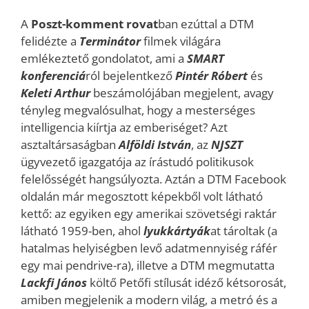
A
Poszt-komment rovat
ban ezúttal a DTM
felidézte a
Terminátor
filmek világára
emlékeztető gondolatot, ami a
SMART
konferenciá
ról bejelentkező
Pintér Róbert
és
Keleti Arthur
beszámolójában megjelent, avagy
tényleg megvalósulhat, hogy a mesterséges
intelligencia kiírtja az emberiséget? Azt
asztaltársaságban
Alföldi
István
, az
NJSZT
ügyvezető igazgatója az írástudó politikusok
felelősségét hangsúlyozta. Aztán a DTM Facebook
oldalán már megosztott képekből volt látható
kettő: az egyiken egy amerikai szövetségi raktár
látható 1959-ben, ahol
lyukkártyák
at tároltak (a
hatalmas helyiségben levő adatmennyiség ráfér
egy mai pendrive-ra), illetve a DTM megmutatta
Lackfi János
költő Petőfi stílusát idéző kétsorosát,
amiben megjelenik a modern világ, a metró és a