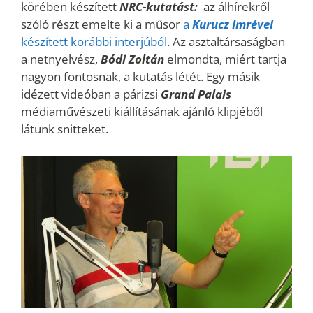
körében készített
NRC-kutatást:
az álhírekről
szóló részt emelte ki a műsor
a
Kurucz Imrével
készített korábbi interjúból
. Az asztaltársaságban
a netnyelvész,
Bódi Zoltán
elmondta, miért tartja
nagyon fontosnak, a kutatás létét. Egy másik
idézett videóban a párizsi
Grand Palais
médiaművészeti kiállításának ajánló klipjéből
látunk snitteket.