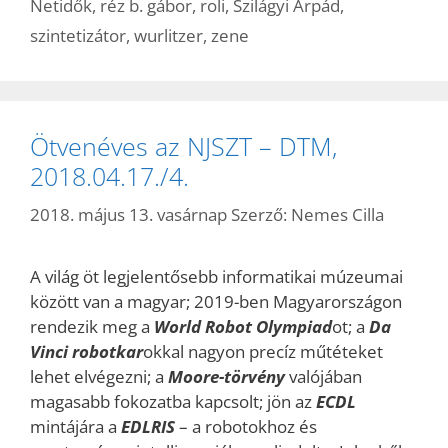
Netidők
,
réz b. gábor
,
roli
,
Szilágyi Árpád
,
szintetizátor
,
wurlitzer
,
zene
Ötvenéves az NJSZT – DTM,
2018.04.17./4.
2018. május 13. vasárnap
Szerző:
Nemes Cilla
A világ öt legjelentősebb informatikai múzeumai
között van a magyar; 2019-ben Magyarországon
rendezik meg a
World Robot
Olympiad
ot; a
Da
Vinci robotkar
okkal nagyon precíz műtéteket
lehet elvégezni; a
Moore-törvény
valójában
magasabb fokozatba kapcsolt; jön az
ECDL
mintájára a
EDLRIS
– a robotokhoz és