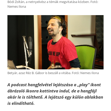
Bódi Zoltán, a netnyelvész a témák megvitatása közben. Fotó:
Nemes Ilona
Betyár, azaz Réz B. Gábor is beszáll a vitába. Fotó: Nemes Ilona
A podcast hangfelvétel lejátszása a „play” ikont
ábrázoló ikonra kattintva indul, de a hangfájl
akár le is tölthető. A lejátszó egy külön ablakban
is elindítható.