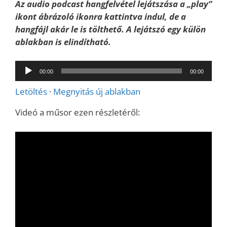
Az audio podcast hangfelvétel lejátszása a „play”
ikont ábrázoló ikonra kattintva indul, de a
hangfájl akár le is tölthető. A lejátszó egy külön
ablakban is elindítható.
Audió
00:00
00:00
lejátszó
Letöltés
·
Megnyitás új ablakban
Videó a műsor ezen részletéről: