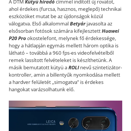
A DTM
Kütyü híradó
címmel indított új rovatot,
ahol érdekes (furcsa, hasznos, meglepő) technikai
eszközöket mutat be az újdonságok közül
válogatva. Első alkalommal
Betyár
javasolta az
elsősorban fotósok számára kifejlesztett
Huawei
P20 Pro
o
kostelefont, melynek fő érdekessége,
hogy a hátlapján egymás mellett három optika is
látható – továbbá a 960 fps-es videofelvételből
remek lassított felvételeket is készíthetünk. A
másik bemutatott kütyü a
ROLI
nevű szintetizátor-
kontroller, amin a billentyűk nyomkodása mellett
a hardver felületét „simogatva” is érdekes
hangokat varázsolhatunk elő.