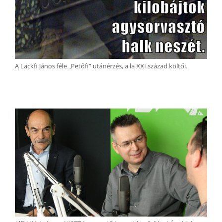
A Lackfi János féle „Petőfi” utánérzés, a la XXI.század költői.