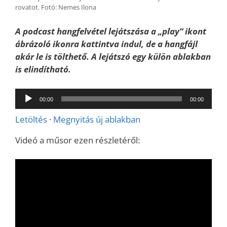
rovatot. Fotó: Nemes Ilona
A podcast hangfelvétel lejátszása a „play” ikont
ábrázoló ikonra kattintva indul, de a hangfájl
akár le is tölthető. A lejátszó egy külön ablakban
is elindítható.
Audió
00:00
00:00
lejátszó
Letöltés
·
Megnyitás új ablakban
Videó a műsor ezen részletéről: