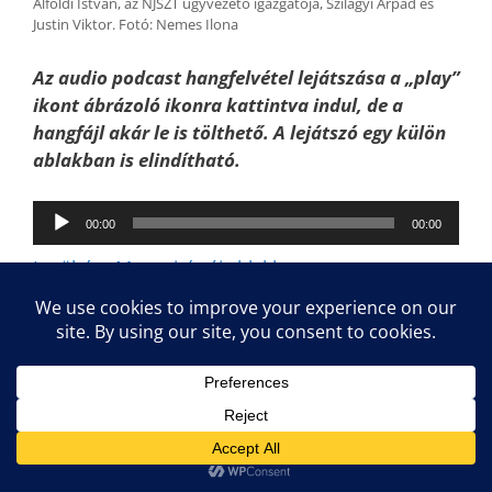
Alföldi István, az NJSZT ügyvezető igazgatója, Szilágyi Árpád és
Justin Viktor. Fotó: Nemes Ilona
Az audio podcast hangfelvétel lejátszása a „play”
ikont ábrázoló ikonra kattintva indul, de a
hangfájl akár le is tölthető. A lejátszó egy külön
ablakban is elindítható.
Audió
00:00
00:00
lejátszó
Letöltés
·
Megnyitás új ablakban
Videó a műsor ezen részletéről: