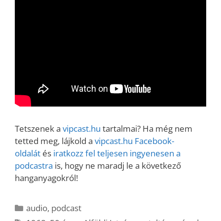
Tetszenek a
vipcast.hu
tartalmai? Ha még nem
tetted meg, lájkold a
vipcast.hu Facebook-
oldalát
és
iratkozz fel teljesen ingyenesen a
podcastra
is, hogy ne maradj le a következő
hanganyagokról!
Kategória
audio
,
podcast