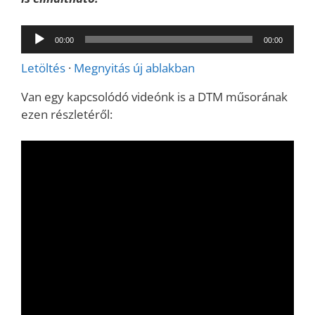
Audió
00:00
00:00
lejátszó
Letöltés
·
Megnyitás új ablakban
Van egy kapcsolódó videónk is a DTM műsorának
ezen részletéről: