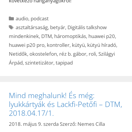
következő hanganyagokról!
Kategória
audio
,
podcast
Címkék
asztaltársaság
,
betyár
,
Digitális talkshow
mindenkinek
,
DTM
,
háromoptikás
,
huawei p20
,
huawei p20 pro
,
kontroller
,
kütyü
,
kütyü híradó
,
Netidők
,
okostelefon
,
réz b. gábor
,
roli
,
Szilágyi
Árpád
,
szintetizátor
,
tapipad
Mind meghalunk! És még:
lyukkártyák és Lackfi-Petőfi – DTM,
2018.04.17/1.
2018. május 9. szerda
Szerző:
Nemes Cilla