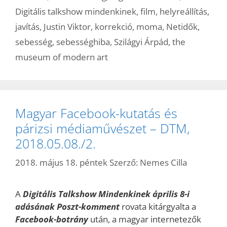
Digitális talkshow mindenkinek
,
film
,
helyreállítás
,
javítás
,
Justin Viktor
,
korrekció
,
moma
,
Netidők
,
sebesség
,
sebességhiba
,
Szilágyi Árpád
,
the
museum of modern art
Magyar Facebook-kutatás és
párizsi médiaművészet – DTM,
2018.05.08./2.
2018. május 18. péntek
Szerző:
Nemes Cilla
A
Digitális Talkshow Mindenkinek április 8-i
adásának Poszt-kommen
t
rovata kitárgyalta a
Facebook-botrány
után, a magyar internetezők