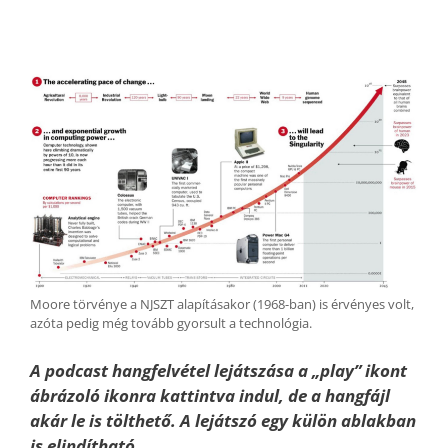
Moore törvénye a NJSZT alapításakor (1968-ban) is érvényes volt,
azóta pedig még tovább gyorsult a technológia.
A podcast hangfelvétel lejátszása a „play” ikont
ábrázoló ikonra kattintva indul, de a hangfájl
akár le is tölthető. A lejátszó egy külön ablakban
is elindítható.