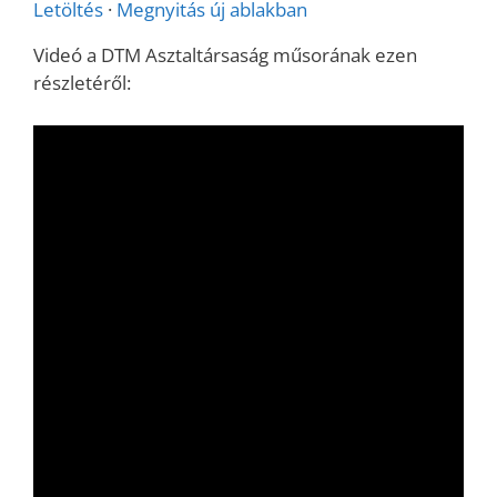
Letöltés
·
Megnyitás új ablakban
Videó a DTM Asztaltársaság műsorának ezen
részletéről: