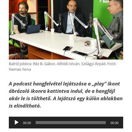
Balról jobbra: Réz B. Gábor, Alföldi István, Szilágyi Árpád. Fotó:
Nemes Ilona
A podcast hangfelvétel lejátszása a „play” ikont
ábrázoló ikonra kattintva indul, de a hangfájl
akár le is tölthető. A lejátszó egy külön ablakban
is elindítható.
Audió
00:00
00:00
lejátszó