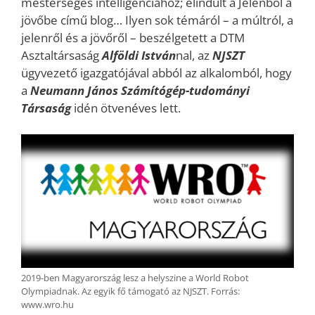
mesterséges intelligenciához; elindult a Jelenből a
jövőbe című blog… Ilyen sok témáról – a múltról, a
jelenről és a jövőről – beszélgetett a DTM
Asztaltársaság
Alföldi István
nal, az
NJSZT
ügyvezető igazgatójával abból az alkalomból, hogy
a
Neumann János Számítógép-tudományi
Társaság
idén ötvenéves lett.
2019-ben Magyarország lesz a helyszine a World Robot
Olympiadnak. Az egyik fő támogató az NJSZT. Forrás:
www.wro.hu