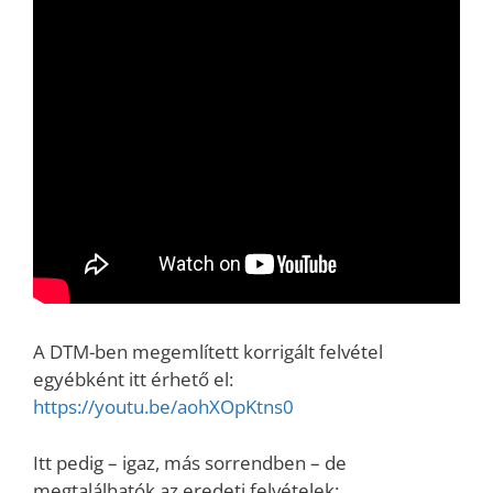
A DTM-ben megemlített korrigált felvétel
egyébként itt érhető el:
https://youtu.be/aohXOpKtns0
Itt pedig – igaz, más sorrendben – de
megtalálhatók az eredeti felvételek: