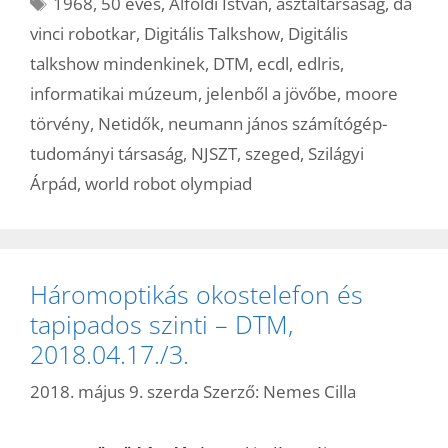
Címkék
1968
,
50 éves
,
Alföldi István
,
asztaltársaság
,
da
vinci robotkar
,
Digitális Talkshow
,
Digitális
talkshow mindenkinek
,
DTM
,
ecdl
,
edlris
,
informatikai múzeum
,
jelenből a jövőbe
,
moore
törvény
,
Netidők
,
neumann jános számítógép-
tudományi társaság
,
NJSZT
,
szeged
,
Szilágyi
Árpád
,
world robot olympiad
Háromoptikás okostelefon és
tapipados szinti – DTM,
2018.04.17./3.
2018. május 9. szerda
Szerző:
Nemes Cilla