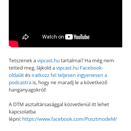
Tetszenek a
vipcast.hu
tartalmai? Ha még nem
tetted meg, lájkold a
vipcast.hu Facebook-
oldalát
és
iratkozz fel teljesen ingyenesen a
podcastra
is, hogy ne maradj le a következő
hanganyagokról!
A DTM asztaltársasággal közvetlenül itt lehet
kapcsolatba
lépni:
https://www.facebook.com/PosztmodeM/