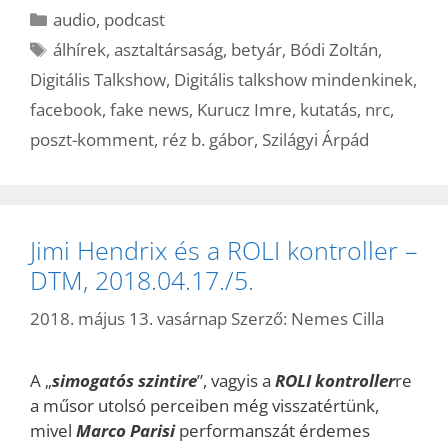
Kategória
audio
,
podcast
Címkék
álhírek
,
asztaltársaság
,
betyár
,
Bódi Zoltán
,
Digitális Talkshow
,
Digitális talkshow mindenkinek
,
facebook
,
fake news
,
Kurucz Imre
,
kutatás
,
nrc
,
poszt-komment
,
réz b. gábor
,
Szilágyi Árpád
Jimi Hendrix és a ROLI kontroller –
DTM, 2018.04.17./5.
2018. május 13. vasárnap
Szerző:
Nemes Cilla
A „
simogatós szintire
”, vagyis a
ROLI kontroller
re
a műsor utolsó perceiben még visszatértünk,
mivel
Marco Parisi
performanszát érdemes