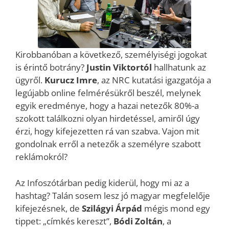
Kirobbanóban a következő, személyiségi jogokat
is érintő botrány?
Justin Viktortól
hallhatunk az
ügyről.
Kurucz Imre
, az NRC kutatási igazgatója a
legújabb online felmérésükről beszél, melynek
egyik eredménye, hogy a hazai netezők 80%-a
szokott találkozni olyan hirdetéssel, amiről úgy
érzi, hogy kifejezetten rá van szabva. Vajon mit
gondolnak erről a netezők a személyre szabott
reklámokról?
Az Infoszótárban pedig kiderül, hogy mi az a
hashtag? Talán sosem lesz jó magyar megfelelője
kifejezésnek, de
Szilágyi Árpád
mégis mond egy
tippet: „címkés kereszt”,
Bódi Zoltán
, a