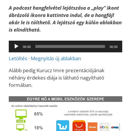
A podcast hangfelvétel lejátszása a „play” ikont
ábrázoló ikonra kattintva indul, de a hangfájl
akár le is tölthető. A lejátszó egy külön ablakban
is elindítható.
Audió
00:00
00:00
lejátszó
Letöltés
·
Megnyitás új ablakban
Alább pedig Kurucz Imre prezentációjának
néhány érdekes diája is látható nagyítható
formában.