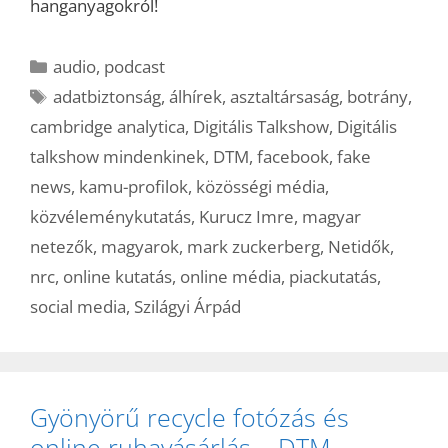
hanganyagokról!
Kategória
audio
,
podcast
Címkék
adatbiztonság
,
álhírek
,
asztaltársaság
,
botrány
,
cambridge analytica
,
Digitális Talkshow
,
Digitális
talkshow mindenkinek
,
DTM
,
facebook
,
fake
news
,
kamu-profilok
,
közösségi média
,
közvéleménykutatás
,
Kurucz Imre
,
magyar
netezők
,
magyarok
,
mark zuckerberg
,
Netidők
,
nrc
,
online kutatás
,
online média
,
piackutatás
,
social media
,
Szilágyi Árpád
Gyönyörű recycle fotózás és
online ruhavásárlás – DTM,