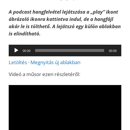
A podcast hangfelvétel lejátszása a „play” ikont
ábrázoló ikonra kattintva indul, de a hangfájl
akár le is tölthető. A lejátszó egy külön ablakban
is elindítható.
Audió
00:00
00:00
lejátszó
Letöltés
·
Megnyitás új ablakban
Videó a műsor ezen részletéről: