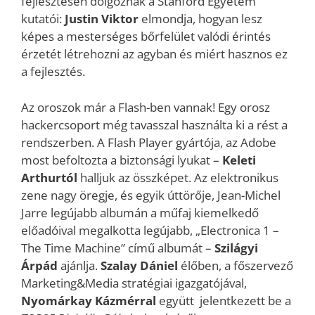
fejlesztésén dolgoznak a Stanford Egyetem
kutatói:
Justin Viktor
elmondja, hogyan lesz
képes a mesterséges bőrfelület valódi érintés
érzetét létrehozni az agyban és miért hasznos ez
a fejlesztés.
Az oroszok már a Flash-ben vannak! Egy orosz
hackercsoport még tavasszal használta ki a rést a
rendszerben. A Flash Player gyártója, az Adobe
most befoltozta a biztonsági lyukat –
Keleti
Arthurtól
halljuk az összképet. Az elektronikus
zene nagy öregje, és egyik úttörője, Jean-Michel
Jarre legújabb albumán a műfaj kiemelkedő
előadóival megalkotta legújabb, „Electronica 1 –
The Time Machine” című albumát –
Szilágyi
Árpád
ajánlja.
Szalay Dániel
élőben, a főszervező
Marketing&Media stratégiai igazgatójával,
Nyomárkay Kázmérral
együtt jelentkezett be a