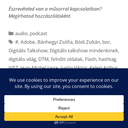
Észrevételed van a műsorral kapcsolatban?
Megírhatod hozzászólásként.
Kategória
audio
,
podcast
Címkék
#
,
Adobe
,
Bánhegyi Zsófia
,
Bódi Zoltán
,
bor
,
Digitális Talkshow
,
Digitális talkshow mindenkinek
,
digitális világ
,
DTM
,
felnőtt oldalak
,
Flash
,
hashtag
,
IVSZ
,
Jean-Michel Jarre
,
Justin Viktor
,
Keleti Arthur
,
kémkedés
,
Kurucz Imre
,
Magyar Telekom
,
mesterséges intelligencia
,
Netidők
,
nők
,
nrc
,
Nyomárkay Kázmér
,
Pintér Róbert
,
pornó
,
Stanford Egyetem
,
Star Wars
,
Szalay Dániel
,
Szilágyi Árpád
,
szintetikus bőr
,
TOP25 Digitál Gála
,
tudomány