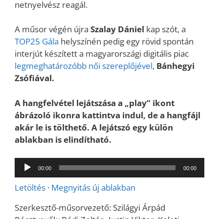
netnyelvész reagál.
A műsor végén újra
Szalay Dániel
kap szót, a
TOP25 Gála
helyszínén pedig egy rövid spontán
interjút készített a magyarországi digitális piac
legmeghatározóbb női szereplőjével
,
Bánhegyi
Zsófiával.
A hangfelvétel lejátszása a „play” ikont
ábrázoló ikonra kattintva indul, de a hangfájl
akár le is tölthető. A lejátszó egy külön
ablakban is elindítható.
Audió
00:00
00:00
lejátszó
Letöltés
·
Megnyitás új ablakban
Szerkesztő-műsorvezető: Szilágyi Árpád