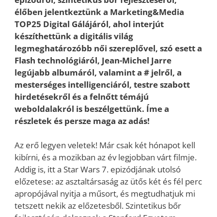
élőben jelentkeztünk a Marketing&Media
TOP25 Digital Gálájáról, ahol interjút
készíthettünk a digitális világ
legmeghatározóbb női szereplővel, szó esett a
Flash technológiáról, Jean-Michel Jarre
legújabb albumáról, valamint a # jelről, a
mesterséges intelligenciáról, testre szabott
hirdetésekről és a felnőtt témájú
weboldalakról is beszélgettünk. Íme a
részletek és persze maga az adás!
Az erő legyen veletek! Már csak két hónapot kell
kibírni, és a mozikban az év legjobban várt filmje.
Addig is, itt a Star Wars 7. epizódjának utolsó
előzetese: az asztaltársaság az ütős két és fél perc
apropójával nyitja a műsort, és megtudhatjuk mi
tetszett nekik az előzetesből. Szintetikus bőr