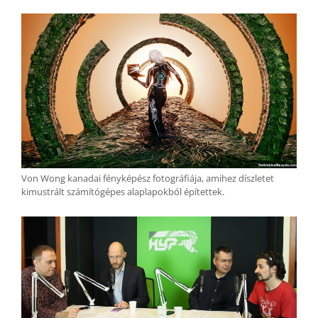
Von Wong kanadai fényképész fotográfiája, amihez díszletet
kimustrált számítógépes alaplapokból építettek.