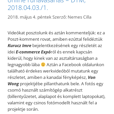
2018.04.03./1.
2018. május 4. péntek
Szerző:
Nemes Cilla
Videókat posztolunk és aztán kommenteljük: ez a
Poszt-komment rovat, amiben ezúttal felidéztük
Kurucz Imre
bejelentkezésének egy részletét az
idei
E-commerce Expó
ról és ennek kapcsán
kiderül, hogy kinek van az asztaltársaságban a
legnagyobb lába
Aztán a Facebook oldalunkon
található érdekes werkvideóból mutatunk egy
részletet, amiben a kanadai fényképész,
Von
Wong
projektjébe pillanthatunk bele. A fotós egy
csomó használt számítógép alkatrészt
(billentyűzetet, alaplapot és komplett laptopokat),
valamint egy csinos fotómodellt használt fel a
projektje során.