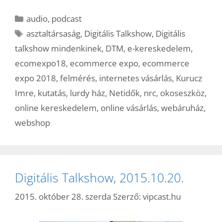
Kategória
audio
,
podcast
Címkék
asztaltársaság
,
Digitális Talkshow
,
Digitális
talkshow mindenkinek
,
DTM
,
e-kereskedelem
,
ecomexpo18
,
ecommerce expo
,
ecommerce
expo 2018
,
felmérés
,
internetes vásárlás
,
Kurucz
Imre
,
kutatás
,
lurdy ház
,
Netidők
,
nrc
,
okoseszköz
,
online kereskedelem
,
online vásárlás
,
webáruház
,
webshop
Digitális Talkshow, 2015.10.20.
2015. október 28. szerda
Szerző:
vipcast.hu