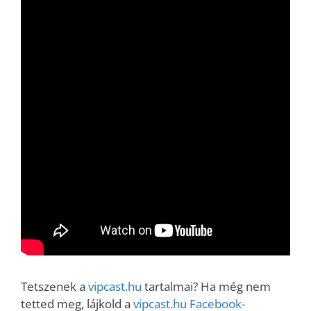
Tetszenek a
vipcast.hu
tartalmai? Ha még nem
tetted meg, lájkold a
vipcast.hu Facebook-