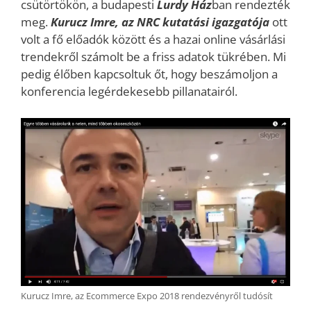
csütörtökön, a budapesti
Lurdy Ház
ban rendezték
meg.
Kurucz Imre, az NRC kutatási igazgatója
ott
volt a fő előadók között és a hazai online vásárlási
trendekről számolt be a friss adatok tükrében. Mi
pedig élőben kapcsoltuk őt, hogy beszámoljon a
konferencia legérdekesebb pillanatairól.
Kurucz Imre, az Ecommerce Expo 2018 rendezvényről tudósít