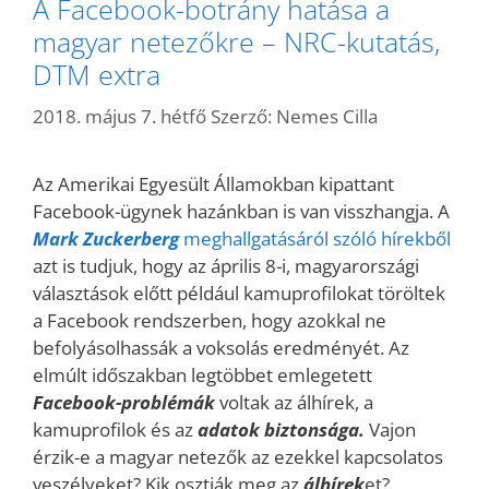
A Facebook-botrány hatása a
magyar netezőkre – NRC-kutatás,
DTM extra
2018. május 7. hétfő
Szerző:
Nemes Cilla
Az Amerikai Egyesült Államokban kipattant
Facebook-ügynek hazánkban is van visszhangja. A
Mark Zuckerberg
meghallgatásáról szóló hírekből
azt is tudjuk, hogy az április 8-i, magyarországi
választások előtt például kamuprofilokat töröltek
a Facebook rendszerben, hogy azokkal ne
befolyásolhassák a voksolás eredményét. Az
elmúlt időszakban legtöbbet emlegetett
Facebook-problémák
voltak az álhírek, a
kamuprofilok és az
adatok biztonsága.
Vajon
érzik-e a magyar netezők az ezekkel kapcsolatos
veszélyeket? Kik osztják meg az
álhírek
et?