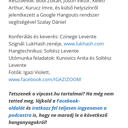
Résztvevők: Bódi Zoltán, Justin Viktor, Keleti
Arthur, Kurucz Imre, és külső helyszínről
jelentkezett a Google Hangouts rendszer
segítségével Szalay Dániel
Konferálás és keverés: Czinege Levente
Szignál: LukHash zenéje,
www.lukhash.com
Hangtechnikus: Soltész Levente
Utómunka feladatok: Kunovics Anita és Soltész
Levente
Fotók: Igazi Violett,
www.facebook.com/IGAZIZOOM
Tetszenek a vipcast.hu tartalmai? Ha még nem
tetted meg, lájkold a
Facebook-
oldalát
és
iratkozz fel teljesen ingyenesen a
podcastra
is, hogy ne maradj le a következő
hanganyagokról!