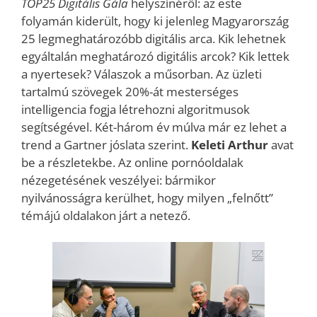
TOP25 Digitális Gála
helyszínéről: az este
folyamán kiderült, hogy ki jelenleg Magyarország
25 legmeghatározóbb digitális arca. Kik lehetnek
egyáltalán meghatározó digitális arcok? Kik lettek
a nyertesek? Válaszok a műsorban. Az üzleti
tartalmú szövegek 20%-át mesterséges
intelligencia fogja létrehozni algoritmusok
segítségével. Két-három év múlva már ez lehet a
trend a Gartner jóslata szerint.
Keleti Arthur
avat
be a részletekbe. Az online pornóoldalak
nézegetésének veszélyei: bármikor
nyilvánosságra kerülhet, hogy milyen „felnőtt”
témájú oldalakon járt a netező.