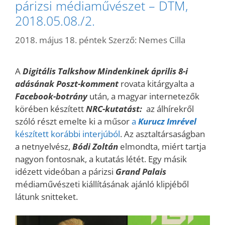
párizsi médiaművészet – DTM,
2018.05.08./2.
2018. május 18. péntek
Szerző:
Nemes Cilla
A
Digitális Talkshow Mindenkinek április 8-i
adásának Poszt-kommen
t
rovata kitárgyalta a
Facebook-botrány
után, a magyar internetezők
körében készített
NRC-kutatást:
az álhírekről
szóló részt emelte ki a műsor
a
Kurucz Imrével
készített korábbi interjúból
. Az asztaltársaságban
a netnyelvész,
Bódi Zoltán
elmondta, miért tartja
nagyon fontosnak, a kutatás létét. Egy másik
idézett videóban a párizsi
Grand Palais
médiaművészeti kiállításának ajánló klipjéből
látunk snitteket.