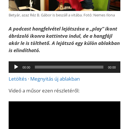
Betyár, azaz Réz B. Gábor is beszáll a vitába. Fotó: Nemes Ilona
A podcast hangfelvétel lejátszása a „play” ikont
ábrázoló ikonra kattintva indul, de a hangfájl
akár le is tölthető. A lejátszó egy külön ablakban
is elindítható.
Audió
00:00
00:00
lejátszó
Letöltés
·
Megnyitás új ablakban
Videó a műsor ezen részletéről: