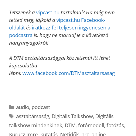
Tetszenek a
vipcast.hu
tartalmai? Ha még nem
tetted meg, lájkold a
vipcast.hu Facebook-
oldalát
és
iratkozz fel teljesen ingyenesen a
podcastra
is, hogy ne maradj le a következő
hanganyagokról!
A DTM asztaltársasággal közvetlenül itt lehet
kapcsolatba
lépni:
www.facebook.com/DTMasztaltarsasag
Kategória
audio
,
podcast
Címkék
asztaltársaság
,
Digitális Talkshow
,
Digitális
talkshow mindenkinek
,
DTM
,
fotómodell
,
fotózás
,
Kurucz Imre
,
kutatás
,
Netidők
,
nrc
,
online