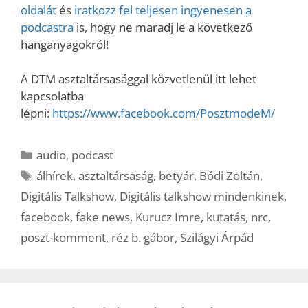
oldalát
és
iratkozz fel teljesen ingyenesen a
podcastra
is, hogy ne maradj le a következő
hanganyagokról!
A DTM asztaltársasággal közvetlenül itt lehet
kapcsolatba
lépni:
https://www.facebook.com/PosztmodeM/
Kategória
audio
,
podcast
Címkék
álhírek
,
asztaltársaság
,
betyár
,
Bódi Zoltán
,
Digitális Talkshow
,
Digitális talkshow mindenkinek
,
facebook
,
fake news
,
Kurucz Imre
,
kutatás
,
nrc
,
poszt-komment
,
réz b. gábor
,
Szilágyi Árpád