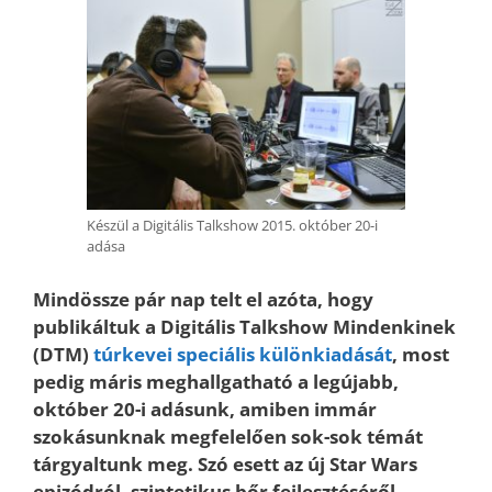
Készül a Digitális Talkshow 2015. október 20-i
adása
Mindössze pár nap telt el azóta, hogy
publikáltuk a Digitális Talkshow Mindenkinek
(DTM)
túrkevei speciális különkiadását
, most
pedig máris meghallgatható a legújabb,
október 20-i adásunk, amiben immár
szokásunknak megfelelően sok-sok témát
tárgyaltunk meg. Szó esett az új Star Wars
epizódról, szintetikus bőr fejlesztéséről,