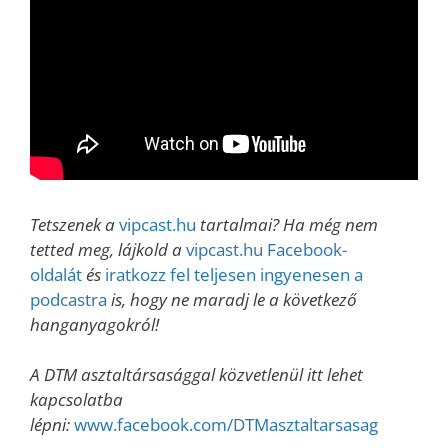
Tetszenek a
vipcast.hu
tartalmai? Ha még nem
tetted meg, lájkold a
vipcast.hu Facebook-
oldalát
és
iratkozz fel teljesen ingyenesen a
podcastra
is, hogy ne maradj le a következő
hanganyagokról!
A DTM asztaltársasággal közvetlenül itt lehet
kapcsolatba
lépni:
www.facebook.com/DTMasztaltarsasag