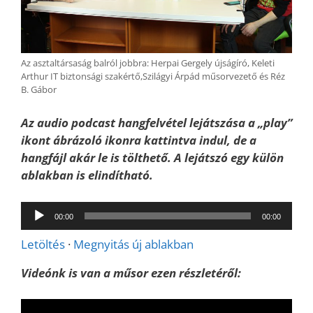
Az asztaltársaság balról jobbra: Herpai Gergely újságíró, Keleti
Arthur IT biztonsági szakértő,Szilágyi Árpád műsorvezető és Réz
B. Gábor
Az audio podcast hangfelvétel lejátszása a „play”
ikont ábrázoló ikonra kattintva indul, de a
hangfájl akár le is tölthető. A lejátszó egy külön
ablakban is elindítható.
Audió
00:00
00:00
lejátszó
Letöltés
·
Megnyitás új ablakban
Videónk is van a műsor ezen részletéről: