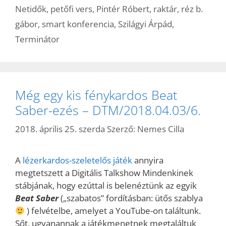
Netidők
,
petőfi vers
,
Pintér Róbert
,
raktár
,
réz b.
gábor
,
smart konferencia
,
Szilágyi Árpád
,
Terminátor
Még egy kis fénykardos Beat
Saber-ezés – DTM/2018.04.03/6.
2018. április 25. szerda
Szerző:
Nemes Cilla
A
lézerkardos-szeletelős játék
annyira
megtetszett a Digitális Talkshow Mindenkinek
stábjának, hogy ezúttal is belenéztünk az egyik
Beat Saber
(„szabatos” fordításban: ütős szablya
) felvételbe, amelyet a YouTube-on találtunk.
Sőt, ugyanannak a játékmenetnek megtaláltuk