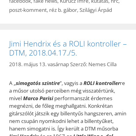
facebook
,
fake news
,
Kurucz Imre
,
kutatás
,
nrc
,
poszt-komment
,
réz b. gábor
,
Szilágyi Árpád
Jimi Hendrix és a ROLI kontroller –
DTM, 2018.04.17./5.
2018. május 13. vasárnap
Szerző:
Nemes Cilla
A „
simogatós szintire
”, vagyis a
ROLI kontroller
re
a műsor utolsó perceiben még visszatértünk,
mivel
Marco Parisi
performanszát érdemes
megnézni, de főleg meghallgatni. Konkrétan
gitárszólót játszik egy billentyűs hangszeren, amin
nem csupán nyomkodni lehet a billentyűket,
hanem simogatni is. Így került a DTM műsorba