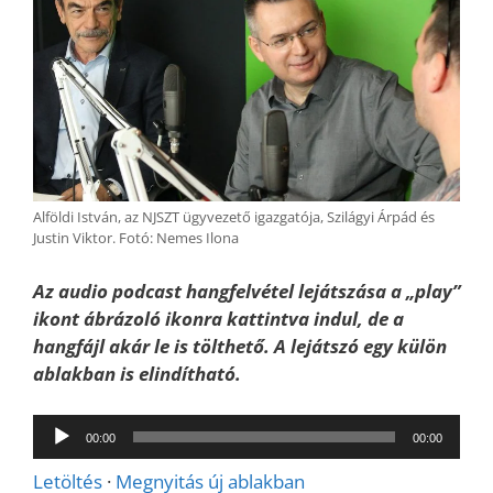
Alföldi István, az NJSZT ügyvezető igazgatója, Szilágyi Árpád és
Justin Viktor. Fotó: Nemes Ilona
Az audio podcast hangfelvétel lejátszása a „play”
ikont ábrázoló ikonra kattintva indul, de a
hangfájl akár le is tölthető. A lejátszó egy külön
ablakban is elindítható.
Audió
00:00
00:00
lejátszó
Letöltés
·
Megnyitás új ablakban