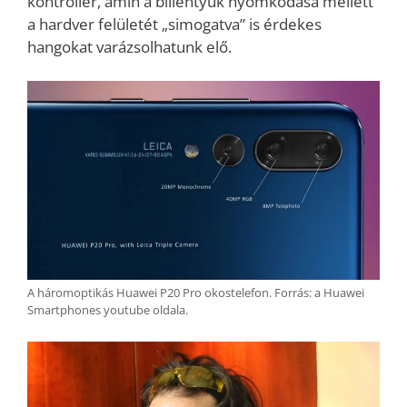
kontroller, amin a billentyűk nyomkodása mellett
a hardver felületét „simogatva” is érdekes
hangokat varázsolhatunk elő.
A háromoptikás Huawei P20 Pro okostelefon. Forrás: a Huawei
Smartphones youtube oldala.