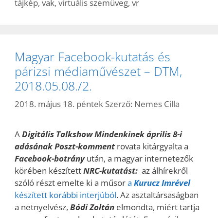
tájkép
,
vak
,
virtuális szemüveg
,
vr
Magyar Facebook-kutatás és
párizsi médiaművészet – DTM,
2018.05.08./2.
2018. május 18. péntek
Szerző:
Nemes Cilla
A
Digitális Talkshow Mindenkinek április 8-i
adásának Poszt-kommen
t
rovata kitárgyalta a
Facebook-botrány
után, a magyar internetezők
körében készített
NRC-kutatást:
az álhírekről
szóló részt emelte ki a műsor
a
Kurucz Imrével
készített korábbi interjúból
. Az asztaltársaságban
a netnyelvész,
Bódi Zoltán
elmondta, miért tartja