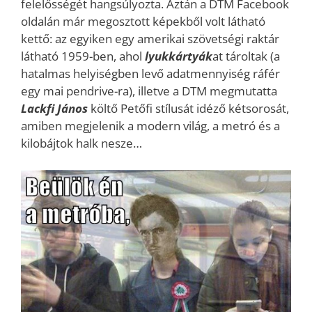
felelősségét hangsúlyozta. Aztán a DTM Facebook
oldalán már megosztott képekből volt látható
kettő: az egyiken egy amerikai szövetségi raktár
látható 1959-ben, ahol
lyukkártyák
at tároltak (a
hatalmas helyiségben levő adatmennyiség ráfér
egy mai pendrive-ra), illetve a DTM megmutatta
Lackfi János
költő Petőfi stílusát idéző kétsorosát,
amiben megjelenik a modern világ, a metró és a
kilobájtok halk nesze…