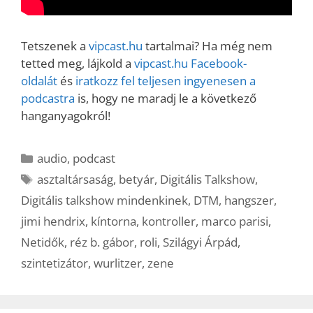
Tetszenek a
vipcast.hu
tartalmai? Ha még nem
tetted meg, lájkold a
vipcast.hu Facebook-
oldalát
és
iratkozz fel teljesen ingyenesen a
podcastra
is, hogy ne maradj le a következő
hanganyagokról!
Kategória
audio
,
podcast
Címkék
asztaltársaság
,
betyár
,
Digitális Talkshow
,
Digitális talkshow mindenkinek
,
DTM
,
hangszer
,
jimi hendrix
,
kíntorna
,
kontroller
,
marco parisi
,
Netidők
,
réz b. gábor
,
roli
,
Szilágyi Árpád
,
szintetizátor
,
wurlitzer
,
zene