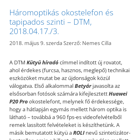
Háromoptikás okostelefon és
tapipados szinti – DTM,
2018.04.17./3.
2018. május 9. szerda
Szerző:
Nemes Cilla
A DTM
Kütyü híradó
címmel indított új rovatot,
ahol érdekes (furcsa, hasznos, meglepő) technikai
eszközöket mutat be az újdonságok közül
válogatva. Első alkalommal
Betyár
javasolta az
elsősorban fotósok számára kifejlesztett
Huawei
P20 Pro
o
kostelefont, melynek fő érdekessége,
hogy a hátlapján egymás mellett három optika is
látható – továbbá a 960 fps-es videofelvételből
remek lassított felvételeket is készíthetünk. A
másik bemutatott kütyü a
ROLI
nevű szintetizátor-