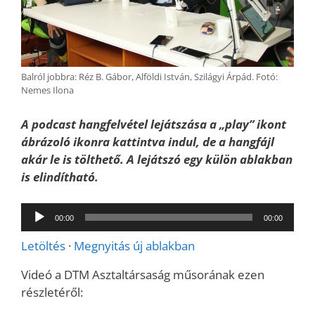
Balról jobbra: Réz B. Gábor, Alföldi István, Szilágyi Árpád. Fotó:
Nemes Ilona
A podcast hangfelvétel lejátszása a „play” ikont
ábrázoló ikonra kattintva indul, de a hangfájl
akár le is tölthető. A lejátszó egy külön ablakban
is elindítható.
Audió
00:00
00:00
lejátszó
Letöltés
·
Megnyitás új ablakban
Videó a DTM Asztaltársaság műsorának ezen
részletéről: