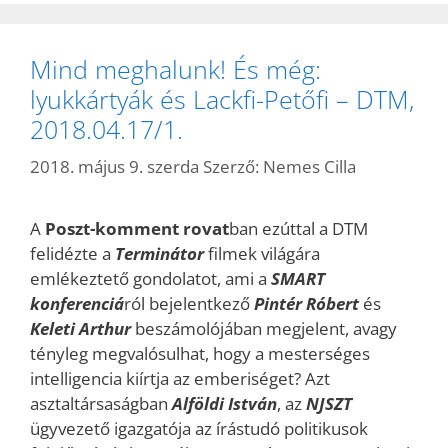
Mind meghalunk! És még:
lyukkártyák és Lackfi-Petőfi – DTM,
2018.04.17/1.
2018. május 9. szerda
Szerző:
Nemes Cilla
A
Poszt-komment rovat
ban ezúttal a DTM
felidézte a
Terminátor
filmek világára
emlékeztető gondolatot, ami a
SMART
konferenciá
ról bejelentkező
Pintér Róbert
és
Keleti Arthur
beszámolójában megjelent, avagy
tényleg megvalósulhat, hogy a mesterséges
intelligencia kiírtja az emberiséget? Azt
asztaltársaságban
Alföldi
István
, az
NJSZT
ügyvezető igazgatója az írástudó politikusok