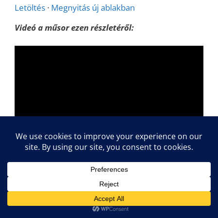
Letöltés
·
Megnyitás új ablakban
Videó a műsor ezen részletéről: