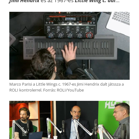
Jimi Hendrix
és az 1967-es
Little Wing c. dal
…
Marco Parisi a Little Wings c. 1967-es Jimi Hendrix dalt játssza a
ROLI kontrolerrel. Forrás: ROLI/YouTube