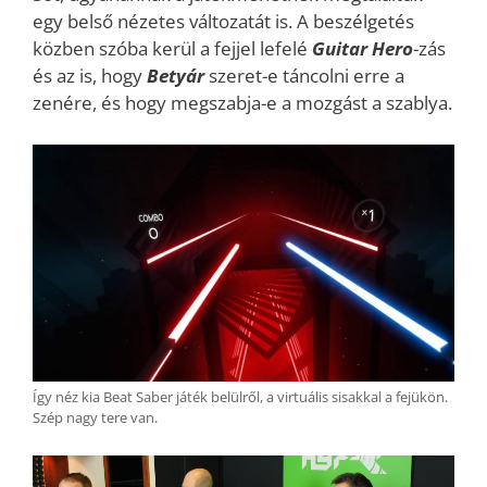
egy belső nézetes változatát is. A beszélgetés
közben szóba kerül a fejjel lefelé
Guitar
Hero
-zás
és az is, hogy
Betyár
szeret-e táncolni erre a
zenére, és hogy megszabja-e a mozgást a szablya.
Így néz kia Beat Saber játék belülről, a virtuális sisakkal a fejükön.
Szép nagy tere van.