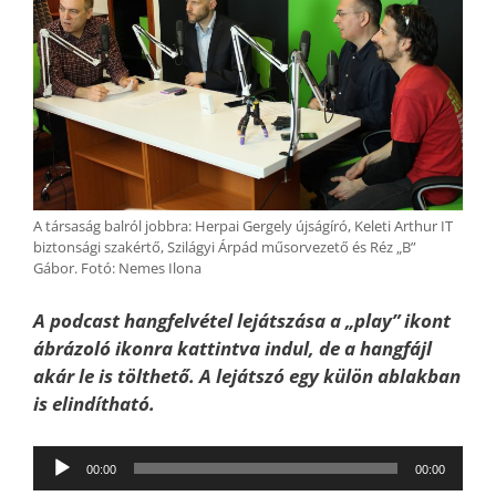
A társaság balról jobbra: Herpai Gergely újságíró, Keleti Arthur IT
biztonsági szakértő, Szilágyi Árpád műsorvezető és Réz „B”
Gábor. Fotó: Nemes Ilona
A podcast hangfelvétel lejátszása a „play” ikont
ábrázoló ikonra kattintva indul, de a hangfájl
akár le is tölthető. A lejátszó egy külön ablakban
is elindítható.
Audió
00:00
00:00
lejátszó