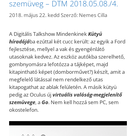
szemüveg – DTM 2018.05.08./4.
2018. május 22. kedd
Szerző:
Nemes Cilla
A Digitális Talkshow Mindenkinek
Kütyü
híradójá
ba ezúttal két cucc került: az egyik a Ford
fejlesztése, mellyel a vak és gyengénlátó
utasoknak kedvez. Az eszköz autókba szerelhető,
gombnyomásra lefotózza a tájképet, majd
kitapintható képet (domborművet?) készít, amit a
megfelelő látással nem rendelkező utas
kitapogathat az ablak felületén. A másik kütyü
pedig az Oculus új
virtuális valóság-megjelenítő
szemüvege
, a
Go
. Nem kell hozzá sem PC, sem
okostelefon.