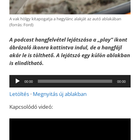
A vak hölgy kitapogatja a hegylánc alakját az autó ablakában
(forrás: Ford)
A podcast hangfelvétel lejátszása a „play” ikont
ábrázoló ikonra kattintva indul, de a hangfájl
akár le is tölthető. A lejátszó egy külön ablakban
is elindítható.
Audió
00:00
00:00
lejátszó
Letöltés
·
Megnyitás új ablakban
Kapcsolódó videó: