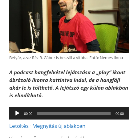
Betyár, azaz Réz B. Gábor is beszáll a vitába. Fotó: Nemes Ilona
A podcast hangfelvétel lejátszása a „play” ikont
ábrázoló ikonra kattintva indul, de a hangfájl
akár le is tölthető. A lejátszó egy külön ablakban
is elindítható.
Audió
00:00
00:00
lejátszó
Letöltés
·
Megnyitás új ablakban