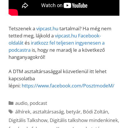
Tetszenek a
vipcast.hu
tartalmai? Ha még nem
tetted meg, lájkold a
vipcast.hu Facebook-
oldalát
és
iratkozz fel teljesen ingyenesen a
podcastra
is, hogy ne maradj le a következő
hanganyagokról!
A DTM asztaltársasággal közvetlenül itt lehet
kapcsolatba
lépni:
https://www.facebook.com/PosztmodeM/
Kategória
audio
,
podcast
Címkék
álhírek
,
asztaltársaság
,
betyár
,
Bódi Zoltán
,
Digitális Talkshow
,
Digitális talkshow mindenkinek
,