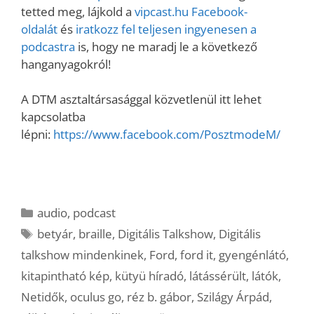
tetted meg, lájkold a
vipcast.hu Facebook-
oldalát
és
iratkozz fel teljesen ingyenesen a
podcastra
is, hogy ne maradj le a következő
hanganyagokról!
A DTM asztaltársasággal közvetlenül itt lehet
kapcsolatba
lépni:
https://www.facebook.com/PosztmodeM/
Kategória
audio
,
podcast
Címkék
betyár
,
braille
,
Digitális Talkshow
,
Digitális
talkshow mindenkinek
,
Ford
,
ford it
,
gyengénlátó
,
kitapintható kép
,
kütyü híradó
,
látássérült
,
látók
,
Netidők
,
oculus go
,
réz b. gábor
,
Szilágy Árpád
,