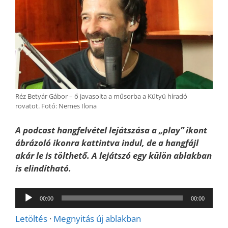
Réz Betyár Gábor – ő javasolta a műsorba a Kütyü híradó
rovatot. Fotó: Nemes Ilona
A podcast hangfelvétel lejátszása a „play” ikont
ábrázoló ikonra kattintva indul, de a hangfájl
akár le is tölthető. A lejátszó egy külön ablakban
is elindítható.
Audió
00:00
00:00
lejátszó
Letöltés
·
Megnyitás új ablakban