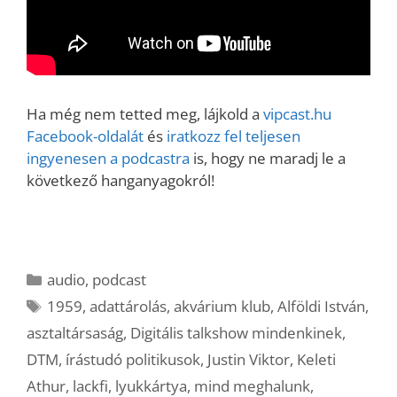
Ha még nem tetted meg, lájkold a
vipcast.hu
Facebook-oldalát
és
iratkozz fel teljesen
ingyenesen a podcastra
is, hogy ne maradj le a
következő hanganyagokról!
Kategória
audio
,
podcast
Címkék
1959
,
adattárolás
,
akvárium klub
,
Alföldi István
,
asztaltársaság
,
Digitális talkshow mindenkinek
,
DTM
,
írástudó politikusok
,
Justin Viktor
,
Keleti
Athur
,
lackfi
,
lyukkártya
,
mind meghalunk
,