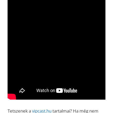
Tetszenek a
vipcast.hu
tartalmai? Ha még nem