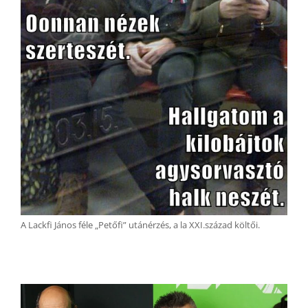
A Lackfi János féle „Petőfi” utánérzés, a la XXI.század költői.