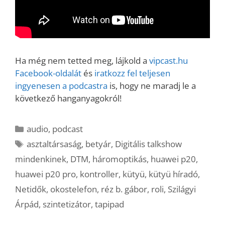
Ha még nem tetted meg, lájkold a
vipcast.hu
Facebook-oldalát
és
iratkozz fel teljesen
ingyenesen a
podcastra
is, hogy ne maradj le a
következő hanganyagokról!
Kategória
audio
,
podcast
Címkék
asztaltársaság
,
betyár
,
Digitális talkshow
mindenkinek
,
DTM
,
háromoptikás
,
huawei p20
,
huawei p20 pro
,
kontroller
,
kütyü
,
kütyü híradó
,
Netidők
,
okostelefon
,
réz b. gábor
,
roli
,
Szilágyi
Árpád
,
szintetizátor
,
tapipad