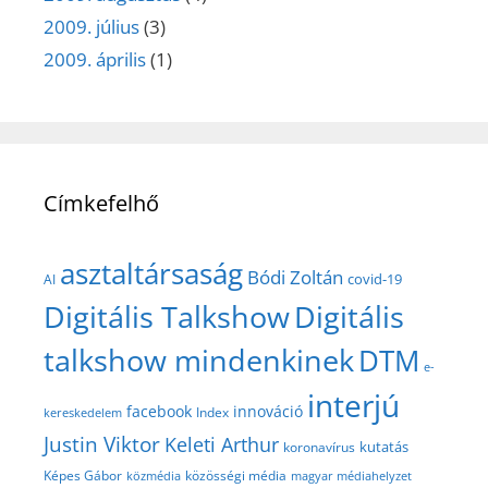
2009. július
(3)
2009. április
(1)
Címkefelhő
asztaltársaság
Bódi Zoltán
covid-19
AI
Digitális Talkshow
Digitális
talkshow mindenkinek
DTM
e-
interjú
facebook
innováció
Index
kereskedelem
Justin Viktor
Keleti Arthur
kutatás
koronavírus
közösségi média
Képes Gábor
közmédia
magyar médiahelyzet