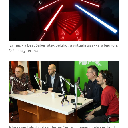
Így néz kia Beat Saber játék belülről, a virtuális sisakkal a fejükön.
Szép nagy tere van.
A társaság balról jobbra: Herpai Gergely újságíró, Keleti Arthur IT