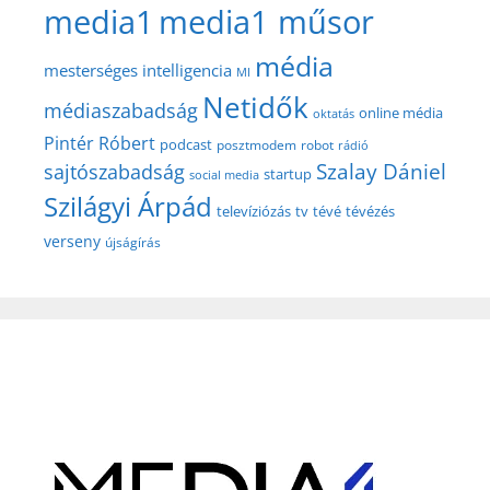
media1
media1 műsor
média
mesterséges intelligencia
MI
Netidők
médiaszabadság
online média
oktatás
Pintér Róbert
podcast
posztmodem
robot
rádió
Szalay Dániel
sajtószabadság
startup
social media
Szilágyi Árpád
televíziózás
tv
tévé
tévézés
verseny
újságírás