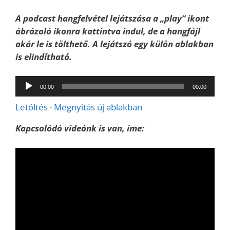
A podcast hangfelvétel lejátszása a „play” ikont
ábrázoló ikonra kattintva indul, de a hangfájl
akár le is tölthető. A lejátszó egy külön ablakban
is elindítható.
Audió
00:00
00:00
lejátszó
Letöltés
·
Megnyitás új ablakban
Kapcsolódó videónk is van, íme: