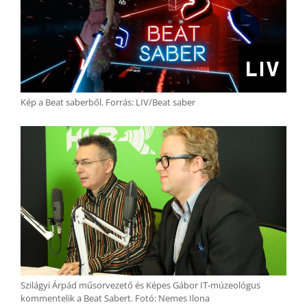
Kép a Beat saberből. Forrás: LIV/Beat saber
Szilágyi Árpád műsorvezető és Képes Gábor IT-múzeológus
kommentelik a Beat Sabert. Fotó: Nemes Ilona