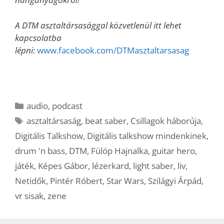
A DTM asztaltársasággal közvetlenül itt lehet
kapcsolatba
lépni:
www.facebook.com/DTMasztaltarsasag
Kategória
audio
,
podcast
Címkék
asztaltársaság
,
beat saber
,
Csillagok háborúja
,
Digitális Talkshow
,
Digitális talkshow mindenkinek
,
drum 'n bass
,
DTM
,
Fülöp Hajnalka
,
guitar hero
,
játék
,
Képes Gábor
,
lézerkard
,
light saber
,
liv
,
Netidők
,
Pintér Róbert
,
Star Wars
,
Szilágyi Árpád
,
vr sisak
,
zene