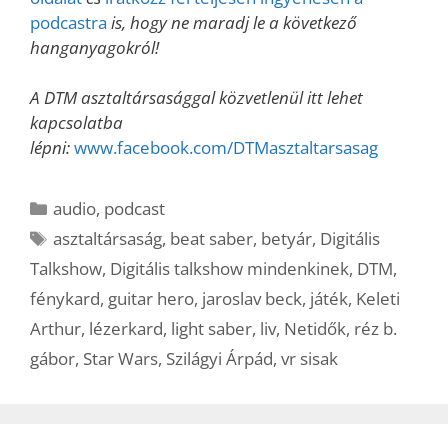
podcastra
is, hogy ne maradj le a következő
hanganyagokról!
A DTM asztaltársasággal közvetlenül itt lehet
kapcsolatba
lépni:
www.facebook.com/DTMasztaltarsasag
Kategória
audio
,
podcast
Címkék
asztaltársaság
,
beat saber
,
betyár
,
Digitális
Talkshow
,
Digitális talkshow mindenkinek
,
DTM
,
fénykard
,
guitar hero
,
jaroslav beck
,
játék
,
Keleti
Arthur
,
lézerkard
,
light saber
,
liv
,
Netidők
,
réz b.
gábor
,
Star Wars
,
Szilágyi Árpád
,
vr sisak