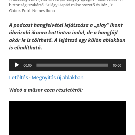
biztonsági szakértő, Szilágyi Árpád műsorvezető és Réz „B”
Gábor. Fotó: Nemes Ilona
A podcast hangfelvétel lejátszása a „play” ikont
ábrázoló ikonra kattintva indul, de a hangfájl
akár le is tölthető. A lejátszó egy külön ablakban
is elindítható.
Audió
00:00
00:00
lejátszó
Letöltés
·
Megnyitás új ablakban
Videó a műsor ezen részletéről: