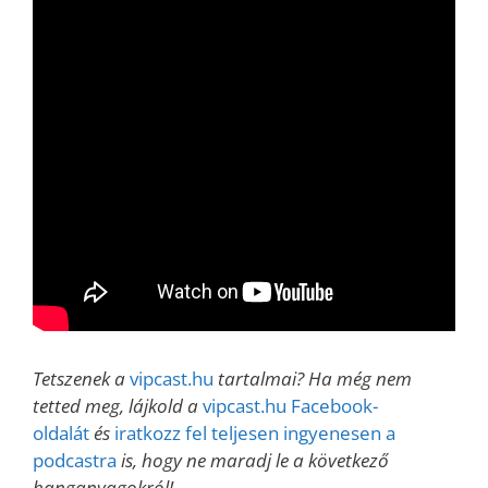
Tetszenek a
vipcast.hu
tartalmai? Ha még nem
tetted meg, lájkold a
vipcast.hu Facebook-
oldalát
és
iratkozz fel teljesen ingyenesen a
podcastra
is, hogy ne maradj le a következő
hanganyagokról!