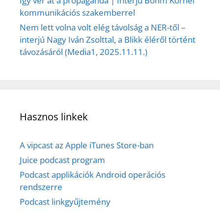
Így ver át a propaganda | Interjú Bőhm Kornél
kommunikációs szakemberrel
Nem lett volna volt elég távolság a NER-től –
interjú Nagy Iván Zsolttal, a Blikk éléről történt
távozásáról (Media1, 2025.11.11.)
Hasznos linkek
A vipcast az Apple iTunes Store-ban
Juice podcast program
Podcast applikációk Android operációs
rendszerre
Podcast linkgyűjtemény