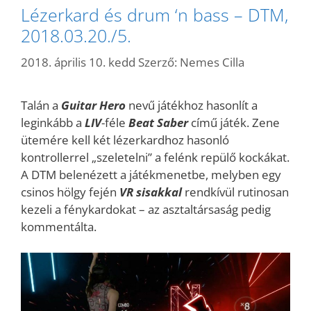
Lézerkard és drum ‘n bass – DTM,
2018.03.20./5.
2018. április 10. kedd
Szerző:
Nemes Cilla
Talán a
Guitar Hero
nevű játékhoz hasonlít a
leginkább a
LIV
-féle
Beat Saber
című játék. Zene
ütemére kell két lézerkardhoz hasonló
kontrollerrel „szeletelni” a felénk repülő kockákat.
A DTM belenézett a játékmenetbe, melyben egy
csinos hölgy fején
VR sisakkal
rendkívül rutinosan
kezeli a fénykardokat – az asztaltársaság pedig
kommentálta.