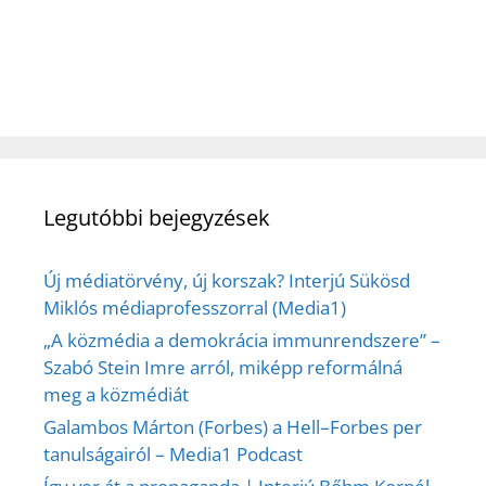
Legutóbbi bejegyzések
Új médiatörvény, új korszak? Interjú Sükösd
Miklós médiaprofesszorral (Media1)
„A közmédia a demokrácia immunrendszere” –
Szabó Stein Imre arról, miképp reformálná
meg a közmédiát
Galambos Márton (Forbes) a Hell–Forbes per
tanulságairól – Media1 Podcast