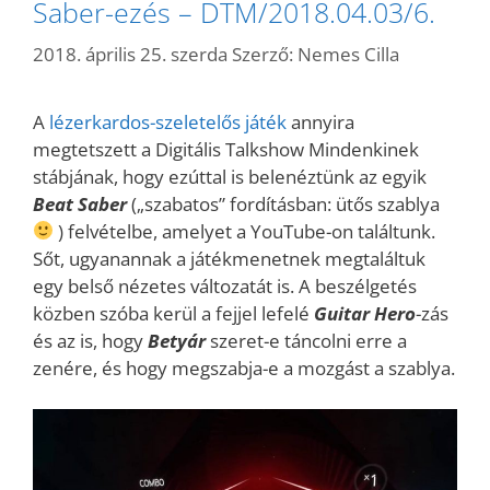
Saber-ezés – DTM/2018.04.03/6.
2018. április 25. szerda
Szerző:
Nemes Cilla
A
lézerkardos-szeletelős játék
annyira
megtetszett a Digitális Talkshow Mindenkinek
stábjának, hogy ezúttal is belenéztünk az egyik
Beat Saber
(„szabatos” fordításban: ütős szablya
) felvételbe, amelyet a YouTube-on találtunk.
Sőt, ugyanannak a játékmenetnek megtaláltuk
egy belső nézetes változatát is. A beszélgetés
közben szóba kerül a fejjel lefelé
Guitar
Hero
-zás
és az is, hogy
Betyár
szeret-e táncolni erre a
zenére, és hogy megszabja-e a mozgást a szablya.