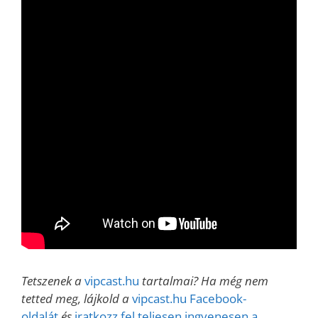
Tetszenek a
vipcast.hu
tartalmai? Ha még nem
tetted meg, lájkold a
vipcast.hu Facebook-
oldalát
és
iratkozz fel teljesen ingyenesen a