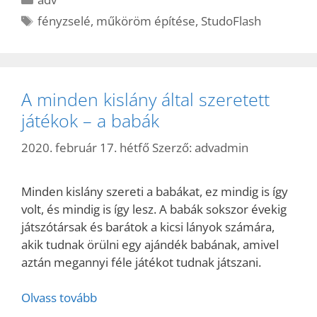
Címkék
fényzselé
,
műköröm építése
,
StudoFlash
A minden kislány által szeretett
játékok – a babák
2020. február 17. hétfő
Szerző:
advadmin
Minden kislány szereti a babákat, ez mindig is így
volt, és mindig is így lesz. A babák sokszor évekig
játszótársak és barátok a kicsi lányok számára,
akik tudnak örülni egy ajándék babának, amivel
aztán megannyi féle játékot tudnak játszani.
Olvass tovább