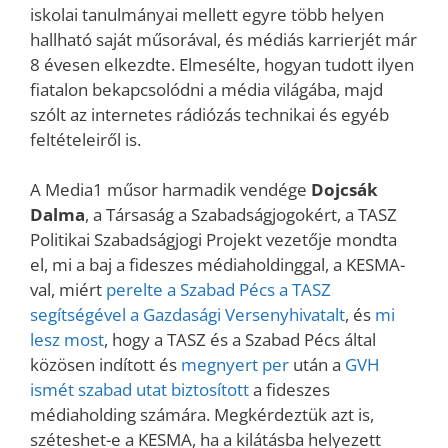
iskolai tanulmányai mellett egyre több helyen
hallható saját műsorával, és médiás karrierjét már
8 évesen elkezdte. Elmesélte, hogyan tudott ilyen
fiatalon bekapcsolódni a média világába, majd
szólt az internetes rádiózás technikai és egyéb
feltételeiről is.
A Media1 műsor harmadik vendége
Dojcsák
Dalma
, a Társaság a Szabadságjogokért, a TASZ
Politikai Szabadságjogi Projekt vezetője mondta
el, mi a baj a fideszes médiaholdinggal, a KESMA-
val, miért
perelte a Szabad Pécs a TASZ
segítségével a Gazdasági Versenyhivatalt
, és
mi
lesz most
, hogy a TASZ és a Szabad Pécs által
közösen indított és
megnyert per
után a
GVH
ismét szabad utat biztosított
a fideszes
médiaholding számára. Megkérdeztük azt is,
széteshet-e a KESMA, ha a kilátásba helyezett