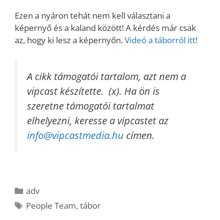
Ezen a nyáron tehát nem kell választani a
képernyő és a kaland között! A kérdés már csak
az, hogy ki lesz a képernyőn.
Videó a táborról itt
!
A cikk támogatói tartalom, azt nem a
vipcast készítette. (x). Ha ön is
szeretne támogatói tartalmat
elhelyezni, keresse a vipcastet az
info@vipcastmedia.hu
címen.
Kategória
adv
Címkék
People Team
,
tábor