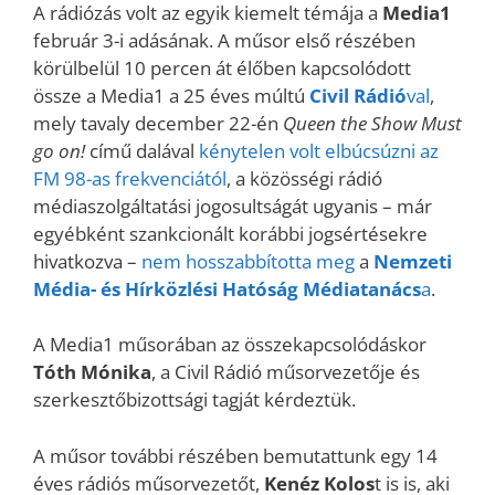
A rádiózás volt az egyik kiemelt témája a
Media1
február 3-i adásának. A műsor első részében
körülbelül 10 percen át élőben kapcsolódott
össze a Media1 a 25 éves múltú
Civil Rádió
val
,
mely tavaly december 22-én
Queen the Show Must
go on!
című dalával
kénytelen volt elbúcsúzni az
FM 98-as frekvenciától
, a közösségi rádió
médiaszolgáltatási jogosultságát ugyanis – már
egyébként szankcionált korábbi jogsértésekre
hivatkozva –
nem hosszabbította meg
a
Nemzeti
Média- és Hírközlési Hatóság Médiatanács
a
.
A Media1 műsorában az összekapcsolódáskor
Tóth Mónika
, a Civil Rádió műsorvezetője és
szerkesztőbizottsági tagját kérdeztük.
A műsor további részében bemutattunk egy 14
éves rádiós műsorvezetőt,
Kenéz Kolos
t is is, aki