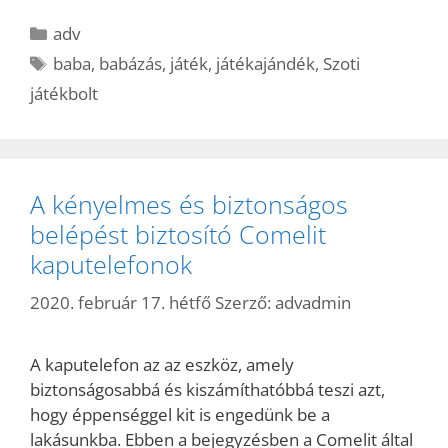
Kategória
adv
Címkék
baba
,
babázás
,
játék
,
játékajándék
,
Szoti
játékbolt
A kényelmes és biztonságos
belépést biztosító Comelit
kaputelefonok
2020. február 17. hétfő
Szerző:
advadmin
A kaputelefon az az eszköz, amely
biztonságosabbá és kiszámíthatóbbá teszi azt,
hogy éppenséggel kit is engedünk be a
lakásunkba. Ebben a bejegyzésben a Comelit által