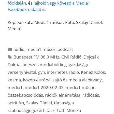
főoldalán
, és
lájkold vagy kövesd a Media1
Facebook-oldalát
is.
Kép: Készül a Media1 műsor. Fotó: Szalay Dániel,
Media1
Kategória
audio
,
media1 műsor
,
podcast
Címkék
Budapest FM 98.0 MHz
,
Civil Rádió
,
Dojcsák
Dalma
,
fideszes médiaholding
,
gazdasági
versenyhivatal
,
gvh
,
internetes rádió
,
Kenéz Kolos
,
kesma
,
közép-európai sajtó és média alapítvány
,
media1
,
media1 2020-02-03
,
media1 műsor
,
összekapcsolódás
,
rádiók elnémítása
,
rádiózás
,
spirit fm
,
Szalay Dániel
,
társaság a
szabadságjogokért
,
tasz
,
Tóth Mónika