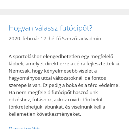
Hogyan válassz futócipőt?
2020. február 17. hétfő
Szerző:
advadmin
A sportoláshoz elengedhetetlen egy megfelelő
lábbeli, amelyet direkt erre a célra fejlesztettek ki.
Nemcsak, hogy kényelmesebb viselet a
hagyományos utcai változatoknál, de fontos
szerepe is van. Ez pedig a boka és a térd védelme!
Ha nem megfelelő futócipőt használunk
edzéshez, futáshoz, akkoz rövid időn belül
tönkretehetjük lábunkat, és viselnünk kell a
kellemetlen következményeket.
Olvass tovább