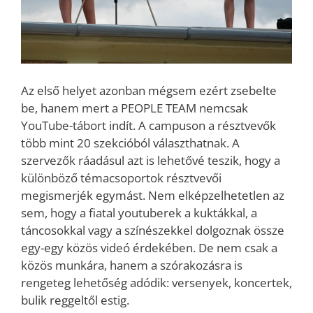
Az első helyet azonban mégsem ezért zsebelte
be, hanem mert a PEOPLE TEAM nemcsak
YouTube-tábort indít. A campuson a résztvevők
több mint 20 szekcióból választhatnak. A
szervezők ráadásul azt is lehetővé teszik, hogy a
különböző témacsoportok résztvevői
megismerjék egymást. Nem elképzelhetetlen az
sem, hogy a fiatal youtuberek a kuktákkal, a
táncosokkal vagy a színészekkel dolgoznak össze
egy-egy közös videó érdekében. De nem csak a
közös munkára, hanem a szórakozásra is
rengeteg lehetőség adódik: versenyek, koncertek,
bulik reggeltől estig.