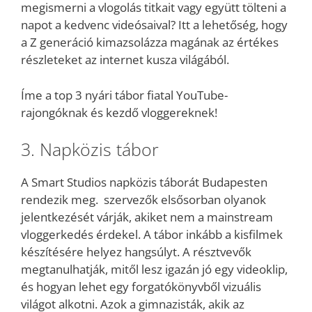
megismerni a vlogolás titkait vagy együtt tölteni a
napot a kedvenc videósaival? Itt a lehetőség, hogy
a Z generáció kimazsolázza magának az értékes
részleteket az internet kusza világából.
Íme a top 3 nyári tábor fiatal YouTube-
rajongóknak és kezdő vloggereknek!
3. Napközis tábor
A Smart Studios napközis táborát Budapesten
rendezik meg. szervezők elsősorban olyanok
jelentkezését várják, akiket nem a mainstream
vloggerkedés érdekel. A tábor inkább a kisfilmek
készítésére helyez hangsúlyt. A résztvevők
megtanulhatják, mitől lesz igazán jó egy videoklip,
és hogyan lehet egy forgatókönyvből vizuális
világot alkotni. Azok a gimnazisták, akik az