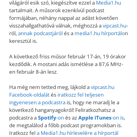
világáról esik szó, kiegészítve ezzel a
Media1.hu
tartalmait. A műsorok ezenkívül podcast
formájában, néhány nappal az adást követően
visszahallgathatóvá válnak, méghozzá a
vipcast.hu
-
ról,
annak podcastjáról
és a
media1.hu hírportálo
n
keresztül is.
A következő friss műsor február 17-án, 19 órakor
kezdődik. A mostani adás ismétlése a 87,6 MHz-
en február 8-án lesz.
Ha még nem tetted meg, lájkold a
vipcast.
hu
Facebook-oldalát
és
iratkozz fel teljesen
ingyenesen a podcastra
is, hogy ne maradj le a
következő hanganyagokról! Feliratkozhatsz a
podcastra a
Spotify
-on
és az
Apple iTunes
-on is
,
de megtalálod a főbb podcast programokban is.
Iratkozz fel
a Media1.hu hírlevelére a hírportál