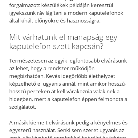
forgalmazott készülékek példáján keresztül
igyekszünk rávilágítani a modern kaputelefonok
által kínált előnyökre és hasznosságra.
Mit várhatunk el manapság egy
kaputelefon szett kapcsán?
Természetesen az egyik legfontosabb elvárásunk
az lehet, hogy a rendszer működjön
megbízhatóan. Kevés idegőrlőbb élethelyzet
képzelhető el ugyanis annál, mint amikor hosszú-
hosszú perceken át kell várakoznia valakinek a
hidegben, mert a kaputelefon éppen felmondta a
szolgálatot.
A másik kiemelt elvárásunk pedig a kényelmes és
egyszerű használat. Senki sem szeret ugyanis az
apró, alig kivehető gombokkal babrálni és folyton