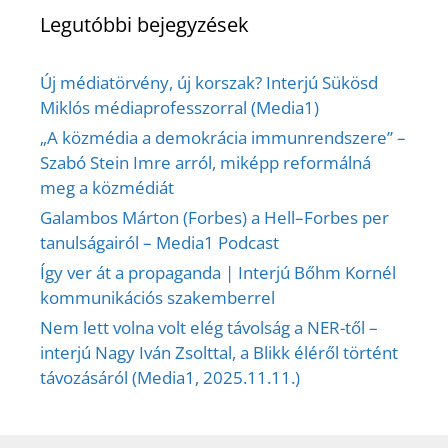
Legutóbbi bejegyzések
Új médiatörvény, új korszak? Interjú Sükösd
Miklós médiaprofesszorral (Media1)
„A közmédia a demokrácia immunrendszere” –
Szabó Stein Imre arról, miképp reformálná
meg a közmédiát
Galambos Márton (Forbes) a Hell–Forbes per
tanulságairól – Media1 Podcast
Így ver át a propaganda | Interjú Bőhm Kornél
kommunikációs szakemberrel
Nem lett volna volt elég távolság a NER-től –
interjú Nagy Iván Zsolttal, a Blikk éléről történt
távozásáról (Media1, 2025.11.11.)