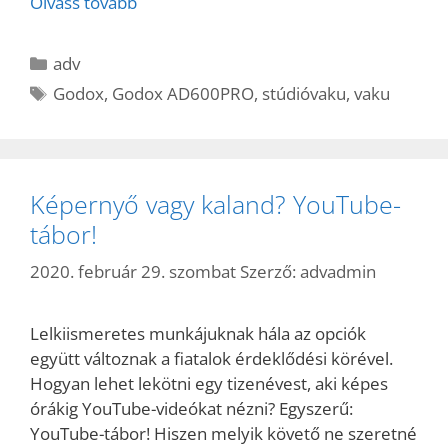
Olvass tovább
Kategória
adv
Címkék
Godox
,
Godox AD600PRO
,
stúdióvaku
,
vaku
Képernyő vagy kaland? YouTube-
tábor!
2020. február 29. szombat
Szerző:
advadmin
Lelkiismeretes munkájuknak hála az opciók
együtt változnak a fiatalok érdeklődési körével.
Hogyan lehet lekötni egy tizenévest, aki képes
órákig YouTube-videókat nézni? Egyszerű:
YouTube-tábor! Hiszen melyik követő ne szeretné