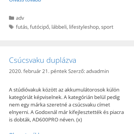
Kategória
adv
Címkék
futás
,
futócipő
,
lábbeli
,
lifestyleshop
,
sport
Csúcsvaku duplázva
2020. február 21. péntek
Szerző:
advadmin
A stúdióvakuk között az akkumulátorosok külön
kategóriát képviselnek. A kategórián belül pedig
nem egy márka szeretné a csúcsvaku címet
elnyerni. A Godoxnál már kifejlesztették és piacra
is dobták, AD600PRO néven. (x)