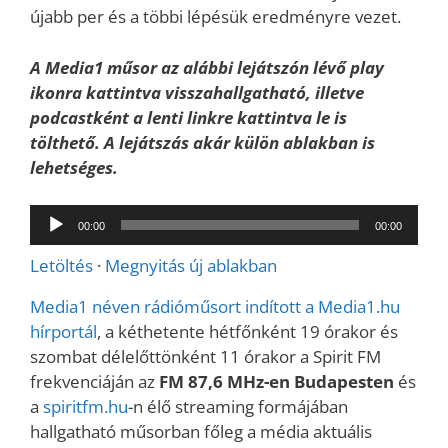
újabb per és a többi lépésük eredményre vezet.
A Media1 műsor az alábbi lejátszón lévő play
ikonra kattintva visszahallgatható, illetve
podcastként a lenti linkre kattintva le is
tölthető. A lejátszás akár külön ablakban is
lehetséges.
Audió
00:00
00:00
lejátszó
Letöltés
·
Megnyitás új ablakban
Media1 néven rádióműsort indított a Media1.hu
hírportál
, a kéthetente hétfőnként 19 órakor és
szombat délelőttönként 11 órakor a Spirit FM
frekvenciáján az
FM 87,6 MHz-en Budapesten
és
a
spiritfm.hu
-n élő streaming formájában
hallgatható műsorban főleg a média aktuális