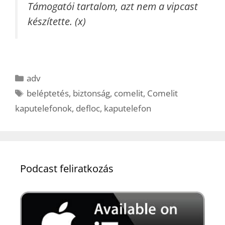
Támogatói tartalom, azt nem a vipcast
készítette. (x)
Kategória
adv
Címkék
beléptetés
,
biztonság
,
comelit
,
Comelit
kaputelefonok
,
defloc
,
kaputelefon
Podcast feliratkozás