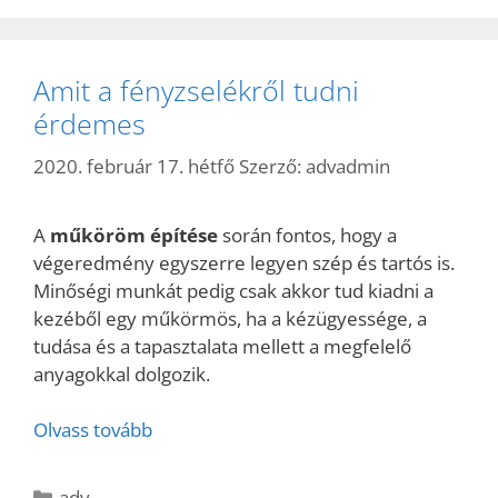
Amit a fényzselékről tudni
érdemes
2020. február 17. hétfő
Szerző:
advadmin
A
műköröm építése
során fontos, hogy a
végeredmény egyszerre legyen szép és tartós is.
Minőségi munkát pedig csak akkor tud kiadni a
kezéből egy műkörmös, ha a kézügyessége, a
tudása és a tapasztalata mellett a megfelelő
anyagokkal dolgozik.
Olvass tovább
Kategória
adv