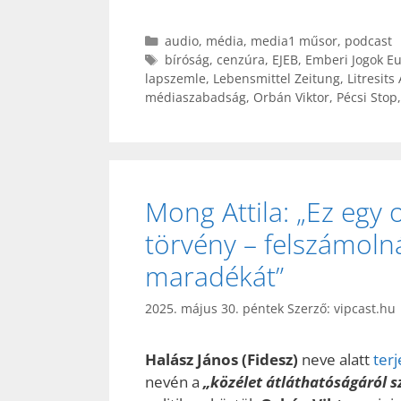
Kategória
audio
,
média
,
media1 műsor
,
podcast
Címkék
bíróság
,
cenzúra
,
EJEB
,
Emberi Jogok Eu
lapszemle
,
Lebensmittel Zeitung
,
Litresits
médiaszabadság
,
Orbán Viktor
,
Pécsi Stop
Mong Attila: „Ez egy
törvény – felszámoln
maradékát”
2025. május 30. péntek
Szerző:
vipcast.hu
Halász János (Fidesz)
neve alatt
terj
nevén a
„közélet átláthatóságáról s