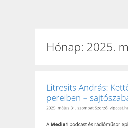
Hónap:
2025. m
Litresits András: Ket
pereiben – sajtószab
2025. május 31. szombat
Szerző:
vipcast.h
A
Media1
podcast és rádióműsor ep