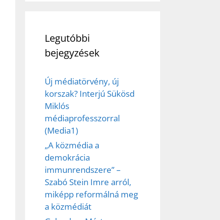
Legutóbbi
bejegyzések
Új médiatörvény, új
korszak? Interjú Sükösd
Miklós
médiaprofesszorral
(Media1)
„A közmédia a
demokrácia
immunrendszere” –
Szabó Stein Imre arról,
miképp reformálná meg
a közmédiát