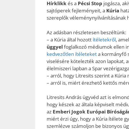
Hírklikk
és a
Pécsi Stop
jogásza, ak
sajtóperek fejleményeit, a
Kúria
hatá
szereplők véleménynyilvánításának ha
Az adásban részletesen beszéltünk:
– a Kúria által hozott
ítéletekről
, ame
üggyel
foglalkozó médiumok ellen in
kedvezőtlen ítéleteket
a kormányfő sz
viselésére kötelezték azon lapokat,
élelmiszeri lapban a Spar vezérigazga
– arról, hogy Litresits szerint a Kúr
– arról is, miért érezhető kettős mé
️Litresits András ügyvéd azt is elmond
hogy készek az általa képviselt méd
az
Emberi Jogok Európai Bíróságán
miért érzi úgy, hogy a Kúria ítélete gy
szemlézve számoljon be bizonyos ügye