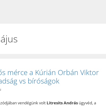
ájus
tős mérce a Kúrián Orbán Viktor
adság vs bíróságok
u
izódjában vendégünk volt
Litresits András
ügyvéd, a