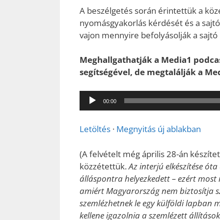
A beszélgetés során érintettük a közé
nyomásgyakorlás kérdését és a sajtó f
vajon mennyire befolyásolják a sajtó
Meghallgathatják a Media1 podcast
segítségével, de megtalálják a M
Audió
00:00
lejátszó
Letöltés
·
Megnyitás új ablakban
(A felvételt még április 28-án készí
közzétettük.
Az interjú elkészítése ót
álláspontra helyezkedett – ezért most
amiért Magyarország nem biztosítja 
szemlézhetnek le egy külföldi lapban m
kellene igazolnia a szemlézett állítások