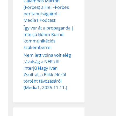
Galambos Márton
(Forbes) a Hell–Forbes
per tanulságairól –
Media1 Podcast
Így ver át a propaganda |
Interjú Bőhm Kornél
kommunikációs
szakemberrel
Nem lett volna volt elég
távolság a NER-től –
ez,
interjú Nagy Iván
Zsolttal, a Blikk éléről
éséhez
történt távozásáról
(Media1, 2025.11.11.)
et