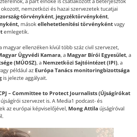
terelnök, a párt elnöke is csatlakozott a beterjesztők
t okozott, nemzetközi és hazai szervezetek tucatjai
zország-törvényként
,
jegyzéktörvényként
,
nyként,
mások
ellehetetlenítési törvényként
vagy
t
emlegetik.
a magyar ellenzéken kívül több száz civil szervezet,
Magyar Ügyvédi Kamara
, a
Magyar Bírói Egyesület
, a
tsége (MÚOSZ)
, a
Nemzetközi Sajtóintézet (IPI)
, a
 vagy például az
Európa Tanács monitoringbizottsága
g
is jelezte aggályait.
PJ – Committee to Protect Journalists (Újságírókat
jságírói szervezet is. A Media1 podcast- és
k az európai képviselőjével,
Mong Attila
újságíróval
l.