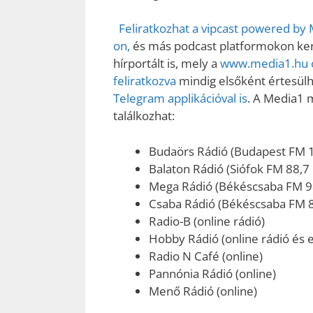
Feliratkozhat a vipcast powered by
on,
és más podcast platformokon kere
hírportált is, mely a
www.media1.hu o
feliratkozva
mindig elsőként értesülhe
Telegram applikációval is
. A Media1 
találkozhat:
Budaörs Rádió (Budapest FM 
Balaton Rádió (Siófok FM 88,7
Mega Rádió (Békéscsaba FM 9
Csaba Rádió (Békéscsaba FM 
Radio-B (online rádió)
Hobby Rádió (online rádió és e
Radio N Café (online)
Pannónia Rádió (online)
Menő Rádió (online)