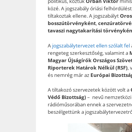
politikus, köztük
Orbán Viktor
minisz
közé. A jogszabály óriási felhördülés
tiltakoztak ellene. A jogszabályt
Oros
bosszútörvényként
,
cenzúratörvé
tavaszi nagytakarítási törvénykén
A
jogszabálytervezet ellen szólalt fel
rengeteg szerkesztőség, valamint a
Magyar Újságírók Országos Szöve
Riporterek Határok Nélkül (RSF)
,
és nemrég már az
Európai Bizottsá
A tiltakozó szervezetek között volt a
C
Védő Bizottság)
– nevű nemzetközi ú
rádióműsorában ennek a szervezetne
beszélgettünk a jogszabálytervezetrő