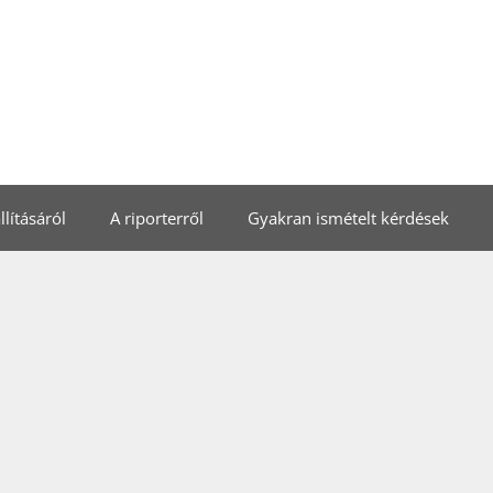
lításáról
A riporterről
Gyakran ismételt kérdések