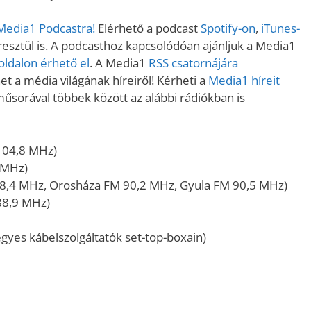
 Media1 Podcastra!
Elérhető a podcast
Spotify-on
,
iTunes-
sztül is. A podcasthoz kapcsolódóan ajánljuk a Media1
ldalon érhető el
. A Media1
RSS csatornájára
t a média világának híreiről! Kérheti a
Media1 híreit
műsorával többek között az alábbi rádiókban is
104,8 MHz)
 MHz)
8,4 MHz, Orosháza FM 90,2 MHz, Gyula FM 90,5 MHz)
88,9 MHz)
gyes kábelszolgáltatók set-top-boxain)