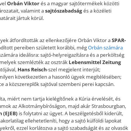
ivel
Orbán Viktor
és a magyar sajtótermékek közötti
rozatait, valamint a
sajtószabadság
és a közéleti
tárait jártuk körül.
lyek átfordították az ellenkezőjére Orbán Viktor a
SPAR-
dított pereiben született korábbi, még
Orbán számára
ámára ideálisra: sajtó-helyreigazításra és a perköltség
 amelyek szemlézték az osztrák
Lebensmittel Zeitung
tójával,
Hans Reisch
-szel megjelent interjút;
ia milyen következetlen a hasonló ügyek megítélésében;
rce a közszereplők sajtóval szembeni perei kapcsán.
ta, miért nem tartja kielégítőnek a Kúria érvelését, és
iumok az Alkotmánybíróságon, majd akár Strasbourgban,
 (EJEB)
is folytatni az ügyet. A beszélgetésből kiderült,
akorlatilag ellehetetleníti, hogy a sajtó külföldi lapokat
kről, ezzel korlátozva a sajtó szabadságát és az olvasók