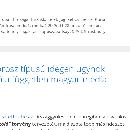
rópai Bírósága
,
Hírklikk
,
ítélet
,
jog
,
kettős mérce
,
Kúria
,
 András
,
media1
,
media1 2025-04-28
,
media1 műsor
,
,
sajtóhelyreigazítás
,
sajtószabadság
,
SPAR
,
Strasbourg
 orosz típusú idegen ügynök
á a független magyar média
esztették be
az Országgyűlés elé nemrégiben a hivatalos
zóló”
törvény
tervezetét, majd azóta több más fideszes