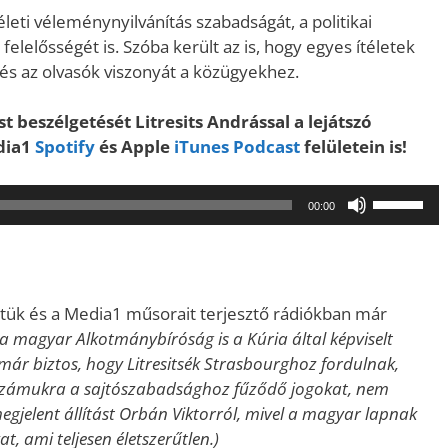
leti véleménynyilvánítás szabadságát, a politikai
elelősségét is. Szóba került az is, hogy egyes ítéletek
 és az olvasók viszonyát a közügyekhez.
 beszélgetését Litresits Andrással a lejátszó
edia1
Spotify
és Apple
iTunes Podcast
felületein is!
A
00:00
hangerő
növeléséh
illetőleg
csökkent
tettük és a Media1 műsorait terjesztő rádiókban már
a
a a magyar Alkotmánybíróság is a Kúria által képviselt
Fel/Le
 már biztos, hogy Litresitsék Strasbourghoz fordulnak,
billentyűk
számukra a sajtószabadsághoz fűződő jogokat, nem
kell
egjelent állítást Orbán Viktorról, mivel a magyar lapnak
használni.
at, ami teljesen életszerűtlen.)