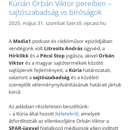
Kúrián Orbán Viktor pereiben –
sajtószabadság vs bíróságok
2025. május 31. szombat
Szerző:
vipcast.hu
A
Media1
podcast és rádióműsor epizódjában
vendégünk volt
Litresits András
ügyvéd, a
Hírklikk
és a
Pécsi Stop
jogásza, akivel
Orbán
Viktor
és a magyar sajtótermékek közötti
sajtóperek fejleményeit, a
Kúria
határozatait,
valamint a
sajtószabadság
és a közéleti
szereplők véleménynyilvánításának határait jártuk
körül.
Az adásban részletesen beszéltünk:
– a Kúria által hozott
ítéletekről
, amelyek
átfordították az ellenkezőjére Orbán Viktor a
SPAR-üggyel
foglalkozó médiumok ellen indított