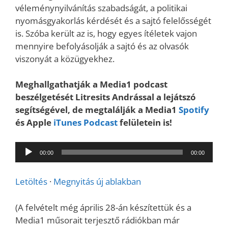
véleménynyilvánítás szabadságát, a politikai
nyomásgyakorlás kérdését és a sajtó felelősségét
is. Szóba került az is, hogy egyes ítéletek vajon
mennyire befolyásolják a sajtó és az olvasók
viszonyát a közügyekhez.
Meghallgathatják a Media1 podcast
beszélgetését Litresits Andrással a lejátszó
segítségével, de megtalálják a Media1
Spotify
és Apple
iTunes Podcast
felületein is!
Audió
00:00
00:00
lejátszó
Letöltés
·
Megnyitás új ablakban
(A felvételt még április 28-án készítettük és a
Media1 műsorait terjesztő rádiókban már