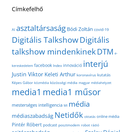
Címkefelhő
asztaltársaság
Bódi Zoltán
covid-19
AI
Digitális Talkshow
Digitális
talkshow mindenkinek
DTM
e-
interjú
facebook
innováció
Index
kereskedelem
Justin Viktor
Keleti Arthur
kutatás
koronavírus
közösségi média
Képes Gábor
közmédia
magyar médiahelyzet
media1
media1 műsor
média
mesterséges intelligencia
MI
Netidők
médiaszabadság
online média
oktatás
Pintér Róbert
podcast
posztmodem
robot
rádió