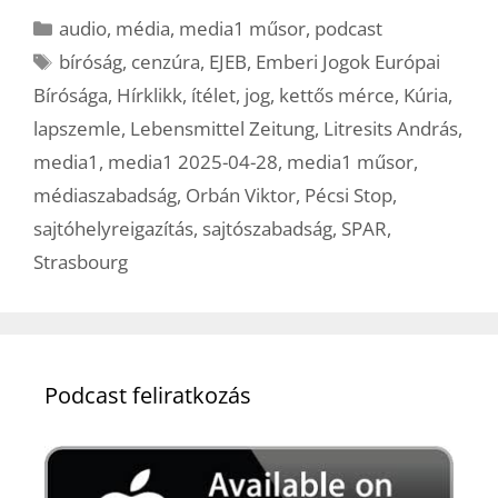
Kategória
audio
,
média
,
media1 műsor
,
podcast
Címkék
bíróság
,
cenzúra
,
EJEB
,
Emberi Jogok Európai
Bírósága
,
Hírklikk
,
ítélet
,
jog
,
kettős mérce
,
Kúria
,
lapszemle
,
Lebensmittel Zeitung
,
Litresits András
,
media1
,
media1 2025-04-28
,
media1 műsor
,
médiaszabadság
,
Orbán Viktor
,
Pécsi Stop
,
sajtóhelyreigazítás
,
sajtószabadság
,
SPAR
,
Strasbourg
Podcast feliratkozás