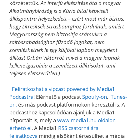
közzétettük.
Az interjú elkészítése óta a magyar
Alkotmánybíróság is a Kúria által képviselt
álláspontra helyezkedett – ezért most már biztos,
hogy Litresitsék Strasbourghoz fordulnak, amiért
Magyarország nem biztosítja számukra a
sajtószabadsághoz fűződő jogokat, nem
szemlézhetnek le egy külföldi lapban megjelent
állítást Orbán Viktorról, mivel a magyar lapnak
kellene igazolnia a szemlézett állításokat, ami
teljesen életszerűtlen.)
Feliratkozhat a vipcast powered by Media1
Podcastra!
Elérhető a podcast
Spotify-on
,
iTunes-
on,
és más podcast platformokon keresztül is. A
podcasthoz kapcsolódóan ajánljuk a Media1
hírportált is, mely a
www.media1.hu oldalon
érhető el
. A Media1
RSS csatornájára
feliratkozva
mindig elsőként értesülhet a média