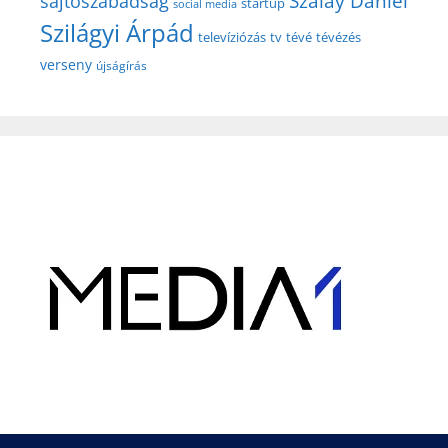
Szalay Dániel
sajtószabadság
startup
social media
Szilágyi Árpád
televíziózás
tv
tévé
tévézés
verseny
újságírás
Hirdetés