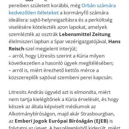
pereiben született korábbi, még
Orbán számára
kedvezőtlen ítéleteket
a kormányfő számára
ideálisra: sajtó-helyreigazításra és a perköltség
viselésére kötelezték azon lapokat, amelyek
szemlézték az osztrák
Lebensmittel Zeitung
élelmiszeri lapban a Spar vezérigazgatójával,
Hans
Reisch
-szel megjelent interjút;
– arról, hogy Litresits szerint a Kúria milyen
következetlen a hasonló ügyek megítélésében;
– arról is, miért érezhető kettős mérce a
közszereplők sajtóval szembeni perei kapcsán.
️Litresits András ügyvéd azt is elmondta, miért
nem tartja kielégítőnek a Kúria érvelését, és hogy
készek az általa képviselt médiumok az
Alkotmánybíróságon, majd akár Strasbourgban,
az
Emberi Jogok Európai Bíróságán (EJEB)
is
folytatni az ügyet. A beszélgetésből kiderült, miért