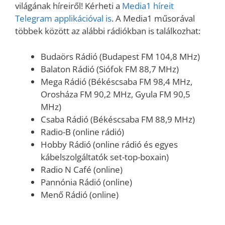
világának híreiről! Kérheti a
Media1 híreit
Telegram applikációval is
. A Media1 műsorával
többek között az alábbi rádiókban is találkozhat:
Budaörs Rádió (Budapest FM 104,8 MHz)
Balaton Rádió (Siófok FM 88,7 MHz)
Mega Rádió (Békéscsaba FM 98,4 MHz,
Orosháza FM 90,2 MHz, Gyula FM 90,5
MHz)
Csaba Rádió (Békéscsaba FM 88,9 MHz)
Radio-B (online rádió)
Hobby Rádió (online rádió és egyes
kábelszolgáltatók set-top-boxain)
Radio N Café (online)
Pannónia Rádió (online)
Menő Rádió (online)