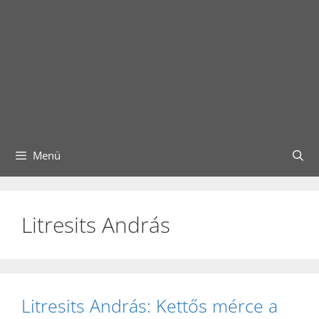
Menü
Litresits András
Litresits András: Kettős mérce a