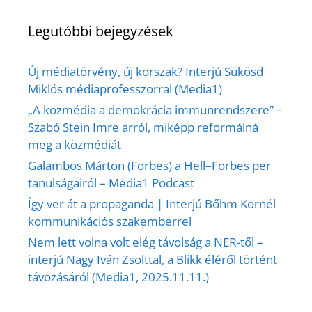
Legutóbbi bejegyzések
Új médiatörvény, új korszak? Interjú Sükösd
Miklós médiaprofesszorral (Media1)
„A közmédia a demokrácia immunrendszere” –
Szabó Stein Imre arról, miképp reformálná
meg a közmédiát
Galambos Márton (Forbes) a Hell–Forbes per
tanulságairól – Media1 Podcast
Így ver át a propaganda | Interjú Bőhm Kornél
kommunikációs szakemberrel
Nem lett volna volt elég távolság a NER-től –
interjú Nagy Iván Zsolttal, a Blikk éléről történt
távozásáról (Media1, 2025.11.11.)