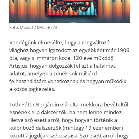
Fotó: Media1 / DALL-E / AI
Vendégünk elmesélte, hogy a megváltozó
világhoz hogyan igazodott az egyébként már 1906
óta, vagyis immáron közel 120 éve működő
Artisjus, hogyan dolgozzák fel azt a hatalmas
adatot, amelyek a zenék sok milliárd
felhasználására vonatkoznak és hogyan működik
a közös jogkezelés.
Tóth Péter Benjámin elárulta, mekkora bevételtől
esnének el a dalszerzők, ha nem lenne mindez,
illetve szó esett arról, hogy hogyan történik a
különböző dalszerzők (mintegy 19 ezer ember)
között a jogdíjak szétosztása. Szó esett arról, hogy