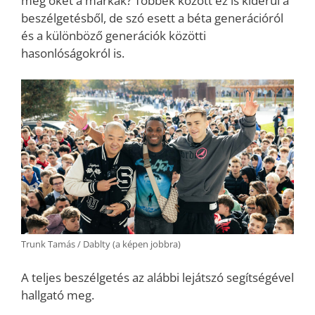
meg őket a márkák? Többek között ez is kiderül a
beszélgetésből, de szó esett a béta generációról
és a különböző generációk közötti
hasonlóságokról is.
Trunk Tamás / Dablty (a képen jobbra)
A teljes beszélgetés az alábbi lejátszó segítségével
hallgató meg.