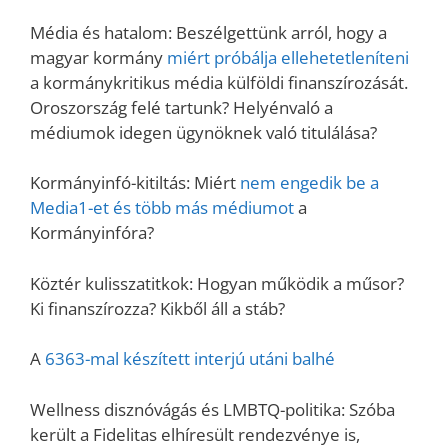
Média és hatalom: Beszélgettünk arról, hogy a
magyar kormány
miért próbálja ellehetetleníteni
a kormánykritikus média külföldi finanszírozását.
Oroszország felé tartunk? Helyénvaló a
médiumok idegen ügynöknek való titulálása?
Kormányinfó-kitiltás: Miért
nem engedik be a
Media1-et és több más médiumot
a
Kormányinfóra?
Köztér kulisszatitkok: Hogyan működik a műsor?
Ki finanszírozza? Kikből áll a stáb?
A
6363-mal készített interjú utáni balhé
Wellness disznóvágás és LMBTQ-politika: Szóba
került a Fidelitas elhíresült rendezvénye is,