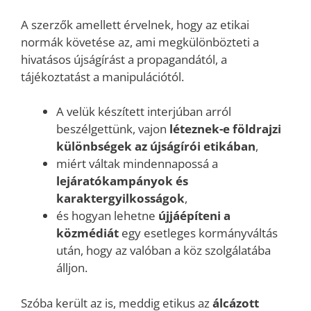
A szerzők amellett érvelnek, hogy az etikai
normák követése az, ami megkülönbözteti a
hivatásos újságírást a propagandától, a
tájékoztatást a manipulációtól.
A velük készített interjúban arról
beszélgettünk, vajon
léteznek-e földrajzi
különbségek az újságírói etikában
,
miért váltak mindennapossá a
lejáratókampányok és
karaktergyilkosságok
,
és hogyan lehetne
újjáépíteni a
közmédiát
egy esetleges kormányváltás
után, hogy az valóban a köz szolgálatába
álljon.
Szóba került az is, meddig etikus az
álcázott