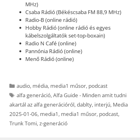
MHz)
Csaba Rádió (Békéscsaba FM 88,9 MHz)
Radio-B (online rádió)
Hobby Rádió (online rádió és egyes
kábelszolgáltatók set-top-boxain)
Radio N Café (online)
Pannónia Rádió (online)
Menő Rádió (online)
Kategória
audio
,
média
,
media1 műsor
,
podcast
Címkék
alfa generáció
,
Alfa Guide - Minden amit tudni
akartál az alfa generációról
,
dablty
,
interjú
,
Media
2025-01-06
,
media1
,
media1 műsor
,
podcast
,
Trunk Tomi
,
z-generáció