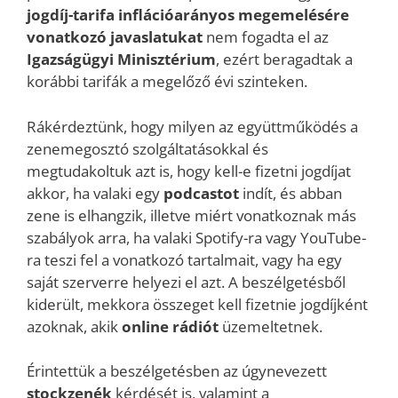
jogdíj-tarifa inflációarányos megemelésére
vonatkozó javaslatukat
nem fogadta el az
Igazságügyi Minisztérium
, ezért beragadtak a
korábbi tarifák a megelőző évi szinteken.
Rákérdeztünk, hogy milyen az együttműködés a
zenemegosztó szolgáltatásokkal és
megtudakoltuk azt is, hogy kell-e fizetni jogdíjat
akkor, ha valaki egy
podcastot
indít, és abban
zene is elhangzik, illetve miért vonatkoznak más
szabályok arra, ha valaki Spotify-ra vagy YouTube-
ra teszi fel a vonatkozó tartalmait, vagy ha egy
saját szerverre helyezi el azt. A beszélgetésből
kiderült, mekkora összeget kell fizetnie jogdíjként
azoknak, akik
online rádiót
üzemeltetnek.
Érintettük a beszélgetésben az úgynevezett
stockzenék
kérdését is, valamint a