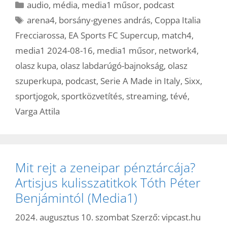
Kategória
audio
,
média
,
media1 műsor
,
podcast
Címkék
arena4
,
borsány-gyenes andrás
,
Coppa Italia
Frecciarossa
,
EA Sports FC Supercup
,
match4
,
media1 2024-08-16
,
media1 műsor
,
network4
,
olasz kupa
,
olasz labdarúgó-bajnokság
,
olasz
szuperkupa
,
podcast
,
Serie A Made in Italy
,
Sixx
,
sportjogok
,
sportközvetítés
,
streaming
,
tévé
,
Varga Attila
Mit rejt a zeneipar pénztárcája?
Artisjus kulisszatitkok Tóth Péter
Benjámintól (Media1)
2024. augusztus 10. szombat
Szerző:
vipcast.hu