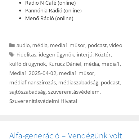
Radio N Café (online)
Pannónia Rádió (online)
Menő Rádió (online)
Kategória
audio
,
média
,
media1 műsor
,
podcast
,
video
Címkék
Fidelitas
,
idegen ügynök
,
interjú
,
Köztér
,
külföldi ügynök
,
Kurucz Dániel
,
média
,
media1
,
Media1 2025-04-02
,
media1 műsor
,
médiafinanszírozás
,
médiaszabadság
,
podcast
,
sajtószabadság
,
szuverenitásvédelem
,
Szuverenitásvédelmi Hivatal
Alfa-generáció – Vendégünk volt