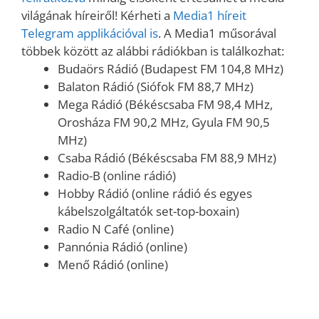
világának híreiről! Kérheti a
Media1 híreit
Telegram applikációval is
. A Media1 műsorával
többek között az alábbi rádiókban is találkozhat:
Budaörs Rádió (Budapest FM 104,8 MHz)
Balaton Rádió (Siófok FM 88,7 MHz)
Mega Rádió (Békéscsaba FM 98,4 MHz,
Orosháza FM 90,2 MHz, Gyula FM 90,5
MHz)
Csaba Rádió (Békéscsaba FM 88,9 MHz)
Radio-B (online rádió)
Hobby Rádió (online rádió és egyes
kábelszolgáltatók set-top-boxain)
Radio N Café (online)
Pannónia Rádió (online)
Menő Rádió (online)