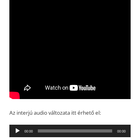
Az interjú audio változata itt érhető el:
Audió
00:00
00:00
lejátszó