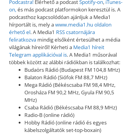
Podcastra!
Elérhető a podcast
Spotify-on
,
iTunes-
on,
és más podcast platformokon keresztül is. A
podcasthoz kapcsolódóan ajánljuk a Media1
hírportált is, mely a
www.media1.hu oldalon
érhető el
. A Media1
RSS csatornájára
feliratkozva
mindig elsőként értesülhet a média
világának híreiről! Kérheti a
Media1 híreit
Telegram applikációval is
. A Media1 műsorával
többek között az alábbi rádiókban is találkozhat:
Budaörs Rádió (Budapest FM 104,8 MHz)
Balaton Rádió (Siófok FM 88,7 MHz)
Mega Rádió (Békéscsaba FM 98,4 MHz,
Orosháza FM 90,2 MHz, Gyula FM 90,5
MHz)
Csaba Rádió (Békéscsaba FM 88,9 MHz)
Radio-B (online rádió)
Hobby Rádió (online rádió és egyes
kábelszolgáltatók set-top-boxain)