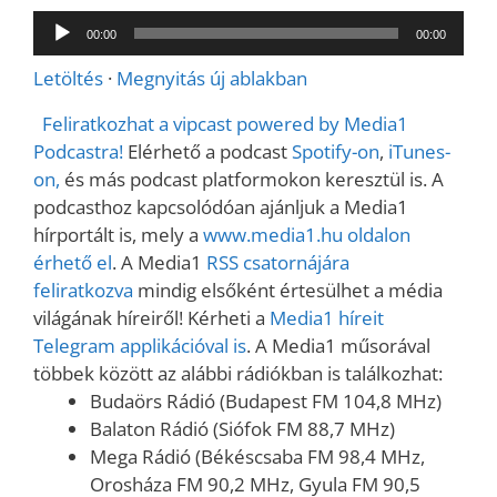
Audió
00:00
00:00
lejátszó
Letöltés
·
Megnyitás új ablakban
Feliratkozhat a vipcast powered by Media1
Podcastra!
Elérhető a podcast
Spotify-on
,
iTunes-
on,
és más podcast platformokon keresztül is. A
podcasthoz kapcsolódóan ajánljuk a Media1
hírportált is, mely a
www.media1.hu oldalon
érhető el
. A Media1
RSS csatornájára
feliratkozva
mindig elsőként értesülhet a média
világának híreiről! Kérheti a
Media1 híreit
Telegram applikációval is
. A Media1 műsorával
többek között az alábbi rádiókban is találkozhat:
Budaörs Rádió (Budapest FM 104,8 MHz)
Balaton Rádió (Siófok FM 88,7 MHz)
Mega Rádió (Békéscsaba FM 98,4 MHz,
Orosháza FM 90,2 MHz, Gyula FM 90,5