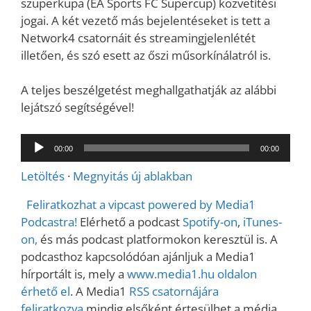
szuperkupa (EA Sports FC Supercup) közvetítési
jogai. A két vezető más bejelentéseket is tett a
Network4 csatornáit és streamingjelenlétét
illetően, és szó esett az őszi műsorkínálatról is.
A teljes beszélgetést meghallgathatják az alábbi
lejátszó segítségével!
Audió
00:00
00:00
lejátszó
Letöltés
·
Megnyitás új ablakban
Feliratkozhat a vipcast powered by Media1
Podcastra!
Elérhető a podcast
Spotify-on
,
iTunes-
on,
és más podcast platformokon keresztül is. A
podcasthoz kapcsolódóan ajánljuk a Media1
hírportált is, mely a
www.media1.hu oldalon
érhető el
. A Media1
RSS csatornájára
feliratkozva
mindig elsőként értesülhet a média