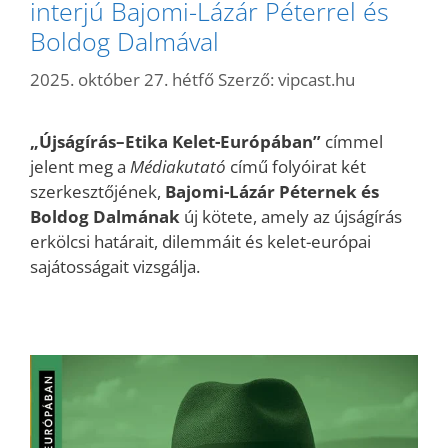
interjú Bajomi-Lázár Péterrel és
Boldog Dalmával
2025. október 27. hétfő
Szerző:
vipcast.hu
„Újságírás–Etika Kelet-Európában”
címmel
jelent meg a
Médiakutató
című folyóirat két
szerkesztőjének,
Bajomi-Lázár Péternek és
Boldog Dalmának
új kötete, amely az újságírás
erkölcsi határait, dilemmáit és kelet-európai
sajátosságait vizsgálja.