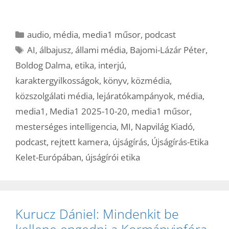
Kategória
audio
,
média
,
media1 műsor
,
podcast
Címkék
AI
,
álbajusz
,
állami média
,
Bajomi-Lázár Péter
,
Boldog Dalma
,
etika
,
interjú
,
karaktergyilkosságok
,
könyv
,
közmédia
,
közszolgálati média
,
lejáratókampányok
,
média
,
media1
,
Media1 2025-10-20
,
media1 műsor
,
mesterséges intelligencia
,
MI
,
Napvilág Kiadó
,
podcast
,
rejtett kamera
,
újságírás
,
Újságírás-Etika
Kelet-Európában
,
újságírói etika
Kurucz Dániel: Mindenkit be
kellene engedni a Kormányinfóra