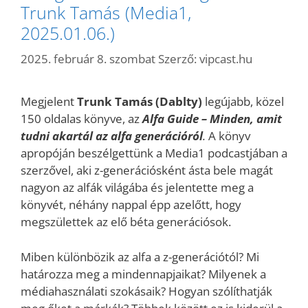
Trunk Tamás (Media1,
2025.01.06.)
2025. február 8. szombat
Szerző:
vipcast.hu
Megjelent
Trunk Tamás (Dablty)
legújabb, közel
150 oldalas könyve, az
Alfa Guide – Minden, amit
tudni akartál az alfa generációról
.
A könyv
apropóján beszélgettünk a Media1 podcastjában a
szerzővel, aki z-generációsként ásta bele magát
nagyon az alfák világába és jelentette meg a
könyvét, néhány nappal épp azelőtt, hogy
megszülettek az elő béta generációsok.
Miben különbözik az alfa a z-generációtól? Mi
határozza meg a mindennapjaikat? Milyenek a
médiahasználati szokásaik? Hogyan szólíthatják