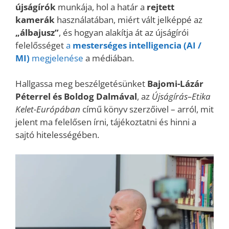
újságírók
munkája, hol a határ a
rejtett
kamerák
használatában, miért vált jelképpé az
„álbajusz”
, és hogyan alakítja át az újságírói
felelősséget
a
mesterséges intelligencia
(AI /
MI)
megjelenése
a médiában.
Hallgassa meg beszélgetésünket
Bajomi-Lázár
Péterrel és Boldog Dalmával
, az
Újságírás–Etika
Kelet-Európában
című könyv szerzőivel – arról, mit
jelent ma felelősen írni, tájékoztatni és hinni a
sajtó hitelességében.