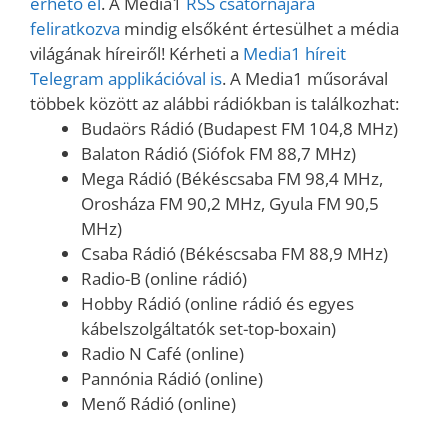
érhető el
. A Media1
RSS csatornájára
feliratkozva
mindig elsőként értesülhet a média
világának híreiről! Kérheti a
Media1 híreit
Telegram applikációval is
. A Media1 műsorával
többek között az alábbi rádiókban is találkozhat:
Budaörs Rádió (Budapest FM 104,8 MHz)
Balaton Rádió (Siófok FM 88,7 MHz)
Mega Rádió (Békéscsaba FM 98,4 MHz,
Orosháza FM 90,2 MHz, Gyula FM 90,5
MHz)
Csaba Rádió (Békéscsaba FM 88,9 MHz)
Radio-B (online rádió)
Hobby Rádió (online rádió és egyes
kábelszolgáltatók set-top-boxain)
Radio N Café (online)
Pannónia Rádió (online)
Menő Rádió (online)