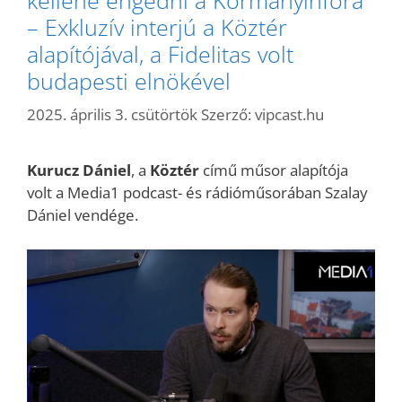
– Exkluzív interjú a Köztér
alapítójával, a Fidelitas volt
budapesti elnökével
2025. április 3. csütörtök
Szerző:
vipcast.hu
Kurucz Dániel
, a
Köztér
című műsor alapítója
volt a Media1 podcast- és rádióműsorában Szalay
Dániel vendége.