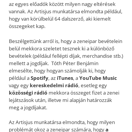
az egyes előadók között milyen nagy eltérések
vannak. Az Artisjus munkatársa elmondta például,
hogy van körülbelül 64 dalszerző, aki kiemelt
összegeket kap.
Beszélgettünk arról is, hogy a zeneipar bevételein
belül mekkora szeletet tesznek ki a különböző
bevételek (például fellépti díjak, merchandise stb.)
mellett a jogdíjak. Tóth Péter Benjámin
elmesélte, hogy hogyan számolják ki, hogy
például a
Spotify
, az
iTunes
, a
YouTube Music
vagy egy
kereskedelmi rádió
, esetleg egy
közösségi rádió
mekkora összeget fizet a zenei
lejátszások után, illetve mi alapján határozzák
meg a jogdíjakat.
Az Artisjus munkatársa elmondta, hogy milyen
problémát okoz a zeneipar számára, hogy
a