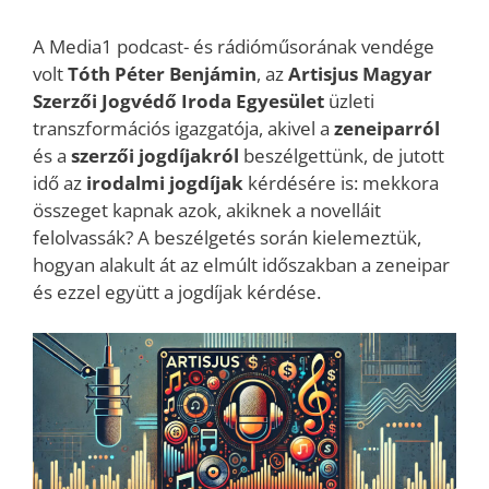
A Media1 podcast- és rádióműsorának vendége
volt
Tóth Péter Benjámin
, az
Artisjus Magyar
Szerzői Jogvédő Iroda Egyesület
üzleti
transzformációs igazgatója, akivel a
zeneiparról
és a
szerzői jogdíjakról
beszélgettünk, de jutott
idő az
irodalmi jogdíjak
kérdésére is: mekkora
összeget kapnak azok, akiknek a novelláit
felolvassák? A beszélgetés során kielemeztük,
hogyan alakult át az elmúlt időszakban a zeneipar
és ezzel együtt a jogdíjak kérdése.