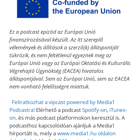
Ez a podcast epizód az Európai Unió
finanszírozásával készült. Az itt szereplő
vélemények és állítások a szerző(k) álláspontját
tükrözik, és nem feltétlenül egyeznek meg az
Európai Unió vagy az Európai Oktatási és Kulturális
Végrehajtó Ügynökség (EACEA) hivatalos
álláspontjával. Sem az Európai Unió, sem az EACEA
nem vonható felelősségre miattuk.
Feliratkozhat a vipcast powered by Media1
Podcastra!
Elérhető a podcast
Spotify-on
,
iTunes-
on,
és más podcast platformokon keresztül is. A
podcasthoz kapcsolódóan ajánljuk a Media1
hírportált is, mely a
www.media1.hu oldalon