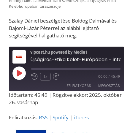
Boldog Dalma, a Médiakutató szerkesztője, az Újságírás-Etika
Kelet-Európában társszerzője
Szalay Dániel beszélgetése Boldog Dalmával és
Bajomi-Lázár Péterrel az alábbi lejátszó
segítségével hallgatható meg.
vipcast.hu powered by Media1
Újságírás-Etika Kelet-Európában – interjú Bajomi-Lázár Péterrel és Boldog Dalmával
Play
1x
00:00
/
45:49
Episode
FELIRATKOZÁS
MEGOSZTÁS
Időtartam: 45:49
|
Rögzítve ekkor: 2025. október
MEGOSZT
26. vasárnap
RSS
Spotify
ÁS
iTunes
LINK
Feliratkozás:
RSS
|
Spotify
|
iTunes
RSS FEED
EMBED