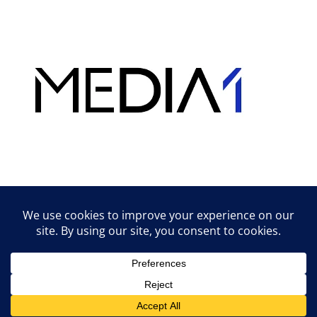
Hirdetés
Lifestyle tippek & trükkök
© 2026 vipcast.hu powered by Media1
• Készült
GeneratePress