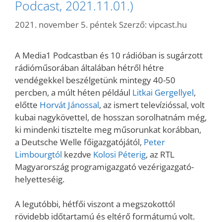
Podcast, 2021.11.01.)
2021. november 5. péntek
Szerző:
vipcast.hu
A Media1 Podcastban és 10 rádióban is sugárzott
rádióműsorában általában hétről hétre
vendégekkel beszélgetünk mintegy 40-50
percben, a múlt héten például
Litkai Gergellyel
,
előtte
Horvát Jánossal
, az ismert televízióssal, volt
kubai nagykövettel, de hosszan sorolhatnám még,
ki mindenki tisztelte meg műsorunkat korábban,
a Deutsche Welle főigazgatójától,
Peter
Limbourgtól
kezdve
Kolosi Péterig
, az RTL
Magyarország programigazgató vezérigazgató-
helyetteséig.
A legutóbbi, hétfői viszont a megszokottól
rövidebb időtartamú és eltérő formátumú volt.