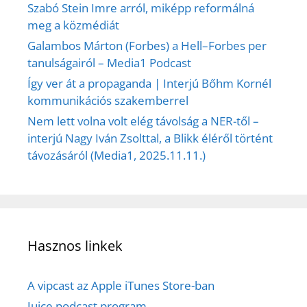
Szabó Stein Imre arról, miképp reformálná
meg a közmédiát
Galambos Márton (Forbes) a Hell–Forbes per
tanulságairól – Media1 Podcast
Így ver át a propaganda | Interjú Bőhm Kornél
kommunikációs szakemberrel
Nem lett volna volt elég távolság a NER-től –
interjú Nagy Iván Zsolttal, a Blikk éléről történt
távozásáról (Media1, 2025.11.11.)
Hasznos linkek
A vipcast az Apple iTunes Store-ban
Juice podcast program