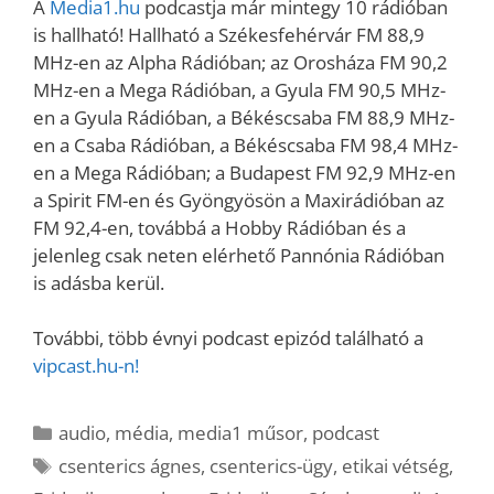
A
Media1.hu
podcastja már mintegy 10 rádióban
is hallható! Hallható a Székesfehérvár FM 88,9
MHz-en az Alpha Rádióban; az Orosháza FM 90,2
MHz-en a Mega Rádióban, a Gyula FM 90,5 MHz-
en a Gyula Rádióban, a Békéscsaba FM 88,9 MHz-
en a Csaba Rádióban, a Békéscsaba FM 98,4 MHz-
en a Mega Rádióban; a Budapest FM 92,9 MHz-en
a Spirit FM-en és Gyöngyösön a Maxirádióban az
FM 92,4-en, továbbá a Hobby Rádióban és a
jelenleg csak neten elérhető Pannónia Rádióban
is adásba kerül.
További, több évnyi podcast epizód található a
vipcast.hu-n!
Kategória
audio
,
média
,
media1 műsor
,
podcast
Címkék
csenterics ágnes
,
csenterics-ügy
,
etikai vétség
,