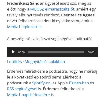
Friderikusz Sándor
ügyéről esett szó, még az
előtt, hogy a
MÚOSZ elmarasztalta őt
, amiért egy
tavaly elhunyt tévés rendező,
Csenterics Ágnes
nevét felhasználva adott ki nyilatkozatot, amit a
Media1 leplezett le
.
A beszélgetés a lejátszó segítségével indítható!
Audió
00:00
00:00
lejátszó
Letöltés
·
Megnyitás új ablakban
Érdemes feliratkozni a podcastra, hogy ne maradj
le a következő epizódról sem! Elérhető a
podcastunk a
Spotify-on
, az Apple
iTunes-ban
és
RSS segítségével
is. Érdemes feliratkozni a
Media1 napi hírlevelére
is!