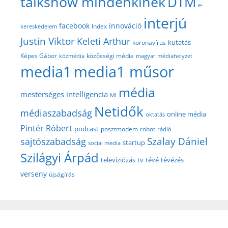
talkshow mindenkinek
DTM
e-
interjú
facebook
innováció
Index
kereskedelem
Justin Viktor
Keleti Arthur
kutatás
koronavírus
közösségi média
Képes Gábor
közmédia
magyar médiahelyzet
media1
media1 műsor
média
mesterséges intelligencia
MI
Netidők
médiaszabadság
online média
oktatás
Pintér Róbert
podcast
posztmodem
robot
rádió
Szalay Dániel
sajtószabadság
startup
social media
Szilágyi Árpád
televíziózás
tv
tévé
tévézés
verseny
újságírás