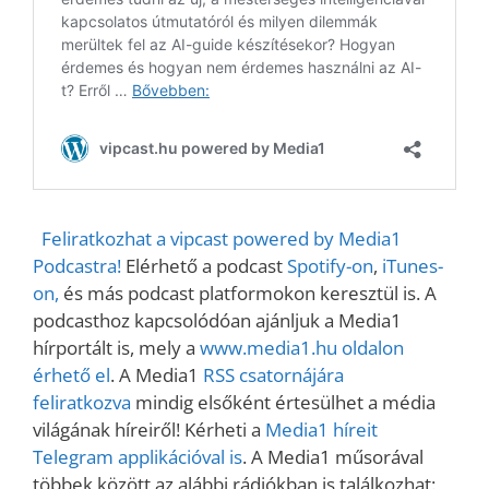
Feliratkozhat a vipcast powered by Media1
Podcastra!
Elérhető a podcast
Spotify-on
,
iTunes-
on,
és más podcast platformokon keresztül is. A
podcasthoz kapcsolódóan ajánljuk a Media1
hírportált is, mely a
www.media1.hu oldalon
érhető el
. A Media1
RSS csatornájára
feliratkozva
mindig elsőként értesülhet a média
világának híreiről! Kérheti a
Media1 híreit
Telegram applikációval is
. A Media1 műsorával
többek között az alábbi rádiókban is találkozhat: