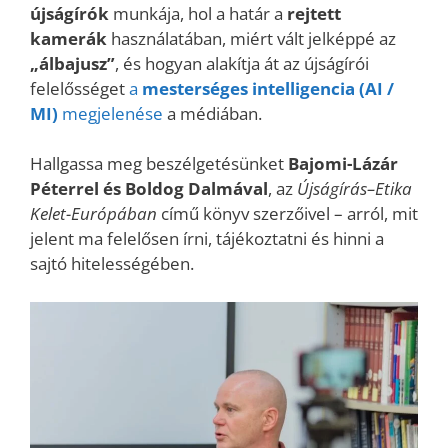
újságírók
munkája, hol a határ a
rejtett
kamerák
használatában, miért vált jelképpé az
„álbajusz”
, és hogyan alakítja át az újságírói
felelősséget
a
mesterséges intelligencia
(AI /
MI)
megjelenése
a médiában.
Hallgassa meg beszélgetésünket
Bajomi-Lázár
Péterrel és Boldog Dalmával
, az
Újságírás–Etika
Kelet-Európában
című könyv szerzőivel – arról, mit
jelent ma felelősen írni, tájékoztatni és hinni a
sajtó hitelességében.