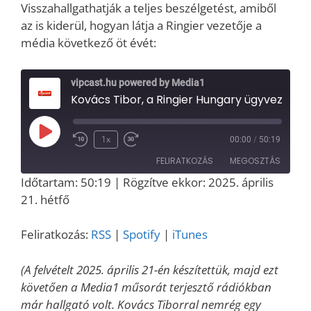
Visszahallgathatják a teljes beszélgetést, amiből
az is kiderül, hogyan látja a Ringier vezetője a
média következő öt évét:
vipcast.hu powered by Media1
Kovács Tibor, a Ringier Hungary ügyvezető igazgatója a Media1-ben: a nyomtatott sajtó jövőjéről, a Blikk megújulásáról és a 
Play
1x
00:00
/
50:19
Episode
FELIRATKOZÁS
MEGOSZTÁS
Időtartam: 50:19
|
Rögzítve ekkor: 2025. április
MEGOSZT
21. hétfő
RSS
Spotify
ÁS
iTunes
LINK
Feliratkozás:
RSS
|
Spotify
|
iTunes
RSS FEED
EMBED
(A felvételt 2025. április 21-én készítettük, majd ezt
követően a Media1 műsorát terjesztő rádiókban
már hallgató volt. Kovács Tiborral nemrég egy