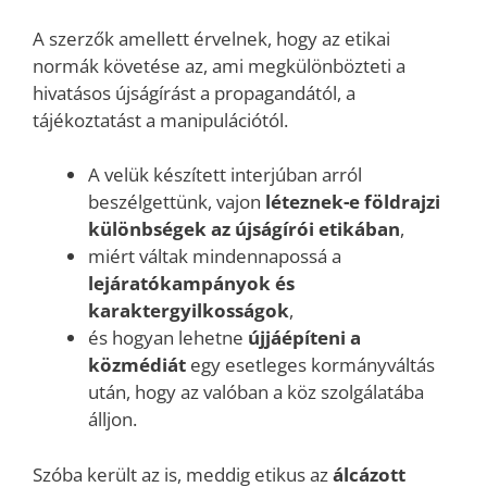
A szerzők amellett érvelnek, hogy az etikai
normák követése az, ami megkülönbözteti a
hivatásos újságírást a propagandától, a
tájékoztatást a manipulációtól.
A velük készített interjúban arról
beszélgettünk, vajon
léteznek-e földrajzi
különbségek az újságírói etikában
,
miért váltak mindennapossá a
lejáratókampányok és
karaktergyilkosságok
,
és hogyan lehetne
újjáépíteni a
közmédiát
egy esetleges kormányváltás
után, hogy az valóban a köz szolgálatába
álljon.
Szóba került az is, meddig etikus az
álcázott