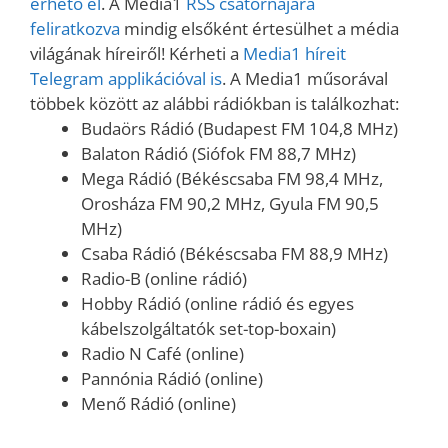
érhető el
. A Media1
RSS csatornájára
feliratkozva
mindig elsőként értesülhet a média
világának híreiről! Kérheti a
Media1 híreit
Telegram applikációval is
. A Media1 műsorával
többek között az alábbi rádiókban is találkozhat:
Budaörs Rádió (Budapest FM 104,8 MHz)
Balaton Rádió (Siófok FM 88,7 MHz)
Mega Rádió (Békéscsaba FM 98,4 MHz,
Orosháza FM 90,2 MHz, Gyula FM 90,5
MHz)
Csaba Rádió (Békéscsaba FM 88,9 MHz)
Radio-B (online rádió)
Hobby Rádió (online rádió és egyes
kábelszolgáltatók set-top-boxain)
Radio N Café (online)
Pannónia Rádió (online)
Menő Rádió (online)