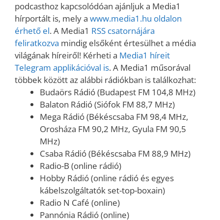
podcasthoz kapcsolódóan ajánljuk a Media1
hírportált is, mely a
www.media1.hu oldalon
érhető el
. A Media1
RSS csatornájára
feliratkozva
mindig elsőként értesülhet a média
világának híreiről! Kérheti a
Media1 híreit
Telegram applikációval is
. A Media1 műsorával
többek között az alábbi rádiókban is találkozhat:
Budaörs Rádió (Budapest FM 104,8 MHz)
Balaton Rádió (Siófok FM 88,7 MHz)
Mega Rádió (Békéscsaba FM 98,4 MHz,
Orosháza FM 90,2 MHz, Gyula FM 90,5
MHz)
Csaba Rádió (Békéscsaba FM 88,9 MHz)
Radio-B (online rádió)
Hobby Rádió (online rádió és egyes
kábelszolgáltatók set-top-boxain)
Radio N Café (online)
Pannónia Rádió (online)