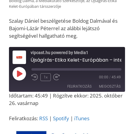
Boldog Dalma, a Médiakutató szerkesztője, az Újságírás-Etika
Kelet-Európában társszerzője
Szalay Dániel beszélgetése Boldog Dalmával és
Bajomi-Lázár Péterrel az alábbi lejátszó
segítségével hallgatható meg.
vipcast.hu powered by Media1
Újságírás-Etika Kelet-Európában – interjú Bajomi-Lázár Péterrel és Boldog Dalmával
Play
1x
00:00
/
45:49
Episode
FELIRATKOZÁS
MEGOSZTÁS
Időtartam: 45:49
|
Rögzítve ekkor: 2025. október
MEGOSZT
26. vasárnap
RSS
Spotify
ÁS
iTunes
LINK
Feliratkozás:
RSS
|
Spotify
|
iTunes
RSS FEED
EMBED