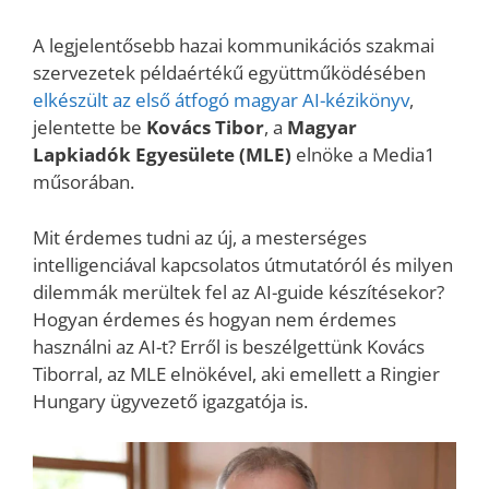
A legjelentősebb hazai kommunikációs szakmai
szervezetek példaértékű együttműködésében
elkészült az első átfogó magyar AI-kézikönyv
,
jelentette be
Kovács Tibor
, a
Magyar
Lapkiadók Egyesülete (MLE)
elnöke a Media1
műsorában.
Mit érdemes tudni az új, a mesterséges
intelligenciával kapcsolatos útmutatóról és milyen
dilemmák merültek fel az AI-guide készítésekor?
Hogyan érdemes és hogyan nem érdemes
használni az AI-t? Erről is beszélgettünk Kovács
Tiborral, az MLE elnökével, aki emellett a Ringier
Hungary ügyvezető igazgatója is.