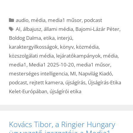
Kategória
audio
,
média
,
media1 műsor
,
podcast
Címkék
AI
,
álbajusz
,
állami média
,
Bajomi-Lázár Péter
,
Boldog Dalma
,
etika
,
interjú
,
karaktergyilkosságok
,
könyv
,
közmédia
,
közszolgálati média
,
lejáratókampányok
,
média
,
media1
,
Media1 2025-10-20
,
media1 műsor
,
mesterséges intelligencia
,
MI
,
Napvilág Kiadó
,
podcast
,
rejtett kamera
,
újságírás
,
Újságírás-Etika
Kelet-Európában
,
újságírói etika
Kovács Tibor, a Ringier Hungary
ügyvezető igazgatója a Media1-