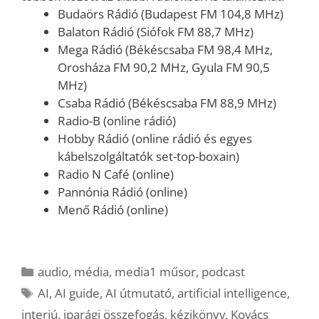
Budaörs Rádió (Budapest FM 104,8 MHz)
Balaton Rádió (Siófok FM 88,7 MHz)
Mega Rádió (Békéscsaba FM 98,4 MHz,
Orosháza FM 90,2 MHz, Gyula FM 90,5
MHz)
Csaba Rádió (Békéscsaba FM 88,9 MHz)
Radio-B (online rádió)
Hobby Rádió (online rádió és egyes
kábelszolgáltatók set-top-boxain)
Radio N Café (online)
Pannónia Rádió (online)
Menő Rádió (online)
Kategória
audio
,
média
,
media1 műsor
,
podcast
Címkék
AI
,
AI guide
,
AI útmutató
,
artificial intelligence
,
interjú
,
iparági összefogás
,
kézikönyv
,
Kovács