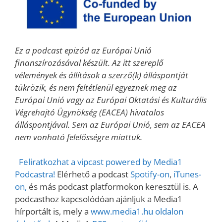
Ez a podcast epizód az Európai Unió
finanszírozásával készült. Az itt szereplő
vélemények és állítások a szerző(k) álláspontját
tükrözik, és nem feltétlenül egyeznek meg az
Európai Unió vagy az Európai Oktatási és Kulturális
Végrehajtó Ügynökség (EACEA) hivatalos
álláspontjával. Sem az Európai Unió, sem az EACEA
nem vonható felelősségre miattuk.
Feliratkozhat a vipcast powered by Media1
Podcastra!
Elérhető a podcast
Spotify-on
,
iTunes-
on,
és más podcast platformokon keresztül is. A
podcasthoz kapcsolódóan ajánljuk a Media1
hírportált is, mely a
www.media1.hu oldalon