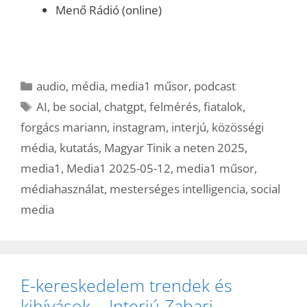
Menő Rádió (online)
Kategória
audio
,
média
,
media1 műsor
,
podcast
Címkék
AI
,
be social
,
chatgpt
,
felmérés
,
fiatalok
,
forgács mariann
,
instagram
,
interjú
,
közösségi
média
,
kutatás
,
Magyar Tinik a neten 2025
,
media1
,
Media1 2025-05-12
,
media1 műsor
,
médiahasználat
,
mesterséges intelligencia
,
social
media
E-kereskedelem trendek és
kihívások – Interjú Zabari