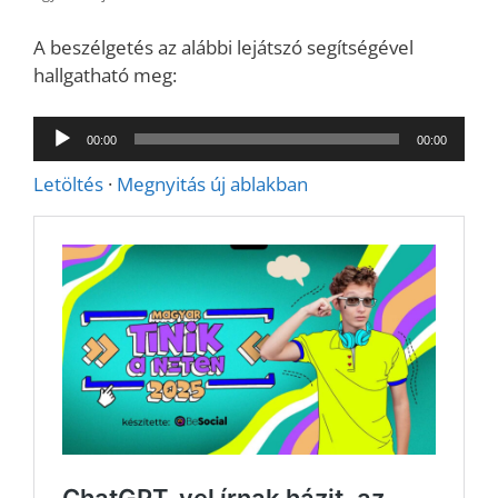
A beszélgetés az alábbi lejátszó segítségével
hallgatható meg:
Audió
00:00
00:00
lejátszó
Letöltés
·
Megnyitás új ablakban