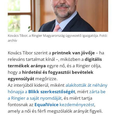
Kovács Tibor, a Ringier Magyarország ügyvezető igazgatója. Fotó:
archív
Kovács Tibor szerint a
printnek van jövője
– ha
releváns tartalmat kínál –, miközben a
digitális
termékek aránya
egyre nő, és a Ringier célja,
hogy a
hirdetési és fogyasztói bevételek
egyensúlyát
megőrizze.
Az interjúból kiderül, miként
alakították át néhány
hónapja a
Blikk szerkesztőségét
, miért
zárta be
a Ringier a saját nyomdáját
, és miért tartja
fontosnak az
EqualVoice
kezdeményezést
,
amely a női és férfi megszólalók arányát figyeli.