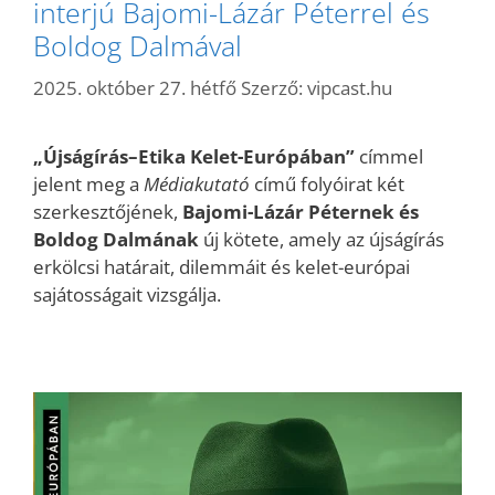
interjú Bajomi-Lázár Péterrel és
Boldog Dalmával
2025. október 27. hétfő
Szerző:
vipcast.hu
„Újságírás–Etika Kelet-Európában”
címmel
jelent meg a
Médiakutató
című folyóirat két
szerkesztőjének,
Bajomi-Lázár Péternek és
Boldog Dalmának
új kötete, amely az újságírás
erkölcsi határait, dilemmáit és kelet-európai
sajátosságait vizsgálja.