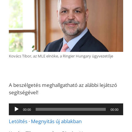
Kovács Tibor, az MLE elnöke, a Ringier Hungary ügyvezetője
A beszélgetés meghallgatható az alábbi lejátszó
segítségével!
Audió
00:00
00:00
lejátszó
Letöltés
·
Megnyitás új ablakban