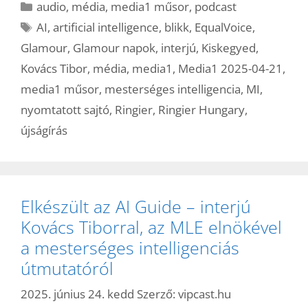
Kategória
audio
,
média
,
media1 műsor
,
podcast
Címkék
AI
,
artificial intelligence
,
blikk
,
EqualVoice
,
Glamour
,
Glamour napok
,
interjú
,
Kiskegyed
,
Kovács Tibor
,
média
,
media1
,
Media1 2025-04-21
,
media1 műsor
,
mesterséges intelligencia
,
MI
,
nyomtatott sajtó
,
Ringier
,
Ringier Hungary
,
újságírás
Elkészült az AI Guide – interjú
Kovács Tiborral, az MLE elnökével
a mesterséges intelligenciás
útmutatóról
2025. június 24. kedd
Szerző:
vipcast.hu