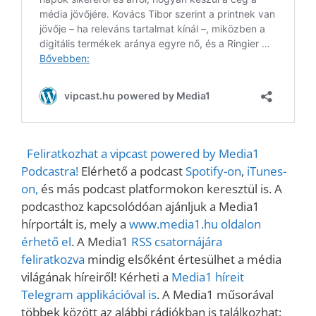
Feliratkozhat a vipcast powered by Media1
Podcastra!
Elérhető a podcast
Spotify-on
,
iTunes-
on,
és más podcast platformokon keresztül is. A
podcasthoz kapcsolódóan ajánljuk a Media1
hírportált is, mely a
www.media1.hu oldalon
érhető el
. A Media1
RSS csatornájára
feliratkozva
mindig elsőként értesülhet a média
világának híreiről! Kérheti a
Media1 híreit
Telegram applikációval is
. A Media1 műsorával
többek között az alábbi rádiókban is találkozhat: