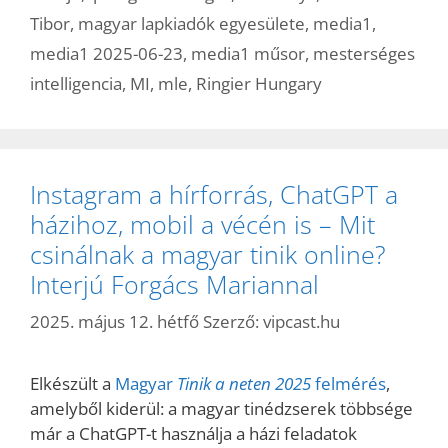
Tibor
,
magyar lapkiadók egyesülete
,
media1
,
media1 2025-06-23
,
media1 műsor
,
mesterséges
intelligencia
,
MI
,
mle
,
Ringier Hungary
Instagram a hírforrás, ChatGPT a
házihoz, mobil a vécén is – Mit
csinálnak a magyar tinik online?
Interjú Forgács Mariannal
2025. május 12. hétfő
Szerző:
vipcast.hu
Elkészült a
Magyar
Tinik a neten 2025
felmérés
,
amelyből kiderül: a magyar tinédzserek többsége
már a ChatGPT-t használja a házi feladatok