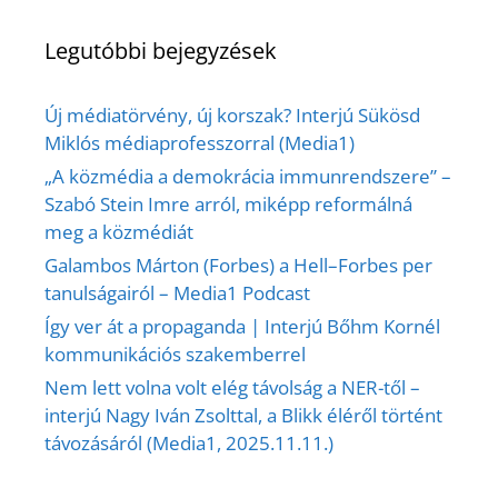
Legutóbbi bejegyzések
Új médiatörvény, új korszak? Interjú Sükösd
Miklós médiaprofesszorral (Media1)
„A közmédia a demokrácia immunrendszere” –
Szabó Stein Imre arról, miképp reformálná
meg a közmédiát
Galambos Márton (Forbes) a Hell–Forbes per
tanulságairól – Media1 Podcast
Így ver át a propaganda | Interjú Bőhm Kornél
kommunikációs szakemberrel
Nem lett volna volt elég távolság a NER-től –
interjú Nagy Iván Zsolttal, a Blikk éléről történt
távozásáról (Media1, 2025.11.11.)