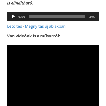
is elindítható.
Audió
00:00
00:00
lejátszó
Letöltés
·
Megnyitás új ablakban
Van videónk is a műsorról: