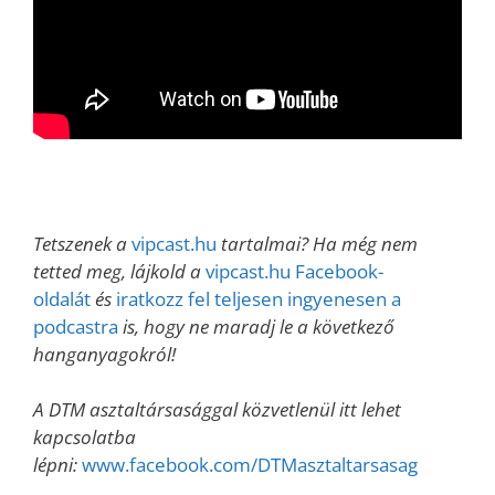
Tetszenek a
vipcast.hu
tartalmai? Ha még nem
tetted meg, lájkold a
vipcast.hu Facebook-
oldalát
és
iratkozz fel teljesen ingyenesen a
podcastra
is, hogy ne maradj le a következő
hanganyagokról!
A DTM asztaltársasággal közvetlenül itt lehet
kapcsolatba
lépni:
www.facebook.com/DTMasztaltarsasag