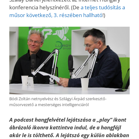
konferencia helyszínéről. (De
a teljes tudósítás a
műsor következő, 3. részében hallható
!)
Bódi Zoltán netnyelvész és Szilágyi Árpád szerkesztő-
műsorvezető a mesterséges intelligenciáról
A podcast hangfelvétel lejátszása a „play” ikont
ábrázoló ikonra kattintva indul, de a hangfájl
akár le is tölthető. A lejátszó egy külön ablakban