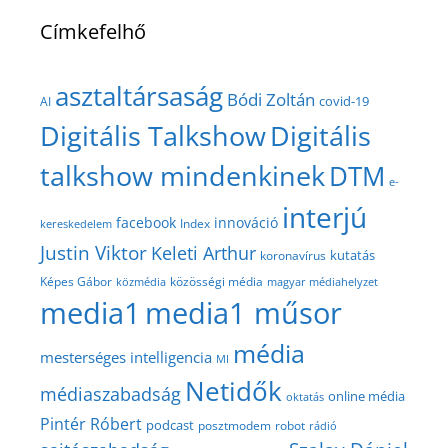
Címkefelhő
asztaltársaság
Bódi Zoltán
covid-19
AI
Digitális Talkshow
Digitális
talkshow mindenkinek
DTM
e-
interjú
facebook
innováció
Index
kereskedelem
Justin Viktor
Keleti Arthur
kutatás
koronavírus
közösségi média
Képes Gábor
közmédia
magyar médiahelyzet
media1
media1 műsor
média
mesterséges intelligencia
MI
Netidők
médiaszabadság
online média
oktatás
Pintér Róbert
podcast
posztmodem
robot
rádió