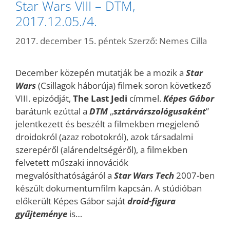
Star Wars VIII – DTM,
2017.12.05./4.
2017. december 15. péntek
Szerző:
Nemes Cilla
December közepén mutatják be a mozik a
Star
Wars
(Csillagok háborúja) filmek soron következő
VIII. epizódját,
The Last Jedi
címmel.
Képes Gábor
barátunk ezúttal a
DTM
„
sztárvárszológusaként
”
jelentkezett és beszélt a filmekben megjelenő
droidokról (azaz robotokról), azok társadalmi
szerepéről (alárendeltségéről), a filmekben
felvetett műszaki innovációk
megvalósíthatóságáról a
Star Wars Tech
2007-ben
készült dokumentumfilm kapcsán. A stúdióban
előkerült Képes Gábor saját
droid-figura
gyűjteménye
is…