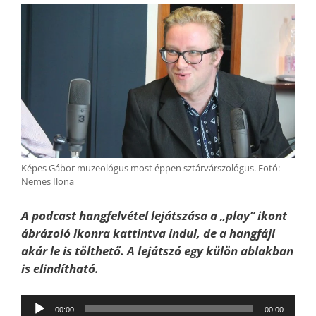
Képes Gábor muzeológus most éppen sztárvárszológus. Fotó:
Nemes Ilona
A podcast hangfelvétel lejátszása a „play” ikont
ábrázoló ikonra kattintva indul, de a hangfájl
akár le is tölthető. A lejátszó egy külön ablakban
is elindítható.
Audió
00:00
00:00