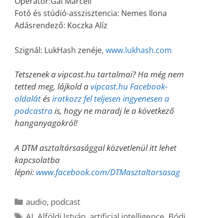
Operatőr:Gál Marcell
Fotó és stúdió-asszisztencia:
Nemes Ilona
Adásrendező: Koczka Alíz
Szignál: LukHash zenéje,
www.lukhash.com
Tetszenek a vipcast.hu tartalmai? Ha még nem
tetted meg, lájkold a
vipcast.hu Facebook-
oldalát
és
iratkozz fel teljesen ingyenesen a
podcastra
is, hogy ne maradj le a következő
hanganyagokról!
A DTM asztaltársasággal közvetlenül itt lehet
kapcsolatba
lépni:
www.facebook.com/DTMasztaltarsasag
Kategória
audio
,
podcast
Címkék
AI
,
Alföldi István
,
artificial intelligence
,
Bódi