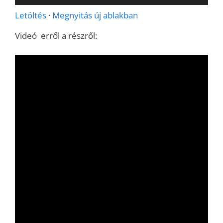
lejátszó
Letöltés
·
Megnyitás új ablakban
Videó erről a részről: