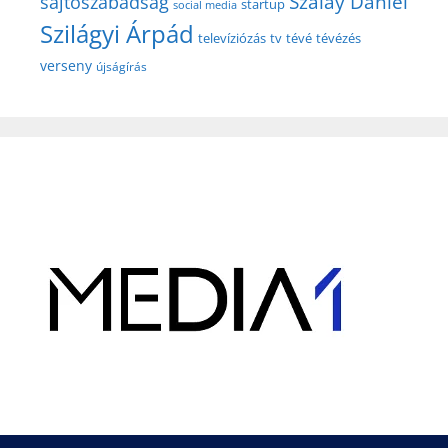
Szalay Dániel
sajtószabadság
startup
social media
Szilágyi Árpád
televíziózás
tv
tévé
tévézés
verseny
újságírás
Hirdetés