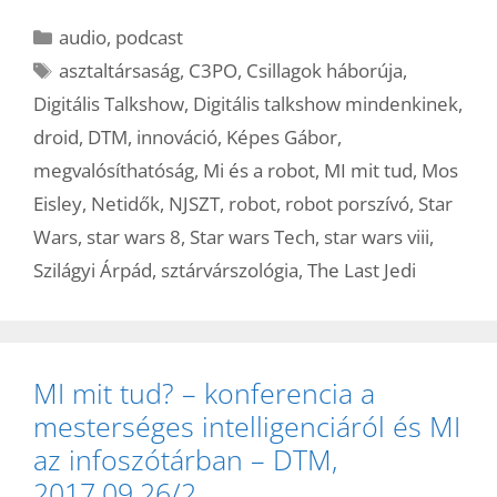
Kategória
audio
,
podcast
Címkék
asztaltársaság
,
C3PO
,
Csillagok háborúja
,
Digitális Talkshow
,
Digitális talkshow mindenkinek
,
droid
,
DTM
,
innováció
,
Képes Gábor
,
megvalósíthatóság
,
Mi és a robot
,
MI mit tud
,
Mos
Eisley
,
Netidők
,
NJSZT
,
robot
,
robot porszívó
,
Star
Wars
,
star wars 8
,
Star wars Tech
,
star wars viii
,
Szilágyi Árpád
,
sztárvárszológia
,
The Last Jedi
MI mit tud? – konferencia a
mesterséges intelligenciáról és MI
az infoszótárban – DTM,
2017.09.26/2.