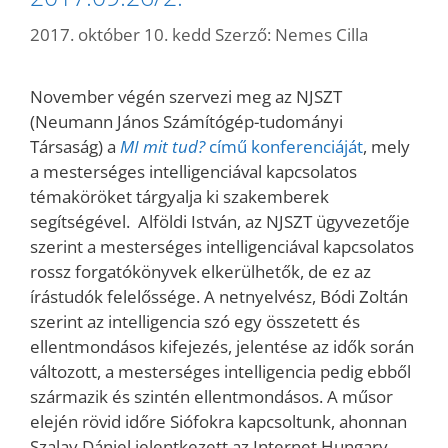
2017. október 10. kedd
Szerző:
Nemes Cilla
November végén szervezi meg az NJSZT
(Neumann János Számítógép-tudományi
Társaság) a
MI mit tud?
című konferenciáját
, mely
a mesterséges intelligenciával kapcsolatos
témaköröket tárgyalja ki szakemberek
segítségével. Alföldi István, az NJSZT ügyvezetője
szerint a mesterséges intelligenciával kapcsolatos
rossz forgatókönyvek elkerülhetők, de ez az
írástudók felelőssége. A netnyelvész, Bódi Zoltán
szerint az intelligencia szó egy összetett és
ellentmondásos kifejezés, jelentése az idők során
változott, a mesterséges intelligencia pedig ebből
származik és szintén ellentmondásos. A műsor
elején rövid időre Siófokra kapcsoltunk, ahonnan
Szalay Dániel jelentkezett az Internet Hungary