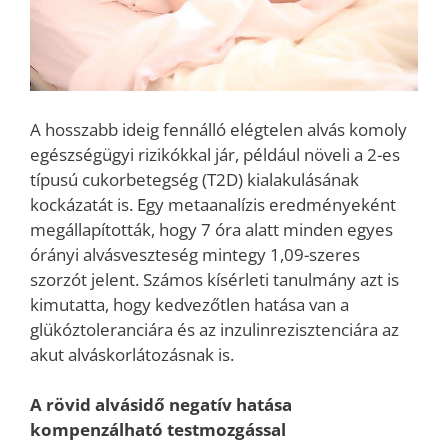
A hosszabb ideig fennálló elégtelen alvás komoly
egészségügyi rizikókkal jár, például növeli a 2-es
típusú cukorbetegség (T2D) kialakulásának
kockázatát is. Egy metaanalízis eredményeként
megállapították, hogy 7 óra alatt minden egyes
órányi alvásveszteség mintegy 1,09-szeres
szorzót jelent. Számos kísérleti tanulmány azt is
kimutatta, hogy kedvezőtlen hatása van a
glükóztoleranciára és az inzulinrezisztenciára az
akut alváskorlátozásnak is.
A rövid alvásidő negatív hatása
kompenzálható testmozgással