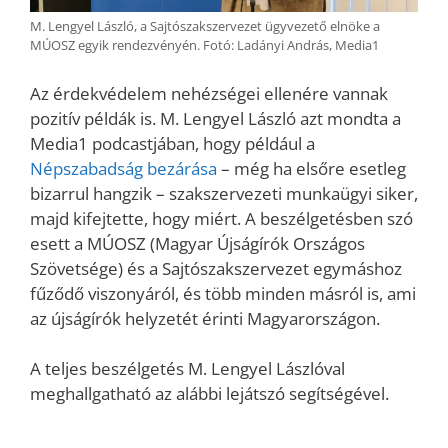
M. Lengyel László, a Sajtószakszervezet ügyvezető elnöke a
MÚOSZ egyik rendezvényén. Fotó: Ladányi András, Media1
Az érdekvédelem nehézségei ellenére vannak
pozitív példák is. M. Lengyel László azt mondta a
Media1 podcastjában, hogy például a
Népszabadság bezárása
– még ha elsőre esetleg
bizarrul hangzik – szakszervezeti munkaügyi siker,
majd kifejtette, hogy miért. A beszélgetésben szó
esett a MÚOSZ (Magyar Újságírók Országos
Szövetsége) és a Sajtószakszervezet egymáshoz
fűződő viszonyáról, és több minden másról is, ami
az újságírók helyzetét érinti Magyarországon.
A teljes beszélgetés M. Lengyel Lászlóval
meghallgatható az alábbi lejátszó segítségével.