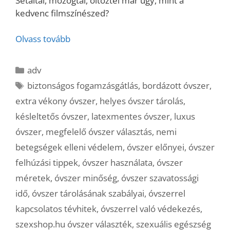
Sétáltál, mozogtál, öltöztél már úgy, mint a
kedvenc filmszínészed?
Olvass tovább
Kategória
adv
Címkék
biztonságos fogamzásgátlás
,
bordázott óvszer
,
extra vékony óvszer
,
helyes óvszer tárolás
,
késleltetős óvszer
,
latexmentes óvszer
,
luxus
óvszer
,
megfelelő óvszer választás
,
nemi
betegségek elleni védelem
,
óvszer előnyei
,
óvszer
felhúzási tippek
,
óvszer használata
,
óvszer
méretek
,
óvszer minőség
,
óvszer szavatossági
idő
,
óvszer tárolásának szabályai
,
óvszerrel
kapcsolatos tévhitek
,
óvszerrel való védekezés
,
szexshop.hu óvszer választék
,
szexuális egészség