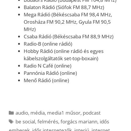
Balaton Rádió (Siófok FM 88,7 MHz)
Mega Rádió (Békéscsaba FM 98,4 MHz,
Orosháza FM 90,2 MHz, Gyula FM 90,5
MHz)
Csaba Rádió (Békéscsaba FM 88,9 MHz)
Radio-B (online rádió)
Hobby Rádió (online rádió és egyes
kábelszolgáltatók set-top-boxain)
Radio N Café (online)
Pannónia Rádió (online)
Menő Rádió (online)
Kategória
audio
,
média
,
media1 műsor
,
podcast
Címkék
be social
,
felmérés
,
forgács mariann
,
idős
emberek
,
idős internetezők
,
interjú
,
internet
,