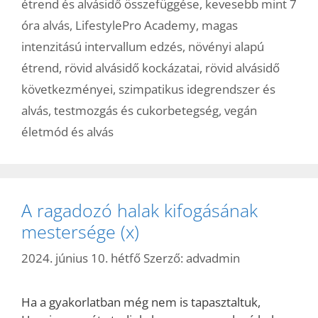
étrend és alvásidő összefüggése
,
kevesebb mint 7
óra alvás
,
LifestylePro Academy
,
magas
intenzitású intervallum edzés
,
növényi alapú
étrend
,
rövid alvásidő kockázatai
,
rövid alvásidő
következményei
,
szimpatikus idegrendszer és
alvás
,
testmozgás és cukorbetegség
,
vegán
életmód és alvás
A ragadozó halak kifogásának
mestersége (x)
2024. június 10. hétfő
Szerző:
advadmin
Ha a gyakorlatban még nem is tapasztaltuk,