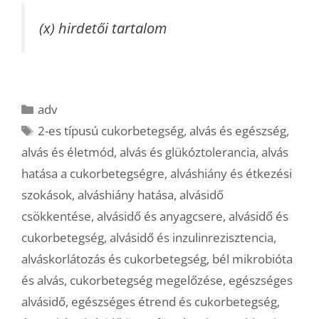
(x) hirdetői tartalom
Kategória
adv
Címkék
2-es típusú cukorbetegség
,
alvás és egészség
,
alvás és életmód
,
alvás és glükóztolerancia
,
alvás
hatása a cukorbetegségre
,
alváshiány és étkezési
szokások
,
alváshiány hatása
,
alvásidő
csökkentése
,
alvásidő és anyagcsere
,
alvásidő és
cukorbetegség
,
alvásidő és inzulinrezisztencia
,
alváskorlátozás és cukorbetegség
,
bél mikrobióta
és alvás
,
cukorbetegség megelőzése
,
egészséges
alvásidő
,
egészséges étrend és cukorbetegség
,