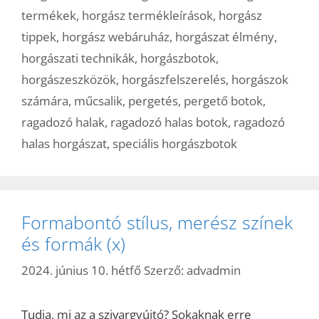
termékek
,
horgász termékleírások
,
horgász
tippek
,
horgász webáruház
,
horgászat élmény
,
horgászati technikák
,
horgászbotok
,
horgászeszközök
,
horgászfelszerelés
,
horgászok
számára
,
műcsalik
,
pergetés
,
pergető botok
,
ragadozó halak
,
ragadozó halas botok
,
ragadozó
halas horgászat
,
speciális horgászbotok
Formabontó stílus, merész színek
és formák (x)
2024. június 10. hétfő
Szerző:
advadmin
Tudja, mi az a szivargyújtó? Sokaknak erre