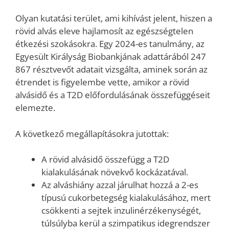
Olyan kutatási terület, ami kihívást jelent, hiszen a
rövid alvás eleve hajlamosít az egészségtelen
étkezési szokásokra. Egy 2024-es tanulmány, az
Egyesült Királyság Biobankjának adattárából 247
867 résztvevőt adatait vizsgálta, aminek során az
étrendet is figyelembe vette, amikor a rövid
alvásidő és a T2D előfordulásának összefüggéseit
elemezte.
A következő megállapításokra jutottak:
A rövid alvásidő összefügg a T2D
kialakulásának növekvő kockázatával.
Az alváshiány azzal járulhat hozzá a 2-es
típusú cukorbetegség kialakulásához, mert
csökkenti a sejtek inzulinérzékenységét,
túlsúlyba kerül a szimpatikus idegrendszer