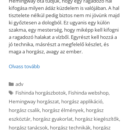
Hemingway óta tudjuk, hogy egy ragadozó hal
kifogása milyen ádáz küzdelem is valójában. A hal
tisztelete nélkül pedig biztos nem mi jövünk majd
ki győztesen a dologból. Ez ugyanis egy külön
szakma, egy mesterség, hogy miképp kell kifogni
a ragadozó halakat a vízből. Egyrészt kell hozzá a
jó technika, másrészt a megfelelő készlet, és
maga a horgász, avagy az ember.
Olvass tovább
Kategória
adv
Címkék
Fishinda horgászbotok
,
Fishinda webshop
,
Hemingway horgászat
,
horgász applikáció
,
horgász csalik
,
horgász élmények
,
horgász
eszköztár
,
horgász gyakorlat
,
horgász kiegészítők
,
horgász tanácsok
,
horgász technikák
,
horgász