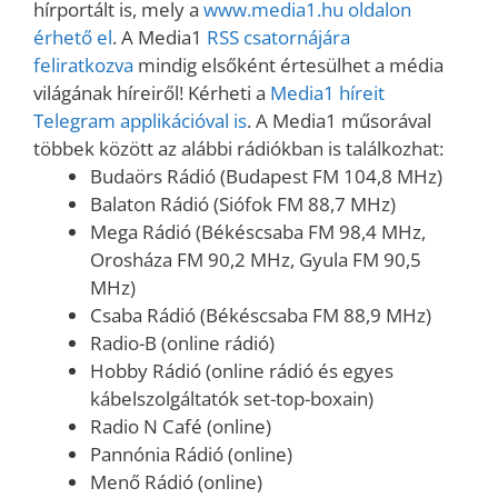
hírportált is, mely a
www.media1.hu oldalon
érhető el
. A Media1
RSS csatornájára
feliratkozva
mindig elsőként értesülhet a média
világának híreiről! Kérheti a
Media1 híreit
Telegram applikációval is
. A Media1 műsorával
többek között az alábbi rádiókban is találkozhat:
Budaörs Rádió (Budapest FM 104,8 MHz)
Balaton Rádió (Siófok FM 88,7 MHz)
Mega Rádió (Békéscsaba FM 98,4 MHz,
Orosháza FM 90,2 MHz, Gyula FM 90,5
MHz)
Csaba Rádió (Békéscsaba FM 88,9 MHz)
Radio-B (online rádió)
Hobby Rádió (online rádió és egyes
kábelszolgáltatók set-top-boxain)
Radio N Café (online)
Pannónia Rádió (online)
Menő Rádió (online)