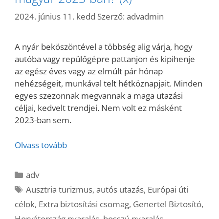
2024. június 11. kedd
Szerző:
advadmin
A nyár beköszöntével a többség alig várja, hogy
autóba vagy repülőgépre pattanjon és kipihenje
az egész éves vagy az elmúlt pár hónap
nehézségeit, munkával telt hétköznapjait. Minden
egyes szezonnak megvannak a maga utazási
céljai, kedvelt trendjei. Nem volt ez másként
2023-ban sem.
Olvass tovább
Kategória
adv
Címkék
Ausztria turizmus
,
autós utazás
,
Európai úti
célok
,
Extra biztosítási csomag
,
Genertel Biztosító
,
Horvátország nyaralás
,
hosszú nyaralás
,