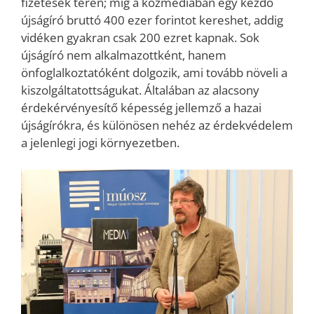
fizetések terén; míg a közmédiában egy kezdő
újságíró bruttó 400 ezer forintot kereshet, addig
vidéken gyakran csak 200 ezret kapnak. Sok
újságíró nem alkalmazottként, hanem
önfoglalkoztatóként dolgozik, ami tovább növeli a
kiszolgáltatottságukat. Általában az alacsony
érdekérvényesítő képesség jellemző a hazai
újságírókra, és különösen nehéz az érdekvédelem
a jelenlegi jogi környezetben.