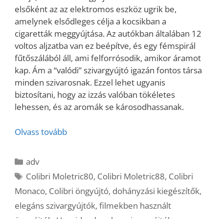
elsőként az az elektromos eszköz ugrik be,
amelynek elsődleges célja a kocsikban a
cigaretták meggyújtása. Az autókban általában 12
voltos aljzatba van ez beépítve, és egy fémspirál
fűtőszálából áll, ami felforrósodik, amikor áramot
kap. Ám a “valódi” szivargyújtó igazán fontos társa
minden szivarosnak. Ezzel lehet ugyanis
biztosítani, hogy az izzás valóban tökéletes
lehessen, és az aromák se károsodhassanak.
Olvass tovább
Kategória
adv
Címkék
Colibri Moletric80
,
Colibri Moletric88
,
Colibri
Monaco
,
Colibri öngyújtó
,
dohányzási kiegészítők
,
elegáns szivargyújtók
,
filmekben használt