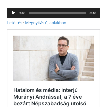
Audió
00:00
00:00
lejátszó
Letöltés
·
Megnyitás új ablakban