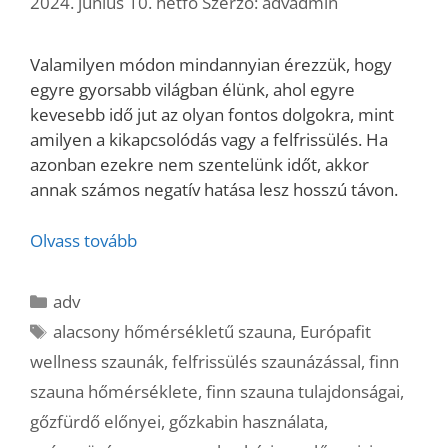
2024. június 10. hétfő
Szerző:
advadmin
Valamilyen módon mindannyian érezzük, hogy
egyre gyorsabb világban élünk, ahol egyre
kevesebb idő jut az olyan fontos dolgokra, mint
amilyen a kikapcsolódás vagy a felfrissülés. Ha
azonban ezekre nem szentelünk időt, akkor
annak számos negatív hatása lesz hosszú távon.
Olvass tovább
Kategória
adv
Címkék
alacsony hőmérsékletű szauna
,
Európafit
wellness szaunák
,
felfrissülés szaunázással
,
finn
szauna hőmérséklete
,
finn szauna tulajdonságai
,
gőzfürdő előnyei
,
gőzkabin használata
,