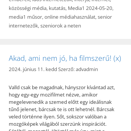
közösségi média
,
kutatás
,
Media1 2024-05-20
,
media1 műsor
,
online médiahasználat
,
senior
internetezők
,
szeniorok a neten
Akad, ami nem jó, ha filmszerű! (x)
2024. június 11. kedd
Szerző:
advadmin
Valld csak be magadnak, hányszor kívántad azt,
hogy egy-egy mozifilmet nézve, amikor
megelevenedik a szemed előtt egy ideálisnak
tűnő jelenet, bárcsak te is ott lehetnél. Bárcsak
veled történne ilyen. Sőt, sokszor valóban a
mozgóképek világából szerzünk inspirációt.