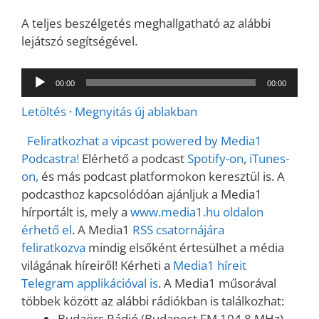
A teljes beszélgetés meghallgatható az alábbi
lejátszó segítségével.
Audió
00:00
00:00
lejátszó
Letöltés
·
Megnyitás új ablakban
Feliratkozhat a vipcast powered by Media1
Podcastra!
Elérhető a podcast
Spotify-on
,
iTunes-
on,
és más podcast platformokon keresztül is. A
podcasthoz kapcsolódóan ajánljuk a Media1
hírportált is, mely a
www.media1.hu oldalon
érhető el
. A Media1
RSS csatornájára
feliratkozva
mindig elsőként értesülhet a média
világának híreiről! Kérheti a
Media1 híreit
Telegram applikációval is
. A Media1 műsorával
többek között az alábbi rádiókban is találkozhat:
Budaörs Rádió (Budapest FM 104,8 MHz)