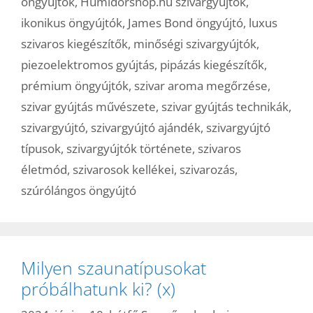
öngyújtók
,
Humidorshop.hu szivargyújtók
,
ikonikus öngyújtók
,
James Bond öngyújtó
,
luxus
szivaros kiegészítők
,
minőségi szivargyújtók
,
piezoelektromos gyújtás
,
pipázás kiegészítők
,
prémium öngyújtók
,
szivar aroma megőrzése
,
szivar gyújtás művészete
,
szivar gyújtás technikák
,
szivargyújtó
,
szivargyújtó ajándék
,
szivargyújtó
típusok
,
szivargyújtók története
,
szivaros
életmód
,
szivarosok kellékei
,
szivarozás
,
szúrólángos öngyújtó
Milyen szaunatípusokat
próbálhatunk ki? (x)