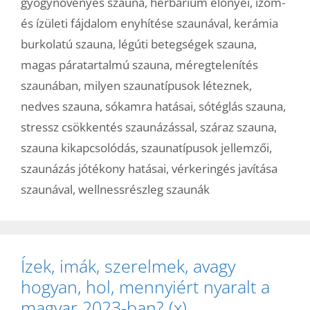
gyógynövényes szauna
,
herbárium előnyei
,
izom-
és ízületi fájdalom enyhítése szaunával
,
kerámia
burkolatú szauna
,
légúti betegségek szauna
,
magas páratartalmú szauna
,
méregtelenítés
szaunában
,
milyen szaunatípusok léteznek
,
nedves szauna
,
sókamra hatásai
,
sótéglás szauna
,
stressz csökkentés szaunázással
,
száraz szauna
,
szauna kikapcsolódás
,
szaunatípusok jellemzői
,
szaunázás jótékony hatásai
,
vérkeringés javítása
szaunával
,
wellnessrészleg szaunák
Ízek, imák, szerelmek, avagy
hogyan, hol, mennyiért nyaralt a
magyar 2023-ban? (x)