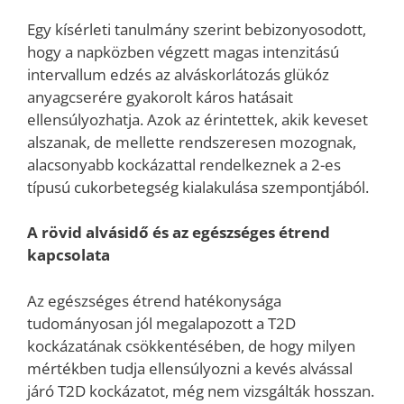
Egy kísérleti tanulmány szerint bebizonyosodott,
hogy a napközben végzett magas intenzitású
intervallum edzés az alváskorlátozás glükóz
anyagcserére gyakorolt káros hatásait
ellensúlyozhatja. Azok az érintettek, akik keveset
alszanak, de mellette rendszeresen mozognak,
alacsonyabb kockázattal rendelkeznek a 2-es
típusú cukorbetegség kialakulása szempontjából.
A rövid alvásidő és az egészséges étrend
kapcsolata
Az egészséges étrend hatékonysága
tudományosan jól megalapozott a T2D
kockázatának csökkentésében, de hogy milyen
mértékben tudja ellensúlyozni a kevés alvással
járó T2D kockázatot, még nem vizsgálták hosszan.