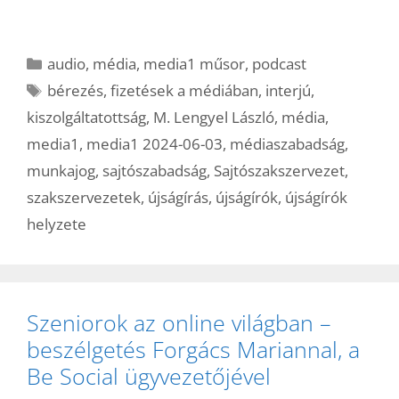
Kategória
audio
,
média
,
media1 műsor
,
podcast
Címkék
bérezés
,
fizetések a médiában
,
interjú
,
kiszolgáltatottság
,
M. Lengyel László
,
média
,
media1
,
media1 2024-06-03
,
médiaszabadság
,
munkajog
,
sajtószabadság
,
Sajtószakszervezet
,
szakszervezetek
,
újságírás
,
újságírók
,
újságírók
helyzete
Szeniorok az online világban –
beszélgetés Forgács Mariannal, a
Be Social ügyvezetőjével