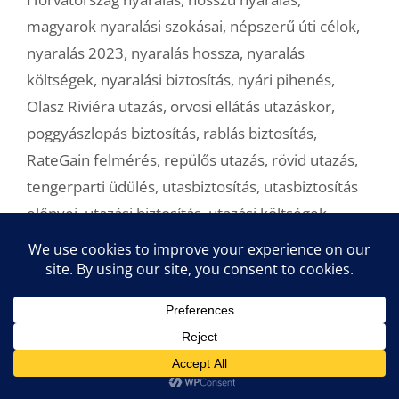
magyarok nyaralási szokásai
,
népszerű úti célok
,
nyaralás 2023
,
nyaralás hossza
,
nyaralás
költségek
,
nyaralási biztosítás
,
nyári pihenés
,
Olasz Riviéra utazás
,
orvosi ellátás utazáskor
,
poggyászlopás biztosítás
,
rablás biztosítás
,
RateGain felmérés
,
repülős utazás
,
rövid utazás
,
tengerparti üdülés
,
utasbiztosítás
,
utasbiztosítás
előnyei
,
utazási biztosítás
,
utazási költségek
,
utazási trendek
Hasznos tippek a megfelelő
szórófej kiválasztásához (x)
2024. június 10. hétfő
Szerző:
advadmin