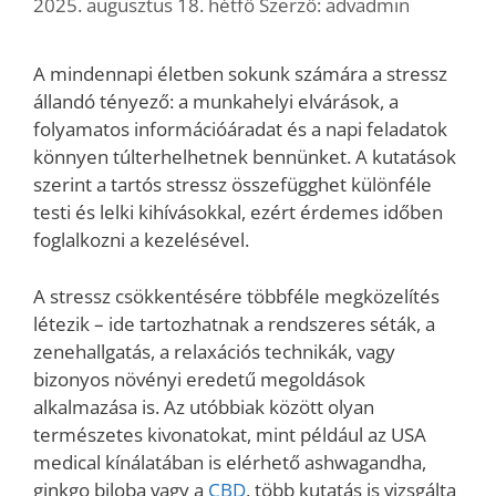
2025. augusztus 18. hétfő
Szerző:
advadmin
A mindennapi életben sokunk számára a stressz
állandó tényező: a munkahelyi elvárások, a
folyamatos információáradat és a napi feladatok
könnyen túlterhelhetnek bennünket. A kutatások
szerint a tartós stressz összefügghet különféle
testi és lelki kihívásokkal, ezért érdemes időben
foglalkozni a kezelésével.
A stressz csökkentésére többféle megközelítés
létezik – ide tartozhatnak a rendszeres séták, a
zenehallgatás, a relaxációs technikák, vagy
bizonyos növényi eredetű megoldások
alkalmazása is. Az utóbbiak között olyan
természetes kivonatokat, mint például az USA
medical kínálatában is elérhető ashwagandha,
ginkgo biloba vagy a
CBD
, több kutatás is vizsgálta