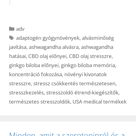
Kategória
adv
Címkék
adaptogén gyógynövények
,
alvásminőség
javítása
,
ashwagandha alvásra
,
ashwagandha
hatásai
,
CBD olaj előnyei
,
CBD olaj stresszre
,
ginkgo biloba előnyei
,
ginkgo biloba memória
,
koncentráció fokozása
,
növényi kivonatok
stresszre
,
stressz csökkentés természetesen
,
stresszkezelés
,
stresszoldó étrend-kiegészítők
,
természetes stresszoldók
,
USA medical termékek
Minden, amit a szerotoninról és a