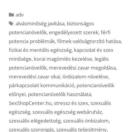
Kategória
adv
Címkék
alvásminőség javítása
,
biztonságos
potencianövelők
,
engedélyezett szerek
,
férfi
potencia problémák
,
filmek valóságtorzító hatása
,
fizikai és mentális egészség
,
kapcsolat és szex
minősége
,
korai magömlés kezelése
,
legális
potencianövelők
,
merevedési zavar megoldása
,
merevedési zavar okai
,
önbizalom növelése
,
párkapcsolati kommunikáció
,
potencianövelők
előnyei
,
potencianövelők használata
,
SexShopCenter.hu
,
stressz és szex
,
szexuális
egészség
,
szexuális egészség webáruház
,
szexuális elégedettség
,
szexuális önbizalom
,
szexuális szorongás
,
szexuális teljesítmény
,