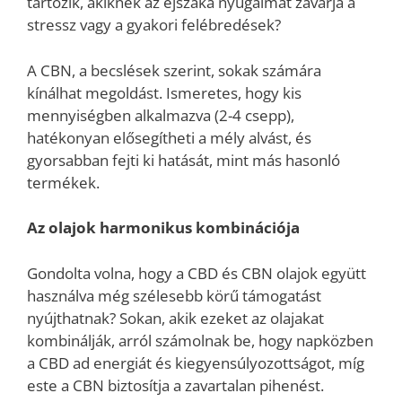
tartozik, akiknek az éjszaka nyugalmát zavarja a
stressz vagy a gyakori felébredések?
A CBN, a becslések szerint, sokak számára
kínálhat megoldást. Ismeretes, hogy kis
mennyiségben alkalmazva (2-4 csepp),
hatékonyan elősegítheti a mély alvást, és
gyorsabban fejti ki hatását, mint más hasonló
termékek.
Az olajok harmonikus kombinációja
Gondolta volna, hogy a CBD és CBN olajok együtt
használva még szélesebb körű támogatást
nyújthatnak? Sokan, akik ezeket az olajakat
kombinálják, arról számolnak be, hogy napközben
a CBD ad energiát és kiegyensúlyozottságot, míg
este a CBN biztosítja a zavartalan pihenést.