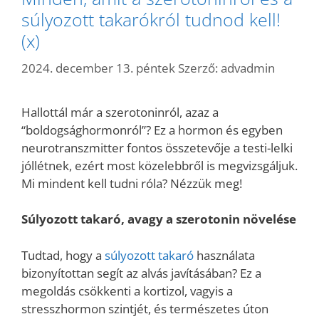
súlyozott takarókról tudnod kell!
(x)
2024. december 13. péntek
Szerző:
advadmin
Hallottál már a szerotoninról, azaz a
“boldogsághormonról”? Ez a hormon és egyben
neurotranszmitter fontos összetevője a testi-lelki
jóllétnek, ezért most közelebbről is megvizsgáljuk.
Mi mindent kell tudni róla? Nézzük meg!
Súlyozott takaró, avagy a szerotonin növelése
Tudtad, hogy a
súlyozott takaró
használata
bizonyítottan segít az alvás javításában? Ez a
megoldás csökkenti a kortizol, vagyis a
stresszhormon szintjét, és természetes úton