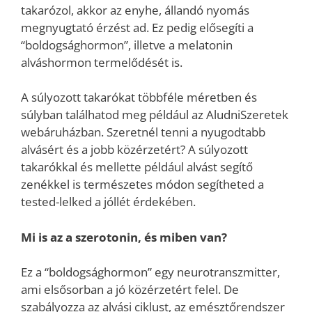
takarózol, akkor az enyhe, állandó nyomás
megnyugtató érzést ad. Ez pedig elősegíti a
“boldogsághormon”, illetve a melatonin
alváshormon termelődését is.
A súlyozott takarókat többféle méretben és
súlyban találhatod meg például az AludniSzeretek
webáruházban. Szeretnél tenni a nyugodtabb
alvásért és a jobb közérzetért? A súlyozott
takarókkal és mellette például alvást segítő
zenékkel is természetes módon segítheted a
tested-lelked a jóllét érdekében.
Mi is az a szerotonin, és miben van?
Ez a “boldogsághormon” egy neurotranszmitter,
ami elsősorban a jó közérzetért felel. De
szabályozza az alvási ciklust, az emésztőrendszer