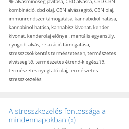
Címkék
alvásminőség javítása
,
CBD alvásra
,
CBD CBN
kombináció
,
cbd olaj
,
CBN alvássegítő
,
CBN olaj
,
immunrendszer támogatása
,
kannabidiol hatása
,
kannabinol hatása
,
kannabisz kivonat
,
kender
kivonat
,
kenderolaj előnyei
,
mentális egyensúly
,
nyugodt alvás
,
relaxáció támogatása
,
stresszcsökkentés természetesen
,
természetes
alvássegítő
,
természetes étrend-kiegészítő
,
természetes nyugtató olaj
,
természetes
stresszkezelés
A stresszkezelés fontossága a
mindennapokban (x)