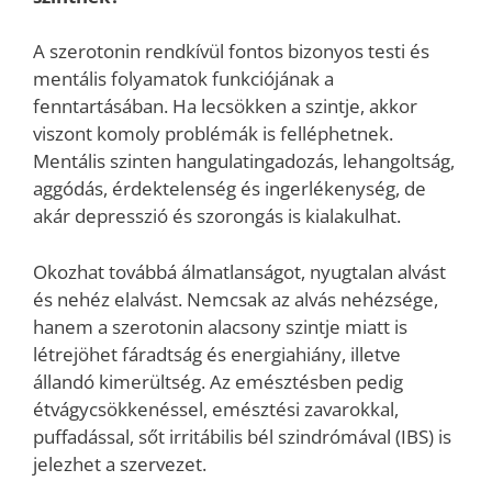
A szerotonin rendkívül fontos bizonyos testi és
mentális folyamatok funkciójának a
fenntartásában. Ha lecsökken a szintje, akkor
viszont komoly problémák is felléphetnek.
Mentális szinten hangulatingadozás, lehangoltság,
aggódás, érdektelenség és ingerlékenység, de
akár depresszió és szorongás is kialakulhat.
Okozhat továbbá álmatlanságot, nyugtalan alvást
és nehéz elalvást. Nemcsak az alvás nehézsége,
hanem a szerotonin alacsony szintje miatt is
létrejöhet fáradtság és energiahiány, illetve
állandó kimerültség. Az emésztésben pedig
étvágycsökkenéssel, emésztési zavarokkal,
puffadással, sőt irritábilis bél szindrómával (IBS) is
jelezhet a szervezet.