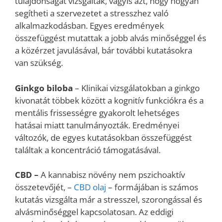
tulajdonságát vizsgálták, vagyis azt, hogy hogyan
segítheti a szervezetet a stresszhez való
alkalmazkodásban. Egyes eredmények
összefüggést mutattak a jobb alvás minőséggel és
a közérzet javulásával, bár további kutatásokra
van szükség.
Ginkgo biloba
– Klinikai vizsgálatokban a ginkgo
kivonatát többek között a kognitív funkciókra és a
mentális frissességre gyakorolt lehetséges
hatásai miatt tanulmányozták. Eredményei
változók, de egyes kutatásokban összefüggést
találtak a koncentráció támogatásával.
CBD –
A kannabisz növény nem pszichoaktív
összetevőjét, –
CBD olaj
– formájában is számos
kutatás vizsgálta már a stresszel, szorongással és
alvásminőséggel kapcsolatosan. Az eddigi