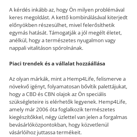
A kérdés inkább az, hogy Ön milyen problémával
keres megoldást. A kettő kombinálásával kiterjedt
előnyökben részesülhet, mivel felerősíthetik
egymás hatását. Támogatják a jól megélt életet,
anélkül, hogy a természetes nyugalmon vagy
nappali vitalitáson spórolnának.
Piaci trendek és a vállalat hozzáállása
Az olyan márkák, mint a Hemp4Life, felismerve a
növekvő igényt, folyamatosan bővítik palettájukat,
hogy a CBD és CBN olajok az Ön speciális
szükségleteire is elérhetők legyenek. Hemp4Life,
amely már 2006 óta foglalkozik természetes
kiegészítőkkel, négy üzlettel van jelen a forgalmas
bevásárlóközpontokban, hogy közvetlenül
vásárlóihoz juttassa termékeit.