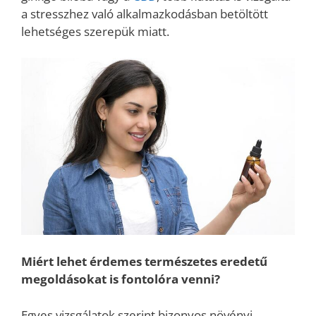
a stresszhez való alkalmazkodásban betöltött
lehetséges szerepük miatt.
Miért lehet érdemes természetes eredetű
megoldásokat is fontolóra venni?
Egyes vizsgálatok szerint bizonyos növényi