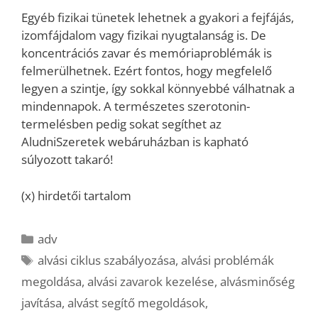
Egyéb fizikai tünetek lehetnek a gyakori a fejfájás,
izomfájdalom vagy fizikai nyugtalanság is. De
koncentrációs zavar és memóriaproblémák is
felmerülhetnek. Ezért fontos, hogy megfelelő
legyen a szintje, így sokkal könnyebbé válhatnak a
mindennapok. A természetes szerotonin-
termelésben pedig sokat segíthet az
AludniSzeretek webáruházban is kapható
súlyozott takaró!
(x) hirdetői tartalom
Kategória
adv
Címkék
alvási ciklus szabályozása
,
alvási problémák
megoldása
,
alvási zavarok kezelése
,
alvásminőség
javítása
,
alvást segítő megoldások
,