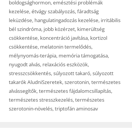
boldogsághormon
,
emésztési problémák
kezelése
,
étvágy szabályozás
,
fáradtság
leküzdése
,
hangulatingadozás kezelése
,
irritábilis
bél szindróma
,
jobb közérzet
,
kimerültség
csökkentése
,
koncentráció javítása
,
kortizol
csökkentése
,
melatonin termelődés
,
mélynyomás-terápia
,
memória támogatása
,
nyugodt alvás
,
relaxációs eszközök
,
stresszcsökkentés
,
súlyozott takaró
,
súlyozott
takarók AludniSzeretek
,
szerotonin
,
természetes
alvássegítők
,
természetes fájdalomcsillapítás
,
természetes stresszkezelés
,
természetes
szerotonin-növelés
,
triptofán aminosav