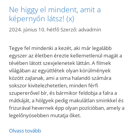
Ne higgy el mindent, amit a
képernyőn látsz! (x)
2024. június 10. hétfő
Szerző:
advadmin
Tegye fel mindenki a kezét, aki már legalább
egyszer az életben érezte kellemetlenül magát a
tévében látott szexjelenetek láttán. A filmek
világában az együttlétek olyan körülmények
között zajlanak, ami a sima halandó számára
sokszor kivitelezhetetlen, minden férfi
szupererővel bír, és bármikor feldobja a falra a
mátkáját, a hölgyek pedig makulátlan sminkkel és
frizurával hevernek épp olyan pozícióban, amely a
legelőnyösebben mutatja őket.
Olvass tovább