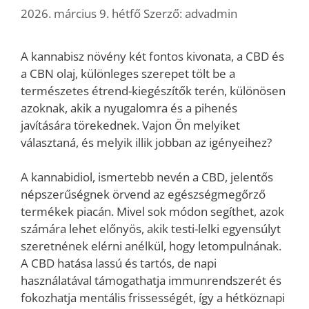
2026. március 9. hétfő
Szerző:
advadmin
A kannabisz növény két fontos kivonata, a CBD és
a CBN olaj, különleges szerepet tölt be a
természetes étrend-kiegészítők terén, különösen
azoknak, akik a nyugalomra és a pihenés
javítására törekednek. Vajon Ön melyiket
választaná, és melyik illik jobban az igényeihez?
A kannabidiol, ismertebb nevén a CBD, jelentős
népszerűségnek örvend az egészségmegőrző
termékek piacán. Mivel sok módon segíthet, azok
számára lehet előnyös, akik testi-lelki egyensúlyt
szeretnének elérni anélkül, hogy letompulnának.
A CBD hatása lassú és tartós, de napi
használatával támogathatja immunrendszerét és
fokozhatja mentális frissességét, így a hétköznapi