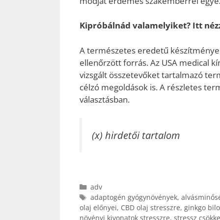
módját érdemes szakemberrel egyez
Kipróbálnád valamelyiket? Itt nézz
A természetes eredetű készítmények
ellenőrzött forrás. Az USA medical kí
vizsgált összetevőket tartalmazó te
célzó megoldások is. A részletes te
választásban.
(x) hirdetői tartalom
Kategória
adv
Címkék
adaptogén gyógynövények
,
alvásminősé
olaj előnyei
,
CBD olaj stresszre
,
ginkgo bil
növényi kivonatok stresszre
,
stressz csökk