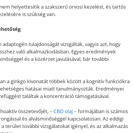
m helyettesítik a szakszerű orvosi kezelést, és tartós
zelésére is szükség van.
lehetőség
adaptogén tulajdonságát vizsgálták, vagyis azt, hogy
resszhez való alkalmazkodásban. Egyes eredmények
inőséggel és a közérzet javulásával, bár további
ban a ginkgo kivonatát többek között a kognitív funkciókra
t lehetséges hatásai miatt tanulmányozták. Eredményei
efüggést találtak a koncentráció támogatásával.
hoaktív összetevőjét, –
CBD olaj
– formájában is számos
orongással és alvásminőséggel kapcsolatosan. Az eddigi
terület további vizsgálatokat igényel, és az alkalmazás