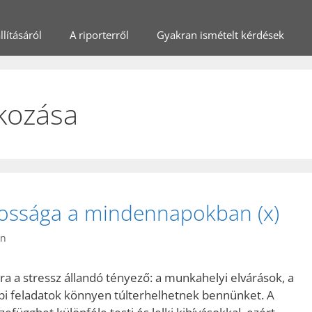
lításáról
A riporterről
Gyakran ismételt kérdések
kozása
ntossága a mindennapokban (x)
in
 a stressz állandó tényező: a munkahelyi elvárások, a
pi feladatok könnyen túlterhelhetnek bennünket. A