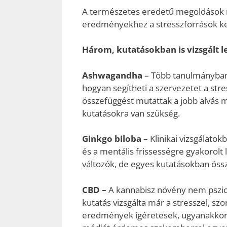
A természetes eredetű megoldások ne
eredményekhez a stresszforrások ke
Három, kutatásokban is vizsgált 
Ashwagandha
– Több tanulmányban 
hogyan segítheti a szervezetet a st
összefüggést mutattak a jobb alvás m
kutatásokra van szükség.
Ginkgo biloba
– Klinikai vizsgálatok
és a mentális frissességre gyakorol
változók, de egyes kutatásokban össz
CBD –
A kannabisz növény nem pszic
kutatás vizsgálta már a stresszel, sz
eredmények ígéretesek, ugyanakkor a 