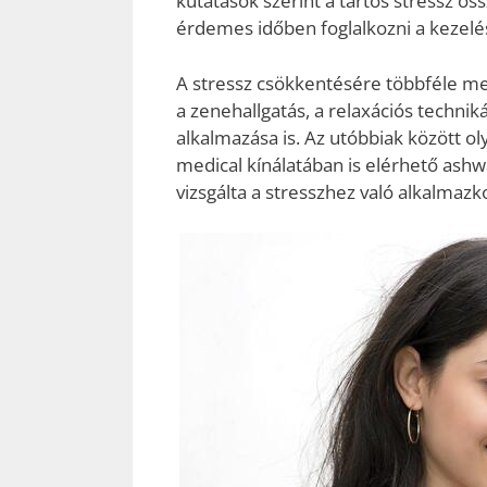
kutatások szerint a tartós stressz öss
érdemes időben foglalkozni a kezelé
A stressz csökkentésére többféle meg
a zenehallgatás, a relaxációs techn
alkalmazása is. Az utóbbiak között o
medical kínálatában is elérhető ash
vizsgálta a stresszhez való alkalmaz