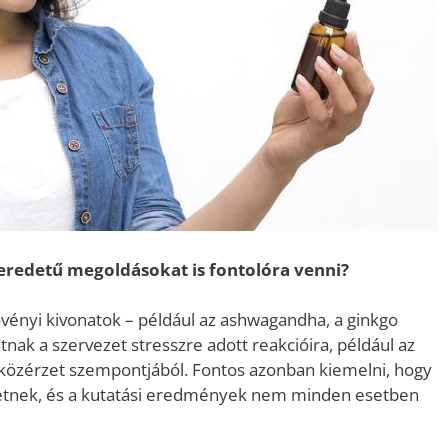
eredetű megoldásokat is fontolóra venni?
övényi kivonatok – például az ashwagandha, a ginkgo
nak a szervezet stresszre adott reakcióira, például az
 közérzet szempontjából. Fontos azonban kiemelni, hogy
etnek, és a kutatási eredmények nem minden esetben