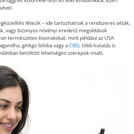
zefügghet különféle testi és lelki kihívásokkal, ezért
sével.
közelítés létezik – ide tartozhatnak a rendszeres séták,
ikák, vagy bizonyos növényi eredetű megoldások
lyan természetes kivonatokat, mint például az USA
wagandha, ginkgo biloba vagy a
CBD
, több kutatás is
kodásban betöltött lehetséges szerepük miatt.