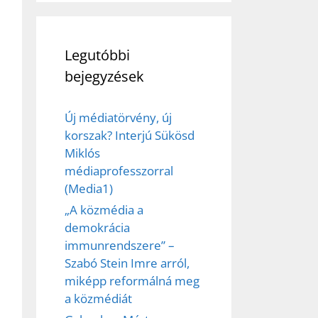
Legutóbbi
bejegyzések
Új médiatörvény, új
korszak? Interjú Sükösd
Miklós
médiaprofesszorral
(Media1)
„A közmédia a
demokrácia
immunrendszere” –
Szabó Stein Imre arról,
miképp reformálná meg
a közmédiát