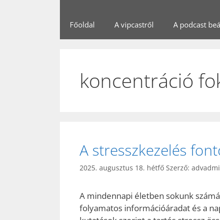
Főoldal
A vipcastről
A podcast beál
koncentráció fo
A stresszkezelés fo
2025. augusztus 18. hétfő
Szerző:
advadm
A mindennapi életben sokunk számára
folyamatos információáradat és a na