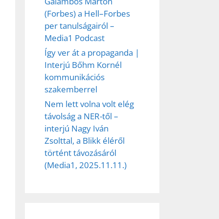
Galambos Márton
(Forbes) a Hell–Forbes
per tanulságairól –
Media1 Podcast
Így ver át a propaganda |
Interjú Bőhm Kornél
kommunikációs
szakemberrel
Nem lett volna volt elég
távolság a NER-től –
interjú Nagy Iván
Zsolttal, a Blikk éléről
történt távozásáról
(Media1, 2025.11.11.)