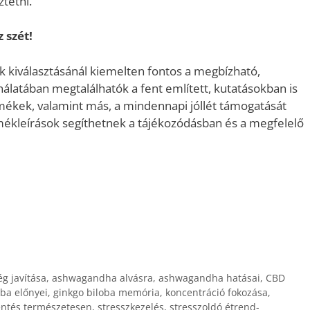
tetni.
 szét!
 kiválasztásánál kiemelten fontos a megbízható,
nálatában megtalálhatók a fent említett, kutatásokban is
rmékek, valamint más, a mindennapi jóllét támogatását
rmékleírások segíthetnek a tájékozódásban és a megfelelő
g javítása
,
ashwagandha alvásra
,
ashwagandha hatásai
,
CBD
oba előnyei
,
ginkgo biloba memória
,
koncentráció fokozása
,
entés természetesen
,
stresszkezelés
,
stresszoldó étrend-