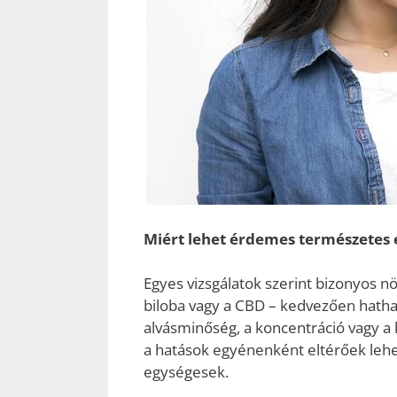
Miért lehet érdemes természetes 
Egyes vizsgálatok szerint bizonyos n
biloba vagy a CBD – kedvezően hathat
alvásminőség, a koncentráció vagy a
a hatások egyénenként eltérőek leh
egységesek.