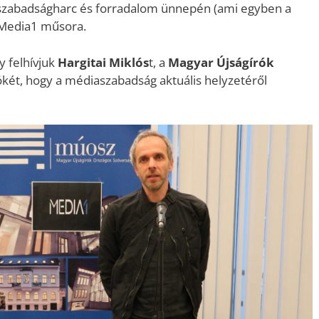
 szabadságharc és forradalom ünnepén (ami egyben a
a Media1 műsora.
y felhívjuk
Hargitai Miklós
t, a
Magyar Újságírók
ökét, hogy a médiaszabadság aktuális helyzetéről