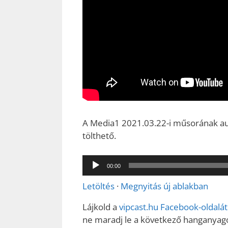
A Media1 2021.03.22-i műsorának audi
tölthető.
Audió
00:00
lejátszó
Letöltés
·
Megnyitás új ablakban
Lájkold a
vipcast.
hu Facebook-oldalát
ne maradj le a következő hanganyago