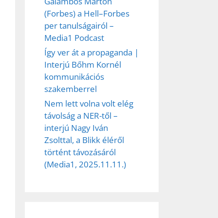
Galambos Márton
(Forbes) a Hell–Forbes
per tanulságairól –
Media1 Podcast
Így ver át a propaganda |
Interjú Bőhm Kornél
kommunikációs
szakemberrel
Nem lett volna volt elég
távolság a NER-től –
interjú Nagy Iván
Zsolttal, a Blikk éléről
történt távozásáról
(Media1, 2025.11.11.)