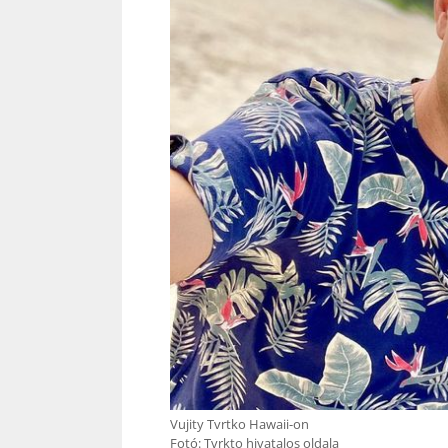
Vujity Tvrtko Hawaii-on
Fotó: Tvrkto hivatalos oldala