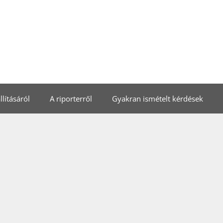
lításáról
A riporterről
Gyakran ismételt kérdések