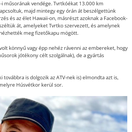
2-i műsorának vendége. Tvrtkóékat 13.000 km
 kapcsoltuk, majd mintegy egy órán át beszélgettünk
rzés és az élet Hawaii-on, másrészt azoknak a Facebook-
széltük át, amelyeket Tvrtko szervezett, és amelynek
t nézhették meg fizetőkapu mögött.
 volt könnyű vagy épp nehéz rávenni az embereket, hogy
űsorok jótékony célt szolgálnak), de a gyártás
i továbbra is dolgozik az ATV-nek is) elmondta azt is,
amelyre Húsvétkor kerül sor.