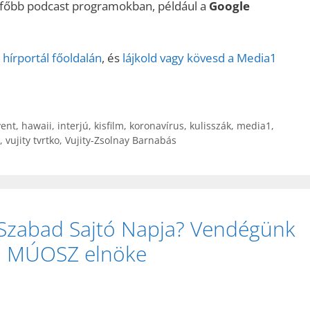
a főbb podcast programokban, például a
Google
Fel/Le
billentyűk
kell
 hírportál főoldalán
, és
lájkold vagy kövesd a Media1
használni.
vent
,
hawaii
,
interjú
,
kisfilm
,
koronavírus
,
kulisszák
,
media1
,
,
vujity tvrtko
,
Vujity-Zsolnay Barnabás
 Szabad Sajtó Napja? Vendégünk
, a MÚOSZ elnöke