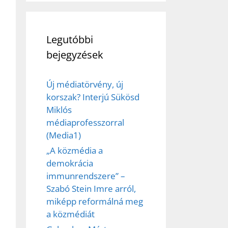
Legutóbbi
bejegyzések
Új médiatörvény, új
korszak? Interjú Sükösd
Miklós
médiaprofesszorral
(Media1)
„A közmédia a
demokrácia
immunrendszere” –
Szabó Stein Imre arról,
miképp reformálná meg
a közmédiát