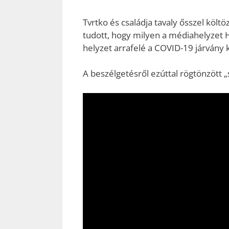
Tvrtko és családja tavaly ősszel költö
tudott, hogy milyen a médiahelyzet Ha
helyzet arrafelé a COVID-19 járvány 
A beszélgetésről ezúttal rögtönzött „