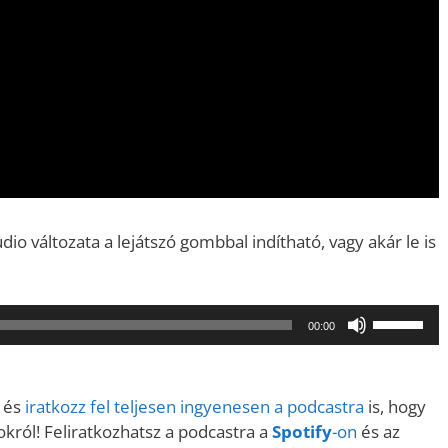
o változata a lejátszó gombbal indítható, vagy akár le is
A
00:00
hangerő
növeléséh
illetőleg
és
iratkozz fel teljesen ingyenesen a podcastra
is, hogy
csökkent
król! Feliratkozhatsz a podcastra a
Spotify
-on
és az
a