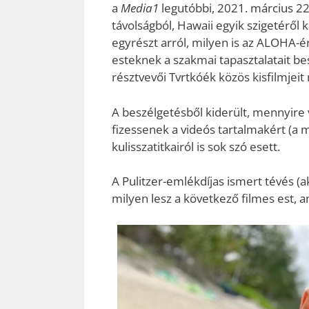
a
Media1
legutóbbi, 2021. március 2
távolságból, Hawaii egyik szigetéről
egyrészt arról, milyen is az ALOHA-é
esteknek a szakmai tapasztalatait be
résztvevői Tvrtkóék közös kisfilmjei
A beszélgetésből kiderült, mennyire
fizessenek a videós tartalmakért (a m
kulisszatitkairól is sok szó esett.
A Pulitzer-emlékdíjas ismert tévés (ak
milyen lesz a következő filmes est, 