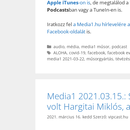
Apple iTunes
-on is
, de megtalálod 
Podcasts
ban vagy a TuneIn-en is.
Iratkozz fel
a Media1.hu hírlevelére a
Facebook-oldalát
is.
Kategória
audio
,
média
,
media1 műsor
,
podcast
Címkék
ALOHA
,
covid-19
,
facebook
,
facebook e
media1 2021-03-22
,
műsorgyártás
,
tévézés
Media1 2021.03.15.:
volt Hargitai Miklós
2021. március 16. kedd
Szerző:
vipcast.hu