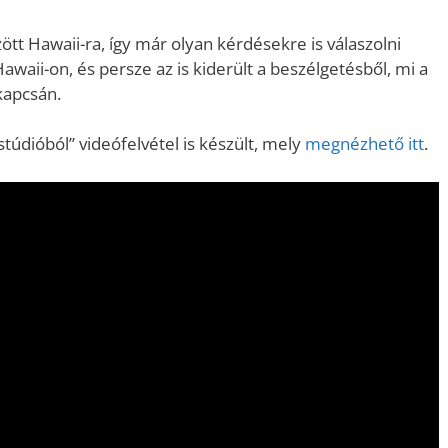
zött Hawaii-ra, így már olyan kérdésekre is válaszolni
waii-on, és persze az is kiderült a beszélgetésből, mi a
kapcsán.
stúdióból” videófelvétel is készült, mely
megnézhető itt
.