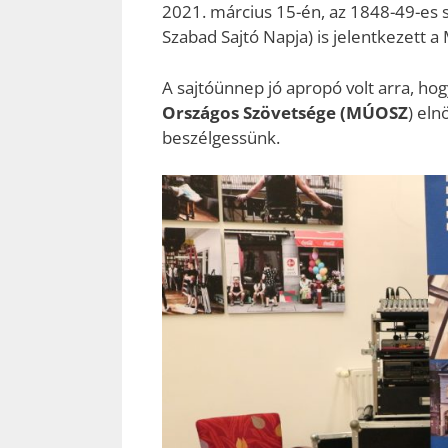
2021. március 15-én, az 1848-49-es
Szabad Sajtó Napja) is jelentkezett 
A sajtóünnep jó apropó volt arra, hog
Országos Szövetsége (MÚOSZ
) eln
beszélgessünk.