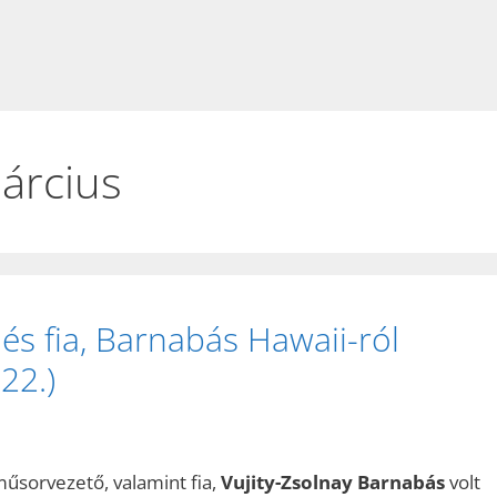
árcius
 és fia, Barnabás Hawaii-ról
22.)
 műsorvezető, valamint fia,
Vujity-Zsolnay Barnabás
volt