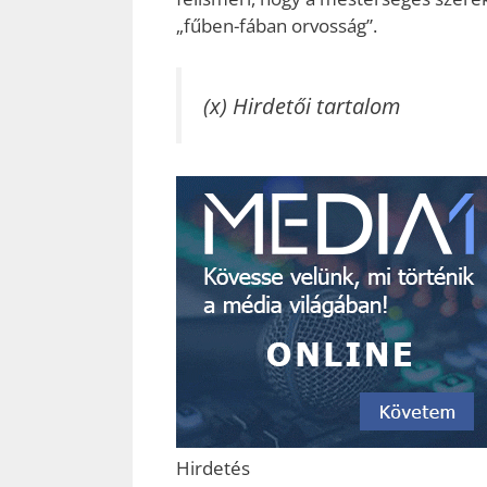
„fűben-fában orvosság”.
(x) Hirdetői tartalom
Hirdetés