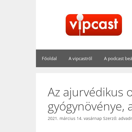
Kilépés
a
tartalomba
Főoldal
A vipcastről
A podcast beál
Az ajurvédikus 
gyógynövénye, 
2021. március 14. vasárnap
Szerző:
advad