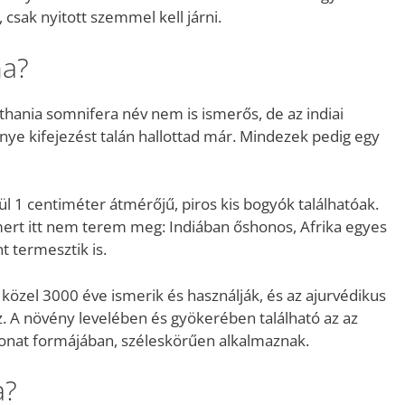
csak nyitott szemmel kell járni.
ha?
thania somnifera név nem is ismerős, de az indiai
nye kifejezést talán hallottad már. Mindezek pedig egy
lül 1 centiméter átmérőjű, piros kis bogyók találhatóak.
mert itt nem terem meg: Indiában őshonos, Afrika egyes
t termesztik is.
 közel 3000 éve ismerik és használják, és az ajurvédikus
z. A növény levelében és gyökerében található az az
vonat formájában, széleskörűen alkalmaznak.
a?