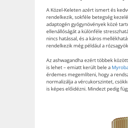
A Közel-Keleten azért ismert és kedv
rendelkezik, sokféle betegség kezelé
adaptogén gyógynövények közé tartozi
ellenállóságát a különféle stresszh
nincs hatással, és a káros mellékhatá
rendelkezik még például a rózsagyöké
Az ashwagandha ezért többek között
is lehet – emiatt került bele a
Myroba
érdemes megemlíteni, hogy a rendsz
normalizálja a vércukorszintet, csökk
is képes előidézni. Mindezt pedig fü