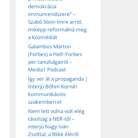
demokrácia
immunrendszere” –
Szabó Stein Imre arról,
miképp reformálná meg
a közmédiát
Galambos Márton
(Forbes) a Hell–Forbes
per tanulságairól –
Media1 Podcast
Így ver át a propaganda |
Interjú Bőhm Kornél
kommunikációs
szakemberrel
Nem lett volna volt elég
távolság a NER-től –
interjú Nagy Iván
Zsolttal, a Blikk éléről