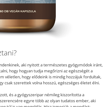
ztani?
indenkinek, aki nyitott a természetes gyógymódok iránt,
alni, hogy hogyan tudja megőrizni az egészségét a
 véletlen, hogy elődeink is mindig hozzájuk fordultak,
vagy csak szerettek volna hosszú, egészséges életet élni.
zott, és a gyógyszeripar némileg kiszorította a
szerencsére egyre több az olyan tudatos ember, aki
en túl is van megoldás. Hisz ismerjük a mondást: