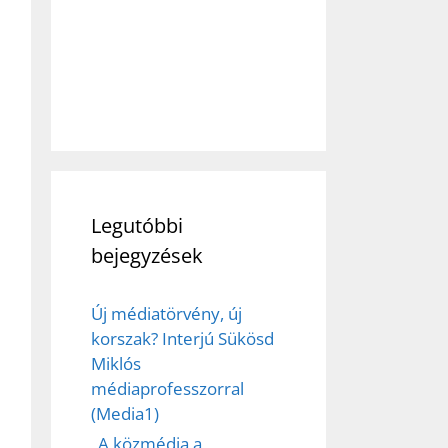
Legutóbbi
bejegyzések
Új médiatörvény, új
korszak? Interjú Sükösd
Miklós
médiaprofesszorral
(Media1)
„A közmédia a