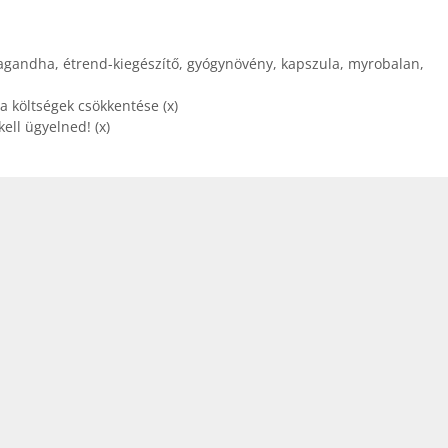
agandha
,
étrend-kiegészítő
,
gyógynövény
,
kapszula
,
myrobalan
,
 költségek csökkentése (x)
ell ügyelned! (x)