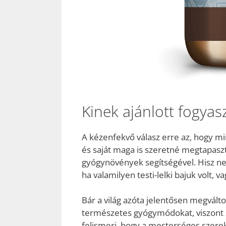
Kinek ajánlott fogyas
A kézenfekvő válasz erre az, hogy m
és saját maga is szeretné megtapaszt
gyógynövények segítségével. Hisz nem
ha valamilyen testi-lelki bajuk volt, 
Bár a világ azóta jelentősen megválto
természetes gyógymódokat, viszont 
felismeri, hogy a mesterséges szerek