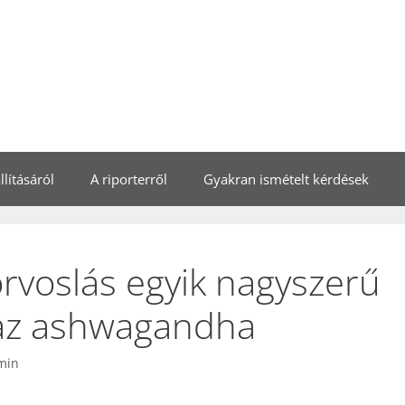
lításáról
A riporterről
Gyakran ismételt kérdések
orvoslás egyik nagyszerű
az ashwagandha
min