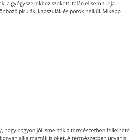
i a gyógyszerekhez szokott, talán el sem tudja
lönböző pirulák, kapszulák és porok nélkül. Miképp
gy, hogy nagyon jól ismerték a természetben fellelhető
konyan alkalmazták is őket. A természetben ugyanis