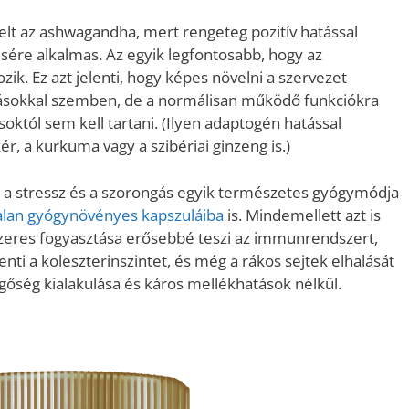
elt az ashwagandha, mert rengeteg pozitív hatással
sére alkalmas. Az egyik legfontosabb, hogy az
k. Ez azt jelenti, hogy képes növelni a szervezet
atásokkal szemben, de a normálisan működő funkciókra
soktól sem kell tartani. (Ilyen adaptogén hatással
r, a kurkuma vagy a szibériai ginzeng is.)
 a stressz és a szorongás egyik természetes gyógymódja
lan gyógynövényes kapszuláiba
is. Mindemellett azt is
eres fogyasztása erősebbé teszi az immunrendszert,
enti a koleszterinszintet, és még a rákos sejtek elhalását
ggőség kialakulása és káros mellékhatások nélkül.