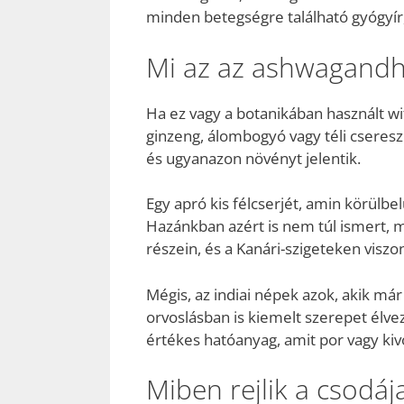
minden betegségre található gyógyír, 
Mi az az ashwagand
Ha ez vagy a botanikában használt wi
ginzeng, álombogyó vagy téli cseresz
és ugyanazon növényt jelentik.
Egy apró kis félcserjét, amin körülbe
Hazánkban azért is nem túl ismert, 
részein, és a Kanári-szigeteken viszon
Mégis, az indiai népek azok, akik már
orvoslásban is kiemelt szerepet élve
értékes hatóanyag, amit por vagy ki
Miben rejlik a csodáj