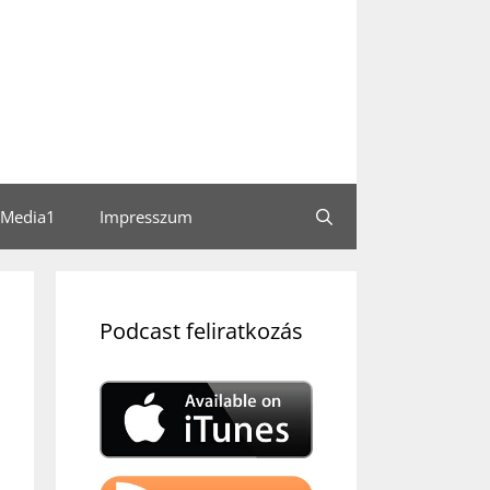
Media1
Impresszum
Podcast feliratkozás