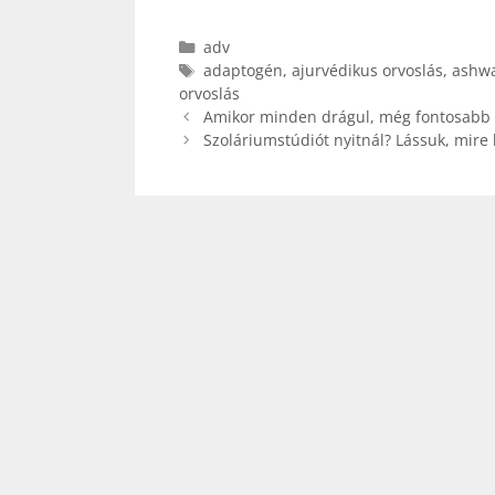
Kategória
adv
Címkék
adaptogén
,
ajurvédikus orvoslás
,
ashw
orvoslás
Amikor minden drágul, még fontosabb a
Szoláriumstúdiót nyitnál? Lássuk, mire k