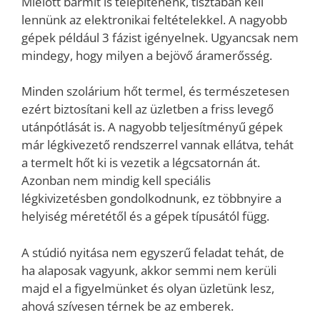
Mielőtt bármit is telepítenénk, tisztában kell
lennünk az elektronikai feltételekkel. A nagyobb
gépek például 3 fázist igényelnek. Ugyancsak nem
mindegy, hogy milyen a bejövő áramerősség.
Minden szolárium hőt termel, és természetesen
ezért biztosítani kell az üzletben a friss levegő
utánpótlását is. A nagyobb teljesítményű gépek
már légkivezető rendszerrel vannak ellátva, tehát
a termelt hőt ki is vezetik a légcsatornán át.
Azonban nem mindig kell speciális
légkivizetésben gondolkodnunk, ez többnyire a
helyiség méretétől és a gépek típusától függ.
A stúdió nyitása nem egyszerű feladat tehát, de
ha alaposak vagyunk, akkor semmi nem kerüli
majd el a figyelmünket és olyan üzletünk lesz,
ahová szívesen térnek be az emberek.