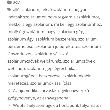
Kategória
adv
Címkék
álló szolárium
,
fekvő szolárium
,
hogyan
indítsak szoláriumot
,
hova tegyem a szoláriumot
,
mekkora egy szolárium
,
mi kell egy szoláriumhoz
,
minőségi szolárium
,
nagy szolárium gép
,
szolárium ágy
,
szolárium beszerelés
,
szolárium
beüzemelése
,
szolárium jó befektetés
,
szolárium
lábszerkezet
,
szolárium választék
,
szoláriumcsövek webáruház
,
szoláriumcsövek
webshop
,
szoláriumgép légtechnikája
,
szoláriumgépek beszerzése
,
szoláriumkabin
méretezés
,
szoláriumok szállítása
Az ajurvédikus orvoslás egyik nagyszerű
gyógynövénye, az ashwagandha
Webtárhelycsomagok a honlapunk folyamatos