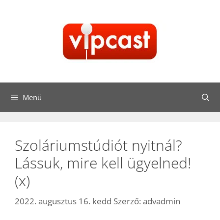
Kilépés
a
tartalomba
Menü
Szoláriumstúdiót nyitnál?
Lássuk, mire kell ügyelned!
(x)
2022. augusztus 16. kedd
Szerző:
advadmin