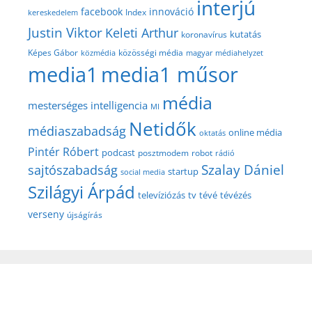
interjú
facebook
innováció
Index
kereskedelem
Justin Viktor
Keleti Arthur
kutatás
koronavírus
közösségi média
Képes Gábor
közmédia
magyar médiahelyzet
media1
media1 műsor
média
mesterséges intelligencia
MI
Netidők
médiaszabadság
online média
oktatás
Pintér Róbert
podcast
posztmodem
robot
rádió
Szalay Dániel
sajtószabadság
startup
social media
Szilágyi Árpád
televíziózás
tv
tévé
tévézés
verseny
újságírás