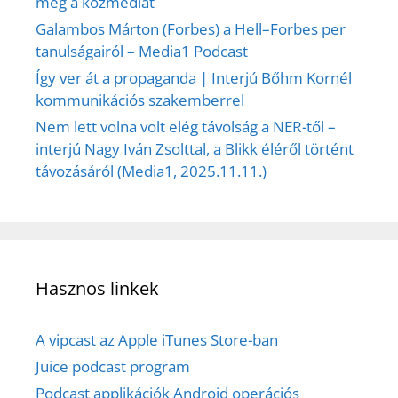
meg a közmédiát
Galambos Márton (Forbes) a Hell–Forbes per
tanulságairól – Media1 Podcast
Így ver át a propaganda | Interjú Bőhm Kornél
kommunikációs szakemberrel
Nem lett volna volt elég távolság a NER-től –
interjú Nagy Iván Zsolttal, a Blikk éléről történt
távozásáról (Media1, 2025.11.11.)
Hasznos linkek
A vipcast az Apple iTunes Store-ban
Juice podcast program
Podcast applikációk Android operációs