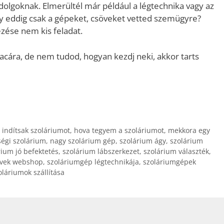
 dolgoknak. Elmerültél már például a légtechnika vagy az
 eddig csak a gépeket, csöveket vetted szemügyre?
zése nem kis feladat.
iacára, de nem tudod, hogyan kezdj neki, akkor tarts
indítsak szoláriumot
,
hova tegyem a szoláriumot
,
mekkora egy
égi szolárium
,
nagy szolárium gép
,
szolárium ágy
,
szolárium
rium jó befektetés
,
szolárium lábszerkezet
,
szolárium választék
,
övek webshop
,
szoláriumgép légtechnikája
,
szoláriumgépek
oláriumok szállítása