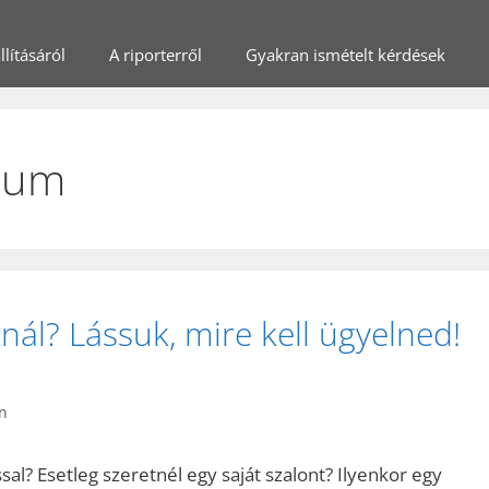
lításáról
A riporterről
Gyakran ismételt kérdések
rium
nál? Lássuk, mire kell ügyelned!
n
l? Esetleg szeretnél egy saját szalont? Ilyenkor egy