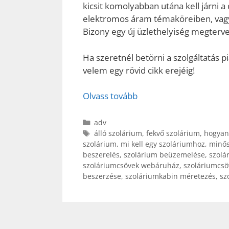
kicsit komolyabban utána kell járni a
elektromos áram témaköreiben, vagy
Bizony egy új üzlethelyiség megterve
Ha szeretnél betörni a szolgáltatás p
velem egy rövid cikk erejéig!
Olvass tovább
Kategória
adv
Címkék
álló szolárium
,
fekvő szolárium
,
hogyan 
szolárium
,
mi kell egy szoláriumhoz
,
minős
beszerelés
,
szolárium beüzemelése
,
szolá
szoláriumcsövek webáruház
,
szoláriumcs
beszerzése
,
szoláriumkabin méretezés
,
sz