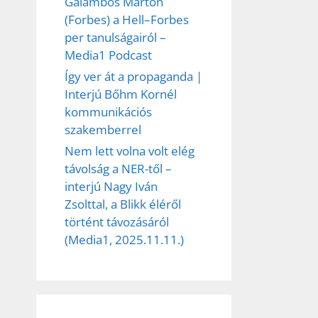
Galambos Márton
(Forbes) a Hell–Forbes
per tanulságairól –
Media1 Podcast
Így ver át a propaganda |
Interjú Bőhm Kornél
kommunikációs
szakemberrel
Nem lett volna volt elég
távolság a NER-től –
interjú Nagy Iván
Zsolttal, a Blikk éléről
történt távozásáról
(Media1, 2025.11.11.)