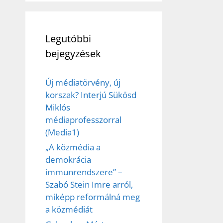
Legutóbbi
bejegyzések
Új médiatörvény, új
korszak? Interjú Sükösd
Miklós
médiaprofesszorral
(Media1)
„A közmédia a
demokrácia
immunrendszere” –
Szabó Stein Imre arról,
miképp reformálná meg
a közmédiát