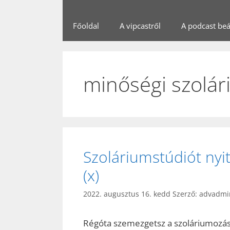
Főoldal
A vipcastről
A podcast beál
minőségi szolá
Szoláriumstúdiót nyit
(x)
2022. augusztus 16. kedd
Szerző:
advadmi
Régóta szemezgetsz a szoláriumozássa