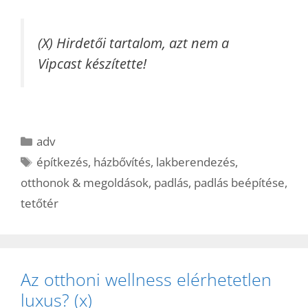
(X) Hirdetői tartalom, azt nem a
Vipcast készítette!
Kategória
adv
Címkék
építkezés
,
házbővítés
,
lakberendezés
,
otthonok & megoldások
,
padlás
,
padlás beépítése
,
tetőtér
Az otthoni wellness elérhetetlen
luxus? (x)