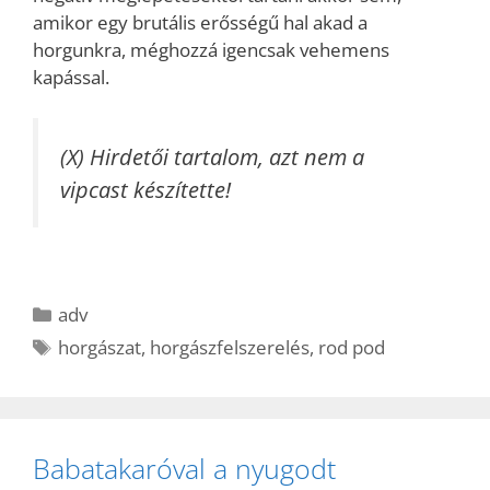
amikor egy brutális erősségű hal akad a
horgunkra, méghozzá igencsak vehemens
kapással.
(X) Hirdetői tartalom, azt nem a
vipcast készítette!
Kategória
adv
Címkék
horgászat
,
horgászfelszerelés
,
rod pod
Babatakaróval a nyugodt