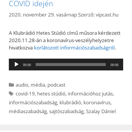
COVID idején
2020. november 29. vasárnap
Szerző:
vipcast.hu
A Klubrádió Hetes Stúdió című műsora kérdezett
2020.11.28-án a koronavírus-veszélyhelyzetre
hivatkozva
korlátozott információszabadságról
.
Audió
00:00
00:00
lejátszó
Kategória
audio
,
média
,
podcast
Címkék
covid-19
,
hetes stúdió
,
információhoz jutás
,
információszabadság
,
klubrádió
,
koronavírus
,
médiaszabadság
,
sajtószabadság
,
Szalay Dániel