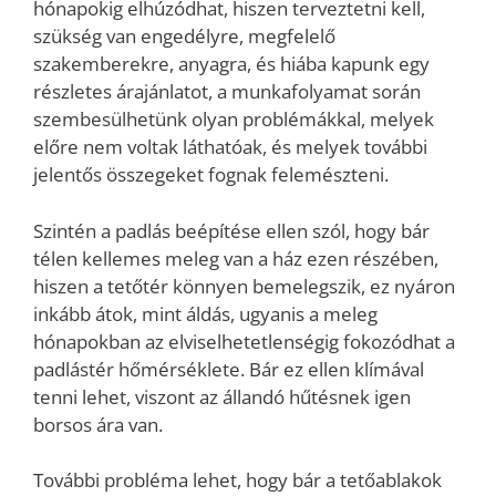
hónapokig elhúzódhat, hiszen terveztetni kell,
szükség van engedélyre, megfelelő
szakemberekre, anyagra, és hiába kapunk egy
részletes árajánlatot, a munkafolyamat során
szembesülhetünk olyan problémákkal, melyek
előre nem voltak láthatóak, és melyek további
jelentős összegeket fognak felemészteni.
Szintén a padlás beépítése ellen szól, hogy bár
télen kellemes meleg van a ház ezen részében,
hiszen a tetőtér könnyen bemelegszik, ez nyáron
inkább átok, mint áldás, ugyanis a meleg
hónapokban az elviselhetetlenségig fokozódhat a
padlástér hőmérséklete. Bár ez ellen klímával
tenni lehet, viszont az állandó hűtésnek igen
borsos ára van.
További probléma lehet, hogy bár a tetőablakok