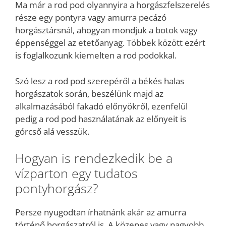
Ma már a rod pod olyannyira a horgászfelszerelés
része egy pontyra vagy amurra pecázó
horgásztársnál, ahogyan mondjuk a botok vagy
éppenséggel az etetőanyag. Többek között ezért
is foglalkozunk kiemelten a rod podokkal.
Szó lesz a rod pod szerepéről a békés halas
horgászatok során, beszélünk majd az
alkalmazásából fakadó előnyökről, ezenfelül
pedig a rod pod használatának az előnyeit is
górcső alá vesszük.
Hogyan is rendezkedik be a
vízparton egy tudatos
pontyhorgász?
Persze nyugodtan írhatnánk akár az amurra
történő horgászatról is. A közepes vagy nagyobb