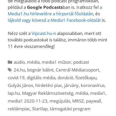
de megtalálod a főbb podcast programokban,
például a
Google Podcasts
ban is. Iratkozz fel
a
Media1.hu hírlevelére a hírportál főoldalán
, és
lájkold vagy kövesd a Media1 Facebook-oldalát
is.
Nézz szét a
Vipcast.hu-n
alaposabban, mert ott
további podcastokat is találsz, immáron több mint
11 évre visszamenőleg!
Kategória
audio
,
média
,
media1 műsor
,
podcast
Címkék
24.hu
,
bognár bálint
,
Centrál Médiacsoport
,
covid-19
,
digitális média
,
donáció
,
fizetőkapu
,
Gulyás János
,
hirdetési piac
,
járvány
,
koronavírus
,
lap.hu
,
Magyar Reklámszövetség
,
média
,
media1
,
media1 2020-11-23
,
megújulás
,
MRSZ
,
paywall
,
reklámpiac
,
Startlap
,
támogatási program