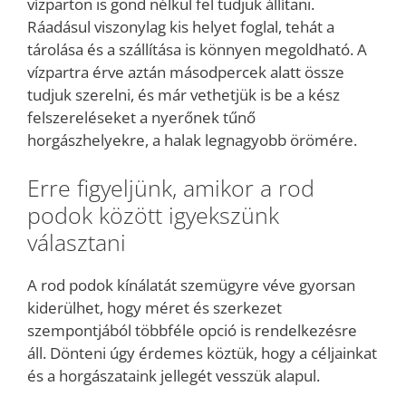
vízparton is gond nélkül fel tudjuk állítani.
Ráadásul viszonylag kis helyet foglal, tehát a
tárolása és a szállítása is könnyen megoldható. A
vízpartra érve aztán másodpercek alatt össze
tudjuk szerelni, és már vethetjük is be a kész
felszereléseket a nyerőnek tűnő
horgászhelyekre, a halak legnagyobb örömére.
Erre figyeljünk, amikor a rod
podok között igyekszünk
választani
A rod podok kínálatát szemügyre véve gyorsan
kiderülhet, hogy méret és szerkezet
szempontjából többféle opció is rendelkezésre
áll. Dönteni úgy érdemes köztük, hogy a céljainkat
és a horgászataink jellegét vesszük alapul.