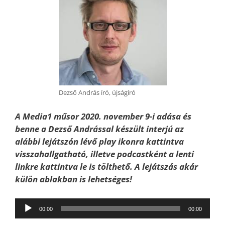
Dezső András író, újságíró
A Media1 műsor 2020. november 9-i adása és
benne a Dezső Andrással készült interjú
az
alábbi lejátszón lévő play ikonra kattintva
visszahallgatható, illetve podcastként a lenti
linkre kattintva le is tölthető. A lejátszás akár
külön ablakban is lehetséges!
Audió
00:00
00:00
lejátszó