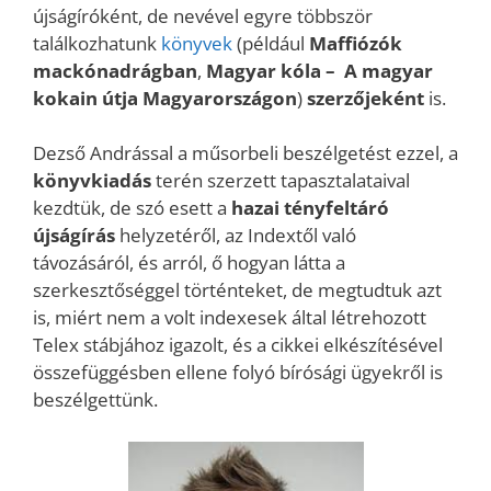
újságíróként, de nevével egyre többször
találkozhatunk
könyvek
(például
Maffiózók
mackónadrágban
,
Magyar kóla – A magyar
kokain útja Magyarországon
)
szerzőjeként
is.
Dezső Andrással a műsorbeli beszélgetést ezzel, a
könyvkiadás
terén szerzett tapasztalataival
kezdtük, de szó esett a
hazai tényfeltáró
újságírás
helyzetéről, az Indextől való
távozásáról, és arról, ő hogyan látta a
szerkesztőséggel történteket, de megtudtuk azt
is, miért nem a volt indexesek által létrehozott
Telex stábjához igazolt, és a cikkei elkészítésével
összefüggésben ellene folyó bírósági ügyekről is
beszélgettünk.