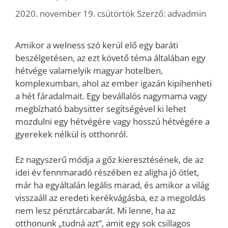
2020. november 19. csütörtök
Szerző:
advadmin
Amikor a welness szó kerül elő egy baráti
beszélgetésen, az ezt követő téma általában egy
hétvége valamelyik magyar hotelben,
komplexumban, ahol az ember igazán kipihenheti
a hét fáradalmait. Egy bevállalós nagymama vagy
megbízható babysitter segítségével ki lehet
mozdulni egy hétvégére vagy hosszú hétvégére a
gyerekek nélkül is otthonról.
Ez nagyszerű módja a gőz kieresztésének, de az
idei év fennmaradó részében ez aligha jó ötlet,
már ha egyáltalán legális marad, és amikor a világ
visszaáll az eredeti kerékvágásba, ez a megoldás
nem lesz pénztárcabarát. Mi lenne, ha az
otthonunk „tudná azt”, amit egy sok csillagos