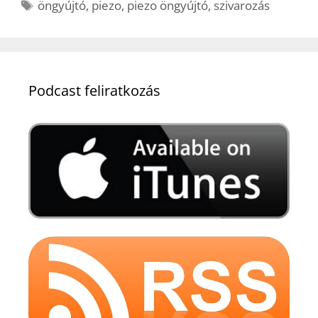
Címkék
öngyújtó
,
piezo
,
piezo öngyújtó
,
szivarozás
Podcast feliratkozás