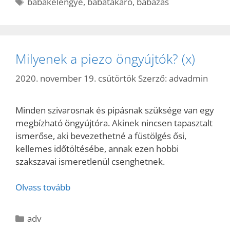
Címkék
babakelengye
,
babatakaró
,
babázás
Milyenek a piezo öngyújtók? (x)
2020. november 19. csütörtök
Szerző:
advadmin
Minden szivarosnak és pipásnak szüksége van egy
megbízható öngyújtóra. Akinek nincsen tapasztalt
ismerőse, aki bevezethetné a füstölgés ősi,
kellemes időtöltésébe, annak ezen hobbi
szakszavai ismeretlenül csenghetnek.
Olvass tovább
Kategória
adv