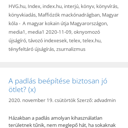
HVG.hu
,
Index
,
index.hu
,
interjú
,
könyv
,
könyvírás
,
könyvkiadás
,
Maffiózók mackónadrágban
,
Magyar
kóla - A magyar kokain útja Magyarországon
,
media1
,
media1 2020-11-09
,
oknyomozó
újságíró
,
távozó indexesek
,
telex
,
telex.hu
,
tényfeltáró újságírás
,
zsurnalizmus
A padlás beépítése biztosan jó
ötlet? (x)
2020. november 19. csütörtök
Szerző:
advadmin
Házakban a padlás amolyan kihasználatlan
területnek tűnik, nem meglepő hát, ha sokaknak