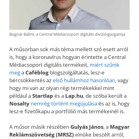
Bognár Bálint, a Central Médiacsoport digitális divízióigazgatója
A műsorban sok más téma mellett szó esett arról
is, hogy a koronavírus hogyan érintette a Central
Médiacsoport digitális termékeit,
miért szűnik
meg
a
Caféblog
blogszolgáltatás, lesz-e
bércsökkentés az
első hullámhoz hasonlóan
, vagy
hogy mi van az olyan régi termékekkel mint
például a
Startlap
és a
Lap.hu
, de szóba került a
Nosalty
nemrég történt megújulása
és az is, hogy
lesz-e fizetőkapu a portfólió más termékeinél is.
A műsor másik részében
Gulyás János
, a
Magyar
Reklámszövetség (MRSZ)
elnöke beszélt arról,