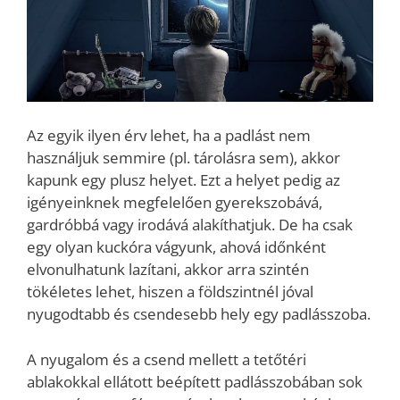
Az egyik ilyen érv lehet, ha a padlást nem
használjuk semmire (pl. tárolásra sem), akkor
kapunk egy plusz helyet. Ezt a helyet pedig az
igényeinknek megfelelően gyerekszobává,
gardróbbá vagy irodává alakíthatjuk. De ha csak
egy olyan kuckóra vágyunk, ahová időnként
elvonulhatunk lazítani, akkor arra szintén
tökéletes lehet, hiszen a földszintnél jóval
nyugodtabb és csendesebb hely egy padlásszoba.
A nyugalom és a csend mellett a tetőtéri
ablakokkal ellátott beépített padlásszobában sok