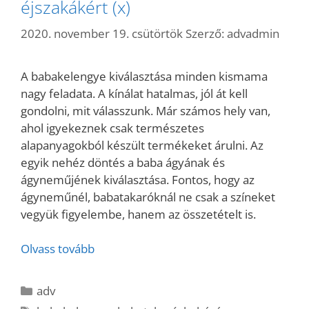
éjszakákért (x)
2020. november 19. csütörtök
Szerző:
advadmin
A babakelengye kiválasztása minden kismama
nagy feladata. A kínálat hatalmas, jól át kell
gondolni, mit válasszunk. Már számos hely van,
ahol igyekeznek csak természetes
alapanyagokból készült termékeket árulni. Az
egyik nehéz döntés a baba ágyának és
ágyneműjének kiválasztása. Fontos, hogy az
ágyneműnél, babatakaróknál ne csak a színeket
vegyük figyelembe, hanem az összetételt is.
Olvass tovább
Kategória
adv