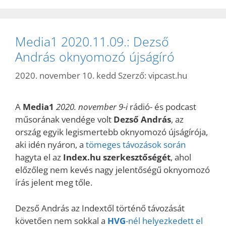
Media1 2020.11.09.: Dezső
András oknyomozó újságíró
2020. november 10. kedd
Szerző:
vipcast.hu
A
Media1
2020. november 9-i
rádió- és podcast
műsorának vendége volt
Dezső András
, az
ország egyik legismertebb oknyomozó újságírója,
aki idén nyáron, a
tömeges távozások során
hagyta el az
Index.hu szerkesztőségét
, ahol
előzőleg nem kevés nagy jelentőségű oknyomozó
írás jelent meg tőle.
Dezső András az Indextől történő távozását
követően nem sokkal a
HVG
-nél helyezkedett el