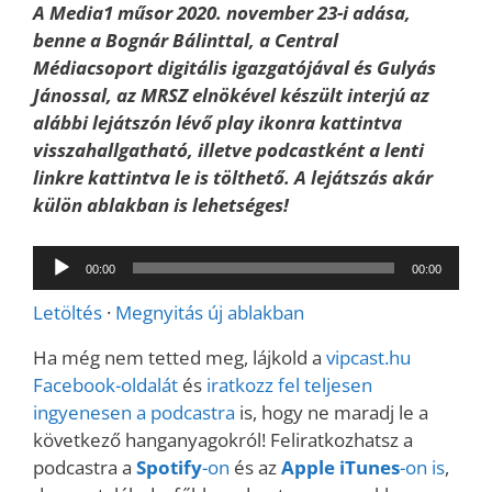
A Media1 műsor 2020. november 23-i adása,
benne a Bognár Bálinttal, a Central
Médiacsoport digitális igazgatójával és Gulyás
Jánossal, az MRSZ elnökével készült interjú
az
alábbi lejátszón lévő play ikonra kattintva
visszahallgatható, illetve podcastként a lenti
linkre kattintva le is tölthető. A lejátszás akár
külön ablakban is lehetséges!
Audió
00:00
00:00
lejátszó
Letöltés
·
Megnyitás új ablakban
Ha még nem tetted meg, lájkold a
vipcast.
hu
Facebook-oldalát
és
iratkozz fel teljesen
ingyenesen a podcastra
is, hogy ne maradj le a
következő hanganyagokról! Feliratkozhatsz a
podcastra a
Spotify
-on
és az
Apple iTunes
-on is
,