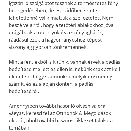
igazán jó szolgálatot tesznek a természetes fény
beengedésében, de esős időben szinte
lehetetlenné válik miattuk a szellőztetés. Nem
beszélve arról, hogy a tetőtéri ablakokhoz jóval
drágábbak a redőnyök és a szúnyoghálók,
ráadásul ezek a hagyományoshoz képest
viszonylag gyorsan tönkremennek.
Mint a fentiekből is kitűnik, vannak érvek a padlás
beépítése mellett és ellen is, nekünk csak azt kell
eldönteni, hogy számunkra melyik érv mennyit
számít, és ez alapján dönteni a padlás
beépítéséről.
Amennyiben további hasonló olvasnivalóra
vágysz, keresd fel az Otthonok & Megoldások
oldalát, ahol további hasznos cikkeket találsz a
témában!