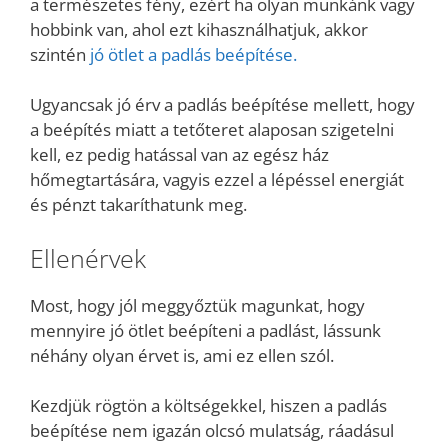
a természetes fény, ezért ha olyan munkánk vagy
hobbink van, ahol ezt kihasználhatjuk, akkor
szintén
jó ötlet a padlás beépítése.
Ugyancsak jó érv a padlás beépítése mellett, hogy
a beépítés miatt a tetőteret alaposan szigetelni
kell, ez pedig hatással van az egész ház
hőmegtartására, vagyis ezzel a lépéssel energiát
és pénzt takaríthatunk meg.
Ellenérvek
Most, hogy jól meggyőztük magunkat, hogy
mennyire jó ötlet beépíteni a padlást, lássunk
néhány olyan érvet is, ami ez ellen szól.
Kezdjük rögtön a költségekkel, hiszen a padlás
beépítése nem igazán olcsó mulatság, ráadásul