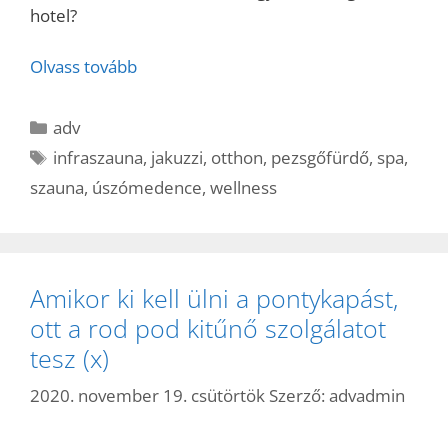
hotel?
Olvass tovább
Kategória
adv
Címkék
infraszauna
,
jakuzzi
,
otthon
,
pezsgőfürdő
,
spa
,
szauna
,
úszómedence
,
wellness
Amikor ki kell ülni a pontykapást,
ott a rod pod kitűnő szolgálatot
tesz (x)
2020. november 19. csütörtök
Szerző:
advadmin