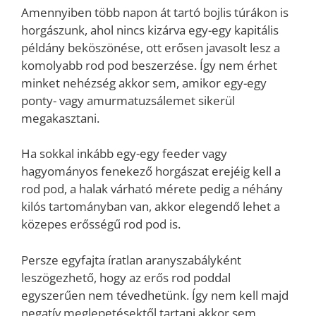
Amennyiben több napon át tartó bojlis túrákon is
horgászunk, ahol nincs kizárva egy-egy kapitális
példány beköszönése, ott erősen javasolt lesz a
komolyabb rod pod beszerzése. Így nem érhet
minket nehézség akkor sem, amikor egy-egy
ponty- vagy amurmatuzsálemet sikerül
megakasztani.
Ha sokkal inkább egy-egy feeder vagy
hagyományos fenekező horgászat erejéig kell a
rod pod, a halak várható mérete pedig a néhány
kilós tartományban van, akkor elegendő lehet a
közepes erősségű rod pod is.
Persze egyfajta íratlan aranyszabályként
leszögezhető, hogy az erős rod poddal
egyszerűen nem tévedhetünk. Így nem kell majd
negatív meglepetésektől tartani akkor sem,