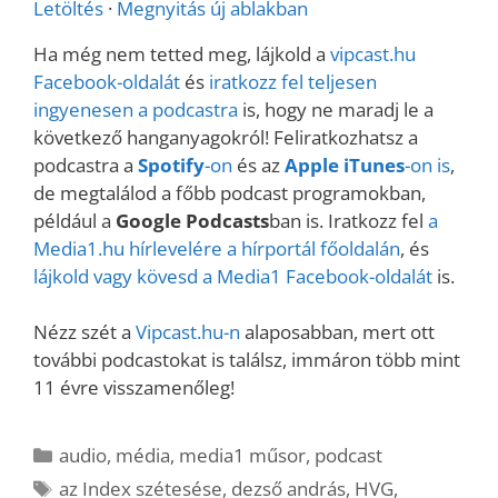
Letöltés
·
Megnyitás új ablakban
Ha még nem tetted meg, lájkold a
vipcast.
hu
Facebook-oldalát
és
iratkozz fel teljesen
ingyenesen a podcastra
is, hogy ne maradj le a
következő hanganyagokról! Feliratkozhatsz a
podcastra a
Spotify
-on
és az
Apple iTunes
-on is
,
de megtalálod a főbb podcast programokban,
például a
Google Podcasts
ban is. Iratkozz fel
a
Media1.hu hírlevelére a hírportál főoldalán
, és
lájkold vagy kövesd a Media1 Facebook-oldalát
is.
Nézz szét a
Vipcast.hu-n
alaposabban, mert ott
további podcastokat is találsz, immáron több mint
11 évre visszamenőleg!
Kategória
audio
,
média
,
media1 műsor
,
podcast
Címkék
az Index szétesése
,
dezső andrás
,
HVG
,