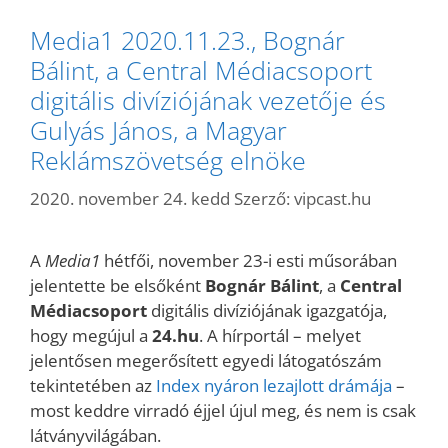
Media1 2020.11.23., Bognár
Bálint, a Central Médiacsoport
digitális divíziójának vezetője és
Gulyás János, a Magyar
Reklámszövetség elnöke
2020. november 24. kedd
Szerző:
vipcast.hu
A
Media1
hétfői, november 23-i esti műsorában
jelentette be elsőként
Bognár Bálint
, a
Central
Médiacsoport
digitális divíziójának igazgatója,
hogy megújul a
24.hu
. A hírportál – melyet
jelentősen megerősített egyedi látogatószám
tekintetében az
Index nyáron lezajlott drámája
–
most keddre virradó éjjel újul meg, és nem is csak
látványvilágában.