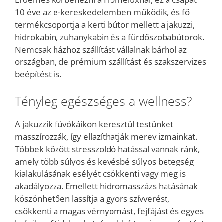
10 éve az e-kereskedelemben működik, és fő
termékcsoportja a kerti bútor mellett a jakuzzi,
hidrokabin, zuhanykabin és a fürdőszobabútorok.
Nemcsak házhoz szállítást vállalnak bárhol az
országban, de prémium szállítást és szakszervizes
beépítést is.
Tényleg egészséges a wellness?
A jakuzzik fúvókáikon keresztül testünket
masszírozzák, így ellazíthatják merev izmainkat.
Többek között stresszoldó hatással vannak ránk,
amely több súlyos és kevésbé súlyos betegség
kialakulásának esélyét csökkenti vagy meg is
akadályozza. Emellett hidromasszázs hatásának
köszönhetően lassítja a gyors szívverést,
csökkenti a magas vérnyomást, fejfájást és egyes