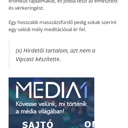
krónikus fájdalmakat, és jobbá teszi az emésztést
és vérkeringést.
Egy hosszabb masszázsfürdő pedig sokak szerint
egy valódi mély meditációval ér fel.
(x) Hirdetői tartalom, azt nem a
Vipcast készítette.