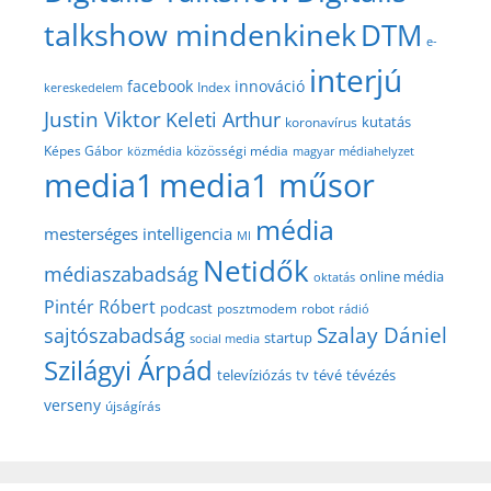
talkshow mindenkinek
DTM
e-
interjú
facebook
innováció
Index
kereskedelem
Justin Viktor
Keleti Arthur
kutatás
koronavírus
közösségi média
Képes Gábor
közmédia
magyar médiahelyzet
media1
media1 műsor
média
mesterséges intelligencia
MI
Netidők
médiaszabadság
online média
oktatás
Pintér Róbert
podcast
posztmodem
robot
rádió
Szalay Dániel
sajtószabadság
startup
social media
Szilágyi Árpád
televíziózás
tv
tévé
tévézés
verseny
újságírás