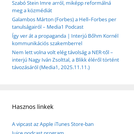
Szabó Stein Imre arról, miképp reformálná
meg a közmédiát
Galambos Márton (Forbes) a Hell–Forbes per
tanulságairól – Media1 Podcast
Így ver át a propaganda | Interjú Bőhm Kornél
kommunikációs szakemberrel
Nem lett volna volt elég távolság a NER-től –
interjú Nagy Iván Zsolttal, a Blikk éléről történt
távozásáról (Media1, 2025.11.11.)
Hasznos linkek
A vipcast az Apple iTunes Store-ban
Juice podcast program