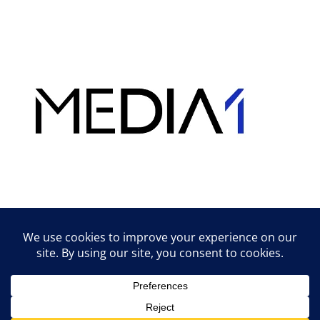
Hirdetés
Lifestyle tippek & trükkök
© 2026 vipcast.hu powered by Media1
• Készült