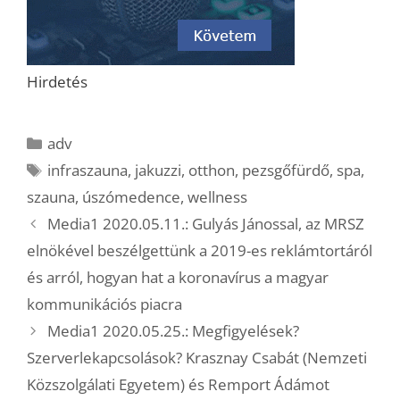
Hirdetés
Kategória
adv
Címkék
infraszauna
,
jakuzzi
,
otthon
,
pezsgőfürdő
,
spa
,
szauna
,
úszómedence
,
wellness
Media1 2020.05.11.: Gulyás Jánossal, az MRSZ
elnökével beszélgettünk a 2019-es reklámtortáról
és arról, hogyan hat a koronavírus a magyar
kommunikációs piacra
Media1 2020.05.25.: Megfigyelések?
Szerverlekapcsolások? Krasznay Csabát (Nemzeti
Közszolgálati Egyetem) és Remport Ádámot