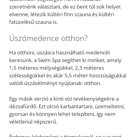
szeretnénk választani, de ez bent túl sok helyet
elvenne, létezik kültéri finn szauna és kültéri
fatüzelésű szauna is.
Úszómedence otthon?
Ha otthoni, úszásra használható medencét
keresünk, a Swim Spa segíthet ki minket, amely
1,5 méteres mélységükkel, 2,3 méteres
szélességükkel és akár 5,5 méter hosszúságukkal
valódi úszásélményt nyújtanak: otthon.
Egy másik verzió a kinti vízi tevékenységekre a
dézsafürdő. Ezt olcsó karbantartani, üzemeltetni,
gyorsan és könnyen lehet telepíteni, így nem
véletlenül népszerű.
Érdemes körbenézni a Homeluxnál, ez a csapat