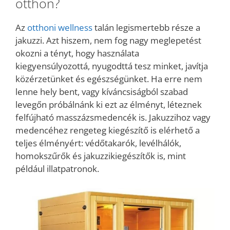
otthon?
Az
otthoni wellness
talán legismertebb része a
jakuzzi. Azt hiszem, nem fog nagy meglepetést
okozni a tényt, hogy használata
kiegyensúlyozottá, nyugodttá tesz minket, javítja
közérzetünket és egészségünket. Ha erre nem
lenne hely bent, vagy kíváncsiságból szabad
levegőn próbálnánk ki ezt az élményt, léteznek
felfújható masszázsmedencék is. Jakuzzihoz vagy
medencéhez rengeteg kiegészítő is elérhető a
teljes élményért: védőtakarók, levélhálók,
homokszűrők és jakuzzikiegészítők is, mint
például illatpatronok.