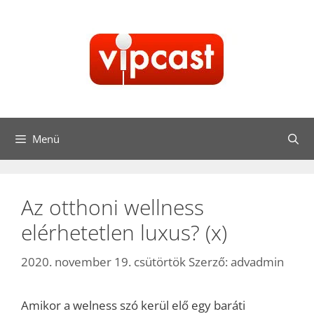
Kilépés
a
tartalomba
Menü
Az otthoni wellness
elérhetetlen luxus? (x)
2020. november 19. csütörtök
Szerző:
advadmin
Amikor a welness szó kerül elő egy baráti