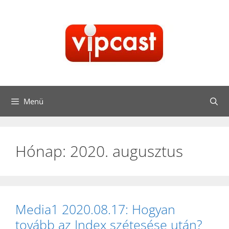
Kilépés
a
tartalomba
Menü
Hónap:
2020. augusztus
Media1 2020.08.17: Hogyan
tovább az Index szétesése után?