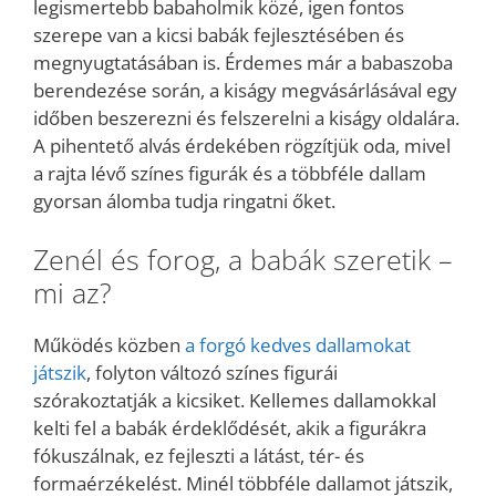
legismertebb babaholmik közé, igen fontos
szerepe van a kicsi babák fejlesztésében és
megnyugtatásában is. Érdemes már a babaszoba
berendezése során, a kiságy megvásárlásával egy
időben beszerezni és felszerelni a kiságy oldalára.
A pihentető alvás érdekében rögzítjük oda, mivel
a rajta lévő színes figurák és a többféle dallam
gyorsan álomba tudja ringatni őket.
Zenél és forog, a babák szeretik –
mi az?
Működés közben
a forgó kedves dallamokat
játszik
, folyton változó színes figurái
szórakoztatják a kicsiket. Kellemes dallamokkal
kelti fel a babák érdeklődését, akik a figurákra
fókuszálnak, ez fejleszti a látást, tér- és
formaérzékelést. Minél többféle dallamot játszik,