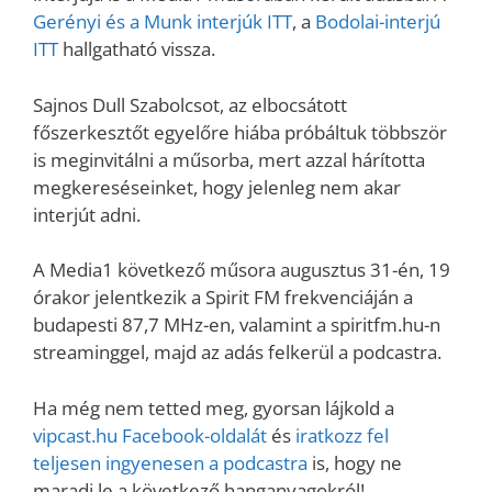
Gerényi és a Munk interjúk ITT
, a
Bodolai-interjú
ITT
hallgatható vissza.
Sajnos Dull Szabolcsot, az elbocsátott
főszerkesztőt egyelőre hiába próbáltuk többször
is meginvitálni a műsorba, mert azzal hárította
megkereséseinket, hogy jelenleg nem akar
interjút adni.
A Media1 következő műsora augusztus 31-én, 19
órakor jelentkezik a Spirit FM frekvenciáján a
budapesti 87,7 MHz-en, valamint a spiritfm.hu-n
streaminggel, majd az adás felkerül a podcastra.
Ha még nem tetted meg, gyorsan lájkold a
vipcast.
hu Facebook-oldalát
és
iratkozz fel
teljesen ingyenesen a podcastra
is, hogy ne
maradj le a következő hanganyagokról!