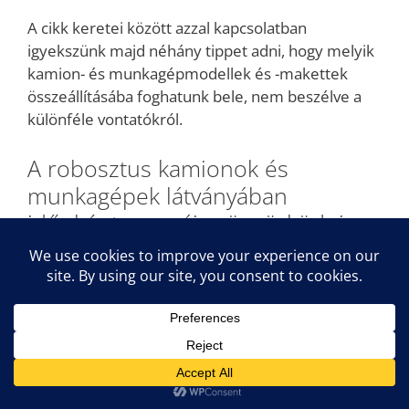
A cikk keretei között azzal kapcsolatban
igyekszünk majd néhány tippet adni, hogy melyik
kamion- és munkagépmodellek és -makettek
összeállításába foghatunk bele, nem beszélve a
különféle vontatókról.
A robosztus kamionok és
munkagépek látványában
időnként muszáj gyönyörködni
Lenyűgöző mérnöki munka, felbecsülhetetlen
mértékű erő, illetve hajszálpontosan
megkomponált menetdinamika tud sugározni
egy-egy remekbe szabott kamionból, illetve
munkagépből. Aki csak egy kicsit is érdeklődik a
haszongépjárművek iránt, egyszerűen nem tud
nem rájuk csodálkozni.