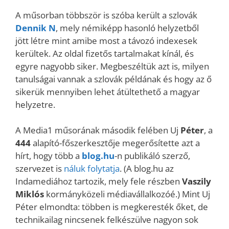
A műsorban többször is szóba került a szlovák
Dennik N
, mely némiképp hasonló helyzetből
jött létre mint amibe most a távozó indexesek
kerültek. Az oldal fizetős tartalmakat kínál, és
egyre nagyobb siker. Megbeszéltük azt is, milyen
tanulságai vannak a szlovák példának és hogy az ő
sikerük mennyiben lehet átültethető a magyar
helyzetre.
A Media1 műsorának második felében Uj
Péter
, a
444
alapító-főszerkesztője megerősítette azt a
hírt, hogy több a
blog.hu
-n publikáló szerző,
szervezet is
náluk folytatja
. (A blog.hu az
Indamediához tartozik, mely fele részben
Vaszily
Miklós
kormányközeli médiavállalkozóé.) Mint Uj
Péter elmondta: többen is megkeresték őket, de
technikailag nincsenek felkészülve nagyon sok