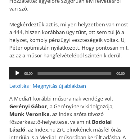
H
ozzátette: egyelőre szigorúan elvi felvetésről
van szó.
Megkérdeztük azt is, milyen helyzetben van most
a 444, hiszen korábban úgy tűnt, ott sem túl jó a
helyzet, komoly pénzügyi veszteségeik voltak. Uj
Péter optimistán nyilatkozott. Hogy pontosan mit,
az az a műsor hangfelvételéből szintén kiderül.
Audió
00:00
00:00
lejátszó
Letöltés
·
Megnyitás új ablakban
A Media1 korábbi műsorainak vendége volt
Gerényi Gábor
, a Gerényi-terv kidolgozója,
Munk Veronika
, az Index azóta távozó
főszerkesztő-helyettese, valamint
Bodolai
László
, az Index.hu Zrt. elnökének másfél órás
interjúja is a Media1 műsorában került adásba. A