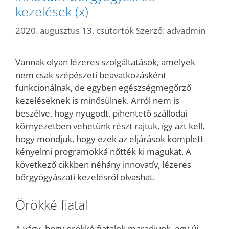
kezelések (x)
2020. augusztus 13. csütörtök
Szerző:
advadmin
Vannak olyan lézeres szolgáltatások, amelyek
nem csak szépészeti beavatkozásként
funkcionálnak, de egyben egészségmegőrző
kezeléseknek is minősülnek. Arról nem is
beszélve, hogy nyugodt, pihentető szállodai
környezetben vehetünk részt rajtuk, így azt kell,
hogy mondjuk, hogy ezek az eljárások komplett
kényelmi programokká nőtték ki magukat. A
következő cikkben néhány innovatív, lézeres
bőrgyógyászati kezelésről olvashat.
Örökké fiatal
A vágy, hogy örökké fiatalok maradjunk, egy új