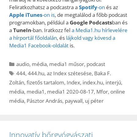
Feliratkozhatsz a podcastra a
Spotify
-on
és az
Apple iTunes
-on is
, de megtalálod a főbb podcast
programokban, például a
Google Podcasts
ban és
a
TuneIn
-ban. Iratkozz fel
a Media1.hu hírlevelére
a hírportál főoldalán
, és
lájkold vagy kövesd a
Media1 Facebook-oldalát
is.
Kategória
audio
,
média
,
media1 műsor
,
podcast
Címkék
444
,
444.hu
,
az Index szétesése
,
Baka F.
Zoltán
,
fizetős tartalom
,
Index
,
index.hu
,
interjú
,
média
,
media1
,
media1 2020-08-17
,
Mfor
,
online
média
,
Pásztor András
,
paywall
,
uj péter
Innovatív bőrgyógyászati