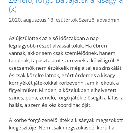
(x)
2020. augusztus 13. csütörtök
Szerző:
advadmin
Az újszülöttek az első időszakban a nap
legnagyobb részét alvással töltik. Ha ébren
vannak, akkor sem csak szemlélődnek, hanem
tanulnak, tapasztalatot szereznek a külvilágról. A
csecsemők nem érzékelik még a teljes színskálát,
és csak közelre látnak, ezért érdemes a kiságy
környékét játékokkal körbevenni, amik lekötik a
figyelmüket. Minden, a közelükben elhelyezett
színes, puha, zenélő, forgó játék elősegíti a látás, a
hallás, a szem és kéz koordinációját.
A körbe forgó zenélő játék a kiságyak megszokott
kiegészítője. Nem csak megszokásból került a