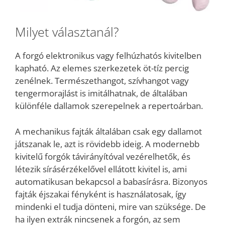
Milyet választanál?
A forgó elektronikus vagy felhúzhatós kivitelben
kapható. Az elemes szerkezetek öt-tíz percig
zenélnek. Természethangot, szívhangot vagy
tengermorajlást is imitálhatnak, de általában
különféle dallamok szerepelnek a repertoárban.
A mechanikus fajták általában csak egy dallamot
játszanak le, azt is rövidebb ideig. A modernebb
kivitelű forgók távirányítóval vezérelhetők, és
létezik sírásérzékelővel ellátott kivitel is, ami
automatikusan bekapcsol a babasírásra. Bizonyos
fajták éjszakai fényként is használatosak, így
mindenki el tudja dönteni, mire van szüksége. De
ha ilyen extrák nincsenek a forgón, az sem