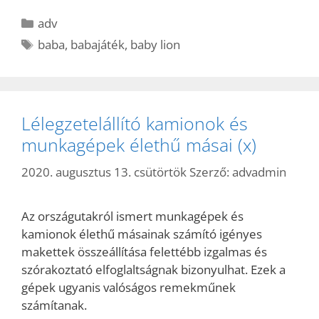
Kategória
adv
Címkék
baba
,
babajáték
,
baby lion
Lélegzetelállító kamionok és
munkagépek élethű másai (x)
2020. augusztus 13. csütörtök
Szerző:
advadmin
Az országutakról ismert munkagépek és
kamionok élethű másainak számító igényes
makettek összeállítása felettébb izgalmas és
szórakoztató elfoglaltságnak bizonyulhat. Ezek a
gépek ugyanis valóságos remekműnek
számítanak.