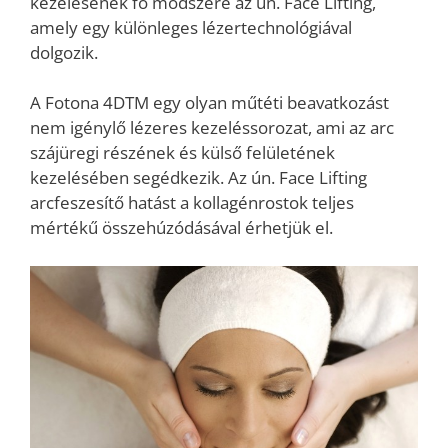
kezelésének fő módszere az ún. Face Lifting,
amely egy különleges lézertechnológiával
dolgozik.
A Fotona 4DTM egy olyan műtéti beavatkozást
nem igénylő lézeres kezeléssorozat, ami az arc
szájüregi részének és külső felületének
kezelésében segédkezik. Az ún. Face Lifting
arcfeszesítő hatást a kollagénrostok teljes
mértékű összehúzódásával érhetjük el.