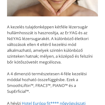
A kezelés tulajdonképpen kétféle lézersugár
hullámhosszát is hasznosítja, az Er:YAG és az
Nd:YAG lézersugarakét. A különböző életkori
változások ellen 4 eltérő kezelési mód
alkalmazható, amelyek szintén különböző
szinteken hatnak; mélyen, a középső és felszíni
bőr kötőszövetét megcélozva.
A 4 dimenzió természetesen 4-féle kezelési
móddal hozható összefüggésbe. Ezek a
SmoothLiftin™, FRAC3™, PIANO™ és a
SupErficial™.
A hévízi
Hotel Európa fit**** nőgyógyászati