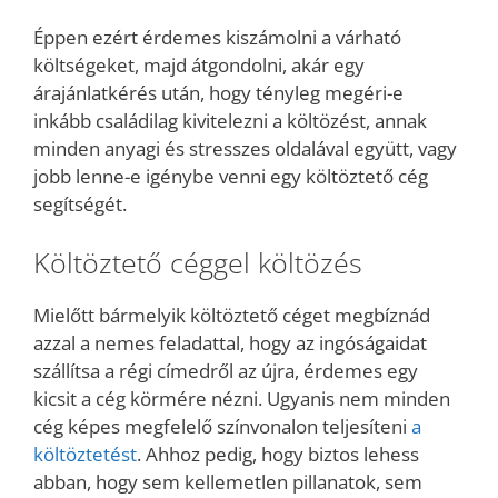
Éppen ezért érdemes kiszámolni a várható
költségeket, majd átgondolni, akár egy
árajánlatkérés után, hogy tényleg megéri-e
inkább családilag kivitelezni a költözést, annak
minden anyagi és stresszes oldalával együtt, vagy
jobb lenne-e igénybe venni egy költöztető cég
segítségét.
Költöztető céggel költözés
Mielőtt bármelyik költöztető céget megbíznád
azzal a nemes feladattal, hogy az ingóságaidat
szállítsa a régi címedről az újra, érdemes egy
kicsit a cég körmére nézni. Ugyanis nem minden
cég képes megfelelő színvonalon teljesíteni
a
költöztetést
. Ahhoz pedig, hogy biztos lehess
abban, hogy sem kellemetlen pillanatok, sem