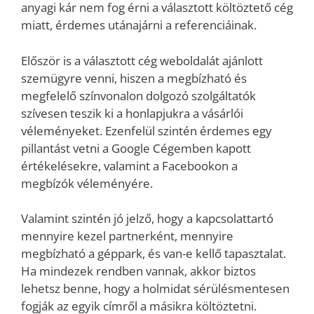
anyagi kár nem fog érni a választott költöztető cég
miatt, érdemes utánajárni a referenciáinak.
Először is a választott cég weboldalát ajánlott
szemügyre venni, hiszen a megbízható és
megfelelő színvonalon dolgozó szolgáltatók
szívesen teszik ki a honlapjukra a vásárlói
véleményeket. Ezenfelül szintén érdemes egy
pillantást vetni a Google Cégemben kapott
értékelésekre, valamint a Facebookon a
megbízók véleményére.
Valamint szintén jó jelző, hogy a kapcsolattartó
mennyire kezel partnerként, mennyire
megbízható a géppark, és van-e kellő tapasztalat.
Ha mindezek rendben vannak, akkor biztos
lehetsz benne, hogy a holmidat sérülésmentesen
fogják az egyik címről a másikra költöztetni.