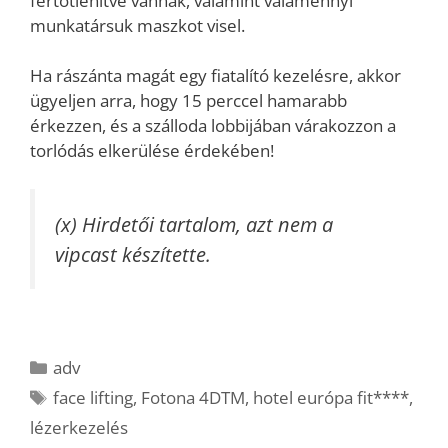
fertőtlenítve vannak, valamint valamennyi
munkatársuk maszkot visel.
Ha rászánta magát egy fiatalító kezelésre, akkor
ügyeljen arra, hogy 15 perccel hamarabb
érkezzen, és a szálloda lobbijában várakozzon a
torlódás elkerülése érdekében!
(x) Hirdetői tartalom, azt nem a
vipcast készítette.
Kategória
adv
Címkék
face lifting
,
Fotona 4DTM
,
hotel európa fit****
,
lézerkezelés