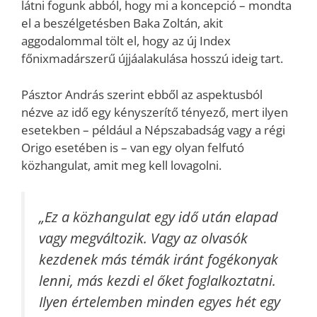
látni fogunk abból, hogy mi a koncepció – mondta
el a beszélgetésben Baka Zoltán, akit
aggodalommal tölt el, hogy az új Index
főnixmadárszerű újjáalakulása hosszú ideig tart.
Pásztor András szerint ebből az aspektusból
nézve az idő egy kényszerítő tényező, mert ilyen
esetekben – például a Népszabadság vagy a régi
Origo esetében is – van egy olyan felfutó
közhangulat, amit meg kell lovagolni.
„Ez a közhangulat egy idő után elapad
vagy megváltozik. Vagy az olvasók
kezdenek más témák iránt fogékonyak
lenni, más kezdi el őket foglalkoztatni.
Ilyen értelemben minden egyes hét egy