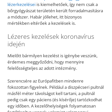
lézerkezelései
is kiemelhetőek, így nem csak a
bőrgyógyászat területén került forradalmasításra
a módszer. Habár jóllehet, itt bizonyos
mértékben eltérőek a kezelések is.
Lézeres kezelések koronavírus
idején
Mielőtt bármilyen kezelést is igénybe veszünk,
érdemes meggyőződni, hogy mennyire
felelősségteljes az adott intézmény.
Szerencsére az Európafitben mindenre
fokozottan figyelnek. Például a diszpécseri pultnál
másfél méter távolságot kell tartani, a pultnál
pedig csak egy páciens (és kísérője) tartózkodhat
egy időben. A kezelőhelyiségek folyamatosan