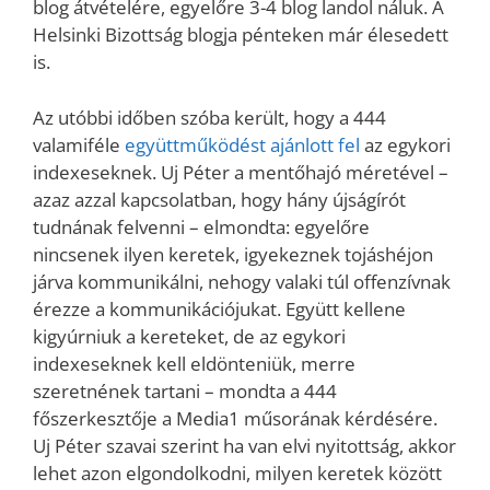
blog átvételére, egyelőre 3-4 blog landol náluk. A
Helsinki Bizottság blogja pénteken már élesedett
is.
Az utóbbi időben szóba került, hogy a 444
valamiféle
együttműködést ajánlott fel
az egykori
indexeseknek. Uj Péter a mentőhajó méretével –
azaz azzal kapcsolatban, hogy hány újságírót
tudnának felvenni – elmondta: egyelőre
nincsenek ilyen keretek, igyekeznek tojáshéjon
járva kommunikálni, nehogy valaki túl offenzívnak
érezze a kommunikációjukat. Együtt kellene
kigyúrniuk a kereteket, de az egykori
indexeseknek kell eldönteniük, merre
szeretnének tartani – mondta a 444
főszerkesztője a Media1 műsorának kérdésére.
Uj Péter szavai szerint ha van elvi nyitottság, akkor
lehet azon elgondolkodni, milyen keretek között