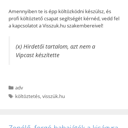
Amennyiben te is épp költözködni készülsz, és
profi költöztető csapat segítségét kérnéd, vedd fel
a kapcsolatot a Visszuk.hu szakembereivel!
(x) Hirdetői tartalom, azt nem a
Vipcast készítette
Kategória
adv
Címkék
költöztetés
,
visszük.hu
Zenélő, forgó babajáték a kiságyra