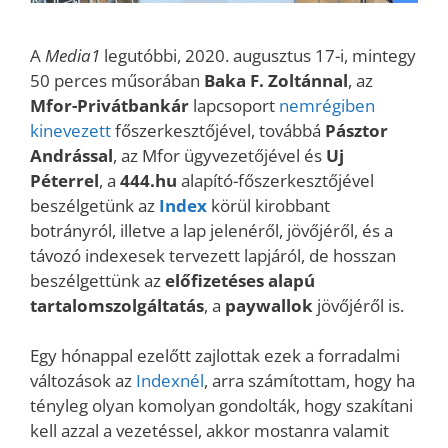
A
Media1
legutóbbi, 2020. augusztus 17-i, mintegy
50 perces műsorában
Baka F. Zoltánnal
, az
Mfor-Privátbankár
lapcsoport
nemrégiben
kinevezett
főszerkesztőjével, továbbá
Pásztor
Andrással
, az Mfor ügyvezetőjével és
Uj
Péterrel
, a
444.hu
alapító-főszerkesztőjével
beszélgetünk az
Index
körül kirobbant
botrányról, illetve a lap jelenéről, jövőjéről, és a
távozó indexesek tervezett lapjáról, de hosszan
beszélgettünk az
előfizetéses alapú
tartalomszolgáltatás
, a
paywallok
jövőjéről is.
Egy hónappal ezelőtt zajlottak ezek a forradalmi
változások az
Indexnél
, arra számítottam, hogy ha
tényleg olyan komolyan gondolták, hogy szakítani
kell azzal a vezetéssel, akkor mostanra valamit