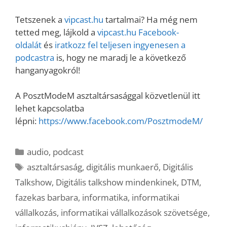
Tetszenek a
vipcast.hu
tartalmai? Ha még nem
tetted meg, lájkold a
vipcast.
hu Facebook-
oldalát
és
iratkozz fel teljesen ingyenesen a
podcastra
is, hogy ne maradj le a következő
hanganyagokról!
A PosztModeM asztaltársasággal közvetlenül itt
lehet kapcsolatba
lépni:
https://www.facebook.com/PosztmodeM/
Kategória
audio
,
podcast
Címkék
asztaltársaság
,
digitális munkaerő
,
Digitális
Talkshow
,
Digitális talkshow mindenkinek
,
DTM
,
fazekas barbara
,
informatika
,
informatikai
vállalkozás
,
informatikai vállalkozások szövetsége
,