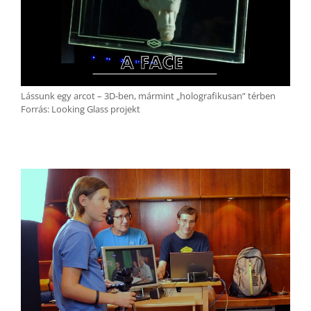
Lássunk egy arcot – 3D-ben, mármint „holografikusan” térben
Forrás: Looking Glass projekt