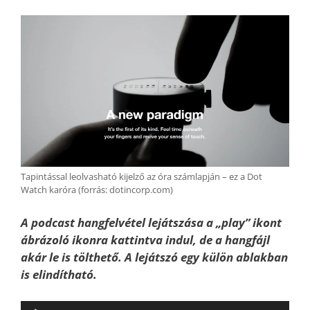
Tapintással leolvasható kijelző az óra számlapján – ez a Dot
Watch karóra (forrás: dotincorp.com)
A podcast hangfelvétel lejátszása a „play” ikont
ábrázoló ikonra kattintva indul, de a hangfájl
akár le is tölthető. A lejátszó egy külön ablakban
is elindítható.
Audió