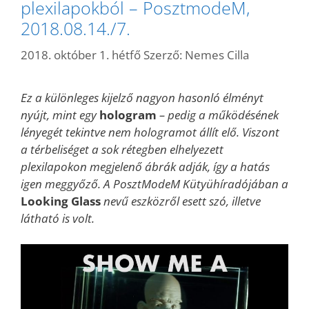
plexilapokból – PosztmodeM,
2018.08.14./7.
2018. október 1. hétfő
Szerző:
Nemes Cilla
Ez a különleges kijelző nagyon hasonló élményt
nyújt, mint egy
hologram
– pedig a működésének
lényegét tekintve nem hologramot állít elő. Viszont
a térbeliséget a sok rétegben elhelyezett
plexilapokon megjelenő ábrák adják, így a hatás
igen meggyőző. A PosztModeM Kütyühíradójában a
Looking Glass
nevű eszközről esett szó, illetve
látható is volt.