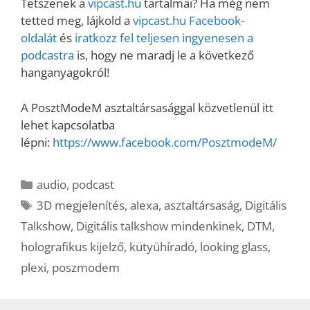
Tetszenek a
vipcast.hu
tartalmai? Ha még nem
tetted meg, lájkold a
vipcast.
hu Facebook-
oldalát
és
iratkozz fel teljesen ingyenesen a
podcastra
is, hogy ne maradj le a következő
hanganyagokról!
A PosztModeM asztaltársasággal közvetlenül itt
lehet kapcsolatba
lépni:
https://www.facebook.com/PosztmodeM/
Kategória
audio
,
podcast
Címkék
3D megjelenítés
,
alexa
,
asztaltársaság
,
Digitális
Talkshow
,
Digitális talkshow mindenkinek
,
DTM
,
holografikus kijelző
,
kütyühíradó
,
looking glass
,
plexi
,
poszmodem