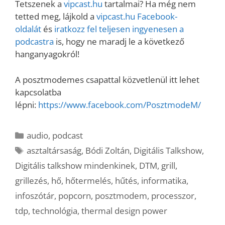
Tetszenek a
vipcast.hu
tartalmai? Ha még nem
tetted meg, lájkold a
vipcast.h
u Facebook-
oldalát
és
iratkozz fel teljesen ingyenesen a
podcastra
is, hogy ne maradj le a következő
hanganyagokról!
A posztmodemes csapattal közvetlenül itt lehet
kapcsolatba
lépni:
https://www.facebook.com/PosztmodeM/
Kategória
audio
,
podcast
Címkék
asztaltársaság
,
Bódi Zoltán
,
Digitális Talkshow
,
Digitális talkshow mindenkinek
,
DTM
,
grill
,
grillezés
,
hő
,
hőtermelés
,
hűtés
,
informatika
,
infoszótár
,
popcorn
,
posztmodem
,
processzor
,
tdp
,
technológia
,
thermal design power