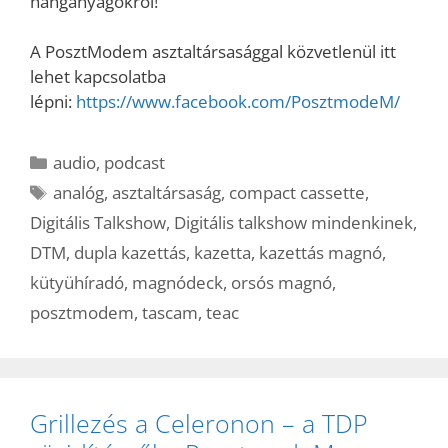
hanganyagokról!
A PosztModem asztaltársasággal közvetlenül itt
lehet kapcsolatba
lépni:
https://www.facebook.com/PosztmodeM/
Kategória
audio
,
podcast
Címkék
analóg
,
asztaltársaság
,
compact cassette
,
Digitális Talkshow
,
Digitális talkshow mindenkinek
,
DTM
,
dupla kazettás
,
kazetta
,
kazettás magnó
,
kütyühíradó
,
magnódeck
,
orsós magnó
,
posztmodem
,
tascam
,
teac
Grillezés a Celeronon – a TDP