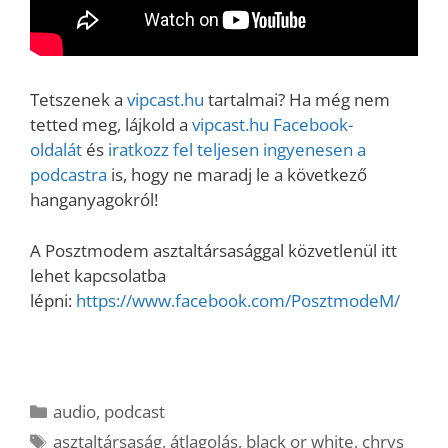
Tetszenek a
vipcast.hu
tartalmai? Ha még nem
tetted meg, lájkold a
vipcast.h
u Facebook-
oldalát
és
iratkozz fel teljesen ingyenesen a
podcastra
is, hogy ne maradj le a következő
hanganyagokról!
A Posztmodem asztaltársasággal közvetlenül itt
lehet kapcsolatba
lépni:
https://www.facebook.com/PosztmodeM/
Kategória
audio
,
podcast
Címkék
asztaltársaság
,
átlagolás
,
black or white
,
chrys