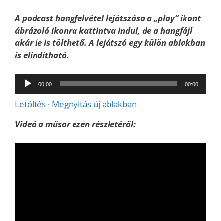
A podcast hangfelvétel lejátszása a „play” ikont
ábrázoló ikonra kattintva indul, de a hangfájl
akár le is tölthető. A lejátszó egy külön
ablakban
is elindítható.
Audió
00:00
00:00
lejátszó
Letöltés
·
Megnyitás új ablakban
Videó a műsor ezen részletéről: