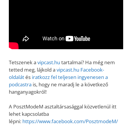
Tetszenek a
vipcast.hu
tartalmai? Ha még nem
tetted meg, lájkold a
vipcast.h
u Facebook-
oldalát
és
iratkozz fel teljesen ingyenesen a
podcastra
is, hogy ne maradj le a következő
hanganyagokról!
A PosztModeM asztaltársasággal közvetlenül itt
lehet kapcsolatba
lépni:
https://www.facebook.com/PosztmodeM/