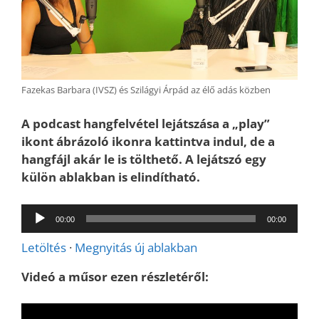
Fazekas Barbara (IVSZ) és Szilágyi Árpád az élő adás közben
A podcast hangfelvétel lejátszása a „play”
ikont ábrázoló ikonra kattintva indul, de a
hangfájl akár le is tölthető. A lejátszó egy
külön ablakban is elindítható.
Audió
00:00
00:00
lejátszó
Letöltés
·
Megnyitás új ablakban
Videó a műsor ezen részletéről: