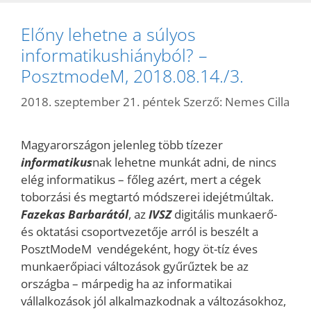
Előny lehetne a súlyos
informatikushiányból? –
PosztmodeM, 2018.08.14./3.
2018. szeptember 21. péntek
Szerző:
Nemes Cilla
Magyarországon jelenleg több tízezer
informatikus
nak lehetne munkát adni, de nincs
elég informatikus – főleg azért, mert a cégek
toborzási és megtartó módszerei idejétmúltak.
Fazekas Barbarától
, az
IVSZ
digitális munkaerő-
és oktatási csoportvezetője arról is beszélt a
PosztModeM vendégeként, hogy öt-tíz éves
munkaerőpiaci változások gyűrűztek be az
országba – márpedig ha az informatikai
vállalkozások jól alkalmazkodnak a változásokhoz,