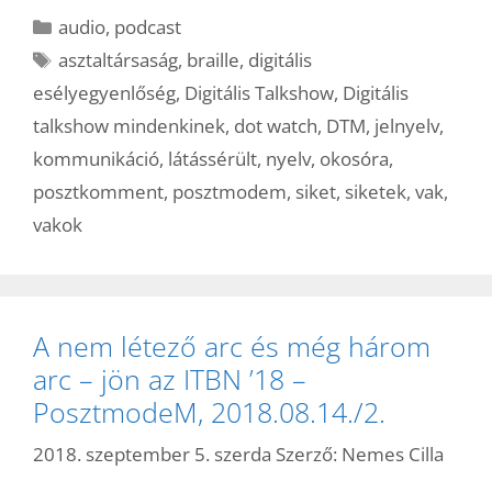
Kategória
audio
,
podcast
Címkék
asztaltársaság
,
braille
,
digitális
esélyegyenlőség
,
Digitális Talkshow
,
Digitális
talkshow mindenkinek
,
dot watch
,
DTM
,
jelnyelv
,
kommunikáció
,
látássérült
,
nyelv
,
okosóra
,
posztkomment
,
posztmodem
,
siket
,
siketek
,
vak
,
vakok
A nem létező arc és még három
arc – jön az ITBN ’18 –
PosztmodeM, 2018.08.14./2.
2018. szeptember 5. szerda
Szerző:
Nemes Cilla