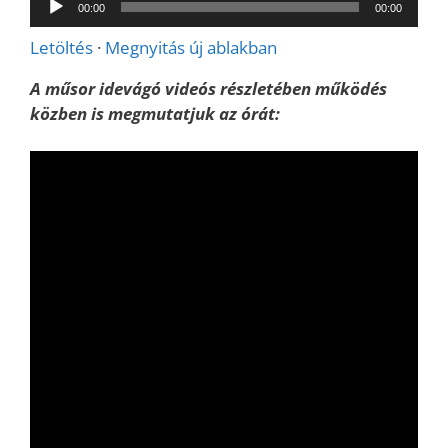
00:00
00:00
lejátszó
Letöltés
·
Megnyitás új ablakban
A műsor idevágó videós részletében működés
közben is megmutatjuk az órát: