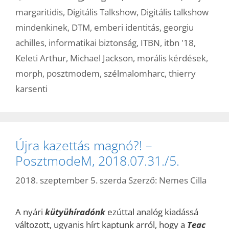
margaritidis
,
Digitális Talkshow
,
Digitális talkshow
mindenkinek
,
DTM
,
emberi identitás
,
georgiu
achilles
,
informatikai biztonság
,
ITBN
,
itbn '18
,
Keleti Arthur
,
Michael Jackson
,
morális kérdések
,
morph
,
posztmodem
,
szélmalomharc
,
thierry
karsenti
Újra kazettás magnó?! –
PosztmodeM, 2018.07.31./5.
2018. szeptember 5. szerda
Szerző:
Nemes Cilla
A nyári
kütyühíradónk
ezúttal analóg kiadássá
változott, ugyanis hírt kaptunk arról, hogy a
Teac