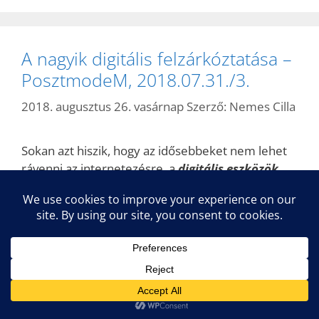
A nagyik digitális felzárkóztatása –
PosztmodeM, 2018.07.31./3.
2018. augusztus 26. vasárnap
Szerző:
Nemes Cilla
Sokan azt hiszik, hogy az idősebbeket nem lehet
rávenni az internetezésre, a
digitális eszközök
használatára – a
Telekom
új kampányában (és így
a PosztModeM műsor beszélgetésében is) viszont
jó módszereket mutat be a nagyik aktivizálására.
Ezzel párhuzamosan az
eNET kutatás
t készített a
jelenlegi helyzetről: segítik-e az unokák a nagyikat
abban, hogy belépjenek a digitális világba.
Pintér
Róbert
től halljuk a főbb eredményeket.