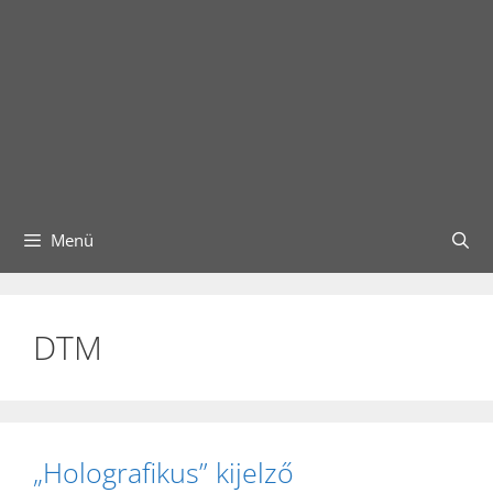
Menü
DTM
„Holografikus” kijelző