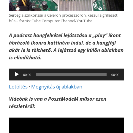
Serceg a szilikonzsír a Celeron processzoron, készül a grillezett
hús – forrás: Cube Computer Channel/YouTube
A podcast hangfelvétel lejátszása a „play” ikont
ábrázoló ikonra kattintva indul, de a hangfájl
akár le is tölthető. A lejátszó egy külön ablakban
is elindítható.
Audió
00:00
00:00
lejátszó
Letöltés
·
Megnyitás új ablakban
Videónk is van a PosztModeM műsor ezen
részletéről: