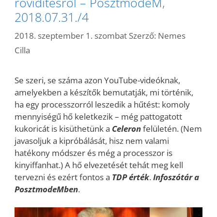
rövidítésről – PosztmodeM,
2018.07.31./4
2018. szeptember 1. szombat
Szerző:
Nemes
Cilla
Se szeri, se száma azon YouTube-videóknak,
amelyekben a készítők bemutatják, mi történik,
ha egy processzorról leszedik a hűtést: komoly
mennyiségű hő keletkezik – még pattogatott
kukoricát is kisüthetünk a
Celeron
felületén. (Nem
javasoljuk a kipróbálását, hisz nem valami
hatékony módszer és még a processzor is
kinyiffanhat.) A hő elvezetését tehát meg kell
tervezni és ezért fontos a
TDP érték
.
Infoszótár a
PosztmodeMben
.