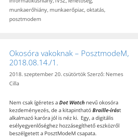
informatikushiány
,
IVSZ
,
lehetőség
,
munkaerőhiány
,
munkaerőpiac
,
oktatás
,
posztmodem
Okosóra vakoknak – PosztmodeM,
2018.08.14./1.
2018. szeptember 20. csütörtök
Szerző:
Nemes
Cilla
Nem csak ígéretes a
Dot Watch
nevű okosóra
kezdeményezés, de a kitapintható
Braille-írás
t
alkalmazó karóra jól is néz ki. Egy, a digitális
esélyegyenlőséghez hozzásegíthető eszközről
beszélgetett a PosztModeM csapata.