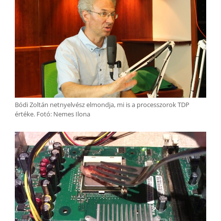
Bódi Zoltán netnyelvész elmondja, mi is a processzorok TDP
értéke. Fotó: Nemes Ilona