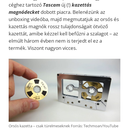
céghez tartozó
Tascam
új (!)
kazettás
magnódecket
dobott piacra. Belenézünk az
unboxing videóba, majd megmutatjuk az orsós és
kazettás magnók rossz tulajdonságait ötvöző
kazettát, amibe kézzel kell befűzni a szalagot – az
elmúlt három évben nem is terjedt el ez a
termék. Viszont nagyon vicces.
Orsós kazetta – csak türelmeseknek Forrás: Techmoan/YouTube