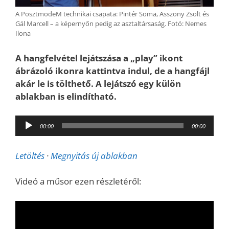
A PosztmodeM technikai csapata: Pintér Soma, Asszony Zsolt és
Gál Marcell – a képernyőn pedig az asztaltársaság. Fotó: Nemes
Ilona
A hangfelvétel lejátszása a „play” ikont
ábrázoló ikonra kattintva indul, de a hangfájl
akár le is tölthető. A lejátszó egy külön
ablakban is elindítható.
Audió
00:00
00:00
lejátszó
Letöltés
·
Megnyitás új ablakban
Videó a műsor ezen részletéről: