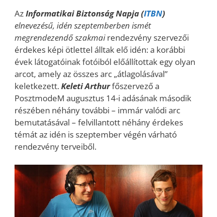
Az
Informatikai Biztonság Napja (
ITBN
)
elnevezésű, idén szeptemberben ismét
megrendezendő szakmai
rendezvény szervezői
érdekes képi ötlettel álltak elő idén: a korábbi
évek látogatóinak fotóiból előállítottak egy olyan
arcot, amely az összes arc „átlagolásával”
keletkezett.
Keleti Arthur
főszervező a
PosztmodeM augusztus 14-i adásának második
részében néhány további – immár valódi arc
bemutatásával – felvillantott néhány érdekes
témát az idén is szeptember végén várható
rendezvény terveiből.