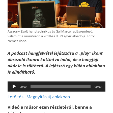
Asszony Zsolt hangtechnikus és Gál Marcell adásrendező,
valamint a monitoron a 2018-as ITBN egyik előadója. Fotó:
Nemes Ilona
A podcast hangfelvétel lejátszása a „play” ikont
ábrázoló ikonra kattintva indul, de a hangfájl
akár le is tölthető. A lejátszó egy külön ablakban
is elindítható.
Audió
00:00
00:00
lejátszó
Letöltés
·
Megnyitás új ablakban
Videó a műsor ezen részletéről, benne a