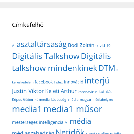
Címkefelhő
asztaltársaság
Bódi Zoltán
covid-19
AI
Digitális Talkshow
Digitális
talkshow mindenkinek
DTM
e-
interjú
facebook
innováció
Index
kereskedelem
Justin Viktor
Keleti Arthur
kutatás
koronavírus
közösségi média
Képes Gábor
közmédia
magyar médiahelyzet
media1
media1 műsor
média
mesterséges intelligencia
MI
Netidők
médiaszabadság
online média
oktatás