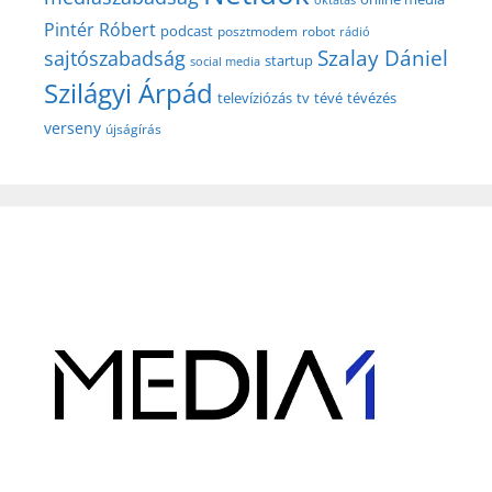
Pintér Róbert
podcast
posztmodem
robot
rádió
Szalay Dániel
sajtószabadság
startup
social media
Szilágyi Árpád
televíziózás
tv
tévé
tévézés
verseny
újságírás