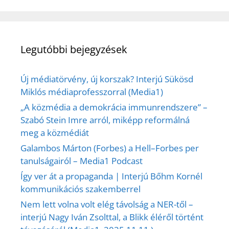
Legutóbbi bejegyzések
Új médiatörvény, új korszak? Interjú Sükösd
Miklós médiaprofesszorral (Media1)
„A közmédia a demokrácia immunrendszere” –
Szabó Stein Imre arról, miképp reformálná
meg a közmédiát
Galambos Márton (Forbes) a Hell–Forbes per
tanulságairól – Media1 Podcast
Így ver át a propaganda | Interjú Bőhm Kornél
kommunikációs szakemberrel
Nem lett volna volt elég távolság a NER-től –
interjú Nagy Iván Zsolttal, a Blikk éléről történt