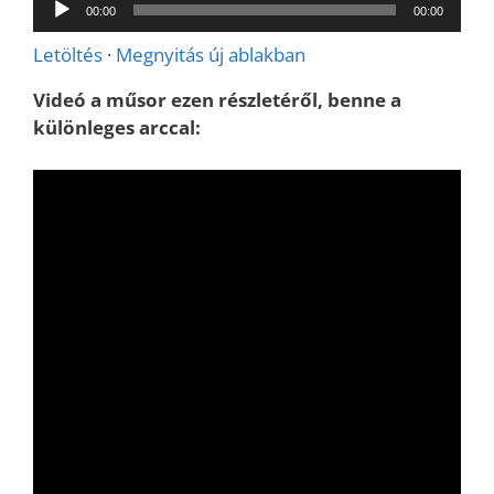
Audió
00:00
00:00
lejátszó
Letöltés
·
Megnyitás új ablakban
Videó a műsor ezen részletéről, benne a
különleges arccal: