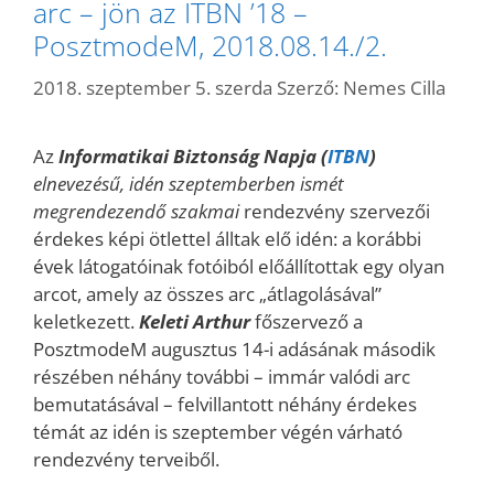
arc – jön az ITBN ’18 –
PosztmodeM, 2018.08.14./2.
2018. szeptember 5. szerda
Szerző:
Nemes Cilla
Az
Informatikai Biztonság Napja (
ITBN
)
elnevezésű, idén szeptemberben ismét
megrendezendő szakmai
rendezvény szervezői
érdekes képi ötlettel álltak elő idén: a korábbi
évek látogatóinak fotóiból előállítottak egy olyan
arcot, amely az összes arc „átlagolásával”
keletkezett.
Keleti Arthur
főszervező a
PosztmodeM augusztus 14-i adásának második
részében néhány további – immár valódi arc
bemutatásával – felvillantott néhány érdekes
témát az idén is szeptember végén várható
rendezvény terveiből.