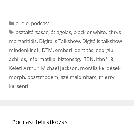
Kategória
audio
,
podcast
Címkék
asztaltársaság
,
átlagolás
,
black or white
,
chrys
margaritidis
,
Digitális Talkshow
,
Digitális talkshow
mindenkinek
,
DTM
,
emberi identitás
,
georgiu
achilles
,
informatikai biztonság
,
ITBN
,
itbn '18
,
Keleti Arthur
,
Michael Jackson
,
morális kérdések
,
morph
,
posztmodem
,
szélmalomharc
,
thierry
karsenti
Podcast feliratkozás