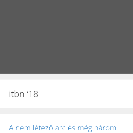
itbn ’18
A nem létező arc és még három