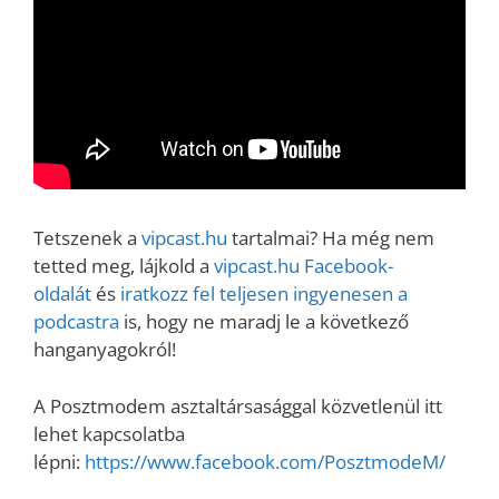
Tetszenek a
vipcast.hu
tartalmai? Ha még nem
tetted meg, lájkold a
vipcast.h
u Facebook-
oldalát
és
iratkozz fel teljesen ingyenesen a
podcastra
is, hogy ne maradj le a következő
hanganyagokról!
A Posztmodem asztaltársasággal közvetlenül itt
lehet kapcsolatba
lépni:
https://www.facebook.com/PosztmodeM/