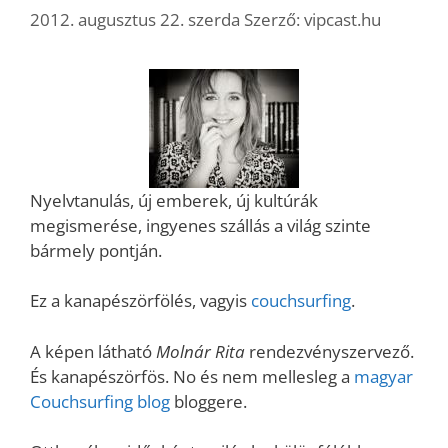
2012. augusztus 22. szerda
Szerző:
vipcast.hu
Nyelvtanulás, új emberek, új kultúrák
megismerése, ingyenes szállás a világ szinte
bármely pontján.
Ez a kanapészörfölés, vagyis
couchsurfing
.
A képen látható
Molnár Rita
rendezvényszervező.
És kanapészörfös. No és nem mellesleg a
magyar
Couchsurfing blog
bloggere.