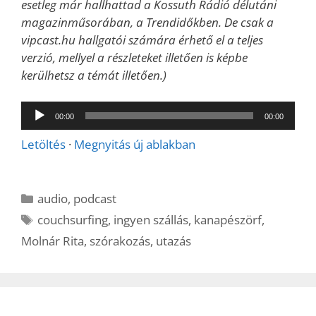
esetleg már hallhattad a Kossuth Rádió délutáni
magazinműsorában, a Trendidőkben. De csak a
vipcast.hu hallgatói számára érhető el a teljes
verzió, mellyel a részleteket illetően is képbe
kerülhetsz a témát illetően.)
Audió
00:00
00:00
lejátszó
Letöltés
·
Megnyitás új ablakban
Kategória
audio
,
podcast
Címkék
couchsurfing
,
ingyen szállás
,
kanapészörf
,
Molnár Rita
,
szórakozás
,
utazás