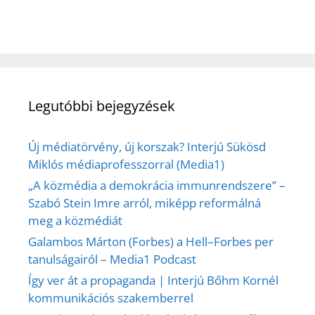
Legutóbbi bejegyzések
Új médiatörvény, új korszak? Interjú Sükösd
Miklós médiaprofesszorral (Media1)
„A közmédia a demokrácia immunrendszere” –
Szabó Stein Imre arról, miképp reformálná
meg a közmédiát
Galambos Márton (Forbes) a Hell–Forbes per
tanulságairól – Media1 Podcast
Így ver át a propaganda | Interjú Bőhm Kornél
kommunikációs szakemberrel