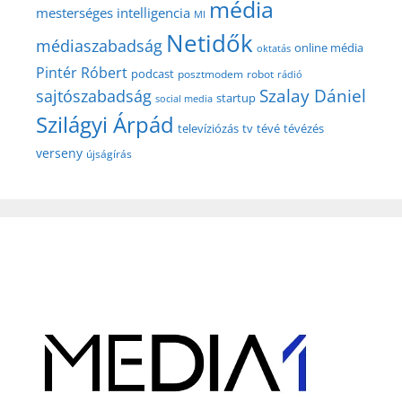
média
mesterséges intelligencia
MI
Netidők
médiaszabadság
online média
oktatás
Pintér Róbert
podcast
posztmodem
robot
rádió
Szalay Dániel
sajtószabadság
startup
social media
Szilágyi Árpád
televíziózás
tv
tévé
tévézés
verseny
újságírás