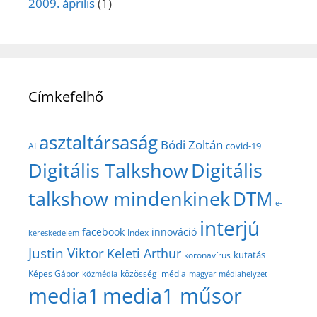
2009. április
(1)
Címkefelhő
asztaltársaság
Bódi Zoltán
covid-19
AI
Digitális Talkshow
Digitális
talkshow mindenkinek
DTM
e-
interjú
facebook
innováció
Index
kereskedelem
Justin Viktor
Keleti Arthur
kutatás
koronavírus
közösségi média
Képes Gábor
közmédia
magyar médiahelyzet
media1
media1 műsor