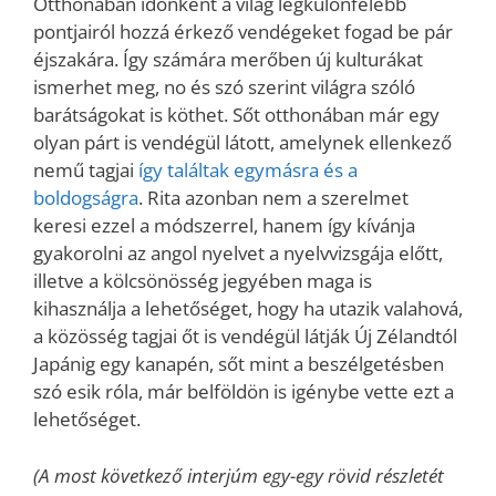
Otthonában időnként a világ legkülönfélébb
pontjairól hozzá érkező vendégeket fogad be pár
éjszakára. Így számára merőben új kulturákat
ismerhet meg, no és szó szerint világra szóló
barátságokat is köthet. Sőt otthonában már egy
olyan párt is vendégül látott, amelynek ellenkező
nemű tagjai
így találtak egymásra és a
boldogságra
. Rita azonban nem a szerelmet
keresi ezzel a módszerrel, hanem így kívánja
gyakorolni az angol nyelvet a nyelvvizsgája előtt,
illetve a kölcsönösség jegyében maga is
kihasználja a lehetőséget, hogy ha utazik valahová,
a közösség tagjai őt is vendégül látják Új Zélandtól
Japánig egy kanapén, sőt mint a beszélgetésben
szó esik róla, már belföldön is igénybe vette ezt a
lehetőséget.
(A most következő interjúm egy-egy rövid részletét