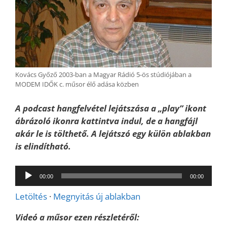
Kovács Győző 2003-ban a Magyar Rádió 5-ös stúdiójában a
MODEM IDŐK c. műsor élő adása közben
A podcast hangfelvétel lejátszása a „play” ikont
ábrázoló ikonra kattintva indul, de a hangfájl
akár le is tölthető. A lejátszó egy külön ablakban
is elindítható.
Audió
00:00
00:00
lejátszó
Letöltés
·
Megnyitás új ablakban
Videó a műsor ezen részletéről: