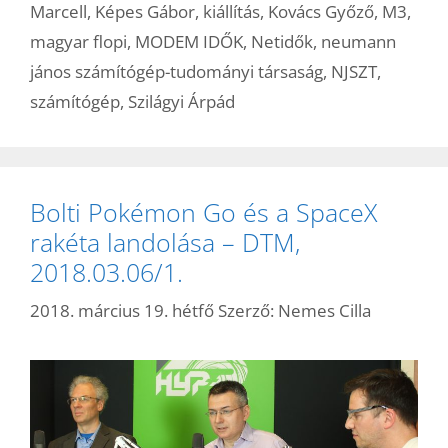
Marcell
,
Képes Gábor
,
kiállítás
,
Kovács Győző
,
M3
,
magyar flopi
,
MODEM IDŐK
,
Netidők
,
neumann
jános számítógép-tudományi társaság
,
NJSZT
,
számítógép
,
Szilágyi Árpád
Bolti Pokémon Go és a SpaceX
rakéta landolása – DTM,
2018.03.06/1.
2018. március 19. hétfő
Szerző:
Nemes Cilla