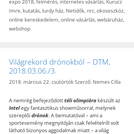
expo 2018
,
felmérés
,
internetes vásárlás
,
Kurucz
Imre
,
kutatás
,
lurdy ház
,
Netidők
,
nrc
,
okoseszköz
,
online kereskedelem
,
online vásárlás
,
webáruház
,
webshop
Világrekord drónokból – DTM,
2018.03.06./3.
2018. március 22. csütörtök
Szerző:
Nemes Cilla
A nemrég befejeződött
téli olimpiára
készült az
Intel
egy fantasztikus showműsorral, melynek
szereplői
dróno
k
. A bemutatóval – ami a
sportesemény megnyitóján csak felvételről volt
látható bizonyos aggodalmak miatt – a világ