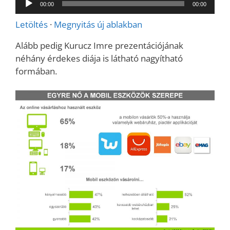
00:00
00:00
lejátszó
Letöltés
·
Megnyitás új ablakban
Alább pedig Kurucz Imre prezentációjának
néhány érdekes diája is látható nagyítható
formában.