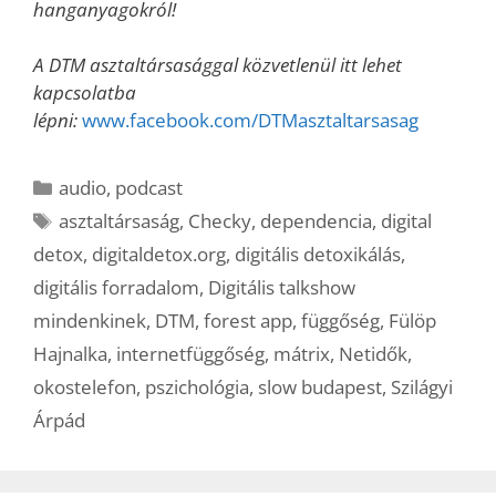
hanganyagokról!
A DTM asztaltársasággal közvetlenül itt lehet
kapcsolatba
lépni:
www.facebook.com/DTMasztaltarsasag
Kategória
audio
,
podcast
Címkék
asztaltársaság
,
Checky
,
dependencia
,
digital
detox
,
digitaldetox.org
,
digitális detoxikálás
,
digitális forradalom
,
Digitális talkshow
mindenkinek
,
DTM
,
forest app
,
függőség
,
Fülöp
Hajnalka
,
internetfüggőség
,
mátrix
,
Netidők
,
okostelefon
,
pszichológia
,
slow budapest
,
Szilágyi
Árpád