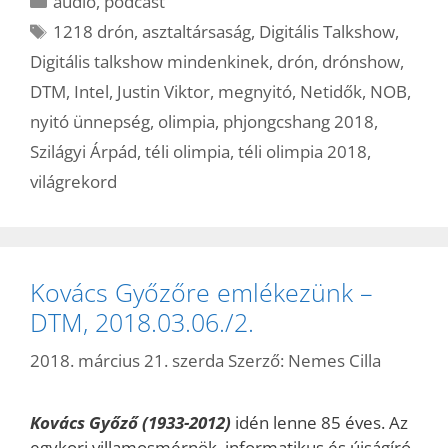
audio
,
podcast
Címkék
1218 drón
,
asztaltársaság
,
Digitális Talkshow
,
Digitális talkshow mindenkinek
,
drón
,
drónshow
,
DTM
,
Intel
,
Justin Viktor
,
megnyitó
,
Netidők
,
NOB
,
nyitó ünnepség
,
olimpia
,
phjongcshang 2018
,
Szilágyi Árpád
,
téli olimpia
,
téli olimpia 2018
,
világrekord
Kovács Győzőre emlékezünk –
DTM, 2018.03.06./2.
2018. március 21. szerda
Szerző:
Nemes Cilla
Kovács Győző (1933-2012)
idén lenne 85 éves. Az
egykori villamosmérnök, informatikus és újságíró