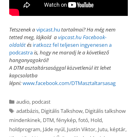
Tetszenek a
vipcast.hu
tartalmai? Ha még nem
tetted meg, lájkold a
vipcast.hu Facebook-
oldalát
és
iratkozz fel teljesen ingyenesen a
podcastra
is, hogy ne maradj le a következő
hanganyagokról!
A DTM asztaltársasággal közvetlenül itt lehet
kapcsolatba
lépni:
www.facebook.com/DTMasztaltarsasag
Kategória
audio
,
podcast
Címkék
adatbázis
,
Digitális Talkshow
,
Digitális talkshow
mindenkinek
,
DTM
,
fénykép
,
fotó
,
Hold
,
holdprogram
,
Jáde nyúl
,
Justin Viktor
,
Jutu
,
képtár
,