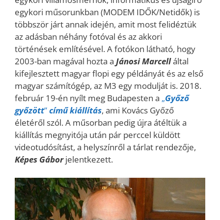
egykori műsorunkban (MODEM IDŐK/Netidők) is
többször járt annak idején, amit most felidéztük
az adásban néhány fotóval és az akkori
történések említésével. A fotókon látható, hogy
2003-ban magával hozta a
Jánosi Marcell
által
kifejlesztett magyar flopi egy példányát és az első
magyar számítógép, az M3 egy modulját is. 2018.
február 19-én nyílt meg Budapesten a
„
Győző
győzött
”
című kiállítás
, ami Kovács Győző
életéről szól. A műsorban pedig újra átéltük a
kiállítás megnyitója után pár perccel küldött
videotudósítást, a helyszínről a tárlat rendezője,
Képes Gábor
jelentkezett.