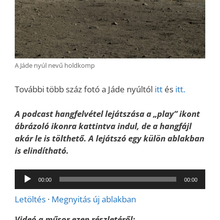
A Jáde nyúl nevű holdkomp
További több száz fotó a Jáde nyúltól
itt
és
itt.
A podcast hangfelvétel lejátszása a „play” ikont
ábrázoló ikonra kattintva indul, de a hangfájl
akár le is tölthető. A lejátszó egy külön ablakban
is elindítható.
Audió
00:00
00:00
lejátszó
Letöltés
·
Megnyitás új ablakban
Videó a műsor ezen részletéről: