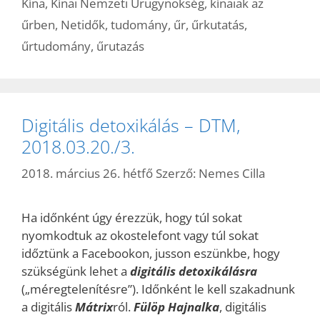
Kína
,
Kínai Nemzeti Űrügynökség
,
kínaiak az
űrben
,
Netidők
,
tudomány
,
űr
,
űrkutatás
,
űrtudomány
,
űrutazás
Digitális detoxikálás – DTM,
2018.03.20./3.
2018. március 26. hétfő
Szerző:
Nemes Cilla
Ha időnként úgy érezzük, hogy túl sokat
nyomkodtuk az okostelefont vagy túl sokat
időztünk a Facebookon, jusson eszünkbe, hogy
szükségünk lehet a
digitális detoxikálásra
(„méregtelenítésre”). Időnként le kell szakadnunk
a digitális
Mátrix
ról.
Fülöp Hajnalka
, digitális