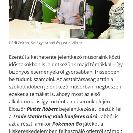
Bódi Zoltán, Szilágyi Árpád és Justin Viktor
Ezentúl a kéthetente jelentkező műsoraink közti
időszakokban is jelentkezünk majd témákkal – így
bizonyos eseményekről gyorsabban, frissebben
be tudunk számolni. Az asztaltársaság aztán a
szokott időben jelentkező műsorban megbeszéli
ezeket a témákat is, ahogy most az első
alkalommal is így történt a műsorunk elején.
Először
Pintér Róbert
bejelentkezését idéztük fel
a
Trade Marketing Klub konferenciáró
l, abból is
azt a részt, amikor
Pokémon
G
o
játékot a
kiskereskedelemben felhasználó ötletről számolt