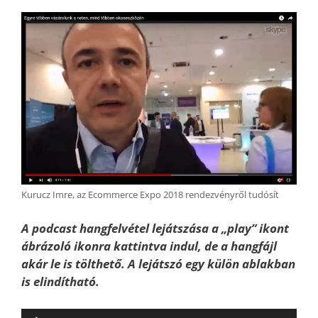
Kurucz Imre, az Ecommerce Expo 2018 rendezvényről tudósít
A podcast hangfelvétel lejátszása a „play” ikont
ábrázoló ikonra kattintva indul, de a hangfájl
akár le is tölthető. A lejátszó egy külön ablakban
is elindítható.
Audió