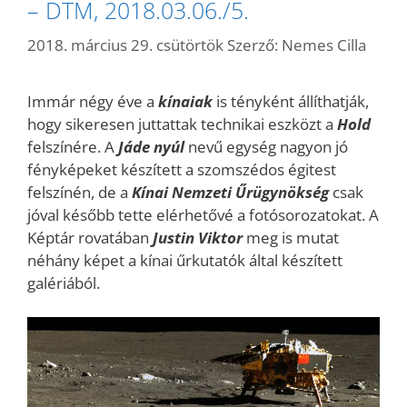
– DTM, 2018.03.06./5.
2018. március 29. csütörtök
Szerző:
Nemes Cilla
Immár négy éve a
kínaiak
is tényként állíthatják,
hogy sikeresen juttattak technikai eszközt a
Hold
felszínére. A
Jáde nyúl
nevű egység nagyon jó
fényképeket készített a szomszédos égitest
felszínén, de a
Kínai Nemzeti Űrügynökség
csak
jóval később tette elérhetővé a fotósorozatokat. A
Képtár rovatában
Justin Viktor
meg is mutat
néhány képet a kínai űrkutatók által készített
galériából.