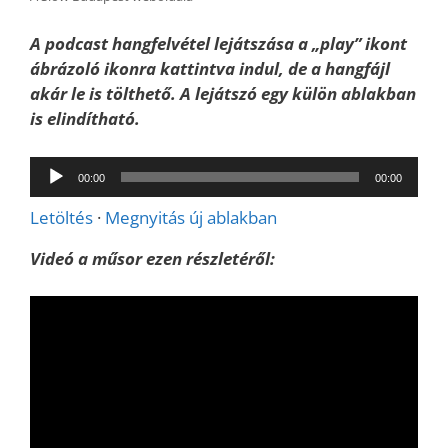
A podcast hangfelvétel lejátszása a „play” ikont
ábrázoló ikonra kattintva indul, de a hangfájl
akár le is tölthető. A lejátszó egy külön ablakban
is elindítható.
Audió
00:00
00:00
lejátszó
Letöltés
·
Megnyitás új ablakban
Videó a műsor ezen részletéről: