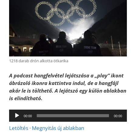
1218 darab drón alkotta ötkarika
A podcast hangfelvétel lejátszása a „play” ikont
ábrázoló ikonra kattintva indul, de a hangfájl
akár le is tölthető. A lejátszó egy külön ablakban
is elindítható.
Audió
00:00
00:00
lejátszó
Letöltés
·
Megnyitás új ablakban