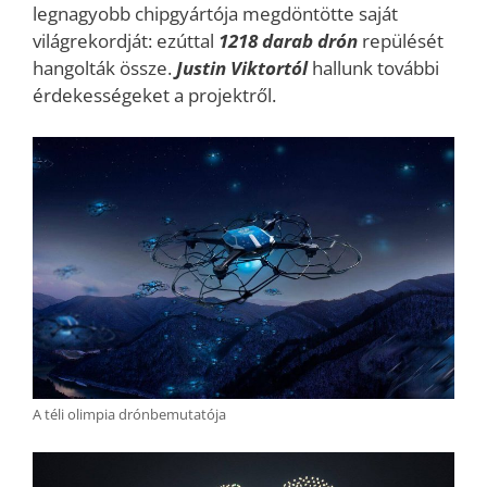
legnagyobb chipgyártója megdöntötte saját
világrekordját: ezúttal
1218 darab dró
n
repülését
hangolták össze.
Justin Viktortól
hallunk további
érdekességeket a projektről.
A téli olimpia drónbemutatója