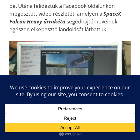
be. Utána felidéztük a Facebook oldalunkon
megosztott videó részletét, amelyen a
SpaceX
Falcon Heavy űrrakéta
segédhajtóműveinek
egészen elképesztő landolását láthattuk.
A SpaceX Falcon Heavy űrrakéta.
A podcast hangfelvétel lejátszása a „play” ikont
ábrázoló ikonra kattintva indul, de a hangfájl