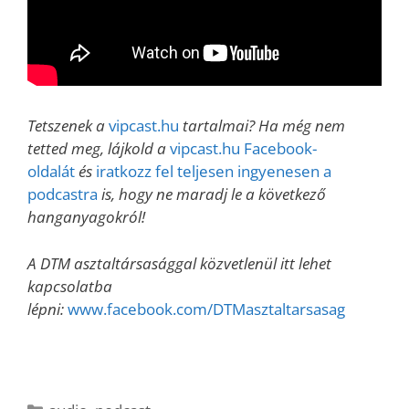
Tetszenek a
vipcast.hu
tartalmai? Ha még nem
tetted meg, lájkold a
vipcast.hu Facebook-
oldalát
és
iratkozz fel teljesen ingyenesen a
podcastra
is, hogy ne maradj le a következő
hanganyagokról!
A DTM asztaltársasággal közvetlenül itt lehet
kapcsolatba
lépni:
www.facebook.com/DTMasztaltarsasag
Kategória