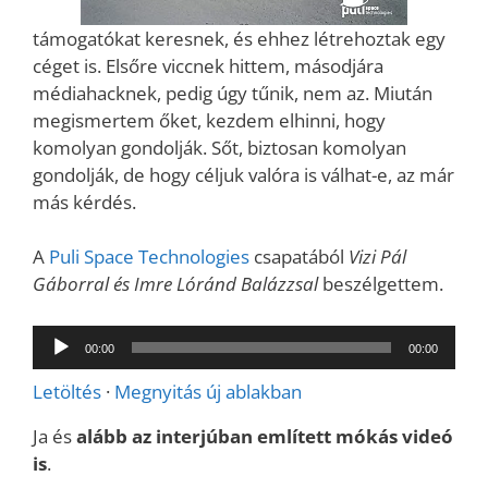
támogatókat keresnek, és ehhez létrehoztak egy
céget is. Elsőre viccnek hittem, másodjára
médiahacknek, pedig úgy tűnik, nem az. Miután
megismertem őket, kezdem elhinni, hogy
komolyan gondolják. Sőt, biztosan komolyan
gondolják, de hogy céljuk valóra is válhat-e, az már
más kérdés.
A
Puli Space Technologies
csapatából
Vizi Pál
Gáborral és Imre Lóránd Balázzsal
beszélgettem.
Audió
00:00
00:00
lejátszó
Letöltés
·
Megnyitás új ablakban
Ja és
alább az interjúban említett mókás videó
is
.