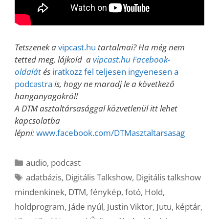
Tetszenek a
vipcast.hu
tartalmai? Ha még nem
tetted meg, lájkold a
vipcast.hu Facebook-
oldalát
és
iratkozz fel teljesen ingyenesen a
podcastra
is, hogy ne maradj le a következő
hanganyagokról!
A DTM asztaltársasággal közvetlenül itt lehet
kapcsolatba
lépni:
www.facebook.com/DTMasztaltarsasag
Kategória
audio
,
podcast
Címkék
adatbázis
,
Digitális Talkshow
,
Digitális talkshow
mindenkinek
,
DTM
,
fénykép
,
fotó
,
Hold
,
holdprogram
,
Jáde nyúl
,
Justin Viktor
,
Jutu
,
képtár
,