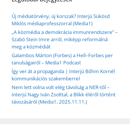
Új médiatörvény, új korszak? Interjú Sükösd
Miklós médiaprofesszorral (Media1)
„A közmédia a demokrácia immunrendszere” –
Szabó Stein Imre arról, miképp reformálná
meg a közmédiát
Galambos Márton (Forbes) a Hell–Forbes per
tanulságairól – Media1 Podcast
Így ver át a propaganda | Interjú Bőhm Kornél
kommunikációs szakemberrel
Nem lett volna volt elég távolság a NER-től –
interjú Nagy Iván Zsolttal, a Blikk éléről történt
távozásáról (Media1, 2025.11.11.)