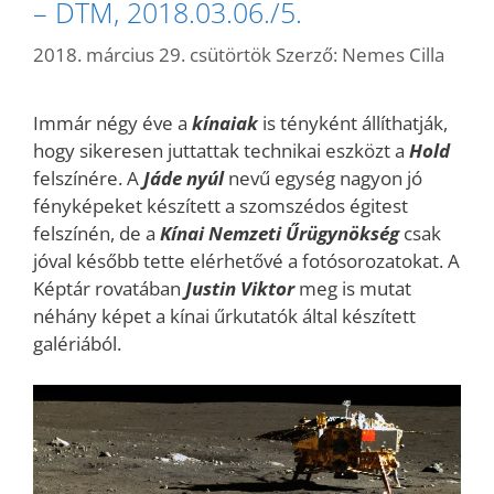
– DTM, 2018.03.06./5.
2018. március 29. csütörtök
Szerző:
Nemes Cilla
Immár négy éve a
kínaiak
is tényként állíthatják,
hogy sikeresen juttattak technikai eszközt a
Hold
felszínére. A
Jáde nyúl
nevű egység nagyon jó
fényképeket készített a szomszédos égitest
felszínén, de a
Kínai Nemzeti Űrügynökség
csak
jóval később tette elérhetővé a fotósorozatokat. A
Képtár rovatában
Justin Viktor
meg is mutat
néhány képet a kínai űrkutatók által készített
galériából.