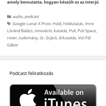
amely bemutatta, hogyan készült ez az interjú
Kategória
audio
,
podcast
Címkék
Google Lunar X Prize
,
Hold
,
holdutazás
,
Imre
Lóránd Balázs
,
innováció
,
kutatás
,
Puli
,
Puli Space
,
rover
,
tudomány
,
űr
,
űrjáró
,
űrkutatás
,
Vizi Pál
Gábor
Podcast feliratkozás