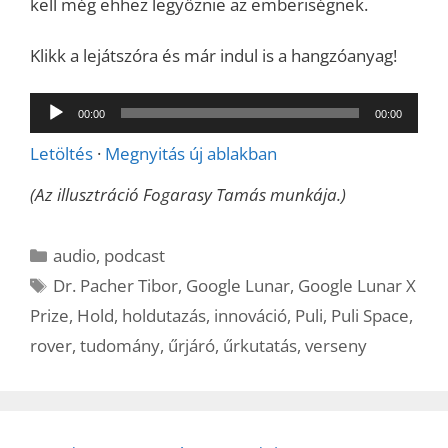
kell még ehhez legyőznie az emberiségnek.
Klikk a lejátszóra és már indul is a hangzóanyag!
Audió
00:00
00:00
lejátszó
Letöltés
·
Megnyitás új ablakban
(Az illusztráció Fogarasy Tamás munkája.)
Kategória
audio
,
podcast
Címkék
Dr. Pacher Tibor
,
Google Lunar
,
Google Lunar X
Prize
,
Hold
,
holdutazás
,
innováció
,
Puli
,
Puli Space
,
rover
,
tudomány
,
űrjáró
,
űrkutatás
,
verseny