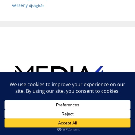
verseny
újságírás
Hirdetés