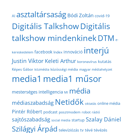
asztaltársaság
Bódi Zoltán
covid-19
AI
Digitális Talkshow
Digitális
talkshow mindenkinek
DTM
e-
interjú
facebook
innováció
Index
kereskedelem
Justin Viktor
Keleti Arthur
kutatás
koronavírus
közösségi média
Képes Gábor
közmédia
magyar médiahelyzet
media1
media1 műsor
média
mesterséges intelligencia
MI
Netidők
médiaszabadság
online média
oktatás
Pintér Róbert
podcast
posztmodem
robot
rádió
Szalay Dániel
sajtószabadság
startup
social media
Szilágyi Árpád
televíziózás
tv
tévé
tévézés