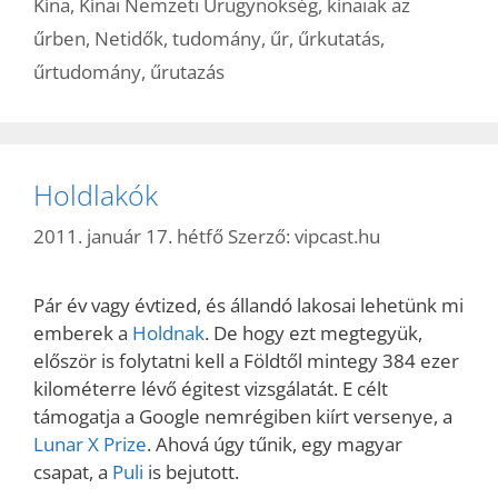
Kína
,
Kínai Nemzeti Űrügynökség
,
kínaiak az
űrben
,
Netidők
,
tudomány
,
űr
,
űrkutatás
,
űrtudomány
,
űrutazás
Holdlakók
2011. január 17. hétfő
Szerző:
vipcast.hu
Pár év vagy évtized, és állandó lakosai lehetünk mi
emberek a
Holdnak
. De hogy ezt megtegyük,
először is folytatni kell a Földtől mintegy 384 ezer
kilométerre lévő égitest vizsgálatát. E célt
támogatja a Google nemrégiben kiírt versenye, a
Lunar X Prize
. Ahová úgy tűnik, egy magyar
csapat, a
Puli
is bejutott.