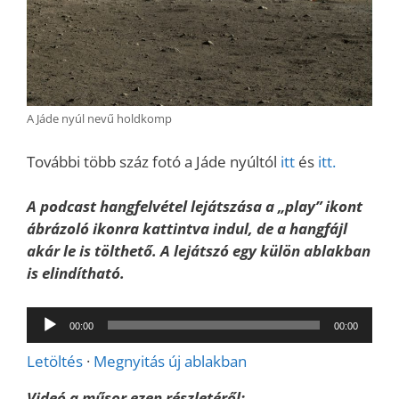
A Jáde nyúl nevű holdkomp
További több száz fotó a Jáde nyúltól
itt
és
itt.
A podcast hangfelvétel lejátszása a „play” ikont
ábrázoló ikonra kattintva indul, de a hangfájl
akár le is tölthető. A lejátszó egy külön ablakban
is elindítható.
Audió
00:00
00:00
lejátszó
Letöltés
·
Megnyitás új ablakban
Videó a műsor ezen részletéről: