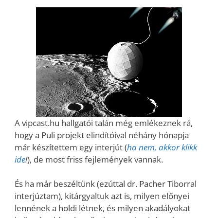
A vipcast.hu hallgatói talán még emlékeznek rá,
hogy a Puli projekt elindítóival néhány hónapja
már készítettem egy interjút (
ha nem, akkor klikk
ide
!
), de most friss fejlemények vannak.
És ha már beszéltünk (ezúttal dr. Pacher Tiborral
interjúztam), kitárgyaltuk azt is, milyen előnyei
lennének a holdi létnek, és milyen akadályokat