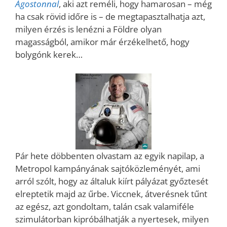
Ágostonnal
, aki azt reméli, hogy hamarosan – még
ha csak rövid időre is – de megtapasztalhatja azt,
milyen érzés is lenézni a Földre olyan
magasságból, amikor már érzékelhető, hogy
bolygónk kerek…
Pár hete döbbenten olvastam az egyik napilap, a
Metropol kampányának sajtóközleményét, ami
arról szólt, hogy az általuk kiírt pályázat győztesét
elreptetik majd az űrbe. Viccnek, átverésnek tűnt
az egész, azt gondoltam, talán csak valamiféle
szimulátorban kipróbálhatják a nyertesek, milyen