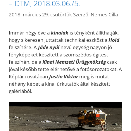
– DTM, 2018.03.06./5.
2018. március 29. csütörtök
Szerző:
Nemes Cilla
Immár négy éve a
kínaiak
is tényként állíthatják,
hogy sikeresen juttattak technikai eszközt a
Hold
felszínére. A
Jáde nyúl
nevű egység nagyon jó
fényképeket készített a szomszédos égitest
felszínén, de a
Kínai Nemzeti Űrügynökség
csak
jóval később tette elérhetővé a fotósorozatokat. A
Képtár rovatában
Justin Viktor
meg is mutat
néhány képet a kínai űrkutatók által készített
galériából.