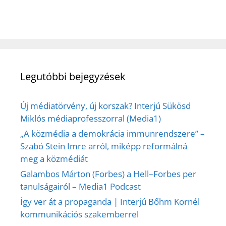
Legutóbbi bejegyzések
Új médiatörvény, új korszak? Interjú Sükösd
Miklós médiaprofesszorral (Media1)
„A közmédia a demokrácia immunrendszere” –
Szabó Stein Imre arról, miképp reformálná
meg a közmédiát
Galambos Márton (Forbes) a Hell–Forbes per
tanulságairól – Media1 Podcast
Így ver át a propaganda | Interjú Bőhm Kornél
kommunikációs szakemberrel