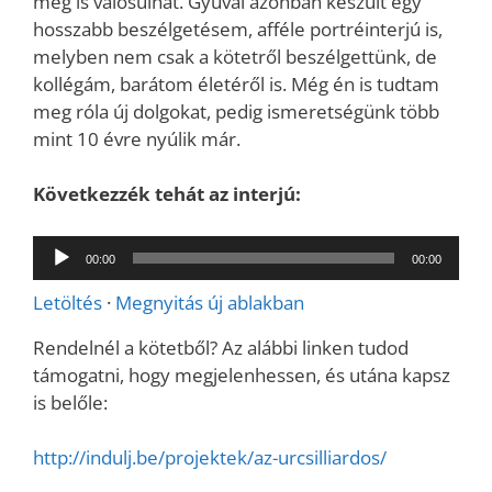
meg is valósulhat. Gyuval azonban készült egy
hosszabb beszélgetésem, afféle portréinterjú is,
melyben nem csak a kötetről beszélgettünk, de
kollégám, barátom életéről is. Még én is tudtam
meg róla új dolgokat, pedig ismeretségünk több
mint 10 évre nyúlik már.
Következzék tehát az interjú:
Audió
00:00
00:00
lejátszó
Letöltés
·
Megnyitás új ablakban
Rendelnél a kötetből? Az alábbi linken tudod
támogatni, hogy megjelenhessen, és utána kapsz
is belőle:
http://indulj.be/projektek/az-urcsilliardos/