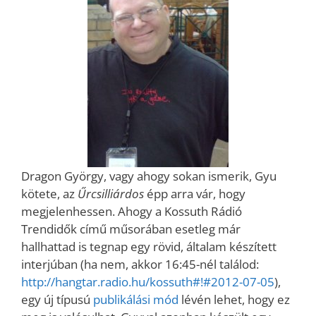
Dragon György, vagy ahogy sokan ismerik, Gyu
kötete, az
Űrcsilliárdos
épp arra vár, hogy
megjelenhessen. Ahogy a Kossuth Rádió
Trendidők című műsorában esetleg már
hallhattad is tegnap egy rövid, általam készített
interjúban (ha nem, akkor 16:45-nél találod:
http://hangtar.radio.hu/kossuth#!#2012-07-05
),
egy új típusú
publikálási mód
lévén lehet, hogy ez