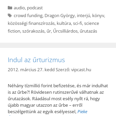
Kategória
audio
,
podcast
Címkék
crowd funding
,
Dragon György
,
interjú
,
könyv
,
közösségi finanszírozás
,
kultúra
,
sci-fi
,
science
fiction
,
szórakozás
,
űr
,
Űrcsilliárdos
,
űrutazás
Indul az űrturizmus
2012. március 27. kedd
Szerző:
vipcast.hu
Néhány tízmillió forint befizetése, és már indulhat
is az űrbe?! Rövidesen rutinszerűvé válhatnak az
űrutazások. Ráadásul most esély nyílt rá, hogy
újabb magyar utazzon az űrbe – erről
beszélgettünk az egyik esélyessel,
Pieke