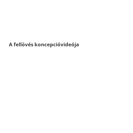
A fellövés koncepcióvideója