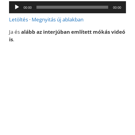
Audió
00:00
00:00
lejátszó
Letöltés
·
Megnyitás új ablakban
Ja és
alább az interjúban említett mókás videó
is
.