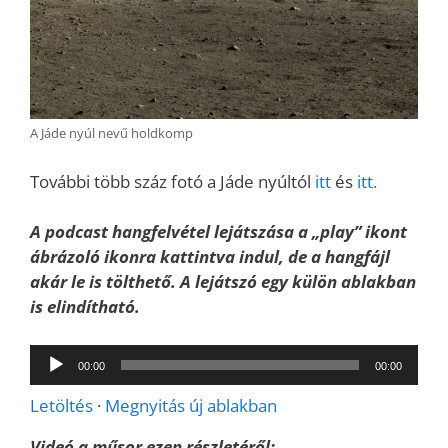
A Jáde nyúl nevű holdkomp
További több száz fotó a Jáde nyúltól
itt
és
itt.
A podcast hangfelvétel lejátszása a „play” ikont
ábrázoló ikonra kattintva indul, de a hangfájl
akár le is tölthető. A lejátszó egy külön ablakban
is elindítható.
Audió
00:00
00:00
lejátszó
Letöltés
·
Megnyitás új ablakban
Videó a műsor ezen részletéről: