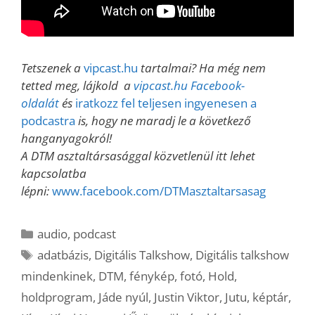
Tetszenek a
vipcast.hu
tartalmai? Ha még nem
tetted meg, lájkold a
vipcast.hu Facebook-
oldalát
és
iratkozz fel teljesen ingyenesen a
podcastra
is, hogy ne maradj le a következő
hanganyagokról!
A DTM asztaltársasággal közvetlenül itt lehet
kapcsolatba
lépni:
www.facebook.com/DTMasztaltarsasag
Kategória
audio
,
podcast
Címkék
adatbázis
,
Digitális Talkshow
,
Digitális talkshow
mindenkinek
,
DTM
,
fénykép
,
fotó
,
Hold
,
holdprogram
,
Jáde nyúl
,
Justin Viktor
,
Jutu
,
képtár
,