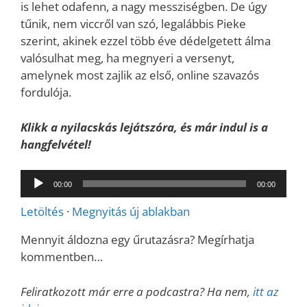
is lehet odafenn, a nagy messziségben. De úgy
tűnik, nem viccről van szó, legalábbis Pieke
szerint, akinek ezzel több éve dédelgetett álma
valósulhat meg, ha megnyeri a versenyt,
amelynek most zajlik az első, online szavazós
fordulója.
Klikk a nyilacskás lejátszóra, és már indul is a
hangfelvétel!
Audió
00:00
00:00
lejátszó
Letöltés
·
Megnyitás új ablakban
Mennyit áldozna egy űrutazásra? Megírhatja
kommentben…
Feliratkozott már erre a podcastra? Ha nem,
itt az