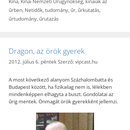
Kína
,
Kínai Nemzeti Űrügynökség
,
kínaiak az
űrben
,
Netidők
,
tudomány
,
űr
,
űrkutatás
,
űrtudomány
,
űrutazás
Dragon, az örök gyerek
2012. július 6. péntek
Szerző:
vipcast.hu
A most következő alanyom Százhalombatta és
Budapest között, ha fizikailag nem is, lélekben
mindenképpen elhagyta a buszt. Gondolatai az
űrig mentek. Önmagát örök gyerekként jellemzi.