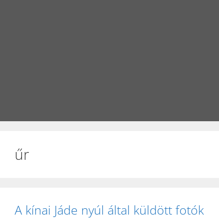
űr
A kínai Jáde nyúl által küldött fotók