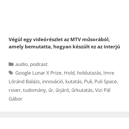
Végül egy videórészlet az MTV műsorából,
amely bemutatta, hogyan készült ez az interjú
Kategória
audio
,
podcast
Címkék
Google Lunar X Prize
,
Hold
,
holdutazás
,
Imre
Lóránd Balázs
,
innováció
,
kutatás
,
Puli
,
Puli Space
,
rover
,
tudomány
,
űr
,
űrjáró
,
űrkutatás
,
Vizi Pál
Gábor