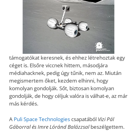
támogatókat keresnek, és ehhez létrehoztak egy
céget is. Elsőre viccnek hittem, másodjára
médiahacknek, pedig úgy tűnik, nem az. Miután
megismertem őket, kezdem elhinni, hogy
komolyan gondolják. Sőt, biztosan komolyan
gondolják, de hogy céljuk valóra is válhat-e, az már
más kérdés.
A
Puli Space Technologies
csapatából
Vizi Pál
Gáborral és Imre Lóránd Balázzsal
beszélgettem.