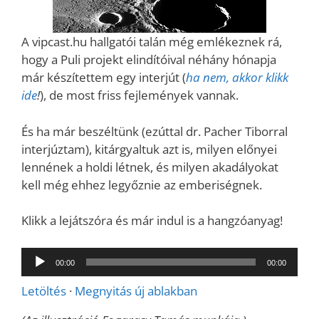
A vipcast.hu hallgatói talán még emlékeznek rá,
hogy a Puli projekt elindítóival néhány hónapja
már készítettem egy interjút (
ha nem, akkor klikk
ide
!
), de most friss fejlemények vannak.
És ha már beszéltünk (ezúttal dr. Pacher Tiborral
interjúztam), kitárgyaltuk azt is, milyen előnyei
lennének a holdi létnek, és milyen akadályokat
kell még ehhez legyőznie az emberiségnek.
Klikk a lejátszóra és már indul is a hangzóanyag!
Audió
00:00
00:00
lejátszó
Letöltés
·
Megnyitás új ablakban