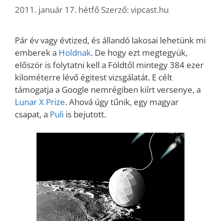
2011. január 17. hétfő
Szerző:
vipcast.hu
Pár év vagy évtized, és állandó lakosai lehetünk mi
emberek a
Holdnak
. De hogy ezt megtegyük,
először is folytatni kell a Földtől mintegy 384 ezer
kilométerre lévő égitest vizsgálatát. E célt
támogatja a Google nemrégiben kiírt versenye, a
Lunar X Prize
. Ahová úgy tűnik, egy magyar
csapat, a
Puli
is bejutott.