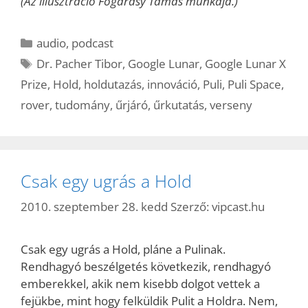
(Az illusztráció Fogarasy Tamás munkája.)
Kategória
audio
,
podcast
Címkék
Dr. Pacher Tibor
,
Google Lunar
,
Google Lunar X
Prize
,
Hold
,
holdutazás
,
innováció
,
Puli
,
Puli Space
,
rover
,
tudomány
,
űrjáró
,
űrkutatás
,
verseny
Csak egy ugrás a Hold
2010. szeptember 28. kedd
Szerző:
vipcast.hu
Csak egy ugrás a Hold, pláne a Pulinak.
Rendhagyó beszélgetés következik, rendhagyó
emberekkel, akik nem kisebb dolgot vettek a
fejükbe, mint hogy felküldik Pulit a Holdra. Nem,