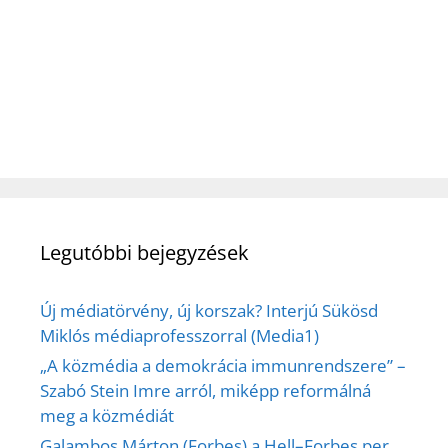
Legutóbbi bejegyzések
Új médiatörvény, új korszak? Interjú Sükösd
Miklós médiaprofesszorral (Media1)
„A közmédia a demokrácia immunrendszere” –
Szabó Stein Imre arról, miképp reformálná
meg a közmédiát
Galambos Márton (Forbes) a Hell–Forbes per