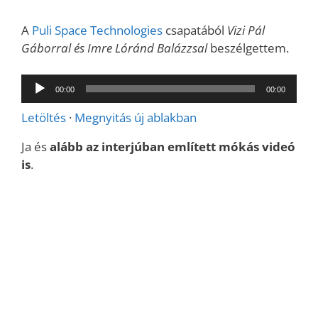
A
Puli Space Technologies
csapatából
Vizi Pál
Gáborral és Imre Lóránd Balázzsal
beszélgettem.
Audió
00:00
00:00
lejátszó
Letöltés
·
Megnyitás új ablakban
Ja és
alább az interjúban említett mókás videó
is
.