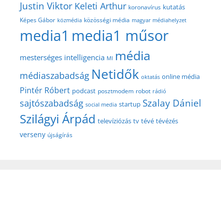
Justin Viktor
Keleti Arthur
kutatás
koronavírus
közösségi média
Képes Gábor
közmédia
magyar médiahelyzet
media1
media1 műsor
média
mesterséges intelligencia
MI
Netidők
médiaszabadság
online média
oktatás
Pintér Róbert
podcast
posztmodem
robot
rádió
Szalay Dániel
sajtószabadság
startup
social media
Szilágyi Árpád
televíziózás
tv
tévé
tévézés
verseny
újságírás