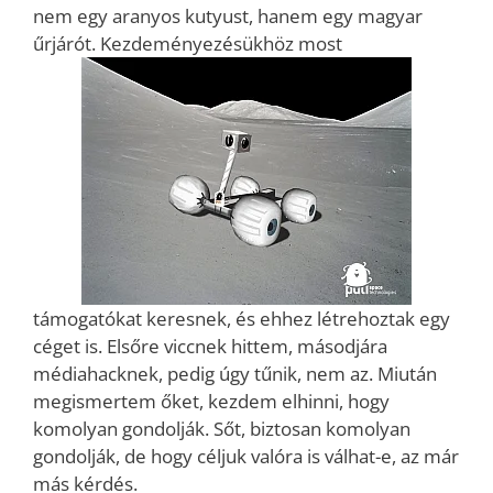
nem egy aranyos kutyust, hanem egy magyar
űrjárót. Kezdeményezésükhöz most
támogatókat keresnek, és ehhez létrehoztak egy
céget is. Elsőre viccnek hittem, másodjára
médiahacknek, pedig úgy tűnik, nem az. Miután
megismertem őket, kezdem elhinni, hogy
komolyan gondolják. Sőt, biztosan komolyan
gondolják, de hogy céljuk valóra is válhat-e, az már
más kérdés.