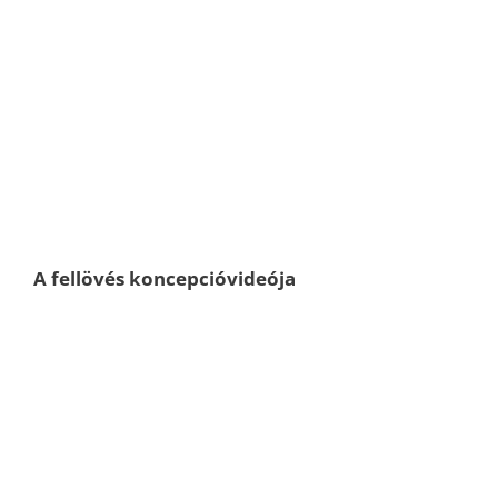
A fellövés koncepcióvideója