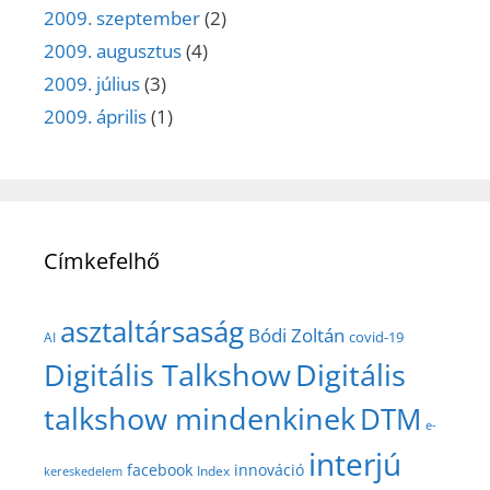
2009. szeptember
(2)
2009. augusztus
(4)
2009. július
(3)
2009. április
(1)
Címkefelhő
asztaltársaság
Bódi Zoltán
covid-19
AI
Digitális Talkshow
Digitális
talkshow mindenkinek
DTM
e-
interjú
facebook
innováció
Index
kereskedelem