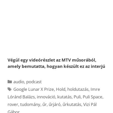
Végül egy videórészlet az MTV műsorából,
amely bemutatta, hogyan készült ez az interjú
Kategória
audio
,
podcast
Címkék
Google Lunar X Prize
,
Hold
,
holdutazás
,
Imre
Lóránd Balázs
,
innováció
,
kutatás
,
Puli
,
Puli Space
,
rover
,
tudomány
,
űr
,
űrjáró
,
űrkutatás
,
Vizi Pál
Gábor