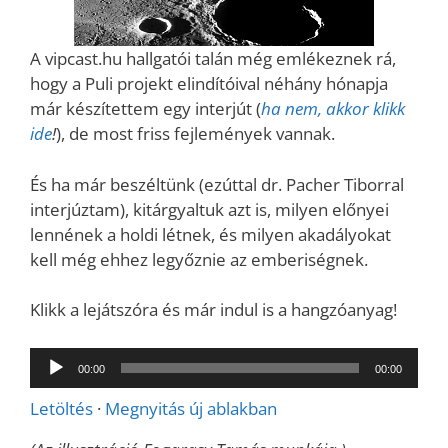
A vipcast.hu hallgatói talán még emlékeznek rá,
hogy a Puli projekt elindítóival néhány hónapja
már készítettem egy interjút (
ha nem, akkor klikk
ide
!
), de most friss fejlemények vannak.
És ha már beszéltünk (ezúttal dr. Pacher Tiborral
interjúztam), kitárgyaltuk azt is, milyen előnyei
lennének a holdi létnek, és milyen akadályokat
kell még ehhez legyőznie az emberiségnek.
Klikk a lejátszóra és már indul is a hangzóanyag!
Audió
00:00
00:00
lejátszó
Letöltés
·
Megnyitás új ablakban