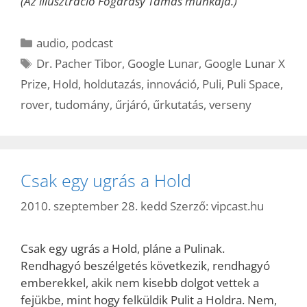
(Az illusztráció Fogarasy Tamás munkája.)
Kategória
audio
,
podcast
Címkék
Dr. Pacher Tibor
,
Google Lunar
,
Google Lunar X
Prize
,
Hold
,
holdutazás
,
innováció
,
Puli
,
Puli Space
,
rover
,
tudomány
,
űrjáró
,
űrkutatás
,
verseny
Csak egy ugrás a Hold
2010. szeptember 28. kedd
Szerző:
vipcast.hu
Csak egy ugrás a Hold, pláne a Pulinak.
Rendhagyó beszélgetés következik, rendhagyó
emberekkel, akik nem kisebb dolgot vettek a
fejükbe, mint hogy felküldik Pulit a Holdra. Nem,