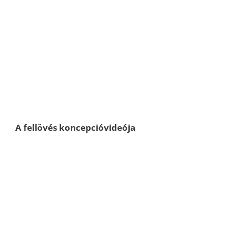
A fellövés koncepcióvideója