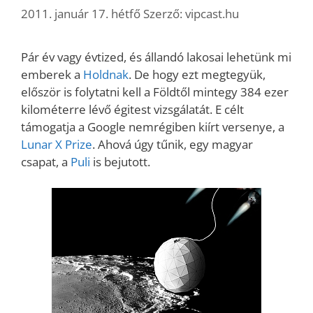
2011. január 17. hétfő
Szerző:
vipcast.hu
Pár év vagy évtized, és állandó lakosai lehetünk mi
emberek a
Holdnak
. De hogy ezt megtegyük,
először is folytatni kell a Földtől mintegy 384 ezer
kilométerre lévő égitest vizsgálatát. E célt
támogatja a Google nemrégiben kiírt versenye, a
Lunar X Prize
. Ahová úgy tűnik, egy magyar
csapat, a
Puli
is bejutott.