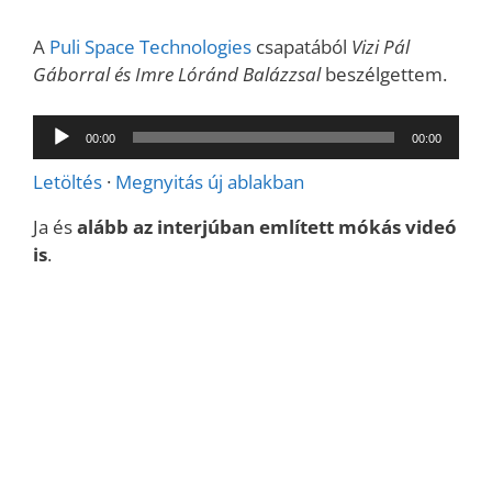
A
Puli Space Technologies
csapatából
Vizi Pál
Gáborral és Imre Lóránd Balázzsal
beszélgettem.
Audió
00:00
00:00
lejátszó
Letöltés
·
Megnyitás új ablakban
Ja és
alább az interjúban említett mókás videó
is
.