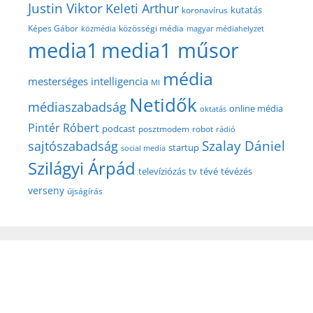
Justin Viktor
Keleti Arthur
kutatás
koronavírus
közösségi média
Képes Gábor
közmédia
magyar médiahelyzet
media1
media1 műsor
média
mesterséges intelligencia
MI
Netidők
médiaszabadság
online média
oktatás
Pintér Róbert
podcast
posztmodem
robot
rádió
Szalay Dániel
sajtószabadság
startup
social media
Szilágyi Árpád
televíziózás
tv
tévé
tévézés
verseny
újságírás