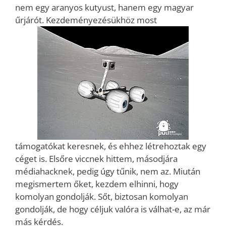
nem egy aranyos kutyust, hanem egy magyar
űrjárót. Kezdeményezésükhöz most
támogatókat keresnek, és ehhez létrehoztak egy
céget is. Elsőre viccnek hittem, másodjára
médiahacknek, pedig úgy tűnik, nem az. Miután
megismertem őket, kezdem elhinni, hogy
komolyan gondolják. Sőt, biztosan komolyan
gondolják, de hogy céljuk valóra is válhat-e, az már
más kérdés.