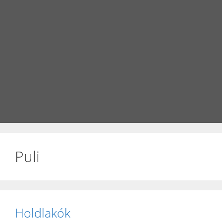
Puli
Holdlakók