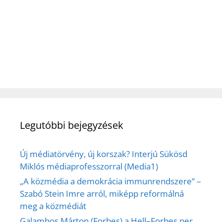
Legutóbbi bejegyzések
Új médiatörvény, új korszak? Interjú Sükösd
Miklós médiaprofesszorral (Media1)
„A közmédia a demokrácia immunrendszere” –
Szabó Stein Imre arról, miképp reformálná
meg a közmédiát
Galambos Márton (Forbes) a Hell–Forbes per