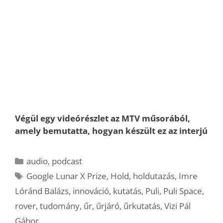
Végül egy videórészlet az MTV műsorából,
amely bemutatta, hogyan készült ez az interjú
Kategória
audio
,
podcast
Címkék
Google Lunar X Prize
,
Hold
,
holdutazás
,
Imre
Lóránd Balázs
,
innováció
,
kutatás
,
Puli
,
Puli Space
,
rover
,
tudomány
,
űr
,
űrjáró
,
űrkutatás
,
Vizi Pál
Gábor