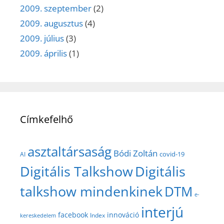
2009. szeptember
(2)
2009. augusztus
(4)
2009. július
(3)
2009. április
(1)
Címkefelhő
asztaltársaság
Bódi Zoltán
covid-19
AI
Digitális Talkshow
Digitális
talkshow mindenkinek
DTM
e-
interjú
facebook
innováció
Index
kereskedelem