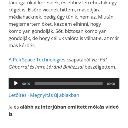
támogatókat keresnek, és ehhez létrehoztak egy
céget is. Elsőre viccnek hittem, másodjára
médiahacknek, pedig úgy tűnik, nem az. Miután
megismertem őket, kezdem elhinni, hogy
komolyan gondolják. Sőt, biztosan komolyan
gondolják, de hogy céljuk valóra is válhat-e, az már
más kérdés.
A
Puli Space Technologies
csapatából
Vizi Pál
Gáborral és Imre Lóránd Balázzsal
beszélgettem.
Audió
00:00
00:00
lejátszó
Letöltés
·
Megnyitás új ablakban
Ja és
alább az interjúban említett mókás videó
is
.