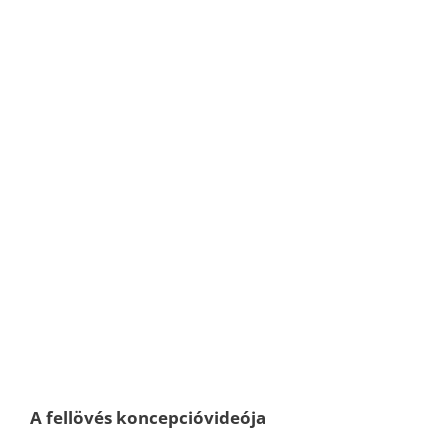
A fellövés koncepcióvideója