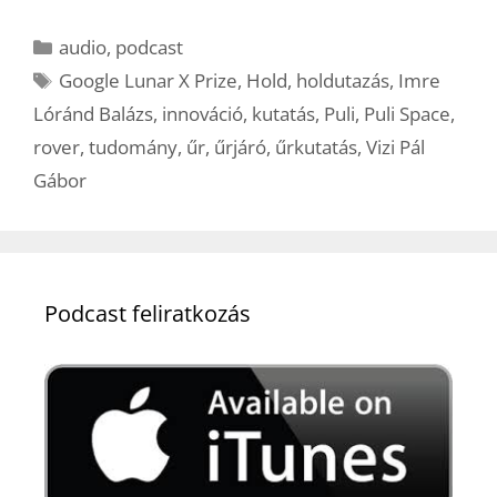
Kategória
audio
,
podcast
Címkék
Google Lunar X Prize
,
Hold
,
holdutazás
,
Imre
Lóránd Balázs
,
innováció
,
kutatás
,
Puli
,
Puli Space
,
rover
,
tudomány
,
űr
,
űrjáró
,
űrkutatás
,
Vizi Pál
Gábor
Podcast feliratkozás