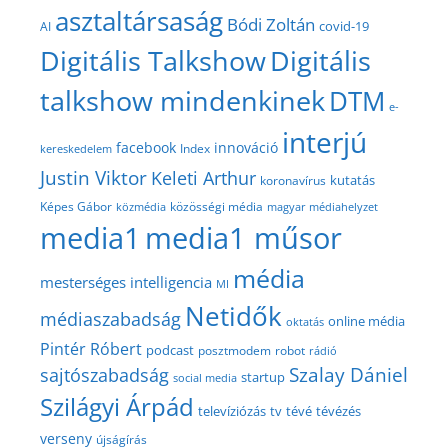
asztaltársaság
Bódi Zoltán
covid-19
AI
Digitális Talkshow
Digitális
talkshow mindenkinek
DTM
e-
interjú
facebook
innováció
Index
kereskedelem
Justin Viktor
Keleti Arthur
kutatás
koronavírus
közösségi média
Képes Gábor
közmédia
magyar médiahelyzet
media1
media1 műsor
média
mesterséges intelligencia
MI
Netidők
médiaszabadság
online média
oktatás
Pintér Róbert
podcast
posztmodem
robot
rádió
Szalay Dániel
sajtószabadság
startup
social media
Szilágyi Árpád
televíziózás
tv
tévé
tévézés
verseny
újságírás