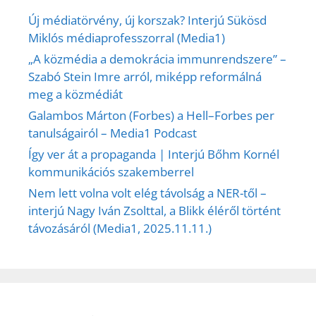
Új médiatörvény, új korszak? Interjú Sükösd
Miklós médiaprofesszorral (Media1)
„A közmédia a demokrácia immunrendszere” –
Szabó Stein Imre arról, miképp reformálná
meg a közmédiát
Galambos Márton (Forbes) a Hell–Forbes per
tanulságairól – Media1 Podcast
Így ver át a propaganda | Interjú Bőhm Kornél
kommunikációs szakemberrel
Nem lett volna volt elég távolság a NER-től –
interjú Nagy Iván Zsolttal, a Blikk éléről történt
távozásáról (Media1, 2025.11.11.)