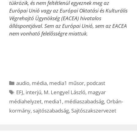
tükrözik, és nem feltétlenül egyeznek meg az
Európai Unió vagy az Európai Oktatási és Kulturális
Végrehajtó Ügynökség (EACEA) hivatalos
álláspontjával. Sem az Európai Unió, sem az EACEA
nem vonható felelősségre miattuk.
Kategória
audio
,
média
,
media1 műsor
,
podcast
Címkék
EFJ
,
interjú
,
M. Lengyel László
,
magyar
médiahelyzet
,
media1
,
médiaszabadság
,
Orbán-
kormány
,
sajtószabadság
,
Sajtószakszervezet