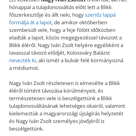
hónappal a tulajdonosváltás előtt lett a Blikk
főszerkesztője és állt neki, hogy
szeriőz lappá
formálja át a lapot
, de amikor októberben
szembesült vele, hogy a feje fölött időközben
eladták a lapot, közös megegyezéssel távozott a
Blikk éléről. Nagy Iván Zsolt helyére egyébként a
tavasszal távozó elődjét, Kolossváry Balázst
nevezték ki
, aki ismét a bulvár felé kormányozná
a médiumot.
Nagy Iván Zsolt részletesen is elmesélte a Blikk
éléről történt távozása körülményeit, és
természetesen vele is beszélgettünk a Blikk
tulajdonosváltásának lehetséges okairól, valamint
kielemeztük a magyarországi újságírás helyzetét
és Nagy Iván Zsolt személyes jövőjéről is
beszélgettünk.