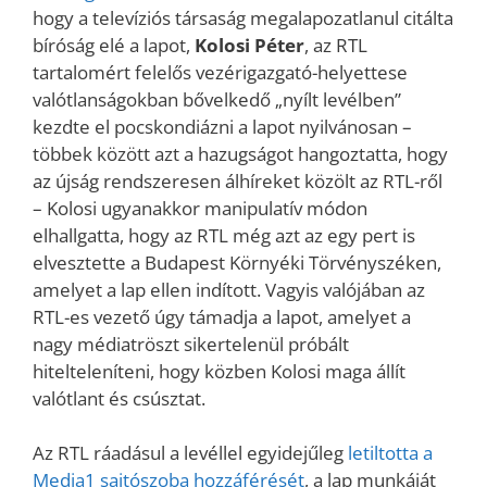
hogy a televíziós társaság megalapozatlanul citálta
bíróság elé a lapot,
Kolosi Péter
, az RTL
tartalomért felelős vezérigazgató-helyettese
valótlanságokban bővelkedő „nyílt levélben”
kezdte el pocskondiázni a lapot nyilvánosan –
többek között azt a hazugságot hangoztatta, hogy
az újság rendszeresen álhíreket közölt az RTL-ről
– Kolosi ugyanakkor manipulatív módon
elhallgatta, hogy az RTL még azt az egy pert is
elvesztette a Budapest Környéki Törvényszéken,
amelyet a lap ellen indított. Vagyis valójában az
RTL-es vezető úgy támadja a lapot, amelyet a
nagy médiatröszt sikertelenül próbált
hitelteleníteni, hogy közben Kolosi maga állít
valótlant és csúsztat.
Az RTL ráadásul a levéllel egyidejűleg
letiltotta a
Media1 sajtószoba hozzáférését
, a lap munkáját