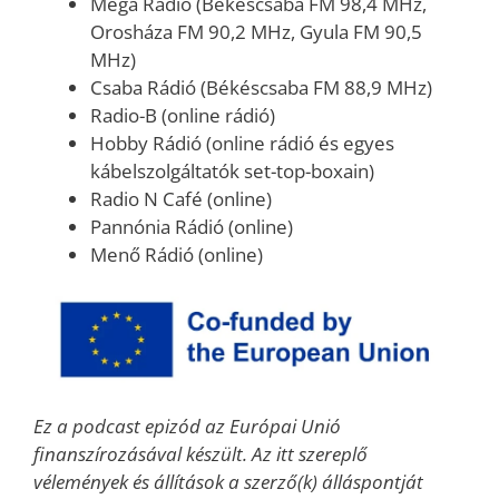
Mega Rádió (Békéscsaba FM 98,4 MHz,
Orosháza FM 90,2 MHz, Gyula FM 90,5
MHz)
Csaba Rádió (Békéscsaba FM 88,9 MHz)
Radio-B (online rádió)
Hobby Rádió (online rádió és egyes
kábelszolgáltatók set-top-boxain)
Radio N Café (online)
Pannónia Rádió (online)
Menő Rádió (online)
Ez a podcast epizód az Európai Unió
finanszírozásával készült. Az itt szereplő
vélemények és állítások a szerző(k) álláspontját