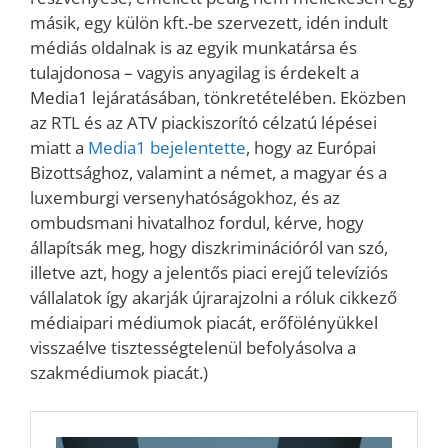
másik, egy külön kft.-be szervezett, idén indult
médiás oldalnak is az egyik munkatársa és
tulajdonosa – vagyis anyagilag is érdekelt a
Media1 lejáratásában, tönkretételében. Eközben
az RTL és az ATV piackiszorító célzatú lépései
miatt a
Media1 bejelentette
, hogy az Európai
Bizottsághoz, valamint a német, a magyar és a
luxemburgi versenyhatóságokhoz, és az
ombudsmani hivatalhoz fordul, kérve, hogy
állapítsák meg, hogy diszkriminációról van szó,
illetve azt, hogy a jelentős piaci erejű televíziós
vállalatok így akarják újrarajzolni a róluk cikkező
médiaipari médiumok piacát, erőfölényükkel
visszaélve tisztességtelenül befolyásolva a
szakmédiumok piacát.)