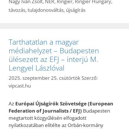
Nagy Iván Zsolt
,
NER
,
Ringier
,
Ringier Hungary
,
távozás
,
tulajdonosváltás
,
újságírás
Tarthatatlan a magyar
médiahelyzet – Budapesten
ülésezett az EFJ – interjú M.
Lengyel Lászlóval
2025. szeptember 25. csütörtök
Szerző:
vipcast.hu
Az
Európai Újságírók Szövetsége (European
Federation of Journalists / EFJ)
Budapesten
megtartott közgyűlésén elfogadott
nyilatkozatában elítélte az Orbán-kormány