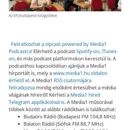
Az EFJ budapesti közgyűlése
Feliratkozhat a vipcast powered by Media1
Podcastra!
Elérhető a podcast
Spotify-on
,
iTunes-
on,
és más podcast platformokon keresztül is. A
podcasthoz kapcsolódóan ajánljuk a Media1
hírportált is, mely a
www.media1.hu oldalon
érhető el
. A Media1
RSS csatornájára
feliratkozva
mindig elsőként értesülhet a média
világának híreiről! Kérheti a
Media1 híreit
Telegram applikációval is
. A Media1 műsorával
többek között az alábbi rádiókban is találkozhat:
Budaörs Rádió (Budapest FM 104,8 MHz)
Balaton Rádió (Siófok FM 88,7 MHz)