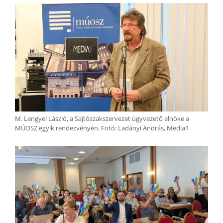
EMBED
M. Lengyel László, a Sajtószakszervezet ügyvezető elnöke a
MÚOSZ egyik rendezvényén. Fotó: Ladányi András, Media1