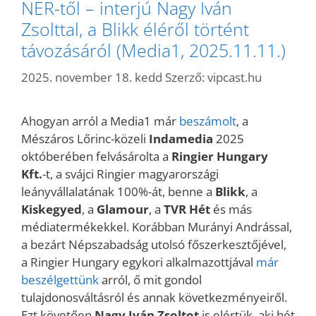
NER-től – interjú Nagy Iván
Zsolttal, a Blikk éléről történt
távozásáról (Media1, 2025.11.11.)
2025. november 18. kedd
Szerző:
vipcast.hu
Ahogyan arról a Media1 már
beszámolt
, a
Mészáros Lőrinc-közeli
Indamedia
2025
októberében felvásárolta a
Ringier Hungary
Kft.
-t, a svájci Ringier magyarországi
leányvállalatának 100%-át, benne a
Blikk
, a
Kiskegyed
, a
Glamour
, a
TVR Hét
és más
médiatermékekkel. Korábban Murányi Andrással,
a bezárt Népszabadság utolsó főszerkesztőjével,
a Ringier Hungary egykori alkalmazottjával
már
beszélgettünk
arról, ő mit gondol
tulajdonosváltásról és annak következményeiről.
Ezt követően
Nagy Iván Zsoltot
is elértük, aki hét