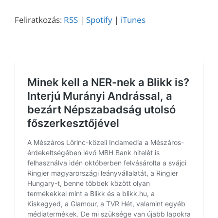
ÁS
iTunes
LINK
Feliratkozás:
RSS
|
Spotify
|
iTunes
RSS FEED
EMBED