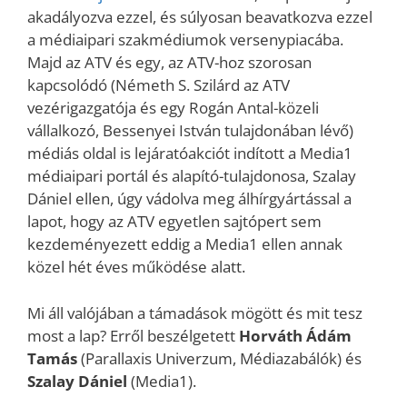
akadályozva ezzel, és súlyosan beavatkozva ezzel
a médiaipari szakmédiumok versenypiacába.
Majd az ATV és egy, az ATV-hoz szorosan
kapcsolódó (Németh S. Szilárd az ATV
vezérigazgatója és egy Rogán Antal-közeli
vállalkozó, Bessenyei István tulajdonában lévő)
médiás oldal is lejáratóakciót indított a Media1
médiaipari portál és alapító-tulajdonosa, Szalay
Dániel ellen, úgy vádolva meg álhírgyártással a
lapot, hogy az ATV egyetlen sajtópert sem
kezdeményezett eddig a Media1 ellen annak
közel hét éves működése alatt.
Mi áll valójában a támadások mögött és mit tesz
most a lap? Erről beszélgetett
Horváth Ádám
Tamás
(Parallaxis Univerzum, Médiazabálók) és
Szalay Dániel
(Media1).