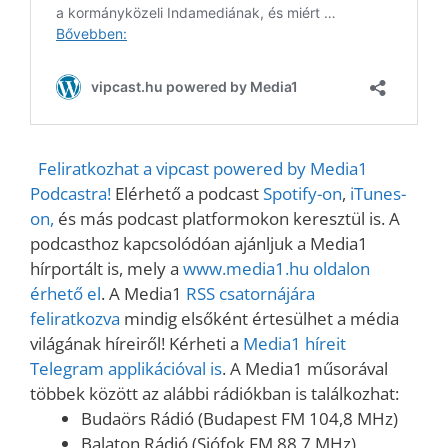
Feliratkozhat a vipcast powered by Media1
Podcastra!
Elérhető a podcast
Spotify-on
,
iTunes-
on,
és más podcast platformokon keresztül is. A
podcasthoz kapcsolódóan ajánljuk a Media1
hírportált is, mely a
www.media1.hu oldalon
érhető el
. A Media1
RSS csatornájára
feliratkozva
mindig elsőként értesülhet a média
világának híreiről! Kérheti a
Media1 híreit
Telegram applikációval is
. A Media1 műsorával
többek között az alábbi rádiókban is találkozhat:
Budaörs Rádió (Budapest FM 104,8 MHz)
Balaton Rádió (Siófok FM 88,7 MHz)