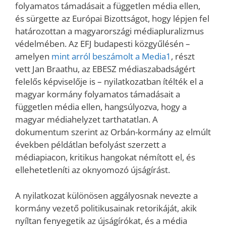
folyamatos támadásait a független média ellen,
és sürgette az Európai Bizottságot, hogy lépjen fel
határozottan a magyarországi médiapluralizmus
védelmében. Az EFJ budapesti közgyűlésén –
amelyen
mint arról beszámolt a Media1
, részt
vett Jan Braathu, az EBESZ médiaszabadságért
felelős képviselője is – nyilatkozatban ítélték el a
magyar kormány folyamatos támadásait a
független média ellen, hangsúlyozva, hogy a
magyar médiahelyzet tarthatatlan. A
dokumentum szerint az Orbán-kormány az elmúlt
években példátlan befolyást szerzett a
médiapiacon, kritikus hangokat némított el, és
ellehetetleníti az oknyomozó újságírást.
A nyilatkozat különösen aggályosnak nevezte a
kormány vezető politikusainak retorikáját, akik
nyíltan fenyegetik az újságírókat, és a média