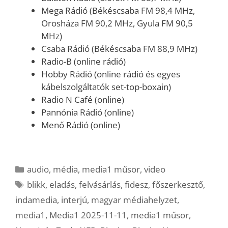
Mega Rádió (Békéscsaba FM 98,4 MHz,
Orosháza FM 90,2 MHz, Gyula FM 90,5
MHz)
Csaba Rádió (Békéscsaba FM 88,9 MHz)
Radio-B (online rádió)
Hobby Rádió (online rádió és egyes
kábelszolgáltatók set-top-boxain)
Radio N Café (online)
Pannónia Rádió (online)
Menő Rádió (online)
Kategória
audio
,
média
,
media1 műsor
,
video
Címkék
blikk
,
eladás
,
felvásárlás
,
fidesz
,
főszerkesztő
,
indamedia
,
interjú
,
magyar médiahelyzet
,
media1
,
Media1 2025-11-11
,
media1 műsor
,