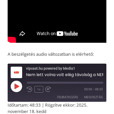
A beszélgetés audio változatban is elérhető:
vipcast.hu powered by Media1
Nem lett volna volt elég távolság a NER-től – interjú Nagy Iván Zsolttal, a Blikk éléről történt távozásáról (Media
Play
1x
00:00
/
48:33
Episode
FELIRATKOZÁS
MEGOSZTÁS
Időtartam: 48:33
|
Rögzítve ekkor: 2025.
MEGOSZT
november 18. kedd
RSS
Spotify