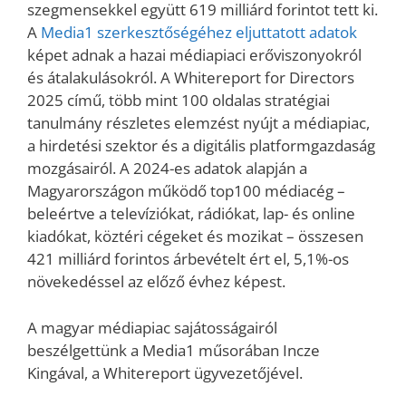
szegmensekkel együtt 619 milliárd forintot tett ki.
A
Media1 szerkesztőségéhez eljuttatott adatok
képet adnak a hazai médiapiaci erőviszonyokról
és átalakulásokról. A Whitereport for Directors
2025 című, több mint 100 oldalas stratégiai
tanulmány részletes elemzést nyújt a médiapiac,
a hirdetési szektor és a digitális platformgazdaság
mozgásairól. A 2024-es adatok alapján a
Magyarországon működő top100 médiacég –
beleértve a televíziókat, rádiókat, lap- és online
kiadókat, köztéri cégeket és mozikat – összesen
421 milliárd forintos árbevételt ért el, 5,1%-os
növekedéssel az előző évhez képest.
A magyar médiapiac sajátosságairól
beszélgettünk a Media1 műsorában Incze
Kingával, a Whitereport ügyvezetőjével.