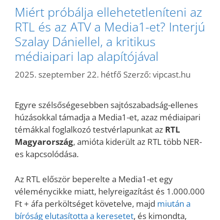
Miért próbálja ellehetetleníteni az
RTL és az ATV a Media1-et? Interjú
Szalay Dániellel, a kritikus
médiaipari lap alapítójával
2025. szeptember 22. hétfő
Szerző:
vipcast.hu
Egyre szélsőségesebben sajtószabadság-ellenes
húzásokkal támadja a Media1-et, azaz médiaipari
témákkal foglalkozó testvérlapunkat az
RTL
Magyarország
, amióta kiderült az RTL több NER-
es kapcsolódása.
Az RTL először beperelte a Media1-et egy
véleménycikke miatt, helyreigazítást és 1.000.000
Ft + áfa perköltséget követelve, majd
miután a
bíróság elutasította a keresetet
, és kimondta,