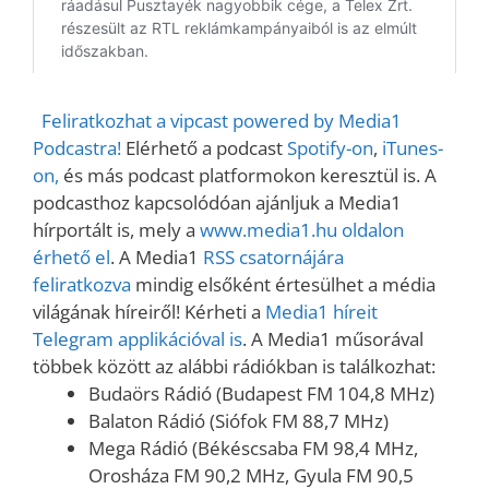
Feliratkozhat a vipcast powered by Media1
Podcastra!
Elérhető a podcast
Spotify-on
,
iTunes-
on,
és más podcast platformokon keresztül is. A
podcasthoz kapcsolódóan ajánljuk a Media1
hírportált is, mely a
www.media1.hu oldalon
érhető el
. A Media1
RSS csatornájára
feliratkozva
mindig elsőként értesülhet a média
világának híreiről! Kérheti a
Media1 híreit
Telegram applikációval is
. A Media1 műsorával
többek között az alábbi rádiókban is találkozhat:
Budaörs Rádió (Budapest FM 104,8 MHz)
Balaton Rádió (Siófok FM 88,7 MHz)
Mega Rádió (Békéscsaba FM 98,4 MHz,
Orosháza FM 90,2 MHz, Gyula FM 90,5