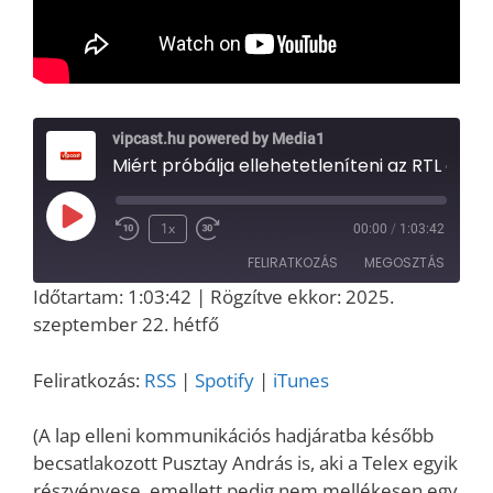
vipcast.hu powered by Media1
Miért próbálja ellehetetleníteni az RTL és az ATV a Media1-et? Interjú Szalay Dániellel, a kritikus médiaipari lap alapítójával
Play
1x
00:00
/
1:03:42
Episode
FELIRATKOZÁS
MEGOSZTÁS
Időtartam: 1:03:42
|
Rögzítve ekkor: 2025.
MEGOSZT
szeptember 22. hétfő
RSS
Spotify
ÁS
iTunes
LINK
Feliratkozás:
RSS
|
Spotify
|
iTunes
RSS FEED
EMBED
(A lap elleni kommunikációs hadjáratba később
becsatlakozott Pusztay András is, aki a Telex egyik
részvényese, emellett pedig nem mellékesen egy