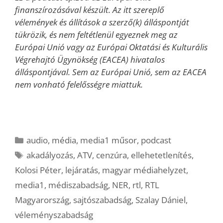
finanszírozásával készült. Az itt szereplő
vélemények és állítások a szerző(k) álláspontját
tükrözik, és nem feltétlenül egyeznek meg az
Európai Unió vagy az Európai Oktatási és Kulturális
Végrehajtó Ügynökség (EACEA) hivatalos
álláspontjával. Sem az Európai Unió, sem az EACEA
nem vonható felelősségre miattuk.
Kategória
audio
,
média
,
media1 műsor
,
podcast
Címkék
akadályozás
,
ATV
,
cenzúra
,
ellehetetlenítés
,
Kolosi Péter
,
lejáratás
,
magyar médiahelyzet
,
media1
,
médiszabadság
,
NER
,
rtl
,
RTL
Magyarország
,
sajtószabadság
,
Szalay Dániel
,
véleményszabadság