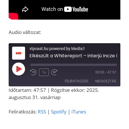
Audio változat:
vipcast.hu powered by Media1
Elkészült a Whitereport – interjú Incze Kingával a magyar médiaipar és a TOP100 médiacég helyzetéről (Media1)
Play
1x
00:00
/
47:57
Episode
FELIRATKOZÁS
MEGOSZTÁS
Időtartam: 47:57
|
Rögzítve ekkor: 2025.
MEGOSZT
augusztus 31. vasárnap
RSS
Spotify
ÁS
iTunes
LINK
Feliratkozás:
RSS
|
Spotify
|
iTunes
RSS FEED
EMBED