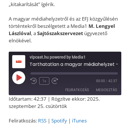
„kitakarítását” ígérik.
A magyar médiahelyzetről és az EFJ közgyűlésén
történtekről beszélgetett a Media1
M. Lengyel
Lászlóval
, a
Sajtószakszervezet
ügyvezető
elnökével.
vipcast.hu powered by Media1
Tarthatatlan a magyar médiahelyzet – Budapesten ülésezett az EFJ – interjú M. Lengyel Lászlóval
Play
1x
00:00
/
42:37
Episode
FELIRATKOZÁS
MEGOSZTÁS
Időtartam: 42:37
|
Rögzítve ekkor: 2025.
MEGOSZT
szeptember 25. csütörtök
RSS
Spotify
ÁS
iTunes
LINK
Feliratkozás:
RSS
|
Spotify
|
iTunes
RSS FEED