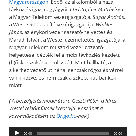
Magyarországon.
Ebből az alkalomból a hazai
távközlés igazi nagyágyúi,
Christopher Mattheisen
,
a Magyar Telekom vezérigazgatója,
Sugár András
,
a Westel900 alapító vezérigazgatója,
Winkler
János
, az egykori vezérigazgató-helyettes és
Maradi István, a Westel üzemeltetési igazgatója, a
Magyar Telekom műszaki vezérigazgató-
helyettese idézték fel a mobiltávközlés kezdeti,
(h)őskorszakának kulisszáit. Mint hallható, a
sikerhez vezető út néha igencsak rögös és vérrel
van kiközve, és nem csak a szkeptikus bankok
miatt.
( A beszélgetés moderátora Geszti Péter, a híres
Westel reklámfilmek kreatívja. Köszönet a
közreműködésért az
Origo.hu
-nak.)
Audió
00:00
00:00