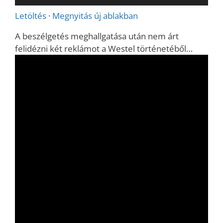
lejátszó
Letöltés
·
Megnyitás új ablakban
A beszélgetés meghallgatása után nem árt
felidézni két reklámot a Westel történetéből…