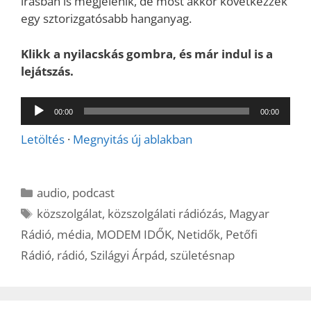
írásban is megjelenik, de most akkor következzék
egy sztorizgatósabb hanganyag.
Klikk a nyilacskás gombra, és már indul is a
lejátszás.
Audió
00:00
00:00
lejátszó
Letöltés
·
Megnyitás új ablakban
Kategória
audio
,
podcast
Címkék
közszolgálat
,
közszolgálati rádiózás
,
Magyar
Rádió
,
média
,
MODEM IDŐK
,
Netidők
,
Petőfi
Rádió
,
rádió
,
Szilágyi Árpád
,
születésnap