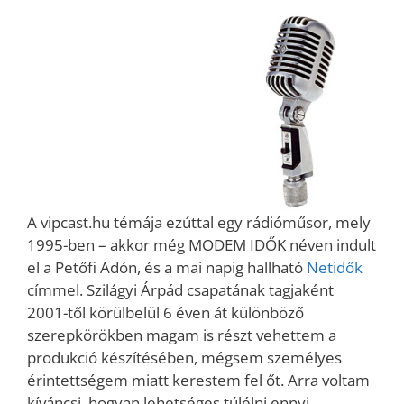
A vipcast.hu témája ezúttal egy rádióműsor, mely
1995-ben – akkor még MODEM IDŐK néven indult
el a Petőfi Adón, és a mai napig hallható
Netidők
címmel. Szilágyi Árpád csapatának tagjaként
2001-től körülbelül 6 éven át különböző
szerepkörökben magam is részt vehettem a
produkció készítésében, mégsem személyes
érintettségem miatt kerestem fel őt. Arra voltam
kíváncsi, hogyan lehetséges túlélni ennyi