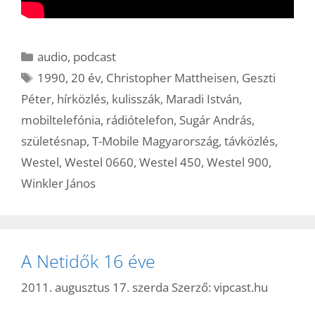
Kategória
audio
,
podcast
Címkék
1990
,
20 év
,
Christopher Mattheisen
,
Geszti
Péter
,
hírközlés
,
kulisszák
,
Maradi István
,
mobiltelefónia
,
rádiótelefon
,
Sugár András
,
születésnap
,
T-Mobile Magyarország
,
távközlés
,
Westel
,
Westel 0660
,
Westel 450
,
Westel 900
,
Winkler János
A Netidők 16 éve
2011. augusztus 17. szerda
Szerző:
vipcast.hu