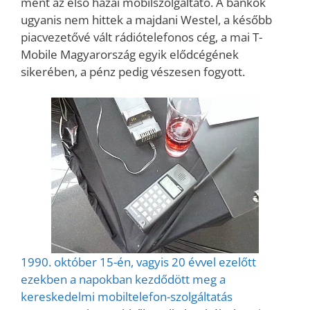
ment az első hazai mobilszolgáltató. A bankok
ugyanis nem hittek a majdani Westel, a később
piacvezetővé vált rádiótelefonos cég, a mai T-
Mobile Magyarország egyik elődcégének
sikerében, a pénz pedig vészesen fogyott.
1990. október 15-én, vagyis 20 évvel ezelőtt
ezekben a napokban kezdődött meg a
kereskedelmi mobiltelefon-szolgáltatás