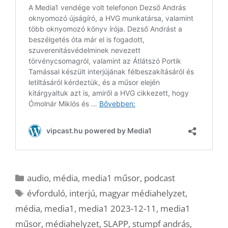
Kategória
audio
,
média
,
media1 műsor
,
podcast
Címkék
évforduló
,
interjú
,
magyar médiahelyzet
,
média
,
media1
,
media1 2023-12-11
,
media1
műsor
,
médiahelyzet
,
SLAPP
,
stumpf andrás
,