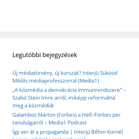
Legutóbbi bejegyzések
Új médiatörvény, új korszak? Interjú Sükösd
Miklós médiaprofesszorral (Media1)
„A közmédia a demokrácia immunrendszere” –
Szabó Stein Imre arról, miképp reformálná
meg a közmédiát
Galambos Márton (Forbes) a Hell–Forbes per
tanulságairól – Media1 Podcast
Így ver át a propaganda | Interjú Bőhm Kornél