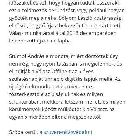
időszakot és azt, hogy hogyan tudták összerakni
ezt a zöldmezős beruházást, vagy például hogyan
győzték meg a néhai Sólyom László köztársasági
elnököt, hogy ő írja a beköszöntőt a bezárt Heti
Válasz munkatársai által 2018 decemberében
létrehozott új online lapba.
Stumpf András elmondta, miért döntöttek úgy
nemrég, hogy nyomtatásban is megjelennek, és
elindítják a Válasz Offline-t az 5 éves
születésnapját ünneplő digitális lapjuk mellé. Az
újságíró elmondta azt is, miért nincs
főszerkesztője az újságjuknak és milyen
struktúrában, mekkora létszám mellett és milyen
körülmények között működtetik a Választ, az
ugyanis merőben eltér a megszokottól.
Szóba került a
szuverenitásvédelmi