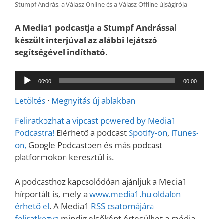
Stumpf András, a Válasz Online és a Válasz Offline újságírója
A Media1 podcastja a Stumpf Andrással
készült interjúval az alábbi lejátszó
segítségével indítható.
Audió
00:00
00:00
lejátszó
Letöltés
·
Megnyitás új ablakban
Feliratkozhat a vipcast powered by Media1
Podcastra!
Elérhető a podcast
Spotify-on
,
iTunes-
on,
Google Podcastben és más podcast
platformokon keresztül is.
A podcasthoz kapcsolódóan ajánljuk a Media1
hírportált is, mely a
www.media1.hu oldalon
érhető el
. A Media1
RSS csatornájára
feliratkozva
mindig elsőként értesülhet a média