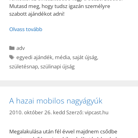
Mutasd meg, hogy tudsz igazán személyre
szabott ajándékot adni!
Olvass tovább
Kategória
adv
Címkék
egyedi ajándék
,
média
,
saját újság
,
születésnap
,
szülinapi újság
A hazai mobilos nagyágyúk
2010. október 26. kedd
Szerző:
vipcast.hu
Megalakulása után fél évvel majdnem csődbe