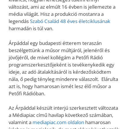
változást, ami az elmúlt 16 évben is jellemezte a
média világát. Hisz a produkció mostanra a
legendás
Szabó Család 48 éves életciklusának
harmadán is túl van.
Árpáddal egy budapesti étterem teraszán
beszélgettünk a műsor múltjáról, jelenéről és
jövőjéről, de mivel kollégám a Petőfi Rádió
programszerkesztőjeként is tevékenykedik egy
ideje, az adó átalakításáról is kérdezősködtem
nála, ő pedig tényleg mindenre válaszolt. Elárulta
azt is, hogy hamarosan ismét lesz élő műsor a
Petőfi Rádióban.
Az Árpáddal készült interjú szerkesztett változata
a Médiapiac című havilap következő számában,
valamint a
mediapiac.com oldalon
hamarosan