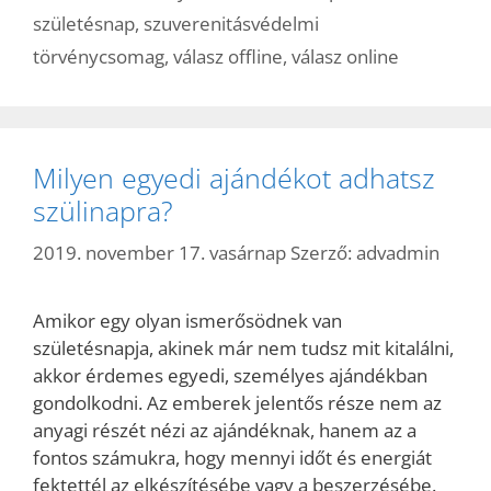
születésnap
,
szuverenitásvédelmi
törvénycsomag
,
válasz offline
,
válasz online
Milyen egyedi ajándékot adhatsz
szülinapra?
2019. november 17. vasárnap
Szerző:
advadmin
Amikor egy olyan ismerősödnek van
születésnapja, akinek már nem tudsz mit kitalálni,
akkor érdemes egyedi, személyes ajándékban
gondolkodni. Az emberek jelentős része nem az
anyagi részét nézi az ajándéknak, hanem az a
fontos számukra, hogy mennyi időt és energiát
fektettél az elkészítésébe vagy a beszerzésébe.