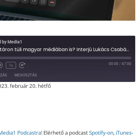
d by Media1
Nagy a baj a határon túli magyar médiában is? Interjú Lukács Csabával, a Magyar Hang lapigazgatójával (Media1, 2023.02.20.)
00:00
/
47:00
1x
OZÁS
MEGOSZTÁS
023. február 20. hétfő
Spotify
iTunes
 Media1 Podcastra!
Elérhető a podcast
Spotify-on
,
iTunes-