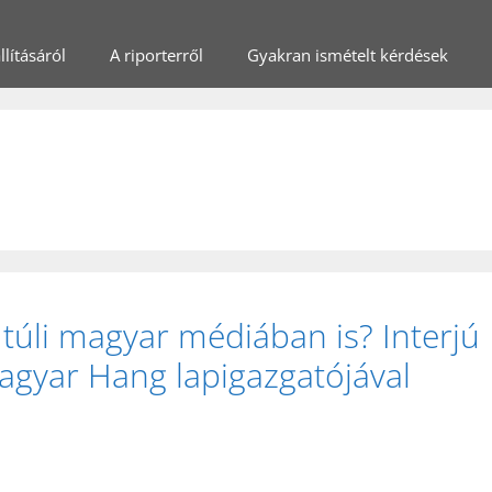
lításáról
A riporterről
Gyakran ismételt kérdések
 túli magyar médiában is? Interjú
agyar Hang lapigazgatójával
)