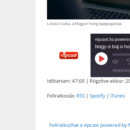
Lukács Csaba, a Magyar Hang lapigazgatója
vipcast.hu powere
Play
Episode
FELIRATK
Időtartam: 47:00
|
Rögzítve ekkor: 2
MEGOSZT
RSS
ÁS
Feliratkozás:
RSS
|
Spotify
|
iTunes
RSS FEED
LINK
EMBED
Feliratkozhat a vipcast powered by