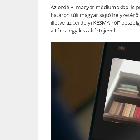
Az erdélyi magyar médiumokból is p
határon túli magyar sajtó helyzetéről
illetve az „erdélyi KESMA-ról” beszél
a téma egyik szakértőjével.