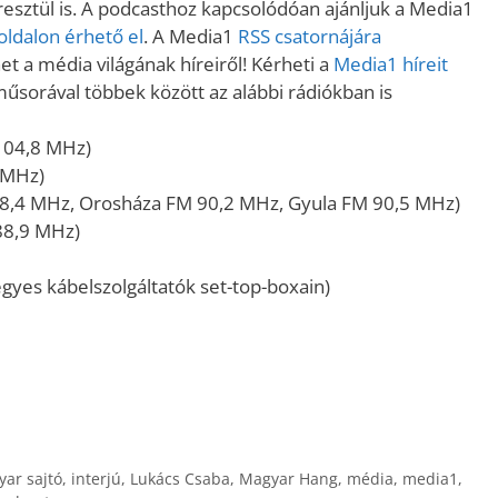
sztül is. A podcasthoz kapcsolódóan ajánljuk a Media1
ldalon érhető el
. A Media1
RSS csatornájára
t a média világának híreiről! Kérheti a
Media1 híreit
műsorával többek között az alábbi rádiókban is
104,8 MHz)
 MHz)
8,4 MHz, Orosháza FM 90,2 MHz, Gyula FM 90,5 MHz)
88,9 MHz)
gyes kábelszolgáltatók set-top-boxain)
yar sajtó
,
interjú
,
Lukács Csaba
,
Magyar Hang
,
média
,
media1
,