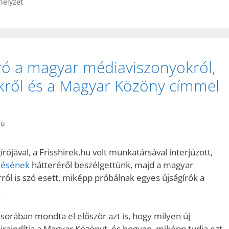
elyzet
ró a magyar médiaviszonyokról,
kről és a Magyar Közöny címmel
hu
ójával, a Frisshirek.hu volt munkatársával interjúzott,
ésének
hátteréről beszélgettünk, majd a magyar
ról is szó esett, miképp próbálnak egyes újságírók a
.
orában mondta el először azt is, hogy milyen új
jraindítja a Magyar Közönyt, és hogyan, miképp tudja ezt