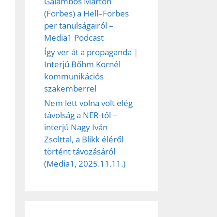
Galambos Márton
(Forbes) a Hell–Forbes
per tanulságairól –
Media1 Podcast
Így ver át a propaganda |
Interjú Bőhm Kornél
kommunikációs
szakemberrel
Nem lett volna volt elég
távolság a NER-től –
interjú Nagy Iván
Zsolttal, a Blikk éléről
történt távozásáról
(Media1, 2025.11.11.)