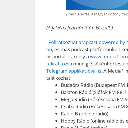
Zimon András, a Magyar Közöny műs
(A felvétel február 3-án készült.)
Feliratkozhat a vipcast powered by
on,
és más podcast platformokon kere
hírportált is, mely a
www.media1.hu o
feliratkozva
mindig elsőként értesülhe
Telegram applikációval is
. A Media1 
találkozhat:
Budaörs Rádió (Budapest FM 
Balaton Rádió (Siófok FM 88,7
Mega Rádió (Békéscsaba FM 9
Csaba Rádió (Békéscsaba FM 
Radio-B (online rádió)
Hobby Rádió (online rádió és e
Radio N Café (online)