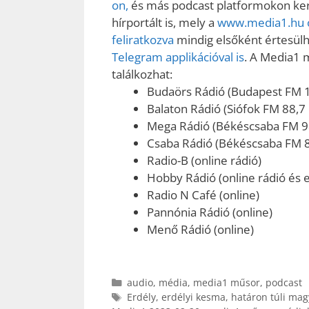
on,
és más podcast platformokon kere
hírportált is, mely a
www.media1.hu o
feliratkozva
mindig elsőként értesülhe
Telegram applikációval is
. A Media1 
találkozhat:
Budaörs Rádió (Budapest FM 
Balaton Rádió (Siófok FM 88,7
Mega Rádió (Békéscsaba FM 9
Csaba Rádió (Békéscsaba FM 
Radio-B (online rádió)
Hobby Rádió (online rádió és e
Radio N Café (online)
Pannónia Rádió (online)
Menő Rádió (online)
Kategória
audio
,
média
,
media1 műsor
,
podcast
Címkék
Erdély
,
erdélyi kesma
,
határon túli mag