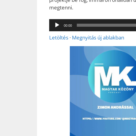
megtenni.
Audió
00:00
lejátszó
Letöltés
·
Megnyitás új ablakban