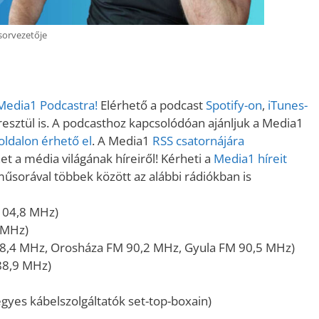
orvezetője
 Media1 Podcastra!
Elérhető a podcast
Spotify-on
,
iTunes-
sztül is. A podcasthoz kapcsolódóan ajánljuk a Media1
ldalon érhető el
. A Media1
RSS csatornájára
t a média világának híreiről! Kérheti a
Media1 híreit
műsorával többek között az alábbi rádiókban is
104,8 MHz)
 MHz)
8,4 MHz, Orosháza FM 90,2 MHz, Gyula FM 90,5 MHz)
88,9 MHz)
gyes kábelszolgáltatók set-top-boxain)