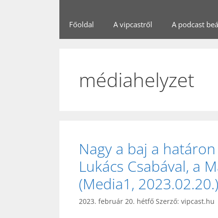
Főoldal
A vipcastről
A podcast beál
médiahelyzet
Nagy a baj a határon
Lukács Csabával, a M
(Media1, 2023.02.20.
2023. február 20. hétfő
Szerző:
vipcast.hu