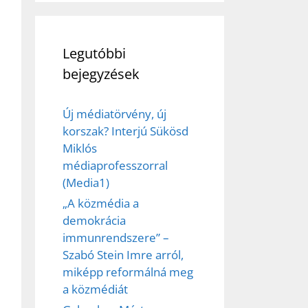
Legutóbbi
bejegyzések
Új médiatörvény, új
korszak? Interjú Sükösd
Miklós
médiaprofesszorral
(Media1)
„A közmédia a
demokrácia
immunrendszere” –
Szabó Stein Imre arról,
miképp reformálná meg
a közmédiát