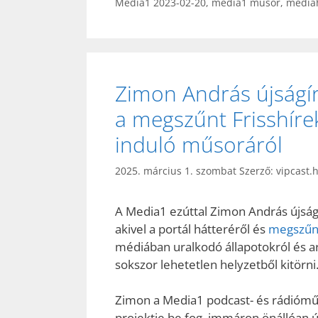
Media1 2023-02-20
,
media1 műsor
,
médiah
Zimon András újságí
a megszűnt Frisshíre
induló műsoráról
2025. március 1. szombat
Szerző:
vipcast.
A Media1 ezúttal Zimon András újságír
akivel a portál hátteréről és
megszűn
médiában uralkodó állapotokról és ar
sokszor lehetetlen helyzetből kitörni
Zimon a Media1 podcast- és rádióműs
projektje be fog, immáron önállóan ú