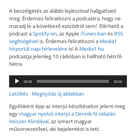
A beszélgetés az alábbi lejátszóval hallgatható
meg. Érdemes feliratkozni a podcastra, hogy ne
maradj le a következő epizódról sem! Elérhető a
podcast a
Spotify-on
, az Apple
iTunes-ban
és
RSS
segítségével
is. Érdemes feliratkozni a
Media1
hírportál napi hírlevelére
is! A
Media1.hu
podcastja jelenleg 10 rádióban is hallható hétről-
hétre.
Audió
00:00
00:00
lejátszó
Letöltés
·
Megnyitás új ablakban
Egyébként épp az interjú készítésekor jelent meg
egy
magyar nyelvű interjú a Denník N oldalán
Veiszer Alindával
, az ismert magyar
műsorvezetővel, aki bejelentést is tett.