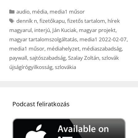
Kategória
audio
,
média
,
media1 műsor
Címkék
denník n
,
fizetőkapu
,
fizetős tartalom
,
hírek
magyarul
,
interjú
,
Ján Kuciak
,
magyar projekt
,
magyar tartalomszolgáltatás
,
media1 2022-02-07
,
media1 műsor
,
médiahelyzet
,
médiaszabadság
,
paywall
,
sajtószabadság
,
Szalay Zoltán
,
szlovák
újságírógyilkosság
,
szlovákia
Podcast feliratkozás