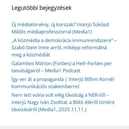
Legutóbbi bejegyzések
Új médiatörvény, új korszak? Interjú Sükösd
Miklós médiaprofesszorral (Media1)
„A közmédia a demokrácia immunrendszere” –
Szabó Stein Imre arról, miképp reformálná
meg a közmédiát
Galambos Márton (Forbes) a Hell–Forbes per
tanulságairól – Media1 Podcast
Így ver át a propaganda | Interjú Bőhm Kornél
kommunikációs szakemberrel
Nem lett volna volt elég távolság a NER-től –
interjú Nagy Iván Zsolttal, a Blikk éléről történt
távozásáról (Media1, 2025.11.11.)