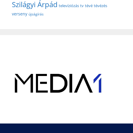
Szilágyi Árpád
televíziózás
tv
tévé
tévézés
verseny
újságírás
Hirdetés