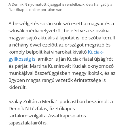
A Denník N nyomatott újsággal is rendelkezik, de a hangsúly a
fizetőkapus online portálon van
A beszélgetés során sok szó esett a magyar és a
szlovák médiahelyzetről, beleértve a szlovákiai
magyar sajtó aktuális állapotát is, de szóba került
a néhány évvel ezelőtt az országot megrázó és
komoly belpolitikai viharokat kiváltó
Kuciak-
gyilkosság is
, amikor is Ján Kuciak fiatal újságírót
és párját, Martina Kusnirovát Kuciak oknyomozó
munkájával összefüggésben meggyilkolták, és az
ügyben magas rangú vezetők érintettsége is
kiderült.
Szalay Zoltán a Media1 podcastban beszámolt a
Denník N tűzfalas, fizetőkapus
tartalomszolgáltatással kapcsolatos
tapasztalatairól is.