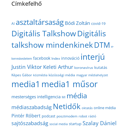
Címkefelhő
asztaltársaság
Bódi Zoltán
covid-19
AI
Digitális Talkshow
Digitális
talkshow mindenkinek
DTM
e-
interjú
facebook
innováció
Index
kereskedelem
Justin Viktor
Keleti Arthur
kutatás
koronavírus
közösségi média
Képes Gábor
közmédia
magyar médiahelyzet
media1
media1 műsor
média
mesterséges intelligencia
MI
Netidők
médiaszabadság
online média
oktatás
Pintér Róbert
podcast
posztmodem
robot
rádió
Szalay Dániel
sajtószabadság
startup
social media