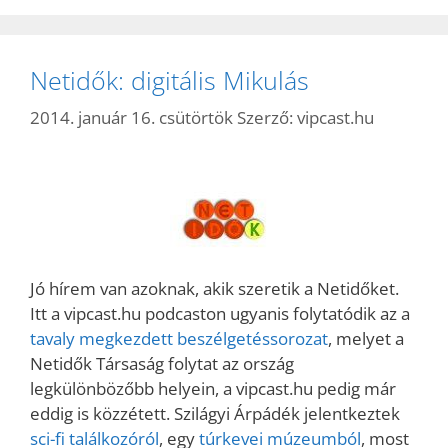
Netidők: digitális Mikulás
2014. január 16. csütörtök
Szerző:
vipcast.hu
Jó hírem van azoknak, akik szeretik a Netidőket.
Itt a vipcast.hu podcaston ugyanis folytatódik az a
tavaly megkezdett beszélgetéssorozat
, melyet a
Netidők Társaság folytat az ország
legkülönbözőbb helyein, a vipcast.hu pedig már
eddig is közzétett. Szilágyi Árpádék jelentkeztek
sci-fi találkozóról
, egy
túrkevei múzeumból
, most