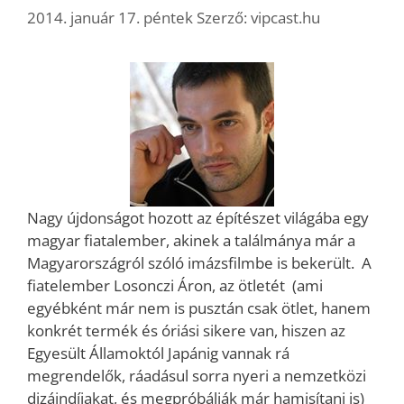
2014. január 17. péntek
Szerző:
vipcast.hu
Nagy újdonságot hozott az építészet világába egy
magyar fiatalember, akinek a találmánya már a
Magyarországról szóló imázsfilmbe is bekerült. A
fiatelember Losonczi Áron, az ötletét (ami
egyébként már nem is pusztán csak ötlet, hanem
konkrét termék és óriási sikere van, hiszen az
Egyesült Államoktól Japánig vannak rá
megrendelők, ráadásul sorra nyeri a nemzetközi
dizájndíjakat, és megpróbálják már hamisítani is)