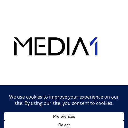
Hirdetés
Lifestyle tippek & trükkök