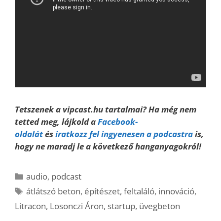
Tetszenek a vipcast.hu tartalmai? Ha még nem
tetted meg, lájkold a
Facebook-
oldalát
és
iratkozz fel ingyenesen a podcastra
is,
hogy ne maradj le a következő hanganyagokról!
Kategória
audio
,
podcast
Címkék
átlátszó beton
,
építészet
,
feltaláló
,
innováció
,
Litracon
,
Losonczi Áron
,
startup
,
üvegbeton