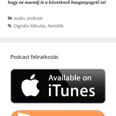
hogy ne maradj le a következő hanganyagról se!
Kategória
audio
,
podcast
Címkék
Digitális Mikulás
,
Netidők
Podcast feliratkozás