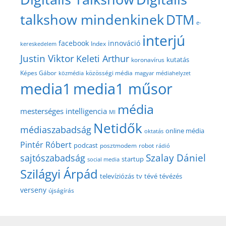
talkshow mindenkinek
DTM
e-
interjú
facebook
innováció
Index
kereskedelem
Justin Viktor
Keleti Arthur
kutatás
koronavírus
közösségi média
Képes Gábor
közmédia
magyar médiahelyzet
media1
media1 műsor
média
mesterséges intelligencia
MI
Netidők
médiaszabadság
online média
oktatás
Pintér Róbert
podcast
posztmodem
robot
rádió
Szalay Dániel
sajtószabadság
startup
social media
Szilágyi Árpád
televíziózás
tv
tévé
tévézés
verseny
újságírás