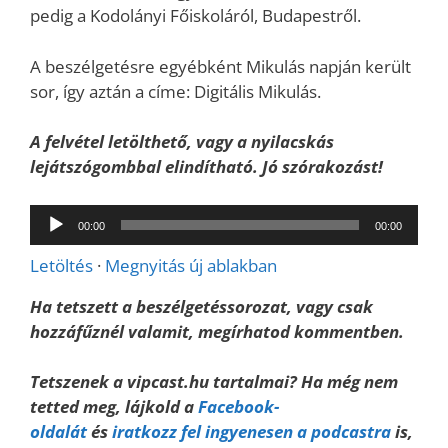
pedig a Kodolányi Főiskoláról, Budapestről.
A beszélgetésre egyébként Mikulás napján került
sor, így aztán a címe: Digitális Mikulás.
A felvétel letölthető, vagy a nyilacskás
lejátszógombbal elindítható. Jó szórakozást!
Audió
00:00
00:00
lejátszó
Letöltés
·
Megnyitás új ablakban
Ha tetszett a beszélgetéssorozat, vagy csak
hozzáfűznél valamit, megírhatod kommentben.
Tetszenek a vipcast.hu tartalmai? Ha még nem
tetted meg, lájkold a
Facebook-
oldalát
és
iratkozz fel ingyenesen a podcastra
is,