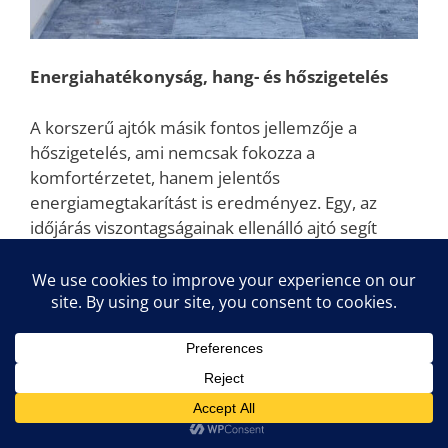
Energiahatékonyság, hang- és hőszigetelés
A korszerű ajtók másik fontos jellemzője a
hőszigetelés, ami nemcsak fokozza a
komfortérzetet, hanem jelentős
energiamegtakarítást is eredményez. Egy, az
időjárás viszontagságainak ellenálló ajtó segít
fenntartani a kívánt belső hőmérsékletet, ezáltal
csökken a fűtési és hűtési költség.
A hangszigetelés pedig a zajok csillapításában
játszik fontos szerepet – ha csendre vágyunk,
kiszűri az utca hangjait, de a szomszédokkal sem
fogunk konfrontálódni azért, ha szeretünk
hangosan zenét hallgatni.