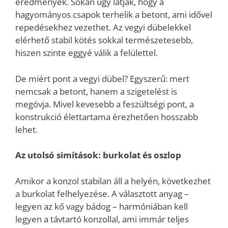
eredmények. Sokan úgy látják, hogy a
hagyományos csapok terhelik a betont, ami idővel
repedésekhez vezethet. Az vegyi dübelekkel
elérhető stabil kötés sokkal természetesebb,
hiszen szinte eggyé válik a felülettel.
De miért pont a vegyi dübel? Egyszerű: mert
nemcsak a betont, hanem a szigetelést is
megóvja. Mivel kevesebb a feszültségi pont, a
konstrukció élettartama érezhetően hosszabb
lehet.
Az utolsó simítások: burkolat és oszlop
Amikor a konzol stabilan áll a helyén, következhet
a burkolat felhelyezése. A választott anyag –
legyen az kő vagy bádog – harmóniában kell
legyen a távtartó konzollal, ami immár teljes