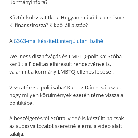
Kormányinfóra?
Köztér kulisszatitkok: Hogyan működik a műsor?
Ki finanszírozza? Kikből áll a stáb?
A
6363-mal készített interjú utáni balhé
Wellness disznóvágás és LMBTQ-politika: Szóba
került a Fidelitas elhíresült rendezvénye is,
valamint a kormány LMBTQ-ellenes lépései.
Visszatér-e a politikába? Kurucz Dániel válaszolt,
hogy milyen körülmények esetén térne vissza a
politikába.
A beszélgetésről ezúttal videó is készült: ha csak
az audio változatot szeretné elérni, a videó alatt
találja.