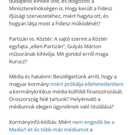
budapesti elnöke volt, és dolgozott a
Miniszterelnökségen is. Hogy került a Fidesz
ifjúsági szervezetéhez, miért hagyta ott, és
hogyan látja most a Fidesz működését?
Partizán vs. Köztér: A sajtó szerint a Köztér
egyfajta „ellen-Partizán”, Gulyás Márton
műsorának kihívója. Mit gondol erről maga
Kurucz?
Média és hatalom: Beszélgettünk arról, hogy a
magyar kormány
miért próbálja ellehetetleníteni
a kormánykritikus média külföldi finanszírozását.
Oroszország felé tartunk? Helyénvaló a
médiumok idegen ügynöknek való titulálása?
Kormányinfó-kitiltás: Miért
nem engedik be a
Media1-et és több más médiumot
a