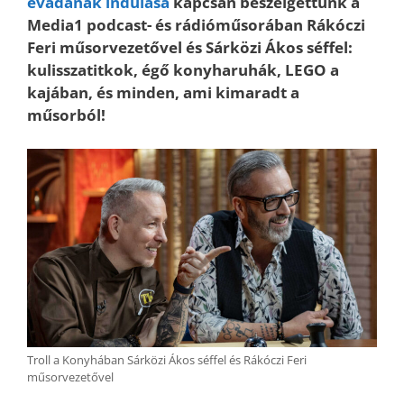
évadának indulása
kapcsán beszélgettünk a
Media1 podcast- és rádióműsorában Rákóczi
Feri műsorvezetővel és Sárközi Ákos séffel:
kulisszatitkok, égő konyharuhák, LEGO a
kajában, és minden, ami kimaradt a
műsorból!
Troll a Konyhában Sárközi Ákos séffel és Rákóczi Feri
műsorvezetővel