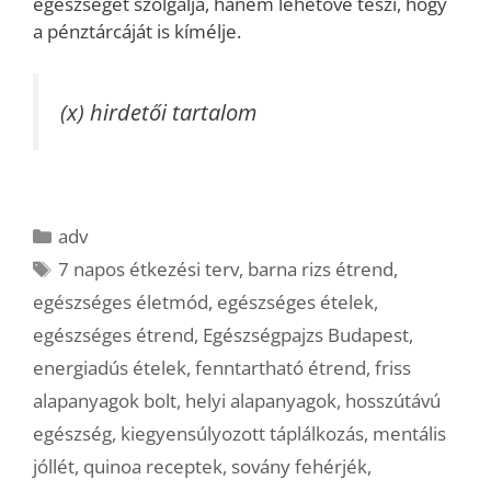
egészségét szolgálja, hanem lehetővé teszi, hogy
a pénztárcáját is kímélje.
(x) hirdetői tartalom
Kategória
adv
Címkék
7 napos étkezési terv
,
barna rizs étrend
,
egészséges életmód
,
egészséges ételek
,
egészséges étrend
,
Egészségpajzs Budapest
,
energiadús ételek
,
fenntartható étrend
,
friss
alapanyagok bolt
,
helyi alapanyagok
,
hosszútávú
egészség
,
kiegyensúlyozott táplálkozás
,
mentális
jóllét
,
quinoa receptek
,
sovány fehérjék
,