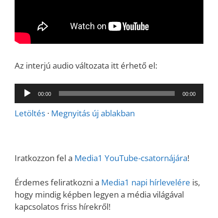
Az interjú audio változata itt érhető el:
Audió
00:00
00:00
lejátszó
Letöltés
·
Megnyitás új ablakban
Iratkozzon fel a
Media1 YouTube-csatornájára
!
Érdemes feliratkozni a
Media1 napi hírlevelére
is,
hogy mindig képben legyen a média világával
kapcsolatos friss hírekről!