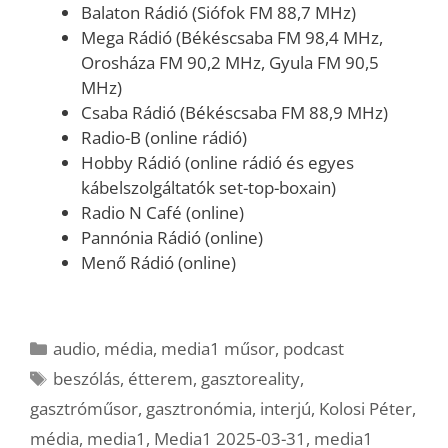
Balaton Rádió (Siófok FM 88,7 MHz)
Mega Rádió (Békéscsaba FM 98,4 MHz,
Orosháza FM 90,2 MHz, Gyula FM 90,5
MHz)
Csaba Rádió (Békéscsaba FM 88,9 MHz)
Radio-B (online rádió)
Hobby Rádió (online rádió és egyes
kábelszolgáltatók set-top-boxain)
Radio N Café (online)
Pannónia Rádió (online)
Menő Rádió (online)
Kategória
audio
,
média
,
media1 műsor
,
podcast
Címkék
beszólás
,
étterem
,
gasztoreality
,
gasztróműsor
,
gasztronómia
,
interjú
,
Kolosi Péter
,
média
,
media1
,
Media1 2025-03-31
,
media1