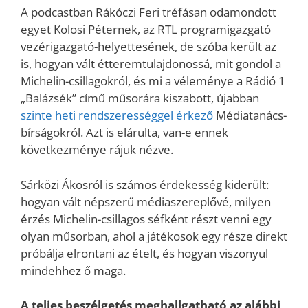
A podcastban Rákóczi Feri tréfásan odamondott
egyet Kolosi Péternek, az RTL programigazgató
vezérigazgató-helyettesének, de szóba került az
is, hogyan vált étteremtulajdonossá, mit gondol a
Michelin-csillagokról, és mi a véleménye a Rádió 1
„Balázsék” című műsorára kiszabott, újabban
szinte heti rendszerességgel érkező
Médiatanács-
bírságokról. Azt is elárulta, van-e ennek
következménye rájuk nézve.
Sárközi Ákosról is számos érdekesség kiderült:
hogyan vált népszerű médiaszereplővé, milyen
érzés Michelin-csillagos séfként részt venni egy
olyan műsorban, ahol a játékosok egy része direkt
próbálja elrontani az ételt, és hogyan viszonyul
mindehhez ő maga.
A teljes beszélgetés meghallgatható az alábbi