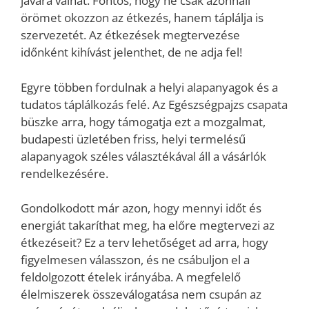
javára válhat. Fontos, hogy ne csak azonnali
örömet okozzon az étkezés, hanem táplálja is
szervezetét. Az étkezések megtervezése
időnként kihívást jelenthet, de ne adja fel!
Egyre többen fordulnak a helyi alapanyagok és a
tudatos táplálkozás felé. Az Egészségpajzs csapata
büszke arra, hogy támogatja ezt a mozgalmat,
budapesti üzletében friss, helyi termelésű
alapanyagok széles választékával áll a vásárlók
rendelkezésére.
Gondolkodott már azon, hogy mennyi időt és
energiát takaríthat meg, ha előre megtervezi az
étkezéseit? Ez a terv lehetőséget ad arra, hogy
figyelmesen válasszon, és ne csábuljon el a
feldolgozott ételek irányába. A megfelelő
élelmiszerek összeválogatása nem csupán az