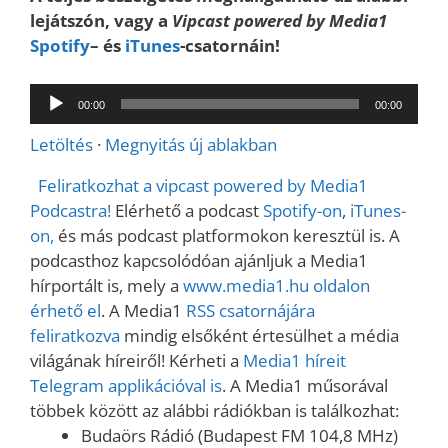
lejátszón, vagy a
Vipcast powered by Media1
Spotify
– és
iTunes
-csatornáin!
Audió
00:00
00:00
lejátszó
Letöltés
·
Megnyitás új ablakban
Feliratkozhat a vipcast powered by Media1
Podcastra!
Elérhető a podcast
Spotify-on
,
iTunes-
on,
és más podcast platformokon keresztül is. A
podcasthoz kapcsolódóan ajánljuk a Media1
hírportált is, mely a
www.media1.hu oldalon
érhető el
. A Media1
RSS csatornájára
feliratkozva
mindig elsőként értesülhet a média
világának híreiről! Kérheti a
Media1 híreit
Telegram applikációval is
. A Media1 műsorával
többek között az alábbi rádiókban is találkozhat:
Budaörs Rádió (Budapest FM 104,8 MHz)