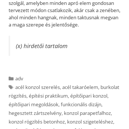
szolgál, amelyben minden apró elem gondosan
tervezett módon csatlakozik, akár csak a zenében,
ahol minden hangnak, minden taktusnak megvan
a maga szerepe és jelentősége.
(x) hirdetői tartalom
Kategória
adv
Címkék
acél konzol szerelés
,
acél takaróelem
,
burkolat
rögzítés
,
építési praktikum
,
építőipari konzol
,
építőipari megoldások
,
funkcionális dizájn
,
hegesztett zártszelvény
,
konzol parapetfalhoz
,
konzol rögzítés betonhoz
,
konzol szigeteléshez
,