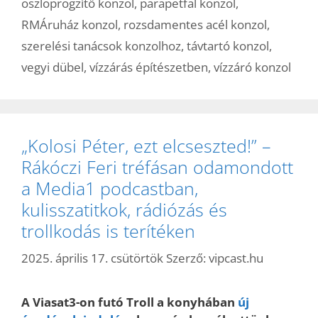
oszloprögzítő konzol
,
parapetfal konzol
,
RMÁruház konzol
,
rozsdamentes acél konzol
,
szerelési tanácsok konzolhoz
,
távtartó konzol
,
vegyi dübel
,
vízzárás építészetben
,
vízzáró konzol
„Kolosi Péter, ezt elcseszted!” –
Rákóczi Feri tréfásan odamondott
a Media1 podcastban,
kulisszatitkok, rádiózás és
trollkodás is terítéken
2025. április 17. csütörtök
Szerző:
vipcast.hu
A Viasat3-on futó Troll a konyhában
új