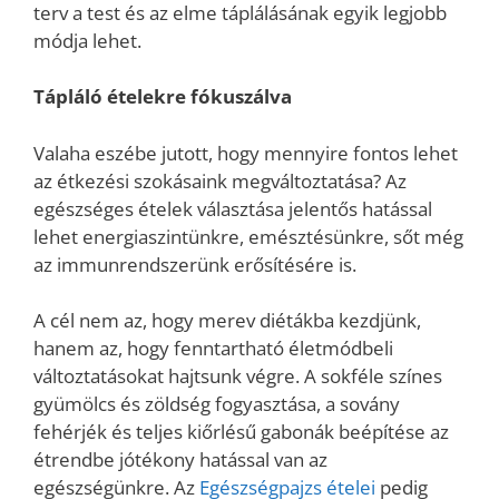
terv a test és az elme táplálásának egyik legjobb
módja lehet.
Tápláló ételekre fókuszálva
Valaha eszébe jutott, hogy mennyire fontos lehet
az étkezési szokásaink megváltoztatása? Az
egészséges ételek választása jelentős hatással
lehet energiaszintünkre, emésztésünkre, sőt még
az immunrendszerünk erősítésére is.
A cél nem az, hogy merev diétákba kezdjünk,
hanem az, hogy fenntartható életmódbeli
változtatásokat hajtsunk végre. A sokféle színes
gyümölcs és zöldség fogyasztása, a sovány
fehérjék és teljes kiőrlésű gabonák beépítése az
étrendbe jótékony hatással van az
egészségünkre. Az
Egészségpajzs ételei
pedig