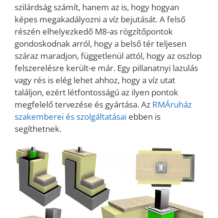
szilárdság számít, hanem az is, hogy hogyan
képes megakadályozni a víz bejutását. A felső
részén elhelyezkedő M8-as rögzítőpontok
gondoskodnak arról, hogy a belső tér teljesen
száraz maradjon, függetlenül attól, hogy az oszlop
felszerelésre került-e már. Egy pillanatnyi lazulás
vagy rés is elég lehet ahhoz, hogy a víz utat
találjon, ezért létfontosságú az ilyen pontok
megfelelő tervezése és gyártása. Az
RMÁruház
szakemberei és szolgáltatásai
ebben is
segíthetnek.