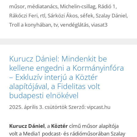
műsor
,
médiatanács
,
Michelin-csillag
,
Rádió 1
,
Rákóczi Feri
,
rtl
,
Sárközi Ákos
,
séfek
,
Szalay Dániel
,
Troll a konyhában
,
tv
,
vendéglátás
,
viasat3
Kurucz Dániel: Mindenkit be
kellene engedni a Kormányinfóra
– Exkluzív interjú a Köztér
alapítójával, a Fidelitas volt
budapesti elnökével
2025. április 3. csütörtök
Szerző:
vipcast.hu
Kurucz Dániel
, a
Köztér
című műsor alapítója
volt a Media1 podcast- és rádióműsorában Szalay