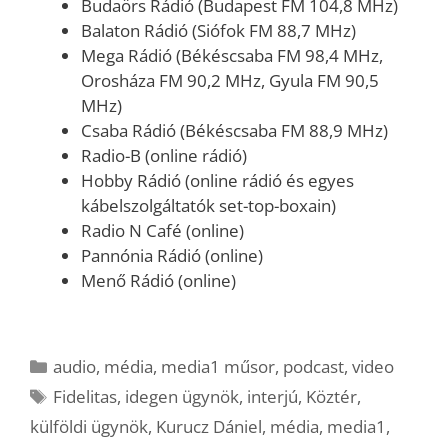
Budaörs Rádió (Budapest FM 104,8 MHz)
Balaton Rádió (Siófok FM 88,7 MHz)
Mega Rádió (Békéscsaba FM 98,4 MHz,
Orosháza FM 90,2 MHz, Gyula FM 90,5
MHz)
Csaba Rádió (Békéscsaba FM 88,9 MHz)
Radio-B (online rádió)
Hobby Rádió (online rádió és egyes
kábelszolgáltatók set-top-boxain)
Radio N Café (online)
Pannónia Rádió (online)
Menő Rádió (online)
Kategória
audio
,
média
,
media1 műsor
,
podcast
,
video
Címkék
Fidelitas
,
idegen ügynök
,
interjú
,
Köztér
,
külföldi ügynök
,
Kurucz Dániel
,
média
,
media1
,