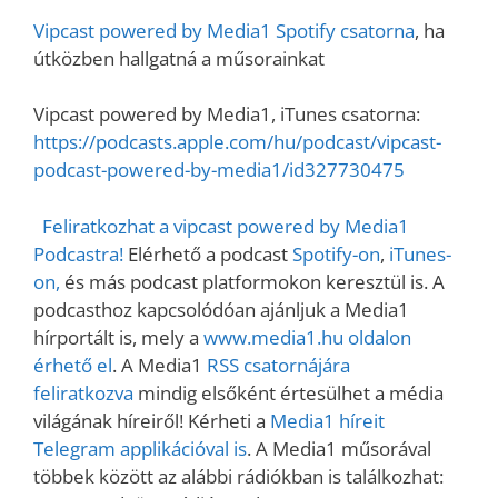
Vipcast powered by Media1 Spotify csatorna
, ha
útközben hallgatná a műsorainkat
Vipcast powered by Media1, iTunes csatorna:
https://podcasts.apple.com/hu/podcast/vipcast-
podcast-powered-by-media1/id327730475
Feliratkozhat a vipcast powered by Media1
Podcastra!
Elérhető a podcast
Spotify-on
,
iTunes-
on,
és más podcast platformokon keresztül is. A
podcasthoz kapcsolódóan ajánljuk a Media1
hírportált is, mely a
www.media1.hu oldalon
érhető el
. A Media1
RSS csatornájára
feliratkozva
mindig elsőként értesülhet a média
világának híreiről! Kérheti a
Media1 híreit
Telegram applikációval is
. A Media1 műsorával
többek között az alábbi rádiókban is találkozhat: