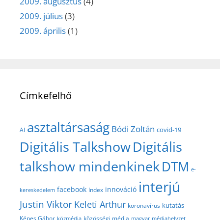
2009. augusztus
(4)
2009. július
(3)
2009. április
(1)
Címkefelhő
asztaltársaság
Bódi Zoltán
covid-19
AI
Digitális Talkshow
Digitális
talkshow mindenkinek
DTM
e-
interjú
facebook
innováció
Index
kereskedelem
Justin Viktor
Keleti Arthur
kutatás
koronavírus
közösségi média
Képes Gábor
közmédia
magyar médiahelyzet