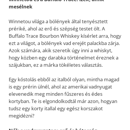
mesélnek
Winnetou világa a bölények által tenyésztett
prériké, ahol az erő és szépség testet ölt. A
Buffalo Trace Bourbon Whiskey kísérlet arra, hogy
ezt a világot, a bölények vad erejét palackba zárja.
Azok számára, akik szeretik úgy inni a whiskyt,
hogy közben egy darabka történelmet éreznek a
szájukban, ez a márka tökéletes választás.
Egy kóstolás ebből az italból olyan, mintha magad
is egy prérin ülnél, ahol az amerikai vadnyugat
elevenedik meg minden fűszeres és édes
kortyban. Te is elgondolkodtál már azon, hogyan
tudsz egy korty itallal egy egész korszakot
megidézni?