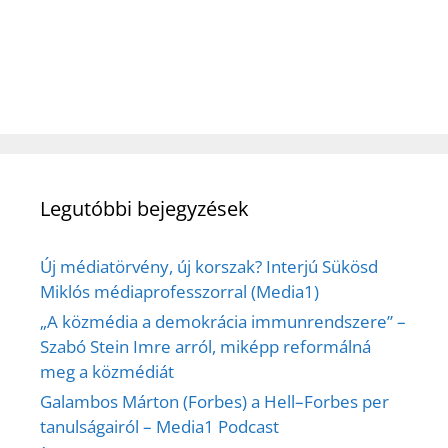
Legutóbbi bejegyzések
Új médiatörvény, új korszak? Interjú Sükösd
Miklós médiaprofesszorral (Media1)
„A közmédia a demokrácia immunrendszere” –
Szabó Stein Imre arról, miképp reformálná
meg a közmédiát
Galambos Márton (Forbes) a Hell–Forbes per
tanulságairól – Media1 Podcast