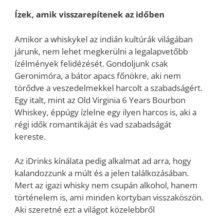
Ízek, amik visszarepítenek az időben
Amikor a whiskykel az indián kultúrák világában
járunk, nem lehet megkerülni a legalapvetőbb
ízélmények felidézését. Gondoljunk csak
Geronimóra, a bátor apacs főnökre, aki nem
törődve a veszedelmekkel harcolt a szabadságért.
Egy italt, mint az Old Virginia 6 Years Bourbon
Whiskey, éppúgy ízlelne egy ilyen harcos is, aki a
régi idők romantikáját és vad szabadságát
kereste.
Az iDrinks kínálata pedig alkalmat ad arra, hogy
kalandozzunk a múlt és a jelen találkozásában.
Mert az igazi whisky nem csupán alkohol, hanem
történelem is, ami minden kortyban visszaköszön.
Aki szeretné ezt a világot közelebbről