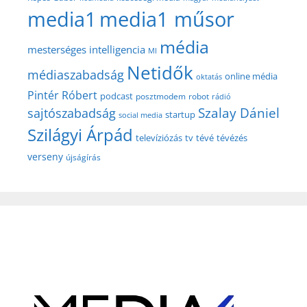
media1
media1 műsor
média
mesterséges intelligencia
MI
Netidők
médiaszabadság
online média
oktatás
Pintér Róbert
podcast
posztmodem
robot
rádió
Szalay Dániel
sajtószabadság
startup
social media
Szilágyi Árpád
televíziózás
tv
tévé
tévézés
verseny
újságírás