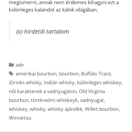
megismerni, annak nem érdemes kihagyni ezt a
különleges kalandot az italok világában.
(x) hirdetői tartalom
Kategória
adv
Címkék
amerikai bourbon
,
bourbon
,
Buffalo Trace
,
iDrinks whisky
,
indián whisky
,
különleges whiskey
,
női karakterek a vadnyugaton
,
Old Virginia
bourbon
,
történelmi whiskeyk
,
vadnyugat
,
whiskey
,
whisky
,
whisky ajándék
,
Willet bourbon
,
Winnetou