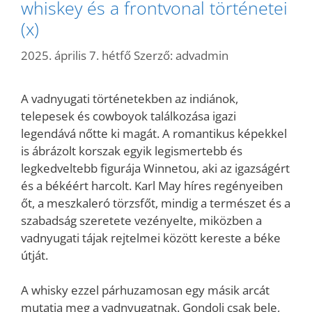
whiskey és a frontvonal történetei
(x)
2025. április 7. hétfő
Szerző:
advadmin
A vadnyugati történetekben az indiánok,
telepesek és cowboyok találkozása igazi
legendává nőtte ki magát. A romantikus képekkel
is ábrázolt korszak egyik legismertebb és
legkedveltebb figurája Winnetou, aki az igazságért
és a békéért harcolt. Karl May híres regényeiben
őt, a meszkaleró törzsfőt, mindig a természet és a
szabadság szeretete vezényelte, miközben a
vadnyugati tájak rejtelmei között kereste a béke
útját.
A whisky ezzel párhuzamosan egy másik arcát
mutatja meg a vadnyugatnak. Gondolj csak bele,