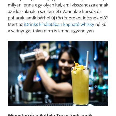
milyen lenne egy olyan ital, ami visszahozza annak
az időszaknak a szellemét? Vannak-e korsók és
poharak, amik bárhol új történeteket idéznek elő?
Mert az
iDrinks kínálatában kapható whisky
nélkül
a vadnyugat talán nem is lenne ugyanolyan.
Winnetou és a Buffalo Trace: ízek, amik