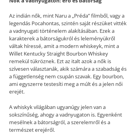
Nők a vadnyugaton: erő és bátorság
Az indián nők, mint Naru a „Préda” filmből, vagy a
legendás Pocahontas, szintén saját részüket vitték
a vadnyugati történelem alakításában. Ezek a
karakterek a bátorságukról és leleményükről
váltak híressé, amit a modern whiskeyk, mint a
Willet Kentucky Straight Bourbon Whiskey
remekül tükröznek. Ezt az italt azok a nők is
szívesen választanák, akik számára a szabadság és
a függetlenség nem csupán szavak. Egy bourbon,
ami egyszerre testesíti meg a múlt és a jelen női
erejét.
A whiskyk világában ugyanúgy jelen van a
sokszínűség, ahogy a vadnyugaton is. Egyenként
mesélnek a bátorságról, a szerelemről és a
természet erejéről.