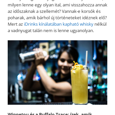
milyen lenne egy olyan ital, ami visszahozza annak
az időszaknak a szellemét? Vannak-e korsók és
poharak, amik bárhol új történeteket idéznek elő?
Mert az
iDrinks kínálatában kapható whisky
nélkül
a vadnyugat talán nem is lenne ugyanolyan.
Winnetou és a Buffalo Trace: ízek, amik