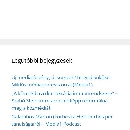
Legutóbbi bejegyzések
Új médiatörvény, új korszak? Interjú Sükösd
Miklós médiaprofesszorral (Media1)
„A közmédia a demokrácia immunrendszere” –
Szabó Stein Imre arról, miképp reformálná
meg a közmédiát
Galambos Márton (Forbes) a Hell–Forbes per
tanulságairól – Media1 Podcast