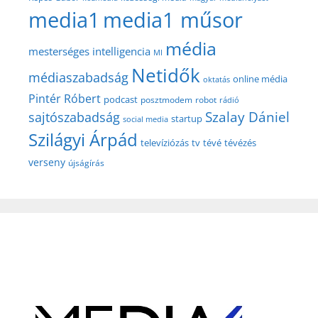
media1
media1 műsor
média
mesterséges intelligencia
MI
Netidők
médiaszabadság
online média
oktatás
Pintér Róbert
podcast
posztmodem
robot
rádió
Szalay Dániel
sajtószabadság
startup
social media
Szilágyi Árpád
televíziózás
tv
tévé
tévézés
verseny
újságírás