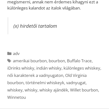
megismerni, annak nem érdemes kihagyni ezt a
különleges kalandot az italok világában.
(x) hirdetői tartalom
Kategória
adv
Címkék
amerikai bourbon
,
bourbon
,
Buffalo Trace
,
iDrinks whisky
,
indián whisky
,
különleges whiskey
,
női karakterek a vadnyugaton
,
Old Virginia
bourbon
,
történelmi whiskeyk
,
vadnyugat
,
whiskey
,
whisky
,
whisky ajándék
,
Willet bourbon
,
Winnetou